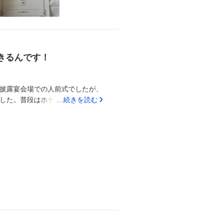
相談しやすいプランナーさんがい
別料金がかかってしまうものもあ
て結婚式を挙げれるところでした。
と思いましたがそんな事はなく自
をかけたいのかを決めるとスムー
きるんです！
披露宴会場での人前式でしたが、
した。普段はホテルのイベントホ
…続きを読む
カスタマイズはできると思いま
加した事により、約10万程最初の
だわって製作したので後悔はあり
無料なので、プチギフトは自分達
、ホテルのスウィートルーム宿泊
の準備をスムーズに行う事ができ
ーズ挟み、数の子、椎茸と赤西貝
、パン、海老の黄金焼き、鯛の柚
ステーキ(赤ワインソース)、甘鯛
本酒、カクテル等種類は豊富で
しい内容です。事前に試食も出来