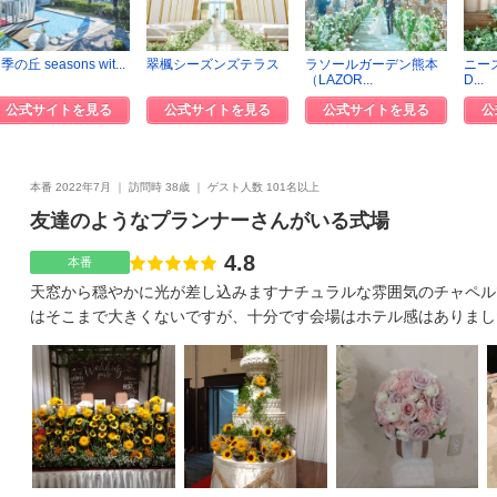
季の丘 seasons wit...
翠楓シーズンズテラス
ラソールガーデン熊本
ニーズ
（LAZOR...
D...
公式サイトを見る
公式サイトを見る
公式サイトを見る
公
本番 2022年7月
訪問時 38歳
ゲスト人数 101名以上
友達のようなプランナーさんがいる式場
4.8
点数
本番
天窓から穏やかに光が差し込みますナチュラルな雰囲気のチャペル
はそこまで大きくないですが、十分です会場はホテル感はありまし
す！設備もしっかりしていました！値上がりはありませんでしたウ
ッフェ、プチギフトは持ち込みました持ち込み料金無しですメニュ
ました！メニューは和洋折衷コースで皆さん満足されたようですオ
バーテンダーさんもいらっしゃいました！県庁近くということもあ
が多く、落ち着きますスタッフさんは皆さん、優しく丁寧な対応を
色々と提案いただき、準備も不安なく進みましたとにかく親切丁寧
室利用できたから良かったと言っていました節約できるところは節