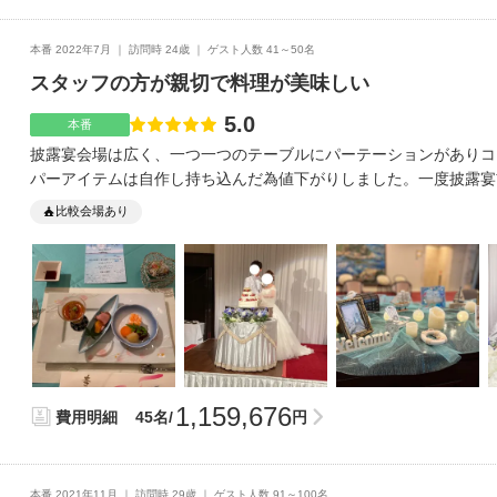
をしていただきました当日は新婦は食べれないので、飲むタイプの
て良かったですプランナーさんがとても親切でフレンドリーでした
本番 2022年7月
訪問時 24歳
ゲスト人数 41～50名
スタッフの方が親切で料理が美味しい
5.0
点数
本番
披露宴会場は広く、一つ一つのテーブルにパーテーションがありコ
パーアイテムは自作し持ち込んだ為値下がりしました。一度披露宴
ても美味しかったです。両親や友達からも好評でした。会場がホテ
比較会場あり
があるのでとても便利です。熊本県外に住んでいる為、会場での打
した。ですが、lineで細かくやりとりをして頂けたのでとても安
がとても優しく、柔軟に対応して頂けました。ほとんどの持ち込み
又、引き出物や、装花などいろいろなものにテルサ割引がつくため
ーさんが優しいのでわからないことは細かく丁寧に教えてください
で挙式したい方もlineで細かく打ち合わせができるためオススメで
1,159,676
費用明細
45名/
円
本番 2021年11月
訪問時 29歳
ゲスト人数 91～100名