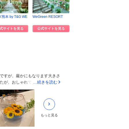
熊本 by T&G WE
WeGreen RESORT
式サイトを見る
公式サイトを見る
ですが、厳かにもなります大きさ
たが、おしゃれで可愛かったで
…続きを読む
ェルカムドリンク、デザートビュ
ー表はサービスで作っていただき
リジナルカクテルも対応が多く、
り、充実していました周りには緑
していただいたので良かったです
もっと見る
な対応でした授乳中の友だちも別
約しますが、地味にならない工夫