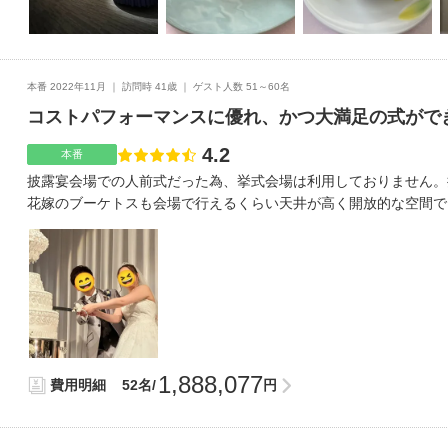
ところ任せてください！と心強い返事を貰えて安心したそうです。
ておいた方がいいと思います。ものによっては、オプションとして
る事が1番のおすすめポイントです。1番の決め手は、値段を抑え
りました。
値段を抑えた結婚式なので、ある程度はシンプルになってしまうか
分たちがしたい事を詰め込んだ楽しい式になりました。どこにお金
本番 2022年11月
訪問時 41歳
ゲスト人数 51～60名
ズだと思います。
コストパフォーマンスに優れ、かつ大満足の式がで
4.2
点数
本番
披露宴会場での人前式だった為、挙式会場は利用しておりません。
花嫁のブーケトスも会場で行えるくらい天井が高く開放的な空間で
ールなので色合いはシンプルですが、ライトやテーブルクロス等で
す。映像関係で、オープニングムービーとライブエンドロールを追
予定より上がってしまいましたが、特にオープニングムービーはこ
ません。持ち込みは無料なので、そこは助かりました。持ち込みが
で取り寄せたものを手作りして節約しました。結婚式の当日か前夜
1泊サービスして頂きました。自分達は前夜に利用し、結婚式当日
ました。雲丹プリン、合鴨オレンジ煮、海老寿司、杏子クリームチ
のバジル風味、ホタテ有馬煮、お造り三種盛り、季節のポタージュ
1,888,077
費用明細
52名/
円
庵焼き、さつま芋レモン煮、青桃、お口直しのグラニテ、牛ヒレ肉
の赤飯蒸し、デザート、コーヒーアルコールは、ビール、焼酎、日
す。ノンアルコールも、カクテル風のものがあり、飲めない方も嬉