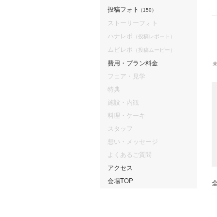
投稿フォト
（150）
ストーリーフォト
ハナレポ
（投稿レポート）
ムビレポ
（投稿ムービー）
費用・プラン料金
フェア・見学
特典
施設・内観
料理・ケーキ
スタッフ
想い・メッセージ
よくあるご質問
アクセス
会場TOP