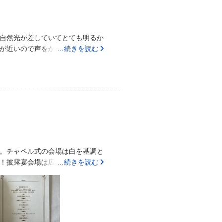
自然光が差していてとても明るか
が近いので声をかけられやすく挨
…続きを読む
できるくらいとても広いです。天
映像が見にくい席がないのが印象
親族の衣装代や美容代はこちらで
上がりしています。装花も流行り
範囲内で収まっています。妊娠中
くなりました。その他、ブーケ・
自分たちで作成したのでその分値
いになったよ！と言ってもらえる
への料理変更も快く対応してもら
。チャペル式の会場は白を基調と
ぐ近くなのでバスも通ってます。
！披露宴会場は広々としていて、
…続きを読む
ともと絶対こんな式にしたいとい
自分の好きなように雰囲気を変え
部大丈夫です！と言ってもらえて
れも美味しくてオシャレで最高で
の日程決めも、すぐ提携先と連絡
、目の前にバス停もあるのでバス
も必ず割引が付いていて、想像以
優しくて本当に気の利いた方でい
でムービーを流したいと相談した
な式場ですˆˆ料金等はしっかり聞い