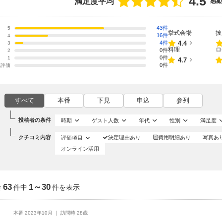
4.5
満足度平均
感
43件
5
挙式会場
披
16件
4
点数
4.4
4件
3
料理
ロ
0件
2
0件
1
点数
4.7
0件
未評価
すべて
本番
下見
申込
参列
投稿者の条件
時期
ゲスト人数
年代
性別
満足度
クチコミ内容
評価項目
決定理由あり
費用明細あり
写真あ
オンライン活用
63
1～30
全
件中
件を表示
本番 2023年10月
訪問時 28歳