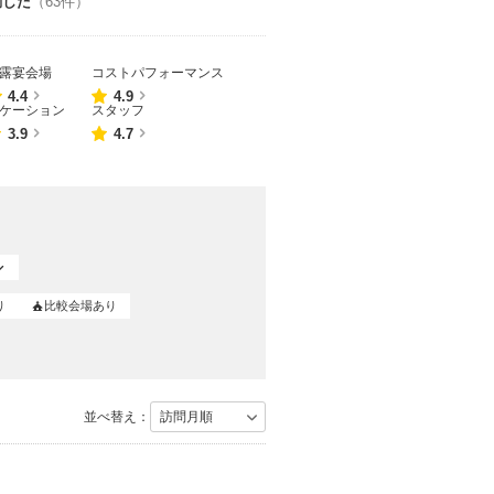
動した
（63件）
露宴会場
コストパフォーマンス
点数
点数
4.4
4.9
ケーション
スタッフ
点数
点数
3.9
4.7
り
比較会場あり
並べ替え：