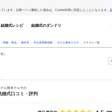
用しています。以降ページ遷移した場合は、Cookie利用に同意したことになります。
結婚式レシピ
結婚式のダンドリ
本・阿蘇・県北
熊本市
市立体育館前駅
ホテル熊本テルサ
クチコミ一覧
本市
）
ホテル熊本テルサの
結婚式口コミ・評判
点数