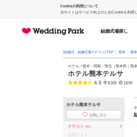
Cookieの利用について
当サイトはサービス向上のためCookieを利
結婚式場探し
[結婚式・結婚式場クチコミ] TOP
熊本
熊
ホテル
／
熊本・阿蘇・県北
（
熊本県
｜
熊
ホテル熊本テルサ
4.5
点数
63件
16件
ホテル熊本テルサ
お気に入り
クチコミ
（63）
公式フォト