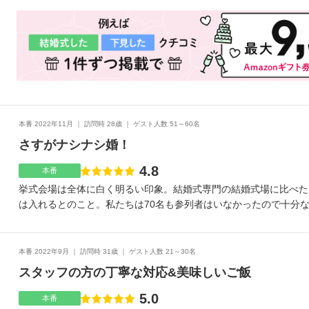
ます。ゲスト皆様には、料理がとてもおいしかったと、かなり高評
歩約10分圏内です。バス停も近くにありますが、jrの駅からはや
しており、中でワンピースのルフィ像が見学できます。ゲストの方
れておりました。支配人の方は気配りができて、対応も丁寧で好印
くなかったのですが、やや説明が不十分なところがあり、こちらが
後の最後でこちらに確認されず対応された内容で、1件トラブルが
は、ホテルスタッフの皆様、提携業者様も含め、おおむね好印象で
ト様も割引で泊まって頂けたり、新郎新婦無料宿泊サービスがつい
本番 2022年11月
訪問時 28歳
ゲスト人数 51～60名
当日を余裕を持って過ごす事ができた(朝バイキングでゆっくり食
さすがナシナシ婚！
たです。決め手は、自分達は結婚式にお金をたくさんかけるよりも
ったので、そういう意味ではこちらの式場はコストパフォーマンス
4.8
点数
本番
50人前後とゲストは少なめだったにもかかわらず、ほとんど御祝
挙式会場は全体に白く明るい印象。結婚式専門の結婚式場に比べた
ほぼありませんでした。だからと言って安かろう悪かろうは一切あ
は入れるとのこと。私たちは70名も参列者はいなかったので十分
出来て、大満足です。ただ、ロケーションやド派手な演出を重視さ
スクリーンが両サイドについてます。ムービーなども流してもらい
ん。結婚式準備は、こちらの式場は1ヶ月前くらいから急に打ち合
からでも見えるような感じでした。そしてイミテーションケーキの
が増え出すので、自分達でその前から予定をしっかりと立てて、時
上がりはしてません。ペーパーアイテムや美容師、装花など持ち込
本番 2022年9月
訪問時 31歳
ゲスト人数 21～30名
んどんアクションを起こして質問するくらいの自主性は多少必要か
積もりよりもはなり値下がりしました！量が多いです。男性でも満
わせ回数も少なめなのでなおさらです。当日は、新婦新婦宿泊サービ
スタッフの方の丁寧な対応&美味しいご飯
ても美味しいです！熊本駅からはやや距離があるかもしれません。
前泊利用)、心に余裕を持って準備できます。
来る方は便利だと思います。場所も分かりやすいです。とても素晴
5.0
点数
本番