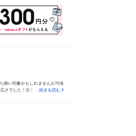
価を頂きました。市電の駅から徒
や遠いかもしれません。県庁が隣接
々も観光がてらに歩いて見に行か
象です。プランナー様も印象は悪
後手にまわる事もありました。最
起きたのが残念でした。それ以外
した。ホテルなので、遠方のゲス
ているので、自分達も宿泊して式
事したり…等)のは、かなり良かっ
夫婦の新生活の為に節約をしたか
にかなり優れていると思います。
儀で賄う事ができました。手出しは
ら狭い印象かもしれませんが70名
りません。自分達らしい結婚式が
な広さでした！披露宴会場も広く、
…続きを読む
れる方は向かないかもしれませ
ましたがどこに座っているゲスト
わせ関係が詰まってきて、やる事
迫力！素晴らしいです！とくに値
にはプランナーさんに自分からど
みできるものは持ち込んだので見
と思います。業者さんとの打ち合
足できる量だと思います。味もと
ス(1泊)があるので(おすすめは
ですが駐車場も広くあるので車で
らしいです！親身に相談にのって