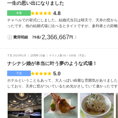
一生の思い出になりました
4.8
点数
本番
チャペルでの挙式にしました。結婚式当日は晴天で、天井の窓から
ったです。他の結婚式場に比べるとタイトですが、参列者との距離
拶もしやすいです。人数とテーブル数によって、部屋の広さを変更
2,366,667
費用明細
79名/
円
井も高いので圧迫感もなく、両サイドにプロジェクターがあるので
的でした。親孝行も兼ねた結婚式にしたかったので、両親や兄妹、
負担しました。その他タクシーの手配もお願いしたのでその分は値
の感じにしたかったので値上がりしました。ですが、全て御祝儀の
下見 2023年2月
訪問時 23歳
ゲスト人数 91～100名
（予定）
の結婚式だったので、ドレスはウエディングドレスの1着のみで安
ナシナシ婚が本当に叶う夢のような式場！
ブートニア、プチギフトは持ち込みをしてプロフィールムービーも
下がりしました。前菜からデザートまで、大柄男性でもお腹いっぱ
5.0
点数
下見
くらい量があって美味しかったです。妊婦さんや、生物が苦手な人
ホテルということもあって、大人っぽい綺麗な雰囲気がありました
えました。ホテルから少し歩きますが、市電の電停もあり県庁がす
しており、天井に窓がついているため光がさしていて凄かったです
ホテルに駐車場もあるので、アクセスが悪い印象はありません。も
入っただけでテンションが上がりました。シンプルな会場なので、
うイメージはなかったのですが、この演出は入れたいと伝えると全
られると思います！料理内容、何も不満は無いです。それぐらいど
スムーズに内容を決める事が出来ました。衣装合わせや打ち合わせ
した！式場までのアクセスは少し不便かなとは思いました。ですが
を取って貰えるのでありがたかったです。引出物や引菓子、装花に
を使えば簡単に行けると思います！とってもいい人でした！！！！
上に値段が下がります。また家族からプランナーさんにサプライズ
つも楽しい時間を過ごせます(>_<)ナシナシ婚が本当に叶う！そん