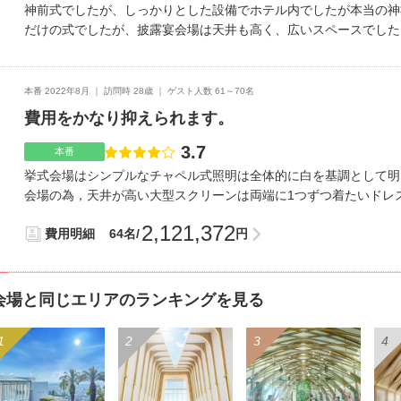
いただき打ち合わせ以外でもlineで質問すると返してくれます！
神前式でしたが、しっかりとした設備でホテル内でしたが本当の神
タッフの方の対応も素晴らしいです！なにを持ち込んでも無料なと
だけの式でしたが、披露宴会場は天井も高く、広いスペースでした
込んだほうが安くなります。
ったので、満足でした。お花を少しグレードを上げて、会場を見栄
味しかったです。元々ご飯が美味しいという理由で選びましたが、
ようにアレンジしてあり、出席者もみんな美味しかったと言ってい
本番 2022年8月
訪問時 28歳
ゲスト人数 61～70名
ったですが、空港からも割と近い場所にあったので送迎に便利でし
費用をかなり抑えられます。
が近くにあるので、観光にもよいと思います。打ち合わせ時からと
本当に助かりました。式当日に出席者の中に発熱者が出てキャンセ
3.7
点数
本番
ださいました。ご飯が美味しいところと、スタッフの皆様が本当に
挙式会場はシンプルなチャペル式照明は全体的に白を基調として明
はり出席していただく方のためにご飯が美味しいところを優先しま
会場の為，天井が高い大型スクリーンは両端に1つずつ着たいドレ
す。
どかかりました。花、装飾ですが、はじめの見積もりでは一番安い
2,121,372
費用明細
64名/
円
寂しいかんじがしたのでプラスしました。前撮りで遠出したので追
県庁などの公共施設が立ち並んでいて、高層マンションなども建っ
から歩いていける距離なのでアクセスしやすいが、主要駅(熊本駅
て取り入れて見積もりを立ててもらったので、計画通りの予算でや
会場と同じエリアのランキングを見る
きました。準備に7ヵ月かかりましたが、聞きたいことは全てlin
してもらえて助かりました。スタッフのかた全員でおもてなしして
す。全体的に割引が効いているホテルのワンフロワ貸し切りなので
っては低予算，少ない出費で行えます。