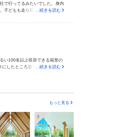
担当者はもちろんですがその他のス
社で行ってるみたいでした。身内
ころ！持ち込みできるものは持ち
。子どもも走り回れるくらい広か
…続きを読む
えよかしていみました。とても美
フランス料理で日本人の口に合う
ました。遠方からの出席者が多か
た。水前寺公園や県庁(ルフィ像)
ても丁寧な対応をしてくださり、
ルになった際も迅速に対応してく
丁寧に対応してくれるところ。や
るい100名以上収容できる箱形の
した。試食もできたので大満足で
スにしたところ追加料金が10万ほ
…続きを読む
ものにしてもらいましたが，少し
加料金がかかりました式場周辺は
ているので景色は望めない。市電
)からは遠いこちら側の要望をすべ
りたいことをすべて行うことがで
もっと見る
eで連絡取れましたし，いつでも対応
くださるのですごく良い印象で
広い結婚資金をためたいかたに取