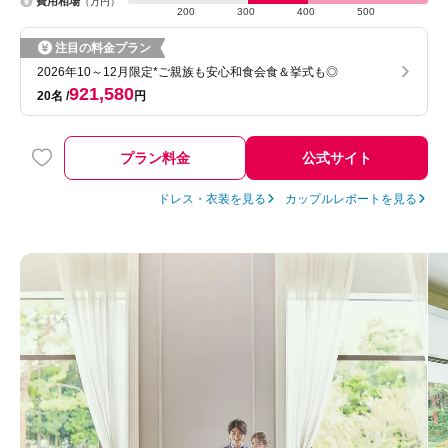
費用相場
（万円）
200
300
400
500
注目の料金プラン
2026年10～12月限定*ご親族も安心和食会食＆挙式も◎
921,580
20名
円
プラン料金
公式サイト
ドレス・衣装を見る
カップルレポートを見る