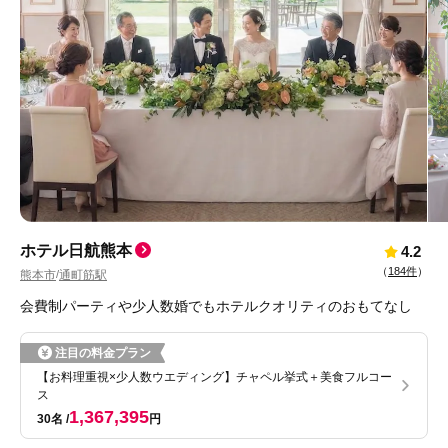
ホテル日航熊本
4.2
（
184件
）
熊本市
通町筋駅
/
会費制パーティや少人数婚でもホテルクオリティのおもてなし
注目の料金プラン
【お料理重視×少人数ウエディング】チャペル挙式＋美食フルコー
ス
1,367,395
30名
円