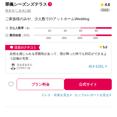
翠楓シーズンズテラス
4.6
（
556件
）
熊本市
二本木口駅
/
ご家族様のみや、少人数でのアットホームWedding
主な人数帯
（名）
20
40
60
80
費用相場
（万円）
200
300
400
500
5.0
注目のクチコミ
自然を感じられる雰囲気があって、雨が降った時でも対応ができるよ
う設備が充実…
まおまお
さん
続きを読む
訪問時
27歳
プラン料金
公式サイト
ドレス・衣装を見る
カップルレポートを見る