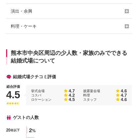
演出・余興
料理・ケーキ
熊本市中央区周辺の少人数・家族のみでできる
結婚式場について
結婚式場クチコミ評価
総合評価
4.7
4.6
挙式会場
披露宴会場
4.5
4.2
4.7
コスパ
料理
4.5
4.6
ロケーション
スタッフ
ゲストの人数
人数
2
20
%
名以下
%