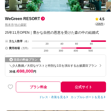
WeGreen RESORT
4.5
（
206件
）
熊本市
光の森駅
/
25年11月OPEN｜豊かな自然の恩恵を受けた森の中の結婚式
主な人数帯
（名）
20
40
60
80
費用相場
（万円）
200
300
400
500
注目の料金プラン
＼少人数婚／大切なゲストと特別な1日を演出するお披露目プラン
698,000
30名
円
プラン料金
公式サイト
ドレス・衣装を見る
カップルレポートを見る