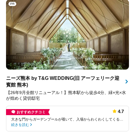
PR
ニーズ熊本 by T&G WEDDING(旧 アーフェリーク迎
賓館 熊本)
【26年9月全館リニューアル！】熊本駅から徒歩4分、緑×光×水
が煌めく貸切邸宅
4.7
おすすめクチコミ
大きな門からガーデンプールが覗いて、入場からわくわくしてくる…
続きを読む