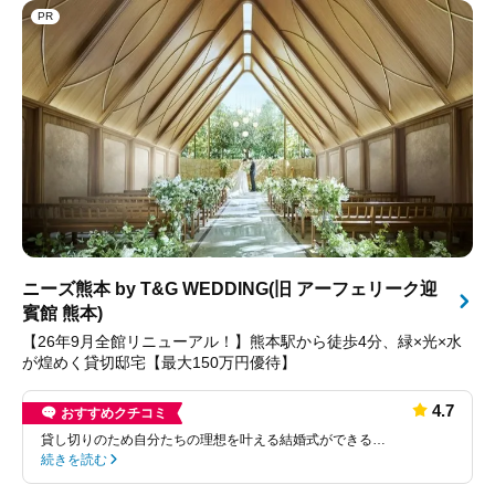
PR
ニーズ熊本 by T&G WEDDING(旧 アーフェリーク迎
賓館 熊本)
【26年9月全館リニューアル！】熊本駅から徒歩4分、緑×光×水
が煌めく貸切邸宅【最大150万円優待】
4.7
おすすめクチコミ
貸し切りのため自分たちの理想を叶える結婚式ができる…
続きを読む