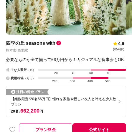
四季の丘 seasons with
4.6
（
854件
）
熊本市
西里駅
/
必要なものが全て揃って66万円から！カジュアルな食事会もOK
主な人数帯
（名）
20
40
60
80
費用相場
（万円）
200
300
400
500
注目の料金プラン
【組数限定*20名66万円】憧れを家族や親しい友人と叶える少人数
プラン
662,200
20名
円
プラン料金
公式サイト