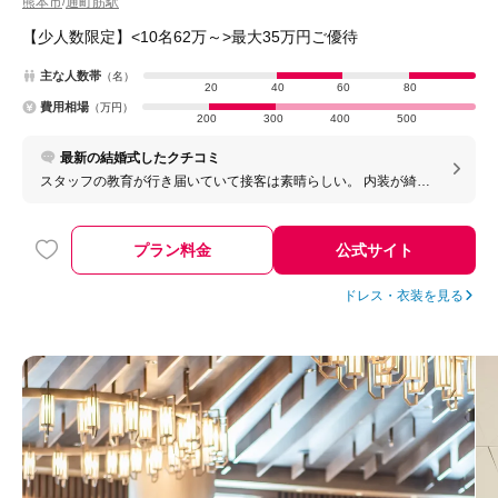
熊本市
通町筋駅
/
【少人数限定】<10名62万～>最大35万円ご優待
主な人数帯
（名）
20
40
60
80
費用相場
（万円）
200
300
400
500
最新の結婚式したクチコミ
スタッフの教育が行き届いていて接客は素晴らしい。 内装が綺麗
でホテルウェディングならではの高級感だった。
プラン料金
公式サイト
ドレス・衣装を見る