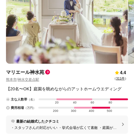
マリエール神水苑
4.4
（
311件
）
熊本市
神水交差点駅
/
【20名〜OK】庭園を眺めながらのアットホームウエディング
主な人数帯
（名）
20
40
60
80
費用相場
（万円）
200
300
400
500
最新の結婚式したクチコミ
・スタッフさんの対応がいい ・挙式会場が広くて素敵 ・庭園がと
ても綺麗 ・お料理が美味しい ・ゲストの待機場所も広い