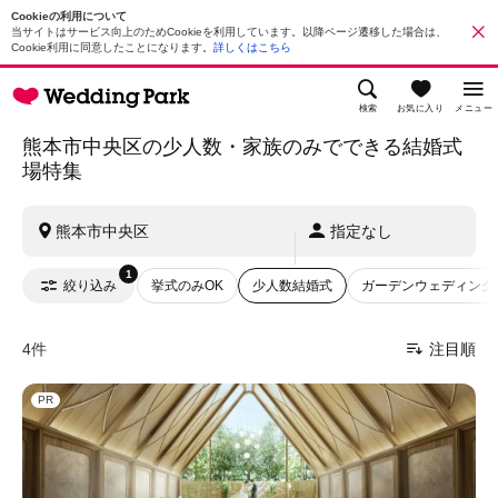
Cookieの利用について
当サイトはサービス向上のためCookieを利用しています。以降ページ遷移した場合は、
Cookie利用に同意したことになります。
詳しくはこちら
検索
お気に入り
メニュー
熊本市中央区の少人数・家族のみでできる結婚式
場特集
熊本市中央区
指定なし
1
絞り込み
挙式のみOK
少人数結婚式
ガーデンウェディング
4件
注目順
PR