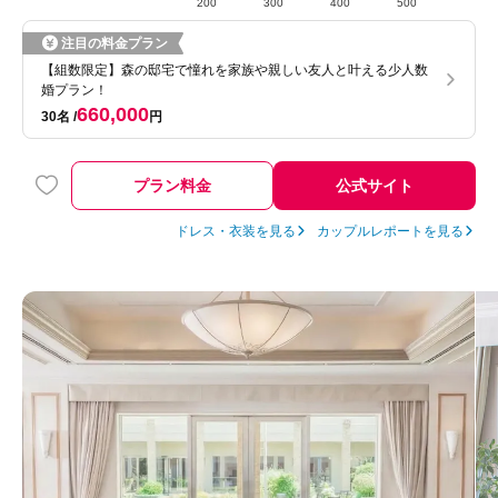
200
300
400
500
注目の料金プラン
【組数限定】森の邸宅で憧れを家族や親しい友人と叶える少人数
婚プラン！
660,000
30名
円
プラン料金
公式サイト
ドレス・衣装を見る
カップルレポートを見る