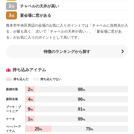
2
チャペルの天井が高い
位
3
宴会場に窓がある
位
熊本市中央区周辺の会場のお気に入りポイントでは「チャペルに自然光が入
る」が最も高く、 次いで「チャペルの天井が高い」、「宴会場に窓があ
る」がお気に入りのポイントとして高いです。
特徴のランキングから探す
持ち込みアイテム
持ち込んだ
持ち込んでない
アイテム
2
98
新婦衣装
%
%
%
4
96
新郎衣装
%
%
ブーケ・ブ
9
91
%
%
ートニア
1
99
ケーキ
%
%
ペーパーア
25
75
%
%
イテム