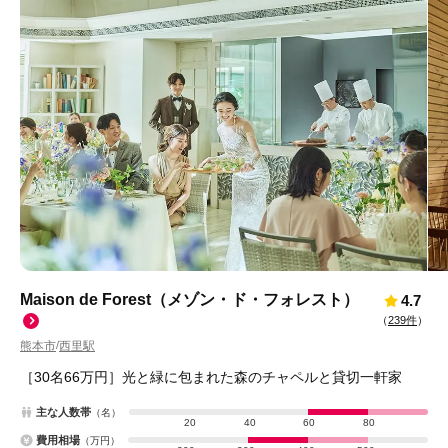
Maison de Forest（メゾン・ド・フォレスト）
4.7
（
239件
）
熊本市
西里駅
/
［30名66万円］光と緑に包まれた森のチャペルと貸切一軒家
主な人数帯
（名）
20
40
60
80
費用相場
（万円）