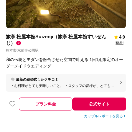
旅亭 松屋本館Suizenji（旅亭 松屋本館すいぜん
4.9
じ）
（
56件
）
熊本市
水前寺公園駅
/
和の伝統とモダンを融合させた空間で叶える 1日1組限定のオー
ダーメイドウエディング
最新の結婚式したクチコミ
・お料理がとても美味しいこと。 ・スタッフの皆様が、とても親
切で丁寧であること。
プラン料金
公式サイト
カップルレポートを見る