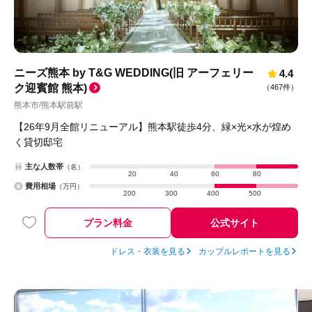
ニーズ熊本 by T&G WEDDING(旧 アーフェリー
4.4
ク迎賓館 熊本)
（
467件
）
熊本市
熊本駅前駅
/
【26年9月全館リニューアル】熊本駅徒歩4分、緑×光×水が煌め
く貸切邸宅
主な人数帯
（名）
20
40
60
80
費用相場
（万円）
200
300
400
500
プラン料金
公式サイト
ドレス・衣装を見る
カップルレポートを見る