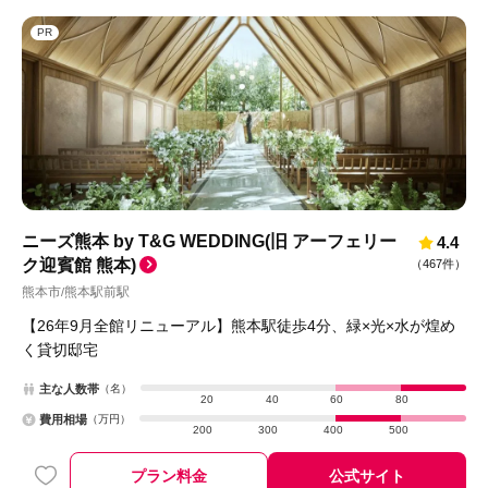
PR
ニーズ熊本 by T&G WEDDING(旧 アーフェリー
4.4
ク迎賓館 熊本)
（
467件
）
熊本市
熊本駅前駅
/
【26年9月全館リニューアル】熊本駅徒歩4分、緑×光×水が煌め
く貸切邸宅
主な人数帯
（名）
20
40
60
80
費用相場
（万円）
200
300
400
500
プラン料金
公式サイト