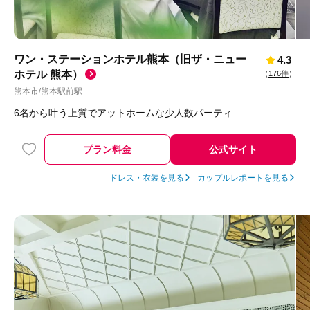
ワン・ステーションホテル熊本（旧ザ・ニュー
4.3
ホテル 熊本）
（
176件
）
熊本市
熊本駅前駅
/
6名から叶う上質でアットホームな少人数パーティ
プラン料金
公式サイト
ドレス・衣装を見る
カップルレポートを見る