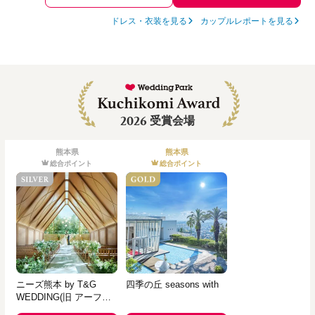
ドレス・衣装を見る
カップルレポートを見る
2026
受賞会場
熊本県
熊本県
総合ポイント
総合ポイント
ニーズ熊本 by T&G
四季の丘 seasons with
WEDDING(旧 アーフェ
リーク迎賓館 熊本)