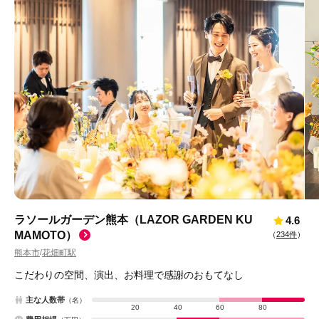
ラソールガーデン熊本（LAZOR GARDEN KU
4.6
MAMOTO）
（
234件
）
熊本市
花畑町駅
/
こだわりの空間、演出、お料理で感謝のおもてなし
主な人数帯
（名）
20
40
60
80