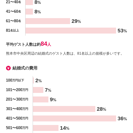
8
21〜40
%
名
8
41〜60
%
名
29
61〜80
%
名
53
81
%
名以上
84
平均ゲスト人数は約
人
熊本市中央区周辺の結婚式のゲスト人数は、81名以上の規模が多いです。
結婚式の費用
金額
2
100
%
万円以下
%
7
101〜200
%
万円
9
201〜300
%
万円
28
301〜400
%
万円
36
401〜500
%
万円
14
501〜600
%
万円