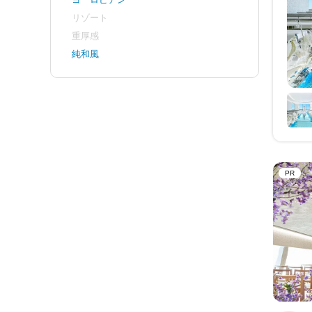
リゾート
重厚感
純和風
PR