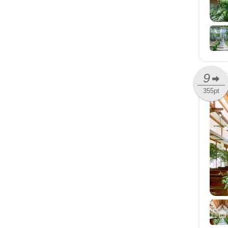
9
355pt