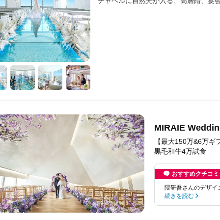
チャペルに自然光が入る
高層階
宴
MIRAIE We
【最大150万&6万
黒毛和牛4万試食
おすすめクチコミ
隈研吾さんのデザイ
続きを読む