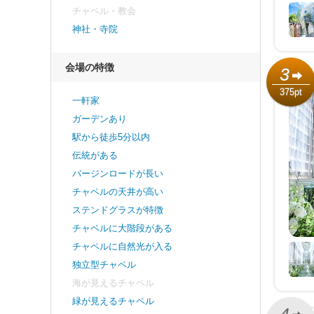
チャペル・教会
神社・寺院
会場の特徴
3
375pt
一軒家
ガーデンあり
駅から徒歩5分以内
伝統がある
バージンロードが長い
チャペルの天井が高い
ステンドグラスが特徴
チャペルに大階段がある
チャペルに自然光が入る
独立型チャペル
海が見えるチャペル
緑が見えるチャペル