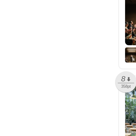
8
358pt