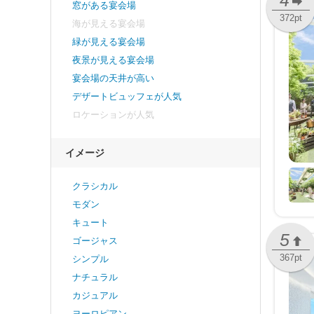
4
窓がある宴会場
372pt
海が見える宴会場
緑が見える宴会場
夜景が見える宴会場
宴会場の天井が高い
デザートビュッフェが人気
ロケーションが人気
イメージ
クラシカル
モダン
キュート
5
ゴージャス
367pt
シンプル
ナチュラル
カジュアル
ヨーロピアン