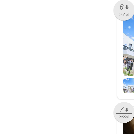
6
364pt
7
363pt