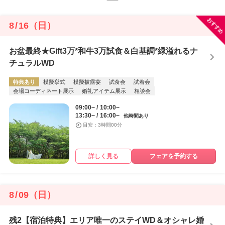
おすすめ
8
/
16
（日）
お盆最終★Gift3万*和牛3万試食＆白基調*緑溢れるナ
チュラルWD
特典あり
模擬挙式
模擬披露宴
試食会
試着会
会場コーディネート展示
婚礼アイテム展示
相談会
09:00~
10:00~
13:30~
16:00~
他時間あり
目安：3時間00分
詳しく見る
フェアを予約する
8
/
09
（日）
残2【宿泊特典】エリア唯一のステイWD＆オシャレ婚