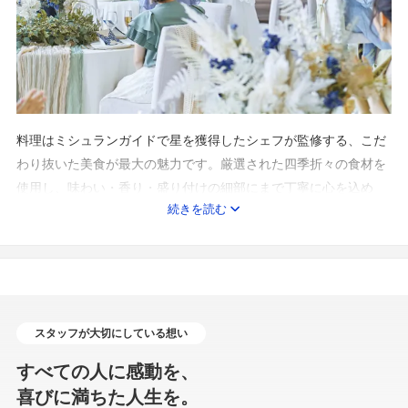
料理はミシュランガイドで星を獲得したシェフが監修する、こだ
わり抜いた美食が最大の魅力です。厳選された四季折々の食材を
使用し、味わい・香り・盛り付けの細部にまで丁寧に心を込め
続きを読む
て、一皿一皿が“記憶に残る料理”となるよう仕上げられていま
す。 さらに披露宴会場にはオープンキッチンを完備。ゲストの目
の前でライブ調理が行われ、立ち上る香りや音、出来立ての温度
感など“食のライブ演出”も楽しめます。仕上がった瞬間の最も美
味しい状態で提供できるため、ゲスト満足度の高いおもてなしが
実現します。
スタッフが大切にしている想い
すべての人に感動を、
喜びに満ちた人生を。