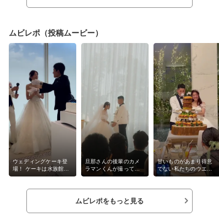
ムビレポ（投稿ムービー）
ウェディングケーキ登
旦那さんの後輩のカメ
甘いものがあまり得意
場！ ケーキは水族館の
ラマンくんが撮って編
でない私たちのウエデ
思い出を形にしまし
集してくれたムービー
ィングケーキは、ハン
た！ 大きくて印象に残
です📽️ 写真よりも、そ
バーガーケーキにしま
っているジンベイザ
の時の感情が思い出せ
した🍔！！！ これはケ
メ！
るムービー📽️素敵です
ーキが登場した時から
ムビレポをもっと見る
よね💓 このムービーを
ゲストの反応がすごく
見ると楽しかった思い
良くって嬉しい気持ち