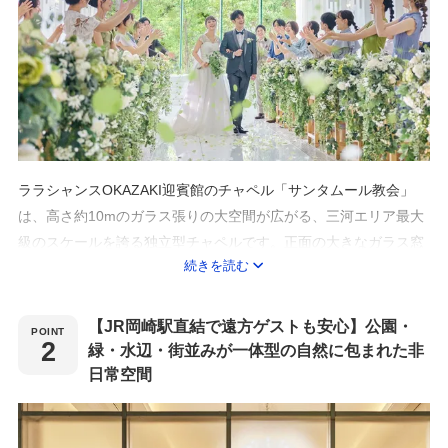
ララシャンスOKAZAKI迎賓館のチャペル「サンタムール教会」
は、高さ約10mのガラス張りの大空間が広がる、三河エリア最大
級のスケールを誇る独立型チャペルです。正面の大きなガラス窓
続きを読む
の向こうには木々の緑が広がり、差し込む自然光がシャンデリア
や白亜の空間を柔らかく照らし、まるで森に包まれたような清ら
かな雰囲気を演出します。全長22mのバージンロードは、花嫁姿
【JR岡崎駅直結で遠方ゲストも安心】公園・
をより美しく引き立てる特別な舞台。挙式のクライマックスには
緑・水辺・街並みが一体型の自然に包まれた非
天井から純白の“天使の羽”が舞い降り、幻想的なシーンが生まれ
日常空間
ます。光・緑・白の調和が織りなす圧倒的な開放感の中で、心に
深く残る感動のセレモニーが叶います。