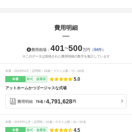
出が蘇ってきます。
になりました！ ケーキ
入刀の後はふたりで１
つのハンバーガーをか
ぶりつき、その後ファ
ザーズバイトとしてお
互いのお父さんにハン
費用明細
バーガー🍔を食べさせ
る演出をしました！ お
父さんには内緒にして
いたのでとっても驚い
ていましたが、2人とも
401
500
〜
費用相場：
万円
（
94件
大きな口をあけてかぶ
）
りついてくれました☺️
※このデータは投稿された費用明細の数字を集計しています
とってもやってよかっ
た演出です🍔
本番
2026年4月
訪問時
28歳
ゲスト人数
71～80名
5.0
本番
挙式・披露宴
アットホームかつゴージャスな式場
4,791,628
費用明細
円
76名
本番
2025年11月
訪問時
32歳
ゲスト人数
41～50名
4.5
本番
挙式・披露宴