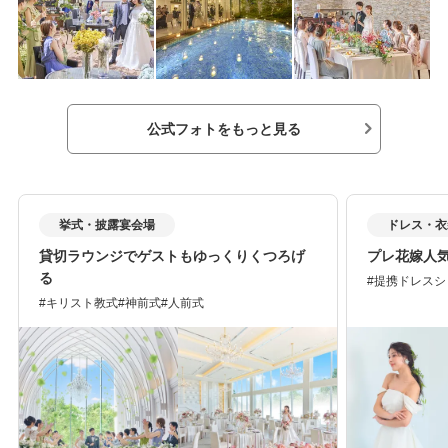
公式フォトをもっと見る
挙式・披露宴会場
ドレス・衣
貸切ラウンジでゲストもゆっくりくつろげ
プレ花嫁人
る
提携ドレスシ
キリスト教式
神前式
人前式