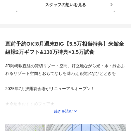
スタッフの想いを見る
あなたは、あなたが思っているよりも、
愛されている。
あなたの幸せが、誰かの幸せになる。
それに気づいたとき、人生がもっと輝きだす。
直前予約OK!8月週末BIG【5.5万相当特典】来館全
すべての人に感動を、喜びに満ちた人生を。
組様2万ギフト&130万特典×3.5万試食
JR岡崎駅直結の貸切リゾート空間。好立地ながら光・水・緑あふ
れるリゾート空間とおもてなしを味わえる贅沢なひとときを
2025年7月披露宴会場がリニューアルオープン！
★今週末おすすめフェア★
8月15日(土)
続きを読む
【お盆限定★迷ったらこれ！】白基調*開放感チャペル体験＆試食