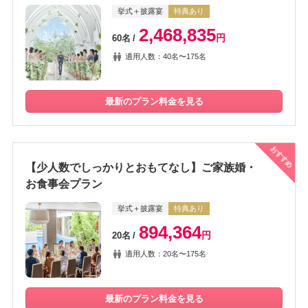
挙式＋披露宴
特典あり
2,468,835
円
60名
適用人数：40名〜175名
最新のプラン料金を見る
おすすめ
【少人数でしっかりとおもてなし】ご家族婚・
お食事会プラン
挙式＋披露宴
特典あり
894,364
円
20名
適用人数：20名〜175名
最新のプラン料金を見る