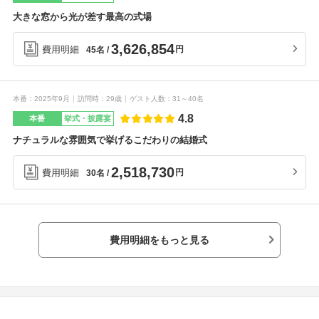
大きな窓から光が差す最高の式場
3,626,854
費用明細
円
45名
本番
2025年9月
訪問時
29歳
ゲスト人数
31～40名
4.8
本番
挙式・披露宴
ナチュラルな雰囲気で挙げるこだわりの結婚式
2,518,730
費用明細
円
30名
費用明細をもっと見る