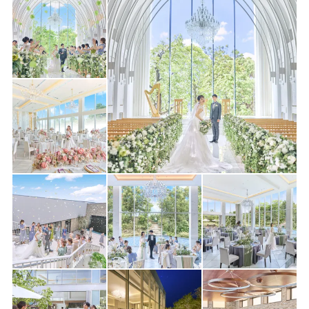
8月16日(日)
お盆ラスト★Gift2万*和牛3万試食＆白基調*緑溢れるナチュラル
WD
＼残席のこりわずか！／
直前予約OK!週末BIG★5.5万相当特典* 来館全組様2万円ギフト
+3.5万試食【120万特典】 挙式×新作ドレス体験
何も決まってなくてもOK&豪華試食フェア毎日開催中！