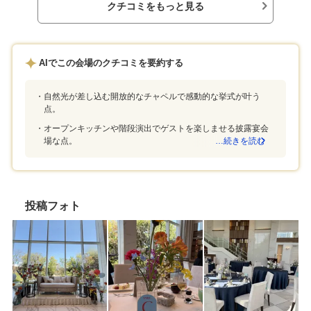
フの方が丁寧で安心大人数から少人数まで対応
フの方が丁寧で安
クチコミをもっと見る
してくれる少人数でも王道、安心を求める人に
してくれる少人数
は特にオススメ夕方スタートでイルミネーショ
は特にオススメ夕
ンも対応してくれる
ンも対応してくれ
AIでこの会場のクチコミを要約する
自然光が差し込む開放的なチャペルで感動的な挙式が叶う
点。
オープンキッチンや階段演出でゲストを楽しませる披露宴会
場な点。
…続きを読む
投稿フォト