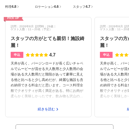
4.8
4.6
4.7
料理
ロケーション
スタッフ
PICK UP
訪問：2026年8月
訪問時：29歳
訪問：2026年8月
訪
ゲスト人数：11～20名
（予定）
ゲスト人数：11～20
スタッフの方がとても親切！施設綺
スタッフの方
麗！
麗！
4.7
申込
申込
天井が高く、バージンロードが長く広いチャペ
天井が高く、バー
ルでムービーが流せる大人数用と少人数用の会
ルでムービーが流
場がある大人数用だと階段があって豪華に見え
場がある大人数用
る他と比べると少し高めだが、綺麗な施設も含
る他と比べると少
め納得できる料金だと思います。コース料理全
め納得できる料金
般でクオリティが高く満足がある。特にお肉が
般でクオリティが
柔らかく美味しかったです。飲み物も沢山の種
柔らかく美味しか
類がありポイントが高い。駅直結でアクセスは
類がありポイント
しやすい駐車場も沢山ある安心できる説明で丁
しやすい駐車場も
続きを読む
寧で親切で、長時間の打ち合わせに付き合って
寧で親切で、長時
いただきましたが最後までしっかりと説明して
いただきましたが
頂きました。少人数でも対応してくれるスタッ
頂きました。少人