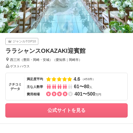
1
/
1
ジャンルTOP10
ララシャンスOKAZAKI迎賓館
西三河（豊田・岡崎・安城）
（
愛知県
｜
岡崎市
）
ゲストハウス
4.6
満足度平均
（453件）
クチコミ
61〜80
主な人数帯
人
データ
401〜500
費用相場
万円
公式サイトを見る