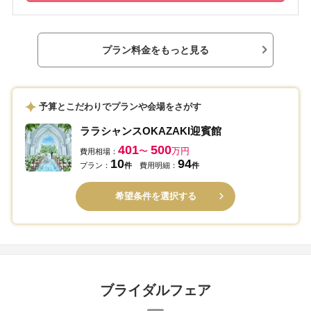
プラン料金をもっと見る
予算とこだわりでプランや会場をさがす
ララシャンスOKAZAKI迎賓館
401
500
〜
万円
費用相場：
10
94
プラン：
件
費用明細：
件
希望条件を選択する
ブライダルフェア