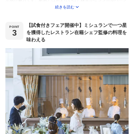
立地が魅力です。駅前とは思えないほど緑豊かなシンボルパーク
続きを読む
が目の前に広がり、自然に包まれた開放的なロケーションが非日
常感を演出します。敷地内には、ガーデンやスカイテラス、プラ
イベートプールなど、リゾート感あふれる施設が充実しており、
【試食付きフェア開催中】ミシュランで一つ星
写真映えするスポットも多数。白亜の邸宅と自然が調和した空間
を獲得したレストラン在籍シェフ監修の料理を
は、昼間は明るく爽やかな雰囲気、夜はライトアップで幻想的な
味わえる
表情を見せ、どの時間帯でも美しいウェディングシーンを創り出
します。