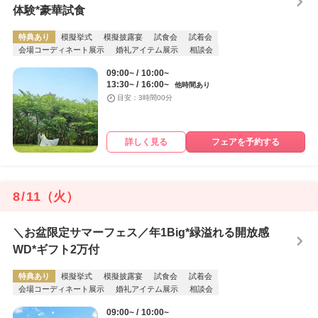
体験*豪華試食
特典あり
模擬挙式
模擬披露宴
試食会
試着会
会場コーディネート展示
婚礼アイテム展示
相談会
09:00~
10:00~
13:30~
16:00~
他時間あり
目安：3時間00分
詳しく見る
フェアを予約する
8
/
11
（火）
＼お盆限定サマーフェス／年1Big*緑溢れる開放感
WD*ギフト2万付
特典あり
模擬挙式
模擬披露宴
試食会
試着会
会場コーディネート展示
婚礼アイテム展示
相談会
09:00~
10:00~