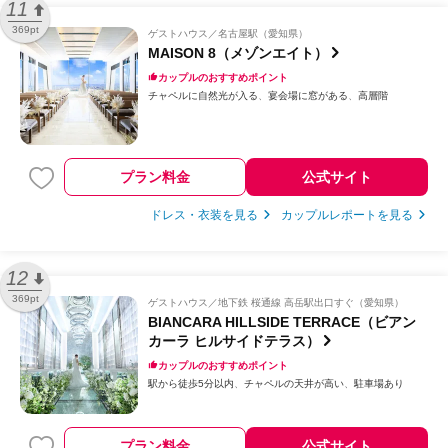
11
369pt
ゲストハウス
名古屋駅（愛知県）
MAISON 8（メゾンエイト）
カップルのおすすめポイント
チャペルに自然光が入る
宴会場に窓がある
高層階
プラン料金
公式サイト
ドレス・衣装を見る
カップルレポートを見る
12
369pt
ゲストハウス
地下鉄 桜通線 高岳駅出口すぐ（愛知県）
BIANCARA HILLSIDE TERRACE（ビアン
カーラ ヒルサイドテラス）
カップルのおすすめポイント
駅から徒歩5分以内
チャペルの天井が高い
駐車場あり
プラン料金
公式サイト