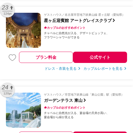
23
124pt
ゲストハウス
名古屋市営地下鉄東山線 星ヶ丘駅（愛知県）
星ヶ丘迎賓館 アートグレイスクラブ
カップルのおすすめポイント
チャペルに自然光が入る
デザートビュッフェ
フラワーシャワーができる
プラン料金
公式サイト
ドレス・衣装を見る
カップルレポートを見る
24
120pt
ゲストハウス
市営地下鉄東山線「東山公園」駅（愛知県）
ガーデンテラス 東山
カップルのおすすめポイント
チャペルに自然光が入る
宴会場の天井が高い
宴会場から緑が見える