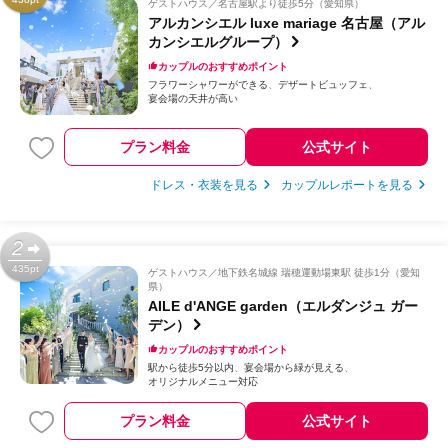
ゲストハウス
名古屋駅より徒歩5分（愛知県）
アルカンシエル luxe mariage 名古屋（アル
カンシエルグループ）
カップルのおすすめポイント
フラワーシャワーができる
デザートビュッフェ
宴会場の天井が高い
プラン料金
公式サイト
ドレス・衣装を見る
カップルレポートを見る
2
435pt
ゲストハウス
地下鉄名城線 瑞穂運動場東駅 徒歩1分（愛知
県）
AILE d'ANGE garden（エルダンジュ ガー
デン）
カップルのおすすめポイント
駅から徒歩5分以内
宴会場から緑が見える
オリジナルメニュー対応
プラン料金
公式サイト