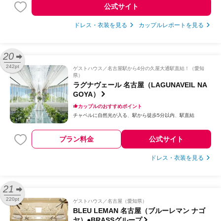
公式サイト
ドレス・衣装を見る
カップルレポートを見る
20
242pt
ゲストハウス
名古屋駅から4分の久屋大通駅直結！（愛知
県）
ラグナヴェール 名古屋（LAGUNAVEIL NA
GOYA）
カップルのおすすめポイント
チャペルに自然光が入る
駅から徒歩5分以内
駅直結
プラン料金
公式サイト
ドレス・衣装を見る
21
220pt
ゲストハウス
名古屋（愛知県）
BLEU LEMAN 名古屋（ブルーレマン ナゴ
ヤ）●BRASSグループ