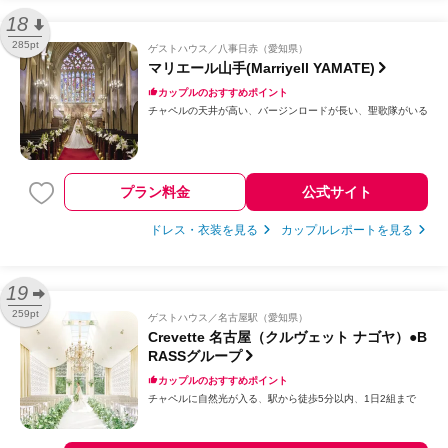
18
285pt
ゲストハウス
八事日赤（愛知県）
マリエール山手(Marriyell YAMATE)
カップルのおすすめポイント
チャペルの天井が高い
バージンロードが長い
聖歌隊がいる
プラン料金
公式サイト
ドレス・衣装を見る
カップルレポートを見る
19
259pt
ゲストハウス
名古屋駅（愛知県）
Crevette 名古屋（クルヴェット ナゴヤ）●B
RASSグループ
カップルのおすすめポイント
チャペルに自然光が入る
駅から徒歩5分以内
1日2組まで