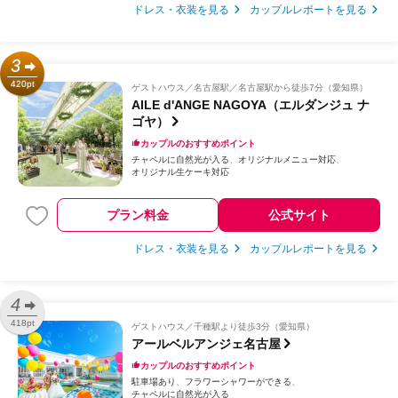
ドレス・衣装を見る
カップルレポートを見る
3
420pt
ゲストハウス
名古屋駅／名古屋駅から徒歩7分（愛知県）
AILE d'ANGE NAGOYA（エルダンジュ ナ
ゴヤ）
カップルのおすすめポイント
チャペルに自然光が入る
オリジナルメニュー対応
オリジナル生ケーキ対応
プラン料金
公式サイト
ドレス・衣装を見る
カップルレポートを見る
4
418pt
ゲストハウス
千種駅より徒歩3分（愛知県）
アールベルアンジェ名古屋
カップルのおすすめポイント
駐車場あり
フラワーシャワーができる
チャペルに自然光が入る