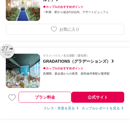
カップルのおすすめポイント
一軒家
駅から徒歩5分以内
デザートビュッフェ
お気に入り
27
71pt
ゲストハウス
名古屋駅（愛知県）
GRADATIONS（グラデーションズ）
カップルのおすすめポイント
高層階
宴会場からの夜景
新幹線停車駅が最寄駅
プラン料金
公式サイト
ドレス・衣装を見る
カップルレポートを見る