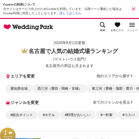
Cookieの利用について
当サイトはサービス向上のためCookieを利用しています。以降ページ遷移した場合は、
Cookie利用に同意したことになります。
詳しくはこちら
検索
お気に入り
メニュー
2026年8月1日更新
名古屋で人気の結婚式場ランキング
《ゲストハウス部門》
名古屋市の周辺も含まれます
エリアを変更
他のエリアから探す
愛知県全域
西三河（豊田・岡崎・安城）
東三河（豊橋・蒲郡・豊川・
ジャンルを変更
全てのジャンルを見る
#総合ポイント
#ホテル
#料理がおいしい
#一軒家
#コスパ
1
438pt