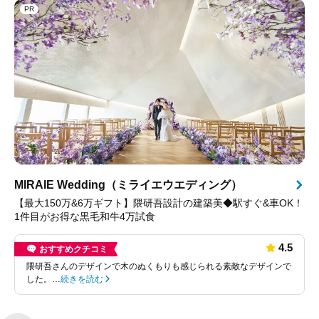
PR
MIRAIE Wedding（ミライエウエディング）
【最大150万&6万ギフト】隈研吾設計の建築美◆駅すぐ&車OK！
1件目がお得な黒毛和牛4万試食
4.5
おすすめクチコミ
隈研吾さんのデザインで木のぬくもりも感じられる素敵なデザインで
した。…
続きを読む