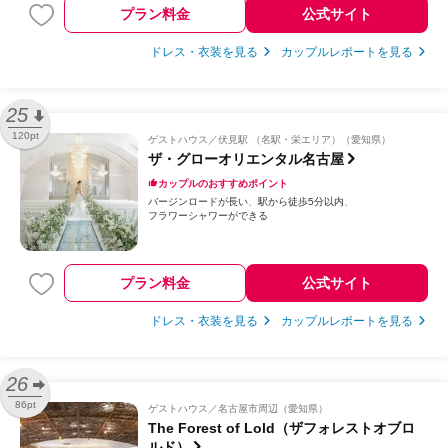
プラン料金
公式サイト
ドレス・衣装を見る
カップルレポートを見る
25
120pt
ゲストハウス
伏見駅 （名駅・栄エリア）（愛知県）
ザ・グローオリエンタル名古屋
カップルのおすすめポイント
バージンロードが長い
駅から徒歩5分以内
フラワーシャワーができる
プラン料金
公式サイト
ドレス・衣装を見る
カップルレポートを見る
26
86pt
ゲストハウス
名古屋市周辺（愛知県）
The Forest of Lold（ザフォレストオブロ
ルド）