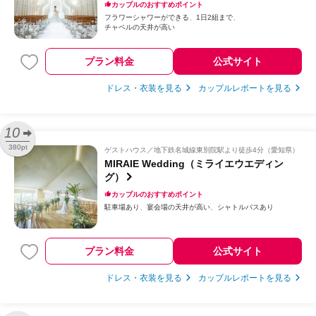
カップルのおすすめポイント
フラワーシャワーができる
1日2組まで
チャペルの天井が高い
プラン料金
公式サイト
ドレス・衣装を見る
カップルレポートを見る
10
380pt
ゲストハウス
地下鉄名城線東別院駅より徒歩4分（愛知県）
MIRAIE Wedding（ミライエウエディン
グ）
カップルのおすすめポイント
駐車場あり
宴会場の天井が高い
シャトルバスあり
プラン料金
公式サイト
ドレス・衣装を見る
カップルレポートを見る