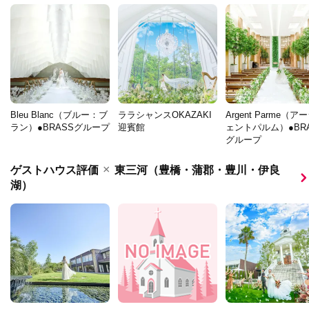
Bleu Blanc（ブルー：ブ
ララシャンスOKAZAKI
Argent Parme（ア
ラン）●BRASSグループ
迎賓館
ェントパルム）●BR
グループ
×
ゲストハウス評価
東三河（豊橋・蒲郡・豊川・伊良
湖）