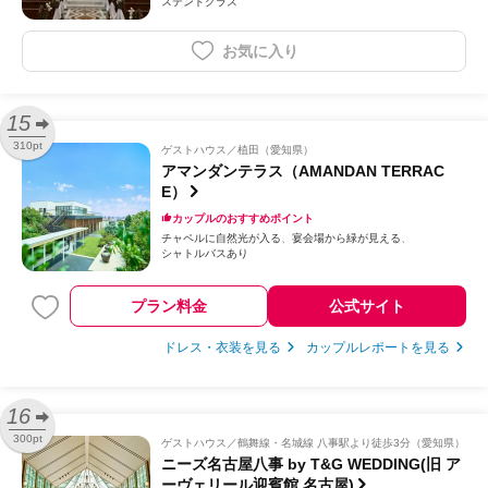
ステンドグラス
お気に入り
15
310pt
ゲストハウス
植田（愛知県）
アマンダンテラス（AMANDAN TERRAC
E）
カップルのおすすめポイント
チャペルに自然光が入る
宴会場から緑が見える
シャトルバスあり
プラン料金
公式サイト
ドレス・衣装を見る
カップルレポートを見る
16
300pt
ゲストハウス
鶴舞線・名城線 八事駅より徒歩3分（愛知県）
ニーズ名古屋八事 by T&G WEDDING(旧 ア
ーヴェリール迎賓館 名古屋)