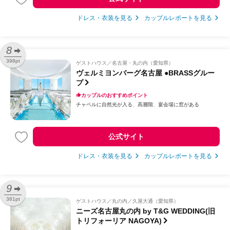
ドレス・衣装を見る
カップルレポートを見る
8
398pt
ゲストハウス
名古屋・丸の内（愛知県）
ヴェルミヨンバーグ名古屋 ●BRASSグルー
プ
カップルのおすすめポイント
チャペルに自然光が入る
高層階
宴会場に窓がある
公式サイト
ドレス・衣装を見る
カップルレポートを見る
9
381pt
ゲストハウス
丸の内／久屋大通（愛知県）
ニーズ名古屋丸の内 by T&G WEDDING(旧
トリフォーリア NAGOYA)