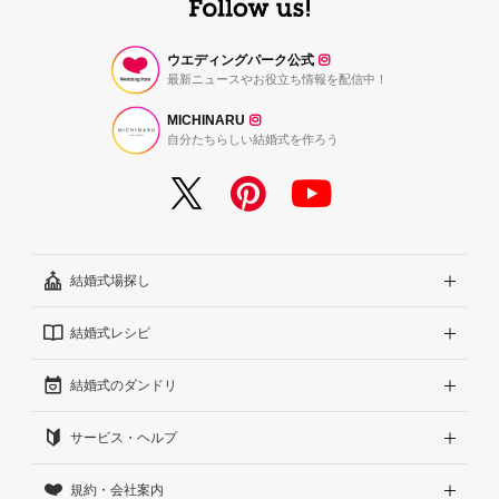
ウエディングパーク公式
最新ニュースやお役立ち情報を配信中！
MICHINARU
自分たちらしい結婚式を作ろう
結婚式場探し
結婚式レシピ
エリアから探す
結婚式のダンドリ
こだわりから探す
結婚式準備レポート『ハナレポ』
サービス・ヘルプ
雰囲気から探す
結婚式当日の動画『ムビレポ』
結婚準備ガイド
規約・会社案内
見積りから探す
Wedding Park Magazine
サイトコンセプト