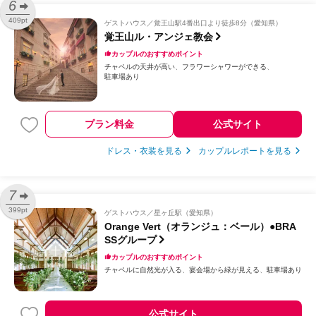
6
409pt
ゲストハウス
覚王山駅4番出口より徒歩8分（愛知県）
覚王山ル・アンジェ教会
カップルのおすすめポイント
チャペルの天井が高い
フラワーシャワーができる
駐車場あり
プラン料金
公式サイト
ドレス・衣装を見る
カップルレポートを見る
7
399pt
ゲストハウス
星ヶ丘駅（愛知県）
Orange Vert（オランジュ：ベール）●BRA
SSグループ
カップルのおすすめポイント
チャペルに自然光が入る
宴会場から緑が見える
駐車場あり
公式サイト