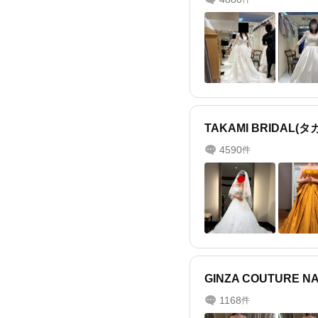
TAKAMI BRIDAL
4590
件
GINZA COUTURE
1168
件