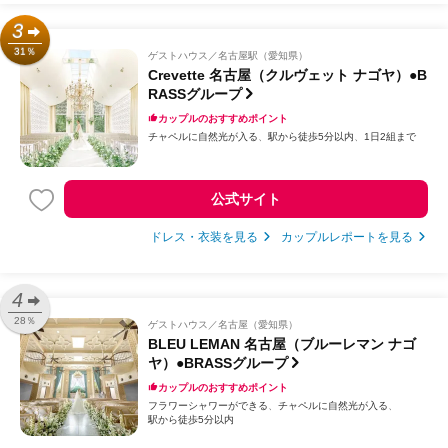
3
31％
ゲストハウス
名古屋駅（愛知県）
Crevette 名古屋（クルヴェット ナゴヤ）●B
RASSグループ
カップルのおすすめポイント
チャペルに自然光が入る
駅から徒歩5分以内
1日2組まで
公式サイト
ドレス・衣装を見る
カップルレポートを見る
4
28％
ゲストハウス
名古屋（愛知県）
BLEU LEMAN 名古屋（ブルーレマン ナゴ
ヤ）●BRASSグループ
カップルのおすすめポイント
フラワーシャワーができる
チャペルに自然光が入る
駅から徒歩5分以内