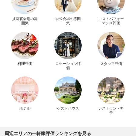
披露宴会場の雰
挙式会場の雰囲
コストパフォー
囲気
気
マンス評価
料理評価
ロケーション評
スタッフ評価
価
ホテル
ゲストハウス
レストラン・料
亭
周辺エリアの一軒家評価ランキングを見る