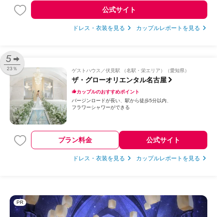
公式サイト
ドレス・衣装を見る
カップルレポートを見る
5
23％
ゲストハウス
伏見駅 （名駅・栄エリア）（愛知県）
ザ・グローオリエンタル名古屋
カップルのおすすめポイント
バージンロードが長い
駅から徒歩5分以内
フラワーシャワーができる
プラン料金
公式サイト
ドレス・衣装を見る
カップルレポートを見る
PR