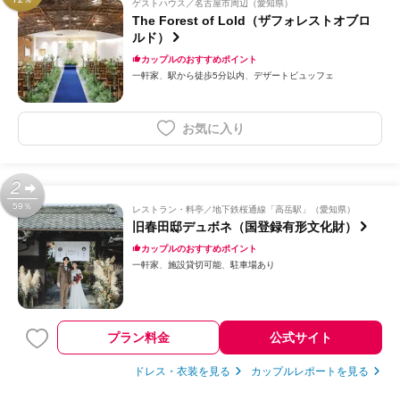
ゲストハウス
名古屋市周辺（愛知県）
The Forest of Lold（ザフォレストオブロ
ルド）
カップルのおすすめポイント
一軒家
駅から徒歩5分以内
デザートビュッフェ
お気に入り
2
59％
レストラン・料亭
地下鉄桜通線「高岳駅」（愛知県）
旧春田邸デュボネ（国登録有形文化財）
カップルのおすすめポイント
一軒家
施設貸切可能
駐車場あり
プラン料金
公式サイト
ドレス・衣装を見る
カップルレポートを見る