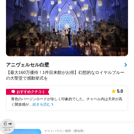
アニヴェルセル白壁
【最大160万優待！1件目来館がお得】幻想的なロイヤルブルー
の大聖堂で感動挙式を
5.0
おすすめクチコミ
青色のバージンロードが珍しく印象的でした。チャペル内は天井が高
く開放感が…
続きを読む
6
22％
ゲストハウス
植田（愛知県）