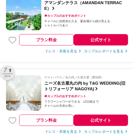
アマンダンテラス（AMANDAN TERRAC
E）
カップルのおすすめポイント
チャペルに自然光が入る
宴会場から緑が見える
シャトルバスあり
プラン料金
公式サイト
ドレス・衣装を見る
カップルレポートを見る
7
20％
ゲストハウス
丸の内／久屋大通（愛知県）
ニーズ名古屋丸の内 by T&G WEDDING(旧
トリフォーリア NAGOYA)
カップルのおすすめポイント
フラワーシャワーができる
1日2組まで
チャペルの天井が高い
プラン料金
公式サイト
ドレス・衣装を見る
カップルレポートを見る