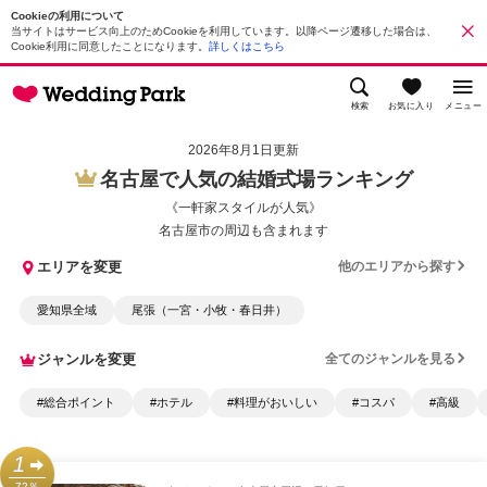
Cookieの利用について
当サイトはサービス向上のためCookieを利用しています。以降ページ遷移した場合は、
Cookie利用に同意したことになります。
詳しくはこちら
検索
お気に入り
メニュー
2026年8月1日更新
名古屋で人気の結婚式場ランキング
《一軒家スタイルが人気》
名古屋市の周辺も含まれます
エリアを変更
他のエリアから探す
愛知県全域
尾張（一宮・小牧・春日井）
ジャンルを変更
全てのジャンルを見る
#総合ポイント
#ホテル
#料理がおいしい
#コスパ
#高級
1
72％