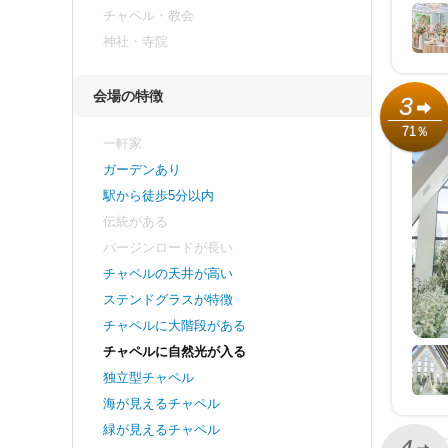
チャペル・教会
神社・寺院
会場の特徴
3
71％
一軒家
ガーデンあり
駅から徒歩5分以内
伝統がある
バージンロードが長い
チャペルの天井が高い
ステンドグラスが特徴
チャペルに大階段がある
チャペルに自然光が入る
独立型チャペル
海が見えるチャペル
緑が見えるチャペル