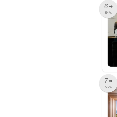
6
64％
7
56％