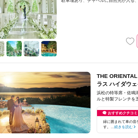
駐車場あり
チャペルに自然光が入る
THE ORIENT
ラス ハイダウェ
浜松の特等席・佐鳴
ルと特製フレンチを
おすすめクチコミ
緑に囲まれて車の音
す。…
続きを読む