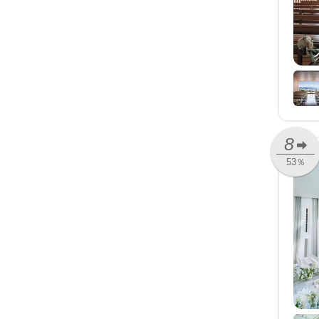
8
53％