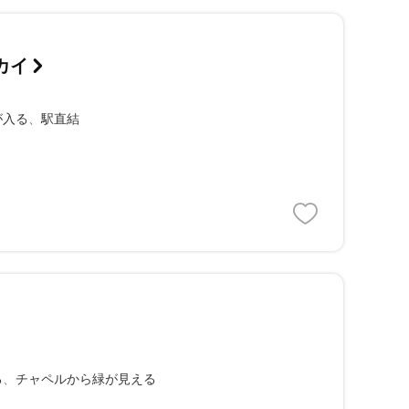
カイ
が入る
駅直結
る
チャペルから緑が見える