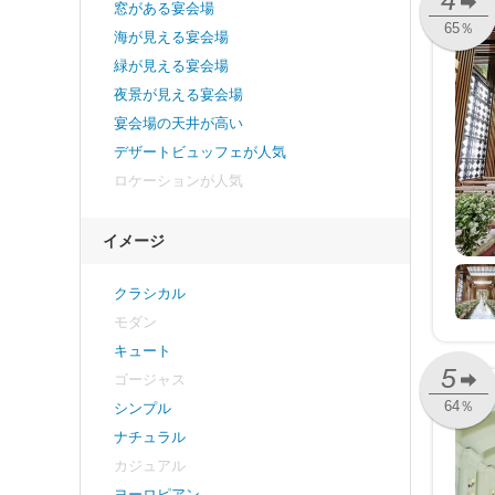
4
窓がある宴会場
65％
海が見える宴会場
緑が見える宴会場
夜景が見える宴会場
宴会場の天井が高い
デザートビュッフェが人気
ロケーションが人気
イメージ
クラシカル
モダン
キュート
5
ゴージャス
64％
シンプル
ナチュラル
カジュアル
ヨーロピアン