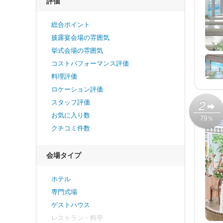
評価
総合ポイント
披露宴会場の雰囲気
挙式会場の雰囲気
コストパフォーマンス評価
料理評価
ロケーション評価
スタッフ評価
2
お気に入り数
79％
クチコミ件数
会場タイプ
ホテル
専門式場
ゲストハウス
レストラン・料亭