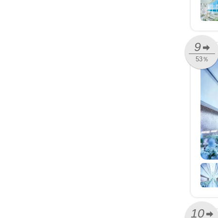
9
53％
10