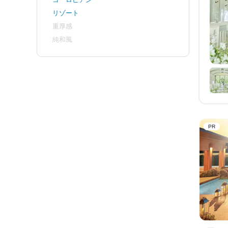
リゾート
重厚感
純和風
PR