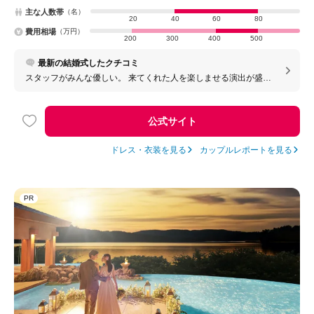
主な人数帯
（名）
20
40
60
80
費用相場
（万円）
200
300
400
500
最新の結婚式したクチコミ
スタッフがみんな優しい。 来てくれた人を楽しませる演出が盛り
沢山で 来てる人を飽きさせないと思った。
公式サイト
ドレス・衣装を見る
カップルレポートを見る
PR