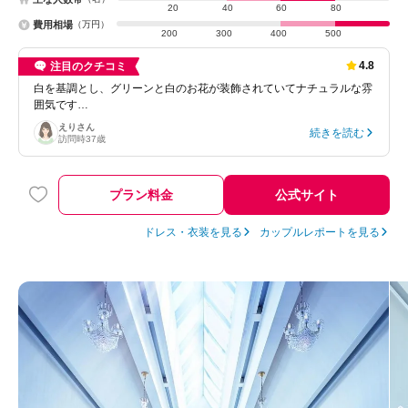
20
40
60
80
費用相場
（万円）
200
300
400
500
4.8
注目のクチコミ
白を基調とし、グリーンと白のお花が装飾されていてナチュラルな雰
囲気です…
えり
さん
続きを読む
訪問時
37歳
プラン料金
公式サイト
ドレス・衣装を見る
カップルレポートを見る