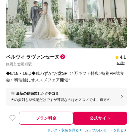
ベルヴィ ラヴァンセーヌ
4.1
（
63件
）
静岡市
音羽町駅
/
◆8/15・16は◆残わずか*お盆SP〈4万ギフト特典×特別PM試食
会〉料理軸にオススメフェア開催*
最新の結婚式したクチコミ
犬の参列も挙式場だけですが可能なのはオススメです。遠方の祖
父母にもlineのテレビ電話で繋げて挙式も披露宴も見せることがで
きたので良かったです。
プラン料金
公式サイト
ドレス・衣装を見る
カップルレポートを見る