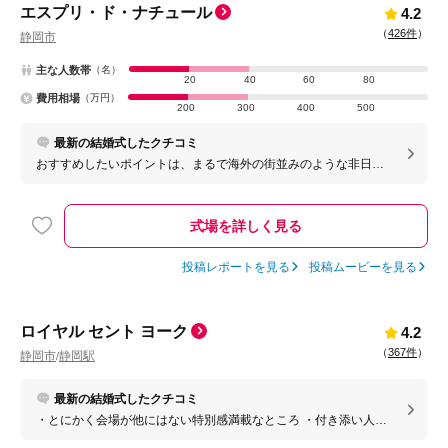
エスプリ・ド・ナチュール
4.2
（
426件
）
静岡市
主な人数帯
（名）
20
40
60
80
費用相場
（万円）
200
300
400
500
最新の結婚式したクチコミ
おすすめしたいポイントは、まるで海外の街並みのような非日常
感あふれる空間と、どこで写真を撮っても絵になるロケーション
です。 式場全体の世界観が統一されているため、特別な一日をよ
り思い出深いものにしてくれました。
式場を詳しく見る
投稿レポートを見る
投稿ムービーを見る
ロイヤル セント ヨーク
4.2
（
367件
）
静岡市
静岡駅
/
最新の結婚式したクチコミ
・とにかく会場が他にはない特別感満載なところ ・付き添い人の
方やドレス選びの方カメラマン本当に親切な方が多かった ・友達