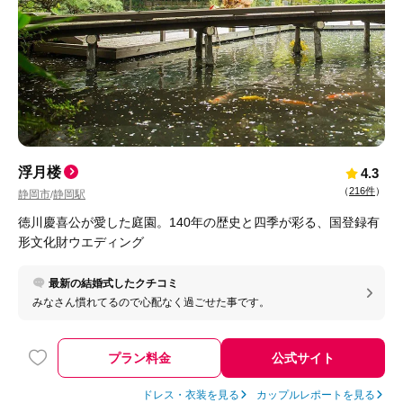
浮月楼
4.3
（
216件
）
静岡市
静岡駅
/
徳川慶喜公が愛した庭園。140年の歴史と四季が彩る、国登録有
形文化財ウエディング
最新の結婚式したクチコミ
みなさん慣れてるので心配なく過ごせた事です。
プラン料金
公式サイト
ドレス・衣装を見る
カップルレポートを見る