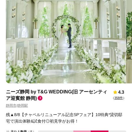
ニーズ静岡 by T&G WEDDING(旧 アーセンティ
4.3
ア迎賓館 静岡)
（
358件
）
静岡市
静岡駅
/
残▲8/8【チャペルリニューアル記念SPフェア】10特典*貸切邸
宅で演出体験&試食付◎初見学がお得！
主な人数帯
（名）