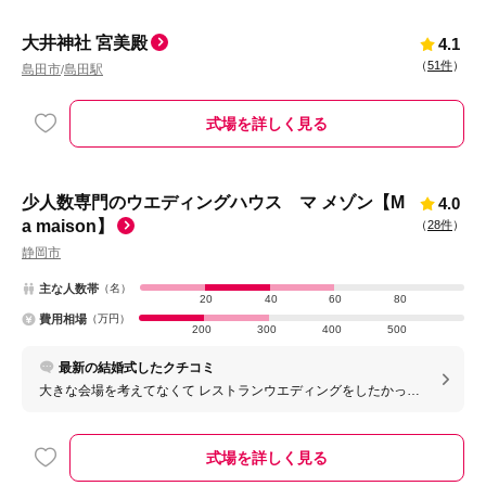
大井神社 宮美殿
4.1
（
51件
）
島田市
島田駅
/
式場を詳しく見る
少人数専門のウエディングハウス マ メゾン【M
4.0
a maison】
（
28件
）
静岡市
主な人数帯
（名）
20
40
60
80
費用相場
（万円）
200
300
400
500
最新の結婚式したクチコミ
大きな会場を考えてなくて レストランウエディングをしたかった
ので アットホームな感じで家族と楽しく過ごせました
式場を詳しく見る