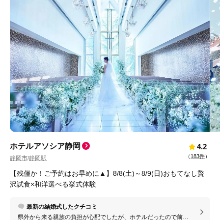
ホテルアソシア静岡
4.2
（
183件
）
静岡市
静岡駅
/
【残僅か！ご予約はお早めに▲】8/8(土)～8/9(日)おもてなし贅
沢試食×和洋選べる挙式体験
最新の結婚式したクチコミ
県外から来る親族の負担が心配でしたが、ホテルだったので前