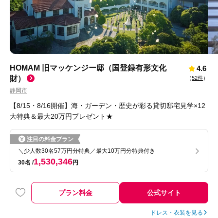
HOMAM 旧マッケンジー邸（国登録有形文化
4.6
財）
（
52件
）
静岡市
【8/15・8/16開催】海・ガーデン・歴史が彩る貸切邸宅見学×12
大特典＆最大20万円プレゼント★
注目の料金プラン
＼少人数30名57万円分特典／最大10万円分特典付き
1,530,346
30名
円
プラン料金
公式サイト
ドレス・衣装を見る