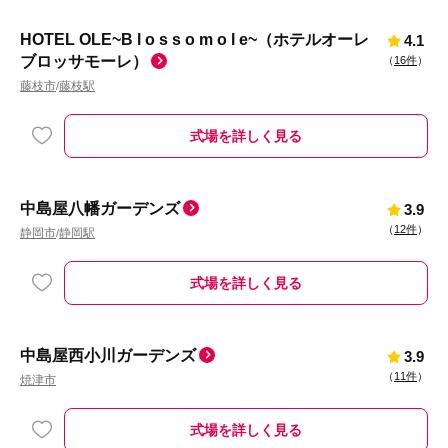
HOTEL OLE~B l o s s o m o l e~（ホテルオーレ
4.1
ブロッサモーレ）
（
16件
）
藤枝市
藤枝駅
/
式場を詳しく見る
中島屋八幡ガーデンズ
3.9
（
12件
）
静岡市
静岡駅
/
式場を詳しく見る
中島屋西小川ガーデンズ
3.9
（
11件
）
焼津市
式場を詳しく見る