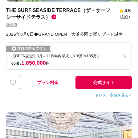
THE SURF SEASIDE TERRACE（ザ・サーフ
4.5
シーサイドテラス）
（
21件
）
静岡市
2026年8月8日◆GRAND OPEN！大浜公園に新リゾート誕生！
注目の料金プラン
【OPEN記念】8月～12月年内挙式＼318万⇒185万／
1,850,000
60名
円
プラン料金
公式サイト
ドレス・衣装を見る