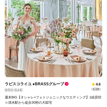
ラピスコライユ ●BRASSグループ
4.6
（
473件
）
静岡市
清水駅
/
週末BIG【オシャレ×フォトジェニックなウエディング】1組貸切
☆清水駅から徒歩30秒の大邸宅