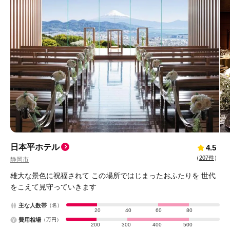
日本平ホテル
4.5
（
207件
）
静岡市
雄大な景色に祝福されて この場所ではじまったおふたりを 世代
をこえて見守っていきます
主な人数帯
（名）
20
40
60
80
費用相場
（万円）
200
300
400
500