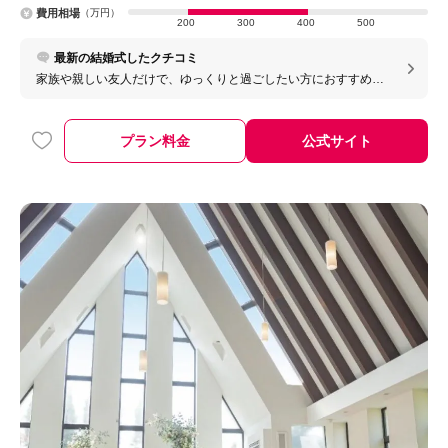
費用相場
（万円）
200
300
400
500
最新の結婚式したクチコミ
家族や親しい友人だけで、ゆっくりと過ごしたい方におすすめの
式場です。少人数でも会場が広すぎることはなく、ちょうどいい
距離感でゲストとの時間を楽しめました。 スタッフの皆さんもと
ても親切で、少人数だからこその過ごし方や演出をたくさん提案
プラン料金
公式サイト
してくださったので、安心して当日を迎えられました。料理も美
味しく、自由度も高かったので、自分たちらしい結婚式ができた
と思います。費用を抑えたいところとこだわりたいところのメリ
ハリもつけやすく、満足できる一日になりました。