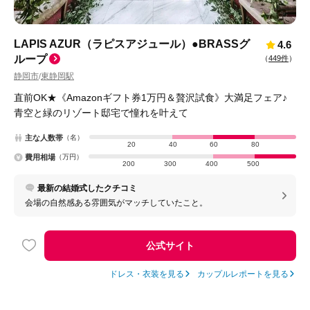
LAPIS AZUR（ラピスアジュール）●BRASSグ
4.6
ループ
（
449件
）
静岡市
東静岡駅
/
直前OK★《Amazonギフト券1万円＆贅沢試食》大満足フェア♪
青空と緑のリゾート邸宅で憧れを叶えて
主な人数帯
（名）
20
40
60
80
費用相場
（万円）
200
300
400
500
最新の結婚式したクチコミ
会場の自然感ある雰囲気がマッチしていたこと。
公式サイト
ドレス・衣装を見る
カップルレポートを見る