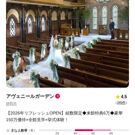
アヴェニールガーデン
4.5
（
349件
）
静岡市
【2026年リフレッシュOPEN】組数限定◆来館特典6万◆豪華
150万優待×全館見学×挙式体験！
主な人数帯
（名）
20
40
60
80