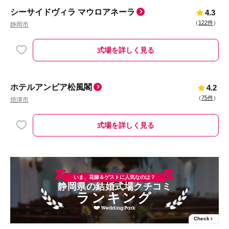
シーサイドヴィラ マウロアネーラ
4.3
（
122件
）
静岡市
式場を詳しく見る
ホテルアンビア松風閣
4.2
（
75件
）
焼津市
式場を詳しく見る
いま、花嫁＆ゲストに人気なのは？
静岡県の結婚式場クチコミ
ランキング
Check