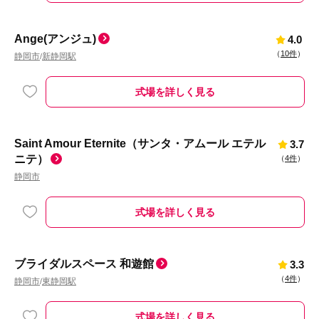
Ange(アンジュ)
4.0
（
10件
）
静岡市
新静岡駅
/
式場を詳しく見る
Saint Amour Eternite（サンタ・アムール エテル
3.7
ニテ）
（
4件
）
静岡市
式場を詳しく見る
ブライダルスペース 和遊館
3.3
（
4件
）
静岡市
東静岡駅
/
式場を詳しく見る