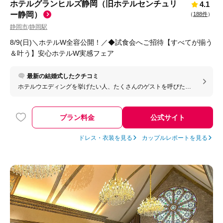
ホテルグランヒルズ静岡（旧ホテルセンチュリ
4.1
ー静岡）
（
188件
）
静岡市
静岡駅
/
8/9(日)＼ホテルW全容公開！／◆試食会へご招待【すべてが揃う
＆叶う】安心ホテルW実感フェア
最新の結婚式したクチコミ
ホテルウエディングを挙げたい人、たくさんのゲストを呼びたい
場合はとてもおすすめです。
プラン料金
公式サイト
ドレス・衣装を見る
カップルレポートを見る