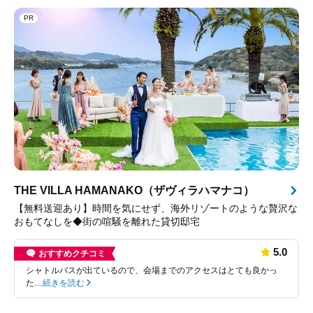
PR
THE VILLA HAMANAKO（ザヴィラハマナコ）
【無料送迎あり】時間を気にせず、海外リゾートのような贅沢な
おもてなしを◆街の喧騒を離れた貸切邸宅
5.0
おすすめクチコミ
シャトルバスが出ているので、会場までのアクセスはとても良かっ
た…
続きを読む