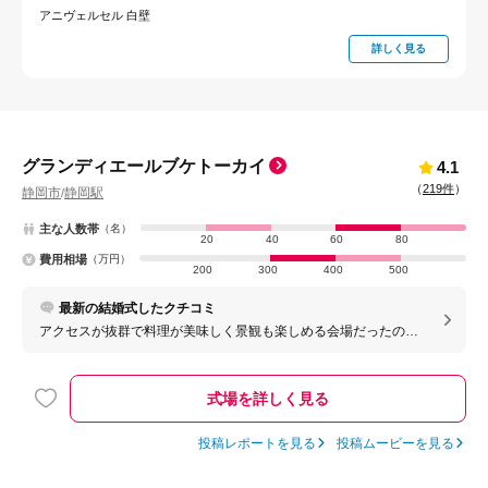
アニヴェルセル 白壁
詳しく見る
グランディエールブケトーカイ
4.1
（
219件
）
静岡市
静岡駅
/
主な人数帯
（名）
20
40
60
80
費用相場
（万円）
200
300
400
500
最新の結婚式したクチコミ
アクセスが抜群で料理が美味しく景観も楽しめる会場だったので
参列者の方々が楽しく過ごせたのは良かったです！
式場を詳しく見る
投稿レポートを見る
投稿ムービーを見る