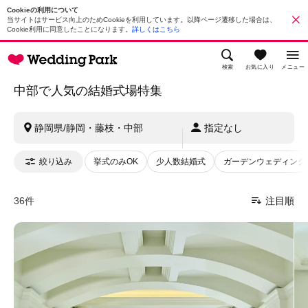
Cookieの利用について
当サイトはサービス向上のためCookieを利用しています。以降ページ遷移した場合は、
Cookie利用に同意したことになります。
詳しくはこちら
検索
お気に入り
メニュー
中部で人気の結婚式場特集
静岡県/静岡・藤枝・中部
指定なし
絞り込み
挙式のみOK
少人数結婚式
ガーデンウェディング
36件
注目順