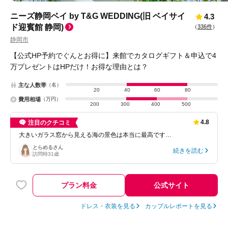
ニーズ静岡ベイ by T&G WEDDING(旧 ベイサイ
4.3
ド迎賓館 静岡)
（
336件
）
静岡市
【公式HP予約でぐんとお得に】来館でカタログギフト＆申込で4
万プレゼントはHPだけ！お得な理由とは？
主な人数帯
（名）
20
40
60
80
費用相場
（万円）
200
300
400
500
4.8
注目のクチコミ
大きいガラス窓から見える海の景色は本当に最高です…
とらめる
さん
続きを読む
訪問時
31歳
プラン料金
公式サイト
ドレス・衣装を見る
カップルレポートを見る