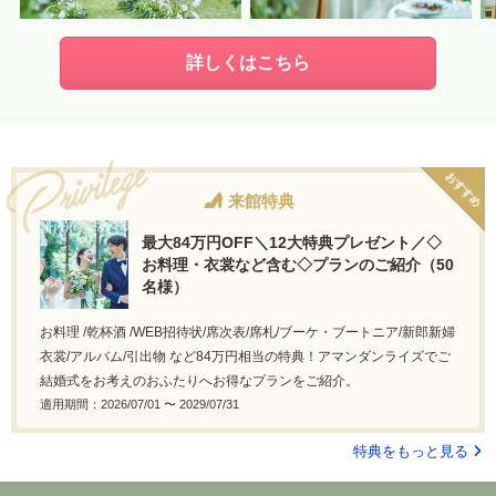
詳しくはこちら
おすすめ
来館特典
最大84万円OFF＼12大特典プレゼント／◇
お料理・衣裳など含む◇プランのご紹介（50
名様）
お料理 /乾杯酒 /WEB招待状/席次表/席札/ブーケ・ブートニア/新郎新婦
衣裳/アルバム/引出物 など84万円相当の特典！アマンダンライズでご
結婚式をお考えのおふたりへお得なプランをご紹介。
適用期間：2026/07/01 〜 2029/07/31
特典をもっと見る