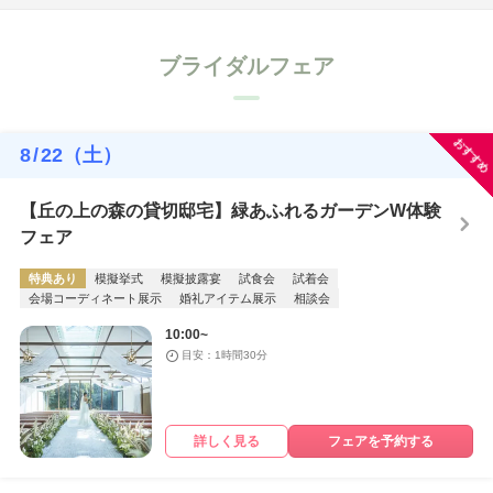
ブライダルフェア
おすすめ
8
/
22
（土）
【丘の上の森の貸切邸宅】緑あふれるガーデンW体験
フェア
特典あり
模擬挙式
模擬披露宴
試食会
試着会
会場コーディネート展示
婚礼アイテム展示
相談会
10:00~
目安：1時間30分
詳しく見る
フェアを予約する