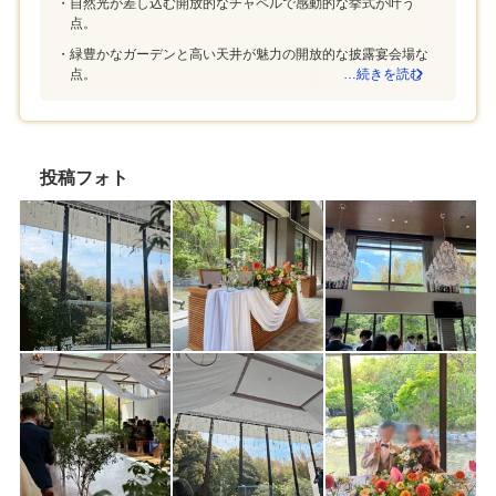
自然光が差し込む開放的なチャペルで感動的な挙式が叶う
のシャトルバス有り近くに別の式場があり間違
点。
えた方もいましたが、それは新郎新婦のミスで
緑豊かなガーデンと高い天井が魅力の開放的な披露宴会場な
す。プランナーさんはもちろん別のスタッフの
点。
…続きを読む
方も自分たちの式の内容を初期から把握してく
れており、対応時に、内容に触れながら話して
くださいました。とても丁寧で本当に支えにな
ってくださりました。プランナーさんが丁寧す
ぎる。大変な時期にもずっとモチベーションを
投稿フォト
上げてくれるような声掛けをしてくださり、自
分たちと同じレベルで式当日まで楽しんで準備
を手伝ってくださりました。本当に感謝してい
ます！いろいろ準備していたつもりでも、ギリ
ギリになって見落としはあると思います。それ
に対応できるようにはやめはやめの行動を心が
けると良いと思います。アマンダンライズでは
アクションごとに余裕を持った期限を設けてく
ださるのでそれにそうだけでかなり早めに準備
が終わりました！