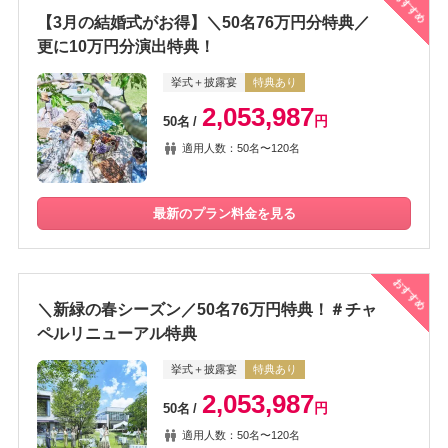
おすすめ
【3月の結婚式がお得】＼50名76万円分特典／
更に10万円分演出特典！
挙式＋披露宴
特典あり
2,053,987
円
50名
適用人数：50名〜120名
最新のプラン料金を見る
おすすめ
＼新緑の春シーズン／50名76万円特典！＃チャ
ペルリニューアル特典
挙式＋披露宴
特典あり
2,053,987
円
50名
適用人数：50名〜120名