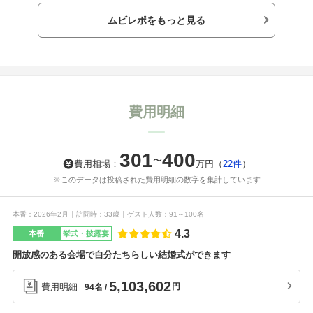
と緊張がほぐれました
ング続出な入場だった
ブとボールと一緒に愛
🥰
けどとても楽しかった
の言葉をくれました🤍
ムビレポをもっと見る
😂🤍
費用明細
301
400
〜
費用相場：
万円
（
22件
）
※このデータは投稿された費用明細の数字を集計しています
本番
2026年2月
訪問時
33歳
ゲスト人数
91～100名
4.3
本番
挙式・披露宴
開放感のある会場で自分たちらしい結婚式ができます
5,103,602
費用明細
円
94名