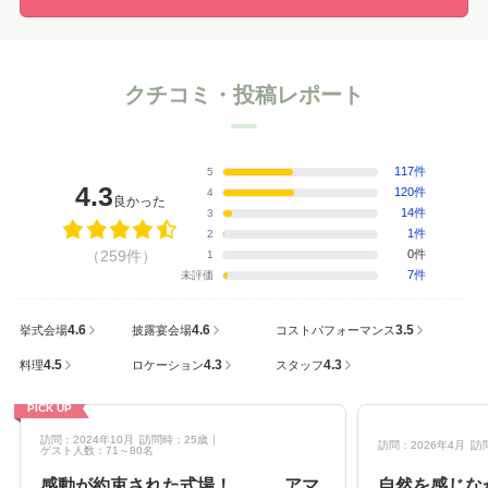
クチコミ・投稿レポート
117件
5
4.3
120件
4
良かった
14件
3
1件
2
（259件）
0件
1
7件
未評価
4.6
4.6
3.5
挙式会場
披露宴会場
コストパフォーマンス
4.5
4.3
4.3
料理
ロケーション
スタッフ
PICK UP
訪問：2024年10月
訪問時：25歳
訪問：2026年4月
訪
ゲスト人数：71～80名
感動が約束された式場！ アマ
自然を感じな