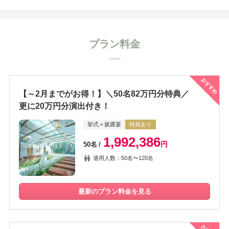
プラン料金
おすすめ
【～2月までがお得！】＼50名82万円分特典／
更に20万円分演出付き！
挙式＋披露宴
特典あり
1,992,386
円
50名
適用人数：50名〜120名
最新のプラン料金を見る