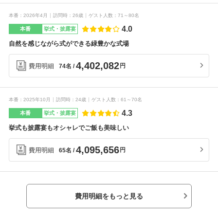
本番
2026年4月
訪問時
26歳
ゲスト人数
71～80名
4.0
本番
挙式・披露宴
自然を感じながら式ができる緑豊かな式場
4,402,082
費用明細
円
74名
本番
2025年10月
訪問時
24歳
ゲスト人数
61～70名
4.3
本番
挙式・披露宴
挙式も披露宴もオシャレでご飯も美味しい
4,095,656
費用明細
円
65名
費用明細をもっと見る