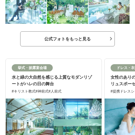
公式フォトをもっと見る
挙式・披露宴会場
ドレス・衣
水と緑の大自然を感じる上質なモダンリゾ
女性のあり
ートがハレの日の舞台
リュスポーゼ
キリスト教式
神前式
人前式
提携ドレスシ