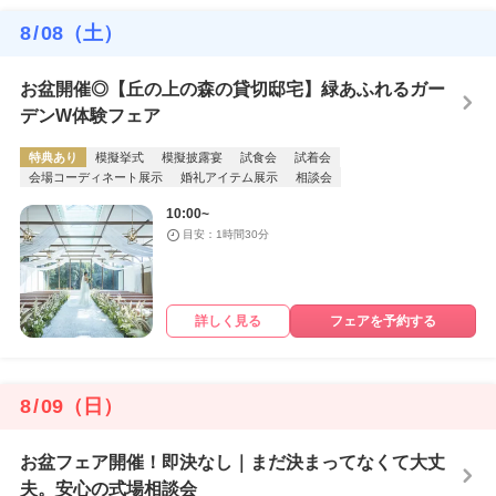
8
/
08
（土）
お盆開催◎【丘の上の森の貸切邸宅】緑あふれるガー
デンW体験フェア
特典あり
模擬挙式
模擬披露宴
試食会
試着会
会場コーディネート展示
婚礼アイテム展示
相談会
10:00~
目安：1時間30分
詳しく見る
フェアを予約する
8
/
09
（日）
お盆フェア開催！即決なし｜まだ決まってなくて大丈
夫。安心の式場相談会