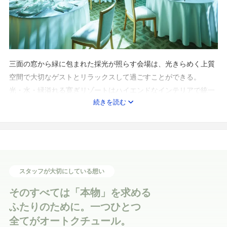
三面の窓から緑に包まれた採光が照らす会場は、光きらめく上質
空間で大切なゲストとリラックスして過ごすことができる。
光・水・緑溢れる寛ぎリゾートはハイエンドなインテリアで統一
続きを読む
され、上質ながらも遊び心たっぷり。
ゆったり時間が流れるリゾートホテルのような非日常感の中、心
の通い合うアットホームなふれあいを心ゆくまで満喫！
スタッフが大切にしている想い
そのすべては「本物」を求める
ふたりのために。一つひとつ
全てがオートクチュール。