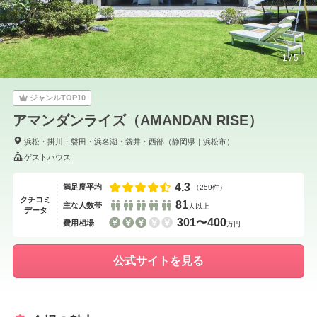
1
/
5
ジャンルTOP10
アマンダンライズ（AMANDAN RISE）
浜松・掛川・磐田・浜名湖・袋井・西部
（
静岡県
｜
浜松市
）
ゲストハウス
4.3
満足度平均
（259件）
クチコミ
81
主な人数帯
人以上
データ
301〜400
費用相場
万円
公式サイトを見る