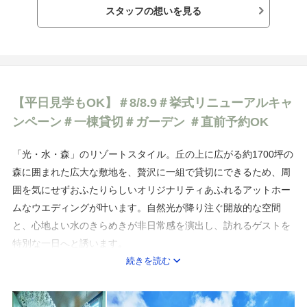
スタッフの想いを見る
表層的な美しさの理解に留まらず、業界の常識を疑い、型を壊し
ながら、ふたりだけの「本物」を常に追求する。
ふたりはもちろん、ゲストの皆様をも幸せへと招く価値のある一
日こそが結婚式であると信じて。
【平日見学もOK】＃8/8.9＃挙式リニューアルキャ
ンペーン＃一棟貸切＃ガーデン ＃直前予約OK
「光・水・森」のリゾートスタイル。丘の上に広がる約1700坪の
森に囲まれた広大な敷地を、贅沢に一組で貸切にできるため、周
囲を気にせずおふたりらしいオリジナリティあふれるアットホー
ムなウエディングが叶います。自然光が降り注ぐ開放的な空間
と、心地よい水のきらめきが非日常感を演出し、訪れるゲストを
特別な一日へと誘います。
館内には2つのラウンジやプライベート感を大切にした個室、開
続きを読む
放的なスカイテラスや緑に囲まれたガーデンテラスなど、多彩で
充実した施設をご用意。新郎新婦専用のスイートルームも一日貸