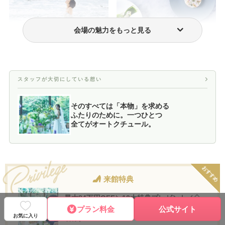
会場の魅力をもっと見る
ウェディングドレス・衣装
おもてなし料理
スタッフが大切にしている想い
そのすべては「本物」を求める
ふたりのために。一つひとつ
全てがオートクチュール。
おすすめ
来館特典
最大84万円OFF＼12大特典プレゼント／◇
お料理・衣裳など含む◇プランのご紹介（50
プラン料金
公式サイト
お気に入り
名様）