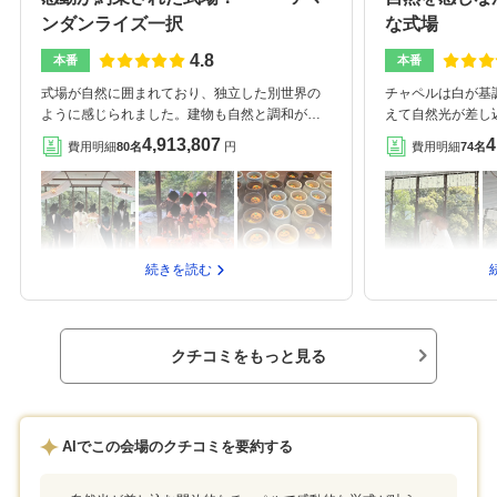
ンダンライズ一択
な式場
4.8
本番
本番
式場が自然に囲まれており、独立した別世界の
チャペルは白が基
ように感じられました。建物も自然と調和がと
えて自然光が差し
れており新郎新婦の引き立て役になってくれて
会場はガラス張り
4,913,807
4
費用明細
80名
円
費用明細
74名
いると感じました。120名入れる中に80名程度
が広がり、また光
招待させていただきましたがすかすかな感じは
た衣装や演出で値
なく程よく人が治っているように感じました。
は試食会が事前に
別の方の60名程度の式でも同じように感じたの
することができた
で、何人でも部屋に対してピッタリなように感
の希望を柔軟に聞
じるかと思います。雰囲気や特徴はナチュラル
となった。駅から
続きを読む
な感じでしたが自分好みに調整してくださった
ンナーさんは自分
ので感謝しています。ハロウィンをテーマにす
提案してくれて非
るために装飾だけでなくウェディングケーキ、
の方々もバイトの
デザートビュッフェも変更対応をしてくださり
てくれて印象が良
クチコミをもっと見る
ました。多少お金はかかりますが自分のイメー
が綺麗ゲストを楽
ジに最大限協力してもらえると思います。様々
とが大事だと思っ
な特典で安くなる部分があるのでその分別の場
でも綺麗そうだっ
所に力を入れることができました。アマンダン
AIでこの会場のクチコミを要約する
グリル絶対やった方がいいです！全部美味しい
ですが特にお肉が最高です！行き 20枚まで浜
松駅からのタクシーチケット帰り 浜松駅まで