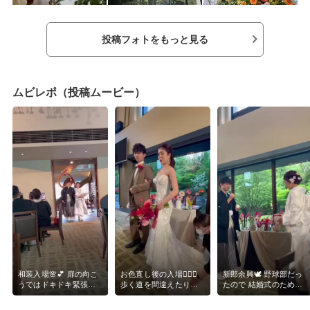
投稿フォトをもっと見る
ムビレポ（投稿ムービー）
和装入場🌸💕 扉の向こ
お色直し後の入場👰🏼‍♀️
新郎余興🕊 野球部だっ
うではドキドキ緊張し
歩く道を間違えたり高
たので 結婚式のために
てたけど みんなの顔が
砂についてもドレスを
旦那さんの友人達が作
見えて嬉しくてちょっ
握り締めてたりハプニ
ってくださった グロー