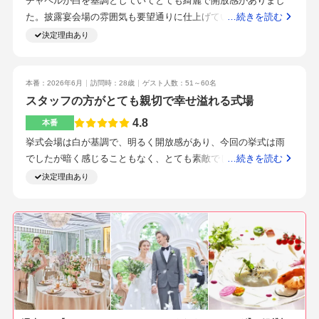
チャペルが白を基調としていてとても綺麗で開放感がありまし
場から駅までの距離料理が非常に美味しかったスイーツが美味
た。披露宴会場の雰囲気も要望通りに仕上げていただきとても
…続きを読む
しかった
満足しています。駅から徒歩5分以内でアクセス最高でした。結
決定理由あり
婚式当日は台風の予報でしたが、駅からすぐ近くのため、ゲス
ト誰1人欠けることなく決行できたことが良かったです。プラン
ナーさんやpjさんの対応が素晴らしくて、理想の結婚式をあげる
本番：2026年6月
訪問時：28歳
ゲスト人数：51～60名
ことができます。式場当日は台風予報のため雨が降ってました
スタッフの方がとても親切で幸せ溢れる式場
が、それを感じさせないほど、素敵な式をあげることができ、
4.8
本番
天気に左右されない点は最高でした。ドレス当てクイズなどの
挙式会場は白が基調で、明るく開放感があり、今回の挙式は雨
クイズ系はすごく盛り上がりました。あと、花嫁に向けてのサ
でしたが暗く感じることもなく、とても素敵でした。披露宴会
…続きを読む
プライズも盛り上がりました。立地です。駅から徒歩5分という
場も可愛らしく、60名で余裕がある感じでした！披露宴会場は
決定理由あり
こと、地元の式場であるという点です。ブライダルフェアの歳
可愛らしい感じで、こちらよ白が基調で、とっても明るくて綺
のプランナーさんや会場の雰囲気が最高だったこと。式場が地
麗でした！60名で余裕がある感じでした！初期見積もりは70名
元にあったこと。
で420～430万円くらいで、最終的に60名で450万ちょっとになり
ました！新婦のこだわりでご飯や飲み物のプランが上がった
り、引き出物を少し良いものにしたりしたことで上がりまし
た。プチギフトを持ち込んだら5000円、持ち込み料がかかりま
した。•挙式料とデザートビュッフェ全額プレゼントしていただ
きました！試食会を経て、自分達が食べたい物やこだわりたい