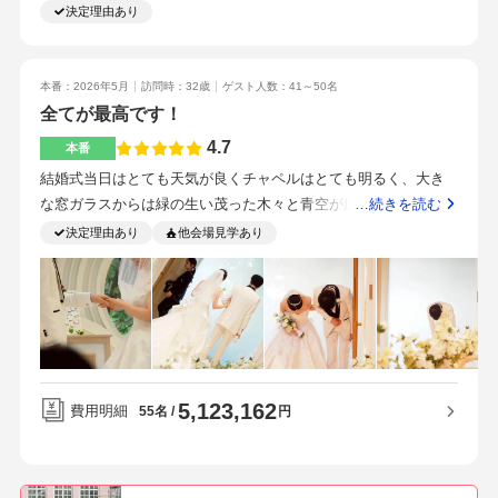
ていただいた人にも楽しむことができる披露宴開場です。駅徒
決定理由あり
る・ブライダルフェアで訪れた際にここだ！と直感したから
歩1分の立地で提携駐車場も徒歩圏内！県内や県外両方とも楽に
来れる立地です！貸切でやる挙式なのでとにかく全員で楽しく
盛り上げてくれます！ほんとにここにしてよかったです！予算
本番：2026年5月
訪問時：32歳
ゲスト人数：41～50名
は当初の見積もりよりも高くなる場合が多いかと思いますがゆ
全てが最高です！
っくり時間をかけて納得のいく予算とプランを担当のプランナ
4.7
本番
ーさんとお話した方がいいと思います！綺麗で感動できる結婚
結婚式当日はとても天気が良くチャペルはとても明るく、大き
式ができるか。県外県内両方とも招待しやすい立地であること
な窓ガラスからは緑の生い茂った木々と青空が広がる最高の空
…続きを読む
が大切でした！式場はほんとに綺麗で文句のつけ所なかったで
間でした。天井が高く広々した空間、ファーストミートは2人だ
決定理由あり
他会場見学あり
す！プランナーさんの接客やプレゼンに惚れました。
けの神聖な空間でとても緊張感のある素敵な空間でした。挙式
は人がたくさん入ったことでまた、雰囲気がガラッと変わって
いて全く違った空間でした。扉が開いた瞬間の景色は今でも目
に焼き付いています。色々な意味で本当にいい景色でした。生
演奏の音楽と、チャペルに鳴り響く音はとても心地よい雰囲気
を作り出してくれて緊張感がありながらもリラックスして臨む
5,123,162
ことができました。広さも感じつつ、ご参加いただいただき方
費用明細
円
55名
たちとも距離が近くいい感じの距離感でできるのですごくよか
ったです。披露宴会場はとても広いというわけではないが、50
人程度であれば通路もある程度確保され、狭すぎず、広すぎず