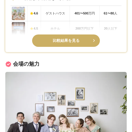
4.6
ゲストハウス
401〜500
万円
61〜80
人
4.5
ホテル
200
万円以下
20
人以下
比較結果を見る
会場の魅力