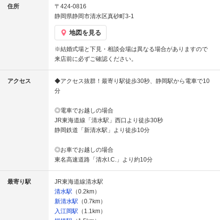
住所
〒424-0816
静岡県静岡市清水区真砂町3-1
地図を見る
※結婚式場と下見・相談会場は異なる場合がありますので
来店前に必ずご確認ください。
アクセス
◆アクセス抜群！最寄り駅徒歩30秒、静岡駅から電車で10
分
◎電車でお越しの場合
JR東海道線「清水駅」西口より徒歩30秒
静岡鉄道「新清水駅」より徒歩10分
◎お車でお越しの場合
東名高速道路「清水I.C.」より約10分
最寄り駅
JR東海道線清水駅
清水駅
（0.2km）
新清水駅
（0.7km）
入江岡駅
（1.1km）