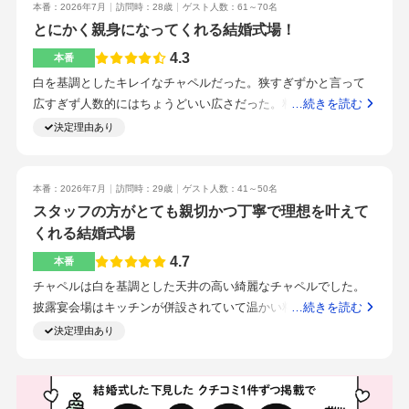
指輪交換、誓いの言葉など、結婚式風にできたのが良かったで
本番：2026年7月
訪問時：28歳
ゲスト人数：61～70名
す。ウエディングプランナーさんが一貫制なのが、心強いで
とにかく親身になってくれる結婚式場！
す。何かを決める時、適度にプランナーさんにお任せするのも
4.3
本番
第三者の意見を取り込めてありかなと思いました。自宅から近
白を基調としたキレイなチャペルだった。狭すぎずかと言って
く、通いやすい場所に絞りました。担当してくださったプラン
広すぎず人数的にはちょうどいい広さだった。料理でかなり変
…続きを読む
ナーさんが良かったので、ウエディングプランナー一貫制が決
わると思いました。あとはドレス、タキシードもどれを選ぶか
決定理由あり
め手になりました。
でかなり金額変わってくるかと思います席次表やギフトなどは
自分達で用意してもいいのかなとは思いました。自家製のバタ
ーとラーメンビュッフェとても美味しかったと来た人みんな言
本番：2026年7月
訪問時：29歳
ゲスト人数：41～50名
ってました。駅からすぐなので迷う心配がないみんな優しくて
スタッフの方がとても親切かつ丁寧で理想を叶えて
気の利く人達ばかりだったスタッフがみんな優しい。来てくれ
くれる結婚式場
た人を楽しませる演出が盛り沢山で来てる人を飽きさせないと
4.7
本番
思った。準備は早めから少しずつやらないと前日までバタバタ
チャペルは白を基調とした天井の高い綺麗なチャペルでした。
することになります。口コミをみて決めました見学会で感動し
披露宴会場はキッチンが併設されていて温かい料理が出て来ま
…続きを読む
たから
す。会場はゴージャスがあり、アットホーム感も掛け合わせた
決定理由あり
雰囲気です。ドレスにはお金をかけました。エンディングムー
ビーに加えて記録映像も追加しました。料理は2人で決めた必要
な部分を残しながら、コースの値段を下げられないか相談しな