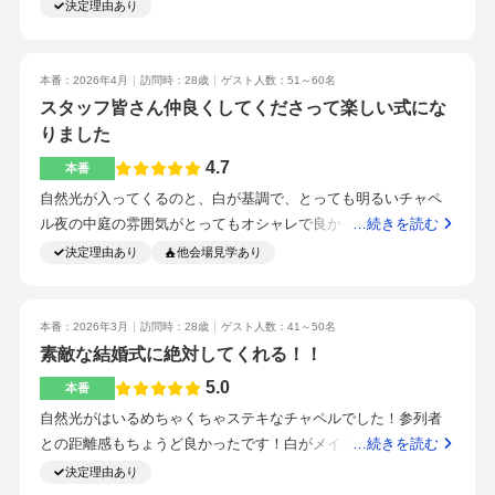
があれば泊まって清水の美味しいお魚を楽しんで帰るのも良い
の光も入り天気にかなり恵まれた。メニュも多くアレンジも提
決定理由あり
も美味しかったです。コストを抑えるために、かなりランクダ
かと思います。まず一番に上がることは、参加してくれた皆が
案もしてくれた。ケーキも難しいのをお願いしたが相談してく
ウンした料理ばかりになりましたが味のクオリティが下がるわ
口を揃えて言っていた料理の美味しさ。自分が参加してきた会
れて見事に叶えてくれた駅からかなり近く遠方の人には助かっ
けではないので、とても美味しい料理で良かったです。デザー
場や、試食会なども含めて、ダントツで料理の美味しさがあり
た。外もとても綺麗になっていて草もちゃんと手入れされてい
本番：2026年4月
訪問時：28歳
ゲスト人数：51～60名
トビュッフェもゲストに大好評でした。清水駅から徒歩1分で
ます。もちろんランクを落とさないことは一つの条件ですが値
た一人一人研修をしているのか接客も良かった？バイトさんに
スタッフ皆さん仲良くしてくださって楽しい式にな
す。周りは色々建物に囲まれていますが、式場の中からは見え
段以上の価値があります。チャペルは天気が良ければ本当に最
も教育が届いてると感じた一貫性のプランナーとなると相談も
りました
ないので、素敵な式の邪魔になりません。車で来るゲストは近
高、中庭やチャペルからは緑が綺麗な木々と青空が望めるので
しやすくズレがないと感じた。リモートワークもでき自分たち
隣のパーキングを案内しました。駐車サービス券が渡されま
4.7
本番
本当に素敵な場所です。そして、最後に、スタッフの皆さん。
の予定も組みやすかった忙しくてなかなか時間が作れない人に
す。プランナー一貫性と、打ち合わせ回数に制限がないことが
自然光が入ってくるのと、白が基調で、とっても明るいチャペ
もちろんプランナーさんは1人ですが、当日はたくさんの会場ス
おすすめです。一貫性のプランナーなので相談もしやすく連絡
とてもいいです。何度も打ち合わせして、細かく練ることがで
ル夜の中庭の雰囲気がとってもオシャレで良かったカメラマン
…続きを読む
タッフの人が総出で一緒に最高の雰囲気を作り上げてくれる
も取りやすいです最高な式にしてくれると感じさせてくれる式
き、理想の結婚式に向けて準備が進んでいくのがワクワクしま
はおすすめの方にお願いして、値段は上がったけど良かったで
決定理由あり
他会場見学あり
し、とにかく明るくていい人達ばかりです。自分たちだけでは
場がいい他の人の結婚式の動画を見て感動してしまい自分も味
した。持ち物リストをもらいましたが、細かく書かれていなか
す指輪購入店舗の特典が使えた出来るものはなるべく自作して
結婚式は作れないので、スタッフのみなさんの力や協力は大
わいたいと思ったから
ったので、メニュー表の存在に気づかなくて2週間前に慌てて作
持込にしたアレルギー対応はもちろんで、苦手な食材まで対応
切、そう言った意味でも本当に皆が自分のことのように向き合
りました。また、bgmの打ち合わせが初めの方でありましたが、
して頂いて友達に喜ばれた駅から直ぐでアクセスが良いスタッ
本番：2026年3月
訪問時：28歳
ゲスト人数：41～50名
ってくれる会場は他にはないかもしれません、というくらい素
その後cdを作る必要があります。旦那と式場が用意してくれる
フみなさん仲良さそうで、その輪に入れた感じがして楽しかっ
素敵な結婚式に絶対してくれる！！
敵な人達でした。理想の式を叶えるために、自分たちらしい雰
ものだと勘違いしていたため、2週間前に必要なことを知りまし
たですプランナーの方が最初から最後まで同じ方といった点に
囲気を明確にすることを大切にしました。形式にとらわれすぎ
5.0
本番
た。当日のファーストミートでは、肩を叩いてくださいとしか
惹かれてこの式場にきめました。何でも相談しやすくてとても
ず、来てくださる方に楽しんでもらえる時間になるよう、演出
説明がされなかったため、何も考えず左肩を叩きましが、旦那
自然光がはいるめちゃくちゃステキなチャペルでした！参列者
助かりました。お料理の試食会は行って良かったです銀テープ
や進行は比較的シンプルに整えました。また、当日はゲストと
は、バラの花束を抱えていたので、右肩を叩かれたらカメラマ
との距離感もちょうど良かったです！白がメインの会場でした
…続きを読む
の演出も盛り上がって良かったですチャペルの雰囲気アクセス
できるだけ近い距離で過ごせるよう、歓談の時間を多めに設け
ンがいる右側から、振り向くように説明があったようです。せ
がじぶんの好きなイメーシで結婚式をつくることができる！
決定理由あり
の良さ担当プランナーが1人というところ
たのも工夫した点です。元々他の会場より長めに式の時間が設
っかく素敵な瞬間だったのに、左肩を叩かれた旦那は悩み左側
色々な相談にも乗っていただいてゲストからもとても好評でし