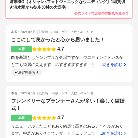
物を詰め込みました！お肉がとっても好評でした！私達のご飯
週末BIG【オシャレ×フォトジェニックなウエディング】1組貸切
★清水駅から徒歩30秒の大邸宅
も式終了後にゆっくり食べさせていただけて嬉しかったです！
公式サイトで会場の雰囲気を見る
清水駅から徒歩1分以内で着きます。遠方から来るゲストがいる
ため、駅からとっても近く、交通の便の良さからこちらを選び
ました。挙式が始まる前に緊張とドレスの締め付けから気持ち
本番：2026年5月
訪問時：31歳
ゲスト人数：41～50名
悪くなってしまいましたが、いつでもどこでも丁寧に対応して
ここにして良かったと心から思いました！
くださり、本当にありがたかったです！担当のウェディングプ
4.7
本番
ランナ一さんが最初から最後までずっと一緒で何度も打ち合わ
白を基調としたシンプルな会場ですが、ウエディングドレスが
せをしてくださって良かったです。プランナーさん、スタッフ
とても綺麗に見えます。広すぎず狭すぎず、ゲストとの距離感
…続きを読む
さんが皆さん、とっても雰囲気良く、そして自分達のためにと
がちょうど良いのでアットホームな雰囲気で出来ます！清水駅
一生懸命対応してくださるところが本当に素敵でした！！！飾
決定理由あり
西口から徒歩1分なので初めてのゲストも迷わず来れます。スタ
りつけや準備など、早めから始めると良いです！私たちは5ヶ月
ッフさんが皆さん親切で寄り添ってくれます。プランナーさん
かけて準備しました！スタッフさんの対応の良さと自分達がや
がとにかく面白くて楽しい方で打ち合わせも毎回楽しみでし
りたいことを詰め込めることと犬が全ての会場に入れることで
本番：2026年5月
訪問時：26歳
ゲスト人数：41～50名
た！結婚式当日も顔を見るだけで安心できるほど仲良くなれて
フレンドリーなプランナーさんが多い！楽しく結婚
す！人数と見積もりの値段が自分達の希望に合っているかどう
ここにしてよかったと思いました！・スタッフさんがずっと傍
か
式！
で寄り添ってくれて、たくさん褒めてくれます！・お料理がと
4.7
本番
にかく美味しいです。・絶対に譲れない！というところは妥協
リニューアルしたこともあり綺麗で高さのあるチャペルがあり
せずに他のところを工夫して費用を抑える・お料理が美味し
ます。中庭がありそこでデザートビュッフェなどオシャレに来
…続きを読む
い！・ゲストと近い距離でアットホームな雰囲気で式を行え