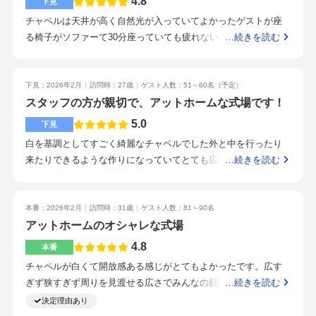
4.8
下見
ここで挙げて間違いはない。迷っているなら、ここに決めても
してでもビュッフェをやると、みんな楽しんでくれるので、や
チャペルは天井が高く自然光が入っていてよかったゲストが座
いいと思う。担当スタッフが特に良かった。明るいアットホー
って良かったと思いました。また、ドレスとタキシードはお互
る椅子がソファーて30分座っていても疲れないと思った大きす
…続きを読む
ムな雰囲気で、自分たちも楽しくやったほうがいいと思う。ガ
い内緒にしていて、ファーストミートは余計に楽しみでドキド
ぎず小さすぎずゲストともいい距離感でよかったガーデンと直
ーデン挙式。担当スタッフの第一印象が良く、決め手に大きな
キだったので、やるべきだと思います。自由さ自由さプランナ
結しているため会場から緑が見えて自然溢れる会場予算前後で
影響があった。
ーさんのフレンドリーさ
見積もりが出てきて安心したフルコースだけでなく様々なビュ
下見：2026年2月
訪問時：27歳
ゲスト人数：51～60名
（予定）
ッフェがあり、甘いものからしょっぱいものまで数多くあった
スタッフの方が親切で、アットホームな式場です！
駅近で分かりやすい静岡駅からシャトルバスも出ているため遠
5.0
下見
方から来て新幹線をつかっているゲストも来やすいスタッフみ
白を基調としてすごく綺麗なチャペルでした外と中を行ったり
んなおもてなしの精神がすごく楽しめたスタッフが一貫性でお
来たりできるような作りになっていてとても広くて綺麗ですと
…続きを読む
もてなしの精神があってとてもよかったやりたいことが多いカ
ても美味しくておかわりしたくなります！駅が目の前にあるの
ップルにおすすめ友人がプランナーをしていて紹介されたため
でとても近いとても歓迎してくれているとわかるあたたかい接
客です！説明もとても丁寧でわたしたちのこともよく分かって
本番：2026年2月
訪問時：31歳
ゲスト人数：81～90名
くれます。プランナーさんからお料理を作ってくれる方々まで
アットホームのオシャレな式場
みなさんあたたかい方々です。1日2組限定で、絶対にほかの参
4.8
本番
列者の方と会ったりしない式場のプランナーさんに重きを置く
チャペルが白くて開放感ある感じがとてもよかったです。広す
方におすすめです駐車場がないので、近くのコインパーキング
ぎず狭すぎず周りを見渡せる広さでみんなの顔が見れました。
…続きを読む
に停めました。コインパーキングがいっぱいの時は電話すれば
スクリーンも沢山あって見やすくて明るい壁紙なのでお花もド
決定理由あり
代案をくれます。県内でどこかいい所がないか見ていた時にフ
レスも映える。お花とお色直しの演出をこだわりました料理、