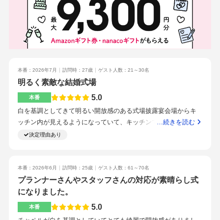
がら決めました。メニュー表やバブル演出など特典が受けられ
たので節約が出来ました。クオリティが高く、温かい状態で出
て来て嬉しかったです。メインの肉料理やエビを使った揚げ物
がとても美味しかったです。デザートとも綺麗で美味しかった
です。清水駅から徒歩で5分以内で着きます。提携駐車場や駅周
辺の駐車場もあります。皆さん温かい雰囲気で、スタッフ間の
信頼関係が厚くこまめに連携がとれていると感じました。説明
本番：2026年7月
訪問時：27歳
ゲスト人数：21～30名
も丁寧で安心しました。スタッフの方がとても温かく、親切で
明るく素敵な結婚式場
丁寧に対応してくれたのが嬉しかったです。スタッフ全員で成
5.0
本番
功させようとしてくれてるため、やりたいことも相談したら協
白を基調としてきて明るい開放感のある式場披露宴会場からキ
力的にやってくれました。疑問点や不安な点は抱え込まずにす
ッチン内が見えるようになっていて、キッチンでのフランベの
…続きを読む
ぐに相談すれば良いと思います。お色直し入場での声掛けはス
演出があり良かった。料理ドリンク前撮りオマール海老、ミモ
決定理由あり
タッフが協力してくれて、相談して良かったと思いました。バ
ザフロランタン清水駅から徒歩2分ほど明るく機転の効く方が多
ブルの演出は写真映えしてやって良かったと思いました。プラ
い式当日はプランナーさんがつきっきりで説明や案内をしてく
ンナーの人柄やゲストとの時間がしっかり取れる進行内容であ
ださり助かりましたプランナーさんは物腰が柔らかく話しやす
本番：2026年6月
訪問時：25歳
ゲスト人数：61～70名
ること。チャペルが綺麗であること。交通アクセスが良いとこ
い雰囲気がある料理が本格的で美味しいスイーツビュッフェが
プランナーさんやスタッフさんの対応が素晴らし式
ろ。プランナーさんを含め、スタッフの心遣いに感動したの
できるビュッフェの種類を決められるスイーツが美味しい準備
になりました。
と、式場の綺麗さが一番の決めてです。細かな要望にも丁寧に
するものは挙式日まで余裕を持って準備し始めることやりたい
対応してくれて、理想の結婚式に近づけられるようにアドバイ
5.0
本番
ことを金額で妥協しないこと料理のおいしさ、レパートリー式
スもしてくれて助かりました。