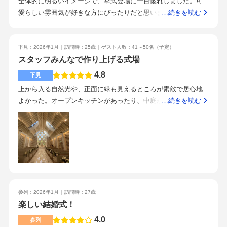
全体的に明るいイメージで、挙式会場に一目惚れしました。可
リラックスしてなんでも相談することができました。料理が最
愛らしい雰囲気が好きな方にぴったりだと思います。白を基調
…続きを読む
高です。値段はそれなりにすると思いますが料理が美味しいの
としていてとても素敵です。色合いが可愛いです。お庭もあり
でゲストの方に喜んでもらいたい方は良いと思いました！知人
ます。少人数結婚式を予定していますが、広すぎず狭すぎずち
の紹介で見に行きました。
ょうど良い広さだと思いました。キッチンが見えてシェフがお
下見：2026年1月
訪問時：25歳
ゲスト人数：41～50名
（予定）
料理しているところを見ることができます。全体的に少し高い
スタッフみんなで作り上げる式場
気もしましたが、貸切なことを含め妥当な金額なのかなと思い
4.8
下見
ました。参列したこともありますが、とてもおいしかったで
上から入る自然光や、正面に緑も見えるところが素敵で居心地
す。清水駅から近いです。徒歩1〜2分のところに提携のパーキ
よかった。オープンキッチンがあったり、中庭があったり、来
…続きを読む
ングもあります。スタッフさんは皆さんとても優しいです。夫
た人もわくわくしてくれそう。安く見せようとせず、こちらの
婦の私たちだけではなく、0歳の子どもにも声をかけてくれて嬉
要望に合わせて最大、最小金額を提示してくれたので安心感が
しかったです。笑顔が素敵な方ばかりでした。0歳の子どもがい
ある。温かい料理を提供でき、作ってる方の顔が見える安心感
るためベビーカーで見学させていただきましたが、館内は完全
があった。どれもとてもおいしかった。駅直結で遠方からも呼
バリアフリーでエレベーターもあり良かったです。車椅子の方
びやすい。好みに合わせて初対面からたくさんのサプライズを
にも安心だと思いました。打ち合わせ中にベビーベッドを用意
してくれて、この人たちにお願いしたいと思えた。スタッフの
してくださったり、授乳ができるよう案内してくださったりし
方々のおもてなし力が素晴らしかった。チームワークがよく当
たため小さなお子様がいる方も安心です。下見のときの金額か
参列：2026年1月
訪問時：27歳
日の演出を任せたいと思える。アットホームな雰囲気が好き、
ら値段が大幅に上がるのが心配だったため、出来るだけ高い金
楽しい結婚式！
貸切して自分たち好みにしたい、当日ゆっくり開催したい方に
額で提示していただきそこから引いていきたいと伝えました。
おすすめネットで見て、雰囲気が良さそうだったため。
4.0
参列
プランナーさんが一貫性であることが良いと思いました。挙式