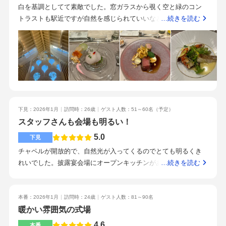
会場が好みだったため。参列した時に明るい雰囲気が素敵だっ
白を基調としてて素敵でした。窓ガラスから覗く空と緑のコン
たため。
トラストも駅近ですが自然を感じられていいなと思いました！
…続きを読む
会場も広く感じたように思います！披露宴会場はとにかく、新
郎新婦のやりたいことを叶えられる会場なんだろうなというの
が、参列して感じられました！！キッチンが見える、新郎のサ
プライズキッチン？も素敵でした！ケーキがとにかく美味しか
ったです！参列した友達とも美味しいねと話し合ったくらいで
す！料理が美味しいのはいいポイントだなと思います！駅近な
ので行きやすいと思います！場所も分かりやすかったです！プ
下見：2026年1月
訪問時：26歳
ゲスト人数：51～60名
（予定）
ランナーさんを新郎新婦がとても信頼してるんだろうなという
スタッフさんも会場も明るい！
のがよく分かりました！全員で作る結婚式って感じがして素敵
でした！待合室も広く、チャペルまで行く途中にも、一箇所だ
5.0
下見
けじゃなく、新郎新婦の写真など至るところに散りばめられて
チャペルが開放的で、自然光が入ってくるのでとても明るくき
飾られてるのがいいなと思いました！式場全体を新郎新婦のカ
れいでした。披露宴会場にオープンキッチンがあり、お料理を
…続きを読む
ラーに染められるのが素敵でした！
食べるだけでなく、作っているところも観れるので楽しめるポ
イントだと感じました、見積もりに対して、必要なもの省ける
のが選択できるので金額の検討がつけやすく感じました。うな
本番：2026年1月
訪問時：24歳
ゲスト人数：81～90名
ぎのお茶漬けがとてもおいしかったです。駅から徒歩1分ほどな
暖かい雰囲気の式場
ので、遠くから来られる方も安心だと思います。とても話しや
4.6
本番