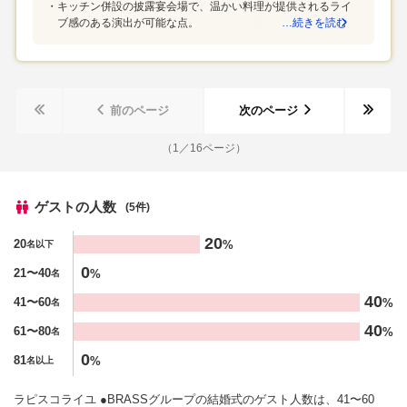
が皆さん優しいのでとても良い雰囲気で結婚式を行うことがで
キッチン併設の披露宴会場で、温かい料理が提供されるライ
す。ペーパーアイテムはこだわって作るのがとても楽しいの
ブ感のある演出が可能な点。
…続きを読む
きるのでお勧めです余裕を持って準備をすることが大切だと思
で、持ち込みも良いと思いました。仕事しながらの準備は正直
います値段と雰囲気自分が気にいる雰囲気か大事にしました
とても大変なので、1年ほど前から計画を立てるのが無理なく行
えて良かったです。アクセスの良さを第1に探しましたスタッフ
さんの雰囲気の良さや式場の雰囲気も大事にしていました。ア
前のページ
次のページ
クセスが良かったこと、スタッフさんの温かい雰囲気で決めま
した。
（
1
／
16
ページ）
ゲストの人数
(5件)
人数
20
20
%
名以下
%
0
21〜40
%
名
40
41〜60
%
名
40
61〜80
%
名
0
81
%
名以上
ラピスコライユ ●BRASSグループの結婚式のゲスト人数は、41〜60