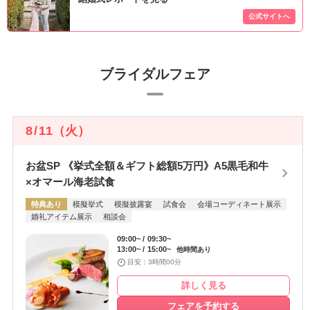
ブライダルフェア
8
/
11
（火）
お盆SP 《挙式全額＆ギフト総額5万円》A5黒毛和牛
×オマール海老試食
特典あり
模擬挙式
模擬披露宴
試食会
会場コーディネート展示
婚礼アイテム展示
相談会
09:00~
09:30~
13:00~
15:00~
他時間あり
目安：3時間00分
詳しく見る
フェアを予約する