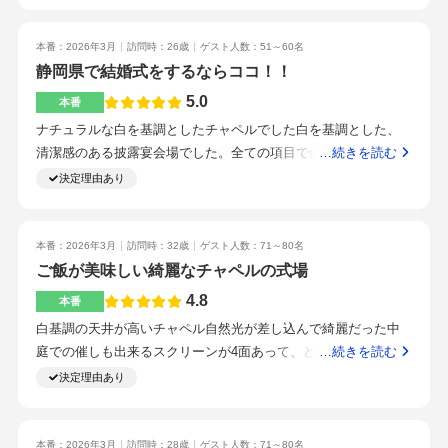
けられているのでとてもありがたいです。準備ではやりたいこ
から振り向きました。もっと細かな説明があったら、素敵な瞬
た！清水駅から徒歩ですぐなので雨の日でも濡れることなく行
とを詰め込みすぎず、本当に大切にしたいポイントを二人で話
間がムービーに残ったんだろうなと少し残念でした。私は、チ
くことができるのでとても良かったです！！皆さんとても親切
本番：2026年3月
訪問時：26歳
ゲスト人数：51～60名
し合って絞ったことが結果的に良かったと感じています。おか
ャペルがほかの式場にはない雰囲気だったので、とても良いと
で暖かくて本当に素敵な結婚式にして頂きました！！とても良
静岡県で結婚式をするならココ！！
げで当日も余裕をもって、ゲストとの時間を楽しむことができ
思いました。前もって、何が必要なのかを明確に知る必要があ
い方ばかりです！一貫性のプランナーさんが最初から最後まで
5.0
本番
ました。ゲームなんかをやる人もいるかと思いますが、あっと
ります。私は着たいドレスがあるか、ドレスショップを確認し
色々な相談に乗ってくれていい結婚式にしようとがんばってく
いう間に過ぎてしまった時間、むしろもっとみんなと話したか
ナチュラルな白を基調としたチャペルでした白を基調とした、
ました。とても素敵な雰囲気だったので、即決めました。
れました！！全部にこだわりすぎると大変になってしまうので
ったとも思っていたので、そういったことはしなくて良かった
清潔感のある披露宴会場でした。全ての項目で値上がりが見ら
…続きを読む
ここだけは譲れない所をきめてそこにちからを注ぐのがいいか
なと思いました。会場の雰囲気、チャペル、披露宴会場あとは
れたペーパーアイテムの持ち込み季節によって料理が変わるよ
決定理由あり
なと思いました！一貫性のプランナーさんのところがよかった
会場スタッフの雰囲気や一体感があること会場の雰囲気はとっ
うだが、とても美味しい清水駅から徒歩五分で、立地もいいと
のでそれで探した！会場の雰囲気とプランナーの熱にやられま
てもよかったし、貸切会場なので自分たちだけの空間にできる
ても親切熱心信頼できるスタッフさんとしっかり関係を築いて
した！
こと、最後は特典にエスパルス関連があったので決めた
作り上げていきたい人にお薦め自作したアイテムがあると頑張
本番：2026年3月
訪問時：32歳
ゲスト人数：71～80名
った甲斐があったと思える清潔感にあふれた式場でした。以前
ご飯が美味しい綺麗なチャペルの式場
自分が行った式場で料理のペースやスタッフの対応があまり良
4.8
本番
くない時があり、その点を解決、不安にならない式場という選
白基調の天井が高いチャペル自然光が差し込んで綺麗だった中
び方をしました。下見をしてとても良いと思えたからスタッフ
庭での催しも出来るスクリーンが4面あって、どこからでもムー
…続きを読む
さんの対応がとても良いと思えたので良かった。
ビーが見やすい。ライブキッチンなので、出来立ての料理が頂
決定理由あり
ける。扉の数はそこまで多くないから、登場演出には限りがあ
るかもしれない。ただ、中庭への窓がフルオープンになるの
で、開放感はすごい。人それぞれだと思う動画作成料理も想定
本番：2026年3月
訪問時：28歳
ゲスト人数：71～80名