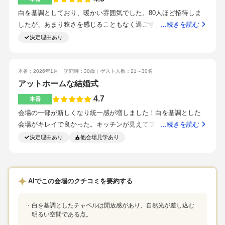
すく、プランを作っていくのが楽しみになりました。一つ一つ
白を基調としており、暖かい雰囲気でした。80人ほど招待しま
丁寧に説明していただけたので、安心しました。担当の方が最
したが、あまり狭さを感じることもなく過ごすことができまし
…続きを読む
後まで付き添って頂けるので安心して任せられると思いまし
た。オープンキッチンなので料理を作る様子を見ることができ
決定理由あり
た。貸切になるので時間に縛られることなく式を進められるこ
楽しかったです。お酒を飲むゲストが多かったので、アルコー
とがいいと思います。演出関係の細かな内容はできるできない
ルメニューにお金をかけました。自然がたくさんの披露宴会場
は確認しておくといいと思います。友人がこちらで挙式をあげ
にしたかったので、お花に値段が予想以上にかかった印象で
本番：2026年1月
訪問時：30歳
ゲスト人数：21～30名
たので気になっていました。駅から近いところも良いと思いま
す。料理の値段を下げ、ビュッフェをつけたかったのでメニュ
アットホームな結婚式
す。
ーの数も減らしました。ブライダルフェアの特典でペーパーア
4.7
本番
イテム3万円分プレゼントの特典がありました。3万円を超えて
会場の一部が新しくなり統一感が増しました！白を基調とした
しまうので、席札・エスコートカード・メニュー表を持ち込み
会場がキレイで良かった。キッチンが見えてフランベをできる
…続きを読む
節約しました。どの料理も美味しく、大満足でした。ラーメン
のはとてもいいパフォーマンスになりました。記録撮影を入れ
決定理由あり
他会場見学あり
ビュッフェを行ったのですが、味もこだわって頂きゲストの方
たため金額が上がってしまいましたが、思い出が残ると思えば
も美味しかったと好評でした。清水駅から真っ直ぐ歩くだけで
やってよかったと思います割引を最初の特典で入っていたの
着くので大変便利でした。近くにパーキングもあり、数台駐車
で、そちらを利用して割り引いたものもありますどれも美味し
場もあったので困ることもなかったです。パーキングと提携し
AIでこの会場のクチコミを要約する
くて見た目の綺麗に仕上げておりとても料理がおいしかったと
ており、サービス券を頂くことができました。どのスタッフさ
友人の中では好評でした清水駅から徒歩1分程度で近く立地はい
んも明るくとても良い雰囲気でした。様々な提案をしてくださ
いです皆さんとても優しくて雰囲気がいいです。プランナーさ
白を基調としたチャペルは開放感があり、自然光が差し込む
るので困った時にもとても助かりました。披露宴のお色直しで
明るい空間である点。
んも相談しやすく打ち合わせも楽しみでした！スタッフの方々
登場する際に行ったハンディメタル吹雪がとても楽しかったで