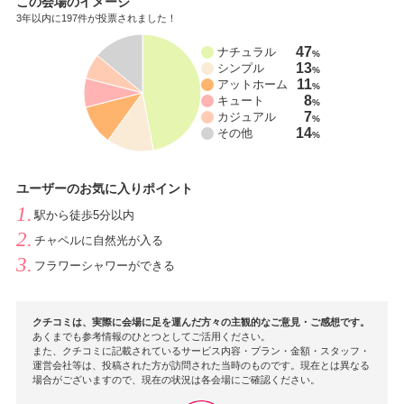
この会場のイメージ
3年以内に197件が投票されました！
47
ナチュラル
%
13
シンプル
%
11
アットホーム
%
8
キュート
%
7
カジュアル
%
14
その他
%
ユーザーのお気に入りポイント
駅から徒歩5分以内
チャペルに自然光が入る
フラワーシャワーができる
クチコミは、実際に会場に足を運んだ方々の主観的なご意見・ご感想です。
あくまでも参考情報のひとつとしてご活用ください。
また、クチコミに記載されているサービス内容・プラン・金額・スタッフ・
運営会社等は、投稿された方が訪問された当時のものです。現在とは異なる
場合がございますので、現在の状況は各会場にご確認ください。