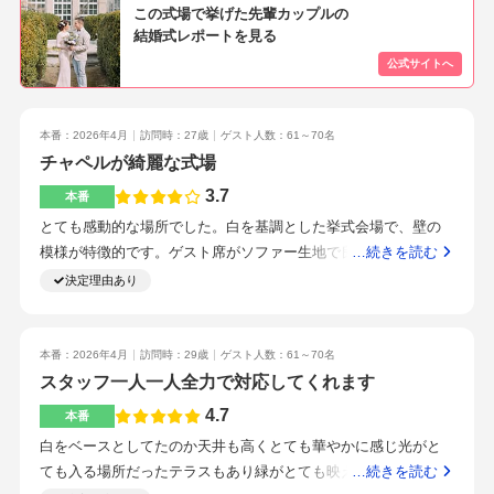
ちょうどいいくらいの大きさでアットホーム感もあるような雰
この式場で挙げた先輩カップルの
結婚式レポートを見る
囲気になる。色は色を基調とした明るい雰囲気ではあるが、テ
ーブルクロスや花一つでどんな雰囲気にも変えられる。大きな
ガラス張りの窓があり、中庭からの入場もできる。中庭入場は
シルエットからの幕が開いて入場になるのでとってもかっこい
本番：2026年4月
訪問時：27歳
ゲスト人数：61～70名
い演出になります。本当に良かった。キッチンもガラス張りに
チャペルが綺麗な式場
なっており中が見えるようにすることもでき、厨房から、フラ
ンベの演出なんかもできるのでおすすめです。高砂も広々して
3.7
本番
いるので過ごしやすく目線の高さはみんなと同じなのでそれも
とても感動的な場所でした。白を基調とした挙式会場で、壁の
良い。式場は静岡県静岡市清水区にあるjr東海道線の清水駅から
模様が特徴的です。ゲスト席がソファー生地で良かった点で
…続きを読む
徒歩1分のところにあり、雨の日でもほとんど濡れずに、暑い日
す。広くて、66名入っても席の間を隣に並んで歩いて行けま
決定理由あり
も汗をかく前にたどり着ける距離にあるロケーション最高の場
す。入場は、ガーデンから出来ます。デザートビュッフェや、
所にあります。駅前にはありますが、式場だけ古い清水の街並
ケーキ入刀もガーデンで行いました。ドレスにはこだわりがあ
みとはかけ離れたような異空間にいる洋式の世界観で緑に囲ま
ったので、金額はあがりました。高砂もテーブルから、ソファ
本番：2026年4月
訪問時：29歳
ゲスト人数：61～70名
れたとても良い空間です。二次会についても駅前なのでいくら
に変更し約10万程あがりました。演出は、コストの面で3つ程減
スタッフ一人一人全力で対応してくれます
でもやれる場所はあり、移動などにも困らないでしょう。ま
らしましたが、最初の見積もりには入っていないので、結果的
4.7
本番
た、遠方から来られる方が多い人でも新幹線の駅である静岡駅
には10万程金額があがりました。ブーケは、式場の生花は頼ま
からも電車で10分と、アクセスは全く問題なく時間もそれほど
白をベースとしてたのか天井も高くとても華やかに感じ光がと
ず、持ち込みのアーティフィシャルフラワーにして、コストを
気にしなくても良いと思われます。遠くから来られる方は余裕
ても入る場所だったテラスもあり緑がとても映えていた。太陽
…続きを読む
抑えました。ベールや、グローブ、靴も持ち込みました。とて