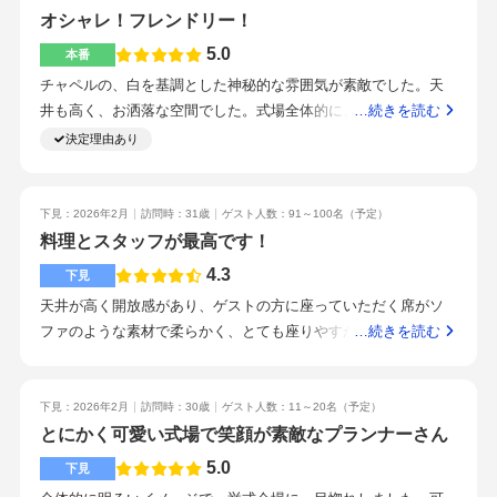
承認などペットにやれることの幅はかなり広いと思います。ペ
たがそれに見合う式にしてくれると思わせてくれた。シェフが
オシャレ！フレンドリー！
ット可の場所を探していて、ここにあたりました。す
自ら話してくれる。こういう食材を使いたいと話したらいろん
5.0
本番
な提案をしてくれた。他の式場はプランナーとオーナー以外と
チャペルの、白を基調とした神秘的な雰囲気が素敵でした。天
話さなかったのでびっくりした。オープンキッチンを売りにし
井も高く、お洒落な空間でした。式場全体的に、ナチュラルウ
…続きを読む
ているのは知っていたが、見学客のためにフランベの演出を見
ッドな雰囲気がとても素敵でした。静岡では珍しく雪が降り、
決定理由あり
せてくれて驚いた。とにかく「料理が美味しい」式場。清水駅
木々に積もったことも相まってとても映えていました。装花は
直結と言っていい近さ。東海道新幹線の静岡駅から乗り換えが
思っていたよりもコストがかかりました。ペーパーアイテムや
必要なのが少し残念。遠方（名古屋大阪）からくるゲストを考
小物は自作持ち込みや、サービスしていただきました。コース
下見：2026年2月
訪問時：31歳
ゲスト人数：91～100名
（予定）
えると午後挙式が無難かも。とにかくスタッフの対応力が他の
料理とは別に、寿司ビュッフェを行いました。参列者から、大
料理とスタッフが最高です！
式場と比べダントツでよかった。丁寧だし、担当プランナー以
変評判が良くたくさんメッセージが届きました。駅近なので、
4.3
外も挨拶してくれる。記念にもらったブーケも一番可愛かっ
下見
参列者も思う存分お酒を楽しめていたと思います。周りにホテ
た。とにかくプランナーが全力でいい式にします、と言ってく
天井が高く開放感があり、ゲストの方に座っていただく席がソ
ルもあるので、遠方からでも安心です。プランナー一貫性とい
れて一緒にやってほしくなる。信頼してお任せできる。試食し
ファのような素材で柔らかく、とても座りやすかったです。明
…続きを読む
うことで、最後まで安心して任せられました。専属でついてく
たお料理もダントツで美味しかった。1日2組限定なので、午前
るく綺麗な会場で彼女もとても気に入ってました。試食させて
れるので僕たちのやりたいこと、雰囲気を完璧に把握してくれ
午後それぞれの入り時間、受付開始時間、挙式、披露宴時間。
いただいたお料理がとても美味しく、出席していただく方が喜
ているので打合せもスムーズでした。雰囲気も素敵です。プラ
自分たちが呼びたいゲストにとってそれが良いかどうか。見学
んでくれると感じました。駅から見えるくらい近くアクセスが
下見：2026年2月
訪問時：30歳
ゲスト人数：11～20名
（予定）
ンナー一貫性！遅くても半年前から打合せしたほうが、時間に
予約をしたあとに一番に連絡をくれて、どのような点に注意し
良いので、遠方から来るゲストが多くなる予定なので魅力的だ
とにかく可愛い式場で笑顔が素敵なプランナーさん
余裕があっていいと思います。プランナーさんとのフィーリン
て見学すればよいか話してくれた。親戚が系列店で挙式してお
と思いました。沢山のスタッフさんとご挨拶をして名刺をいた
5.0
グ。絶対素敵な式にしますと宣言してくれたこと
下見
り、「とにかくスタッフがいい」とオススメされていた。
だきましたが、どのスタッフの皆さんの対応も丁寧で温かく、