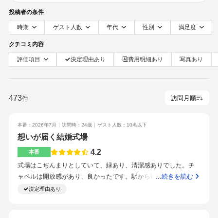
投稿者の条件
時期
ゲスト人数
年代
性別
満足度
クチコミ内容
評価項目
決定理由あり
費用明細あり
写真あり
473
件
本番：2026年7月
訪問時：24歳
ゲスト人数：10名以下
想いが届く結婚式場
4.2
本番
式場はこぢんまりとしていて、緑あり、清潔感ありでした。チ
ャペルは開放感があり、良かったです。駅から徒歩1分ほどなの
…続きを読む
で立地が良いです。スタッフの皆さんはどの方も丁寧で話しや
決定理由あり
すかったです。担当プランナーさんが親身になってくださっ
て、安心して任せられました。フォト婚でしたが、挙式をして