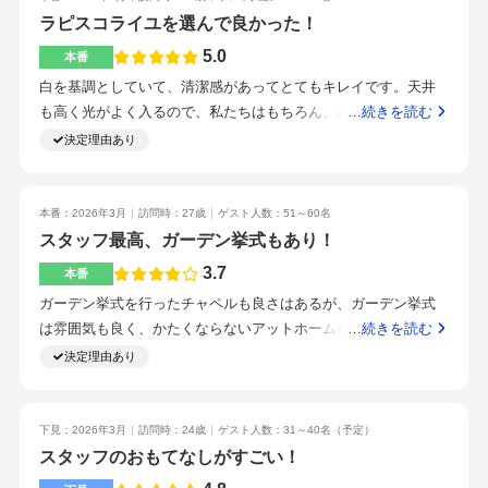
より費用が嵩んだ為、削った冷えた料理が出てこない、味もgoo
ラピスコライユを選んで良かった！
d!!清水駅から徒歩2分未満駐車場サービスあり。基本的にこちら
5.0
本番
の考えや、提案をサポートしてくれる。ご飯がおいしい！チャ
白を基調としていて、清潔感があってとてもキレイです。天井
ペルも美しい自分たちで用意できるものはなんでも頑張った方
も高く光がよく入るので、私たちはもちろん、みんなの顔もよ
…続きを読む
が良いご飯が美味しい妻が一目惚れ料理が美味しい
く見えます。白を基調としているので、自分の好きな色に染め
決定理由あり
られます。お花やクロスで雰囲気が変わるので、好きなように
カスタマイズできるところがすごく良かったです。特になかっ
たです。ブーケは1つにして、ソファではなくテーブルにして、
本番：2026年3月
訪問時：27歳
ゲスト人数：51～60名
その分他のところにまわしました。ブーケはこだわったものに
スタッフ最高、ガーデン挙式もあり！
したので、1種類で全然よかったです。ソファが良かったなって
3.7
本番
思うところがありましたが、テーブルの方がゲストとの距離が
ガーデン挙式を行ったチャペルも良さはあるが、ガーデン挙式
近くなるので、良かったなって思いました。どれも美味しく
は雰囲気も良く、かたくならないアットホームな雰囲気で行う
…続きを読む
て、見た目もステキです。駅から見えるほど近いので、迷う事
ことができた。中庭と宴会場が大きな窓で繋がるのでいい。お
決定理由あり
なく式場に行けます。みなさんとても優しくてフレンドリー
花や衣装はこだわるとやはりお金がかかる。サービスは多く、
で、プランナーさんとはとても仲良くなれますし、他のスタッ
当日決めた特典で安くなった分は助かった。ペーパー類は自分
フさんとも楽しくお話しできて、とても良かったです。ウェル
たちで用意した。牛肉のランクを上げたが、とても美味しかっ
下見：2026年3月
訪問時：24歳
ゲスト人数：31～40名
（予定）
カムスペースも好きなように飾れるので、すきなものをどんど
た。清水駅のロータリー内にあるのでとてもアクセスがいい。
スタッフのおもてなしがすごい！
ん持ち込むことができます。デザートビュッフェは大行列がで
とても思いやりのある感情豊かで笑顔がいっぱいのスタッフ。
きていたので、やるべきだと思うし、コース料理の金額を落と