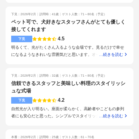
ェアをやっていたので行ってみました
引出物で結構値上がりしたありません牛タンのカルパッチョ、
ラーメンビュッフェが美味しくて特にオススメです。駅から近
下見：2026年2月
訪問時：41歳
ゲスト人数：71～80名
（予定）
くて便利アットホームで担当プランナーさんじゃなくても名前
ペット可で、犬好きなスタッフさんがとても優しく
等覚えてくれて声かけてくれる。笑顔で一から丁寧に教えてく
接してくれます
れて好印象。花火の演出ができることラーメンビュッフェ当日
4.5
下見
時間ありそうで全然なくバタバタするので、写真とかもしっか
明るくて、光がたくさん入るような会場です。見るだけで幸せ
り周り見て撮った方がいい。チャペルが一目惚れしましたチャ
になるようなきれいな雰囲気だと思います。オープンキッチン
…続きを読む
ペル空間とスタッフの対応
があり、映像がうつせる場所も4カ所あり、どこからも見えるこ
とが、魅力的です。大きな窓からはたくさんの光が入り、緑た
くさんの中庭が見えます。清水駅の真ん前です。商店街の横に
下見：2026年2月
訪問時：32歳
ゲスト人数：71～80名
（予定）
あり、交通の便は、かなり良いです。スタッフさん、ウエディ
信頼できるスタッフと美味しい料理のスタイリッシ
ングプランナーさんは、とても優しく、明るく説明してくださ
ュな式場
います。皆さんで歓迎してくださるので、嬉しくなります。ま
4.2
下見
るまる貸し切りのため、ペットを放していても良いというとこ
自然光が入り明るい。座面が柔らかく、高齢者やこどもの参列
ろが魅力的です。オムツをしていれば、何匹でも可能で、中庭
者にも安心だと思った。シンプルでスタイリッシュなイメー
…続きを読む
もドッグランのように使用しても良いようです。スタッフさ
ジ。とにかく明るく外は中庭で緑なので、フレッシュ感があ
ん、皆さんで犬を可愛がってくれます。ペットと一緒に結婚式
る。ナプキンの色や会場装花イメージ写真などのサンプルを一
をあげたいかたにおすすめです。リングドッグや結婚証明書の
通り見せてくれた。正直なところどこよりも見積額は高くなっ
本番：2026年2月
訪問時：25歳
ゲスト人数：61～70名