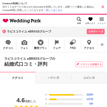
Cookieの利用について
当サイトはサービス向上のためCookieを利用しています。以降ページ遷移した場合は、
Cookie利用に同意したことになります。
詳しくはこちら
検索
お気に入り
メニュー
ラピスコライユ ●BRASSグループ
公式サイト
FAQ
クチコミ
フォト
費用プラン
フェア
アクセス
ラピスコライユ ●BRASSグループの
結婚式口コミ・評判
クチコミを投稿する
ハナレポ
ムビレポ
クチコミ
358件
5
4.6
107件
4
感動した
6件
3