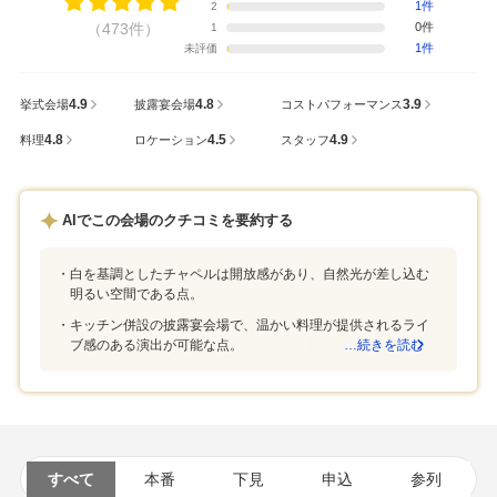
1件
2
（473件）
0件
1
1件
未評価
4.9
4.8
3.9
挙式会場
披露宴会場
コストパフォーマンス
4.8
4.5
4.9
料理
ロケーション
スタッフ
AIでこの会場のクチコミを要約する
白を基調としたチャペルは開放感があり、自然光が差し込む
明るい空間である点。
キッチン併設の披露宴会場で、温かい料理が提供されるライ
ブ感のある演出が可能な点。
…続きを読む
すべて
本番
下見
申込
参列