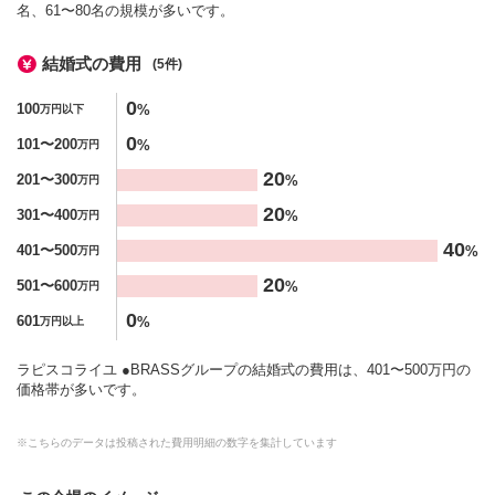
名、61〜80名の規模が多いです。
結婚式の費用
(5件)
金額
0
100
%
万円以下
%
0
101〜200
%
万円
20
201〜300
%
万円
20
301〜400
%
万円
40
401〜500
%
万円
20
501〜600
%
万円
0
601
%
万円以上
ラピスコライユ ●BRASSグループの結婚式の費用は、401〜500万円の
価格帯が多いです。
※こちらのデータは投稿された費用明細の数字を集計しています