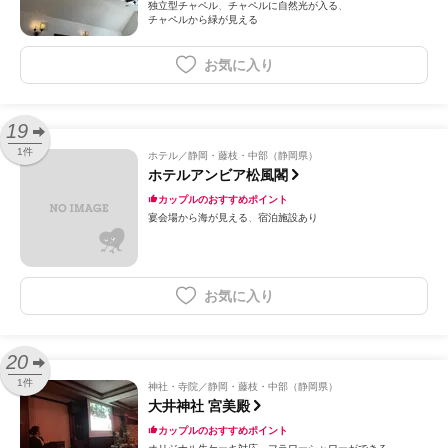
独立型チャペル
チャペルに自然光が入る
チャペルから緑が見える
お気に入り
19
1件
ホテル
静岡・藤枝・中部（静岡県）
ホテルアンビア松風閣
カップルのおすすめポイント
宴会場から海が見える
宿泊施設あり
お気に入り
20
1件
神社・寺院
静岡・藤枝・中部（静岡県）
大井神社 宮美殿
カップルのおすすめポイント