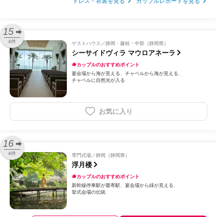
ドレス・衣装を見る
カップルレポートを見る
15
4件
ゲストハウス
静岡・藤枝・中部（静岡県）
シーサイドヴィラ マウロアネーラ
カップルのおすすめポイント
宴会場から海が見える
チャペルから海が見える
チャペルに自然光が入る
お気に入り
16
4件
専門式場
静岡（静岡県）
浮月楼
カップルのおすすめポイント
新幹線停車駅が最寄駅
宴会場から緑が見える
挙式会場の伝統