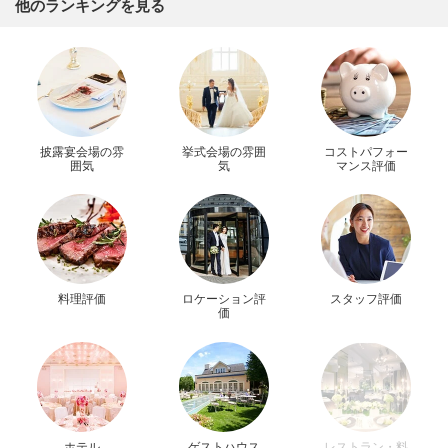
他のランキングを見る
披露宴会場の雰
挙式会場の雰囲
コストパフォー
囲気
気
マンス評価
料理評価
ロケーション評
スタッフ評価
価
ホテル
ゲストハウス
レストラン・料