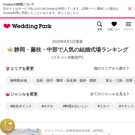
Cookieの利用について
当サイトはサービス向上のためCookieを利用しています。以降ページ遷移した場合は、
Cookie利用に同意したことになります。
詳しくはこちら
検索
お気に入り
メニュー
2026年8月1日更新
静岡・藤枝・中部で人気の結婚式場ランキング
《クチコミ件数部門》
エリアを変更
他のエリアから探す
静岡県全域
浜松・掛川・磐田・浜名湖・袋井・西部
富士・三島・沼津
ジャンルを変更
全てのジャンルを見る
#総合ポイント
#ホテル
#料理がおいしい
#コスパ
#ステンド
1
173件
ゲストハウス
JR東海道線清水駅（静岡県）