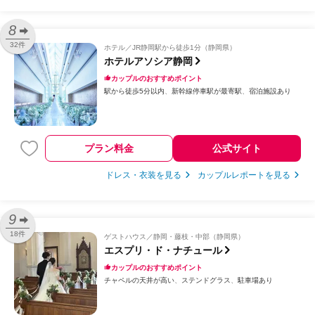
8
32件
ホテル
JR静岡駅から徒歩1分（静岡県）
ホテルアソシア静岡
カップルのおすすめポイント
駅から徒歩5分以内
新幹線停車駅が最寄駅
宿泊施設あり
プラン料金
公式サイト
ドレス・衣装を見る
カップルレポートを見る
9
18件
ゲストハウス
静岡・藤枝・中部（静岡県）
エスプリ・ド・ナチュール
カップルのおすすめポイント
チャペルの天井が高い
ステンドグラス
駐車場あり