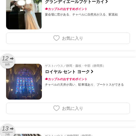
グランディエールブケトーカイ
カップルのおすすめポイント
宴会場に窓がある
チャペルに自然光が入る
駅直結
お気に入り
12
8件
ゲストハウス
静岡・藤枝・中部（静岡県）
ロイヤル セント ヨーク
カップルのおすすめポイント
チャペルの天井が高い
駐車場あり
ブーケトスができる
お気に入り
13
7件
ゲストハウス
JR静岡駅（静岡県）