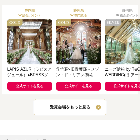
静岡県
静岡県
静岡県
総合ポイント
専門式場
総合ポイント
LAPIS AZUR（ラピスア
呉竹荘×旧青葉邸～メゾ
ニーズ浜松 by T&
ジュール）●BRASSグル
ン・ド・リアン(絆を紡
WEDDING(旧 ア
ープ
ぐ家)～
ティア迎賓館 浜松)
公式サイトを見る
公式サイトを見る
公式サイトを見
受賞会場をもっと見る