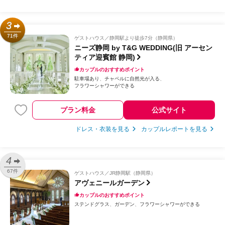
3
71件
ゲストハウス
静岡駅より徒歩7分（静岡県）
ニーズ静岡 by T&G WEDDING(旧 アーセン
ティア迎賓館 静岡)
カップルのおすすめポイント
駐車場あり
チャペルに自然光が入る
フラワーシャワーができる
プラン料金
公式サイト
ドレス・衣装を見る
カップルレポートを見る
4
67件
ゲストハウス
JR静岡駅（静岡県）
アヴェニールガーデン
カップルのおすすめポイント
ステンドグラス
ガーデン
フラワーシャワーができる