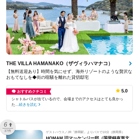
THE VILLA HAMANAKO（ザヴィラハマナコ）
【無料送迎あり】時間を気にせず、海外リゾートのような贅沢な
おもてなしを◆街の喧騒を離れた貸切邸宅
5.0
おすすめクチコミ
シャトルバスが出ているので、会場までのアクセスはとても良かっ
た…
続きを読む
6
37件
ゲストハウス
JR「静岡駅」よりバスで10分（静岡県）
HOMAM 旧マッケンジー邸（国登録有形文