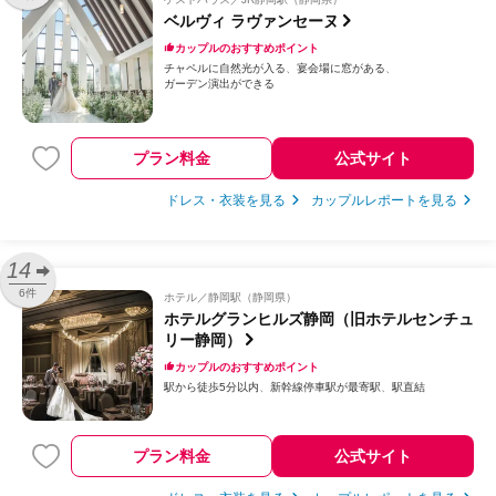
ベルヴィ ラヴァンセーヌ
カップルのおすすめポイント
チャペルに自然光が入る
宴会場に窓がある
ガーデン演出ができる
プラン料金
公式サイト
ドレス・衣装を見る
カップルレポートを見る
14
6件
ホテル
静岡駅（静岡県）
ホテルグランヒルズ静岡（旧ホテルセンチュ
リー静岡）
カップルのおすすめポイント
駅から徒歩5分以内
新幹線停車駅が最寄駅
駅直結
プラン料金
公式サイト