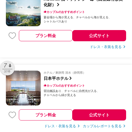
化財）
カップルのおすすめポイント
宴会場から海が見える
チャペルから海が見える
シャトルバスあり
プラン料金
公式サイト
ドレス・衣装を見る
7
37件
ホテル
東静岡 清水（静岡県）
日本平ホテル
カップルのおすすめポイント
宿泊施設あり
チャペルに自然光が入る
チャペルから緑が見える
プラン料金
公式サイト
ドレス・衣装を見る
カップルレポートを見る