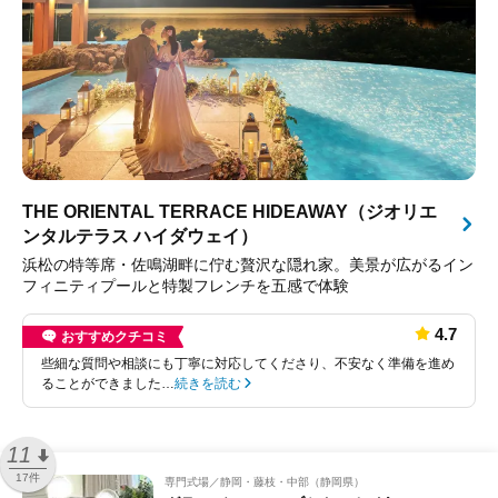
THE ORIENTAL TERRACE HIDEAWAY（ジオリエ
ンタルテラス ハイダウェイ）
浜松の特等席・佐鳴湖畔に佇む贅沢な隠れ家。美景が広がるイン
フィニティプールと特製フレンチを五感で体験
4.7
おすすめクチコミ
些細な質問や相談にも丁寧に対応してくださり、不安なく準備を進め
ることができました…
続きを読む
11
17件
専門式場
静岡・藤枝・中部（静岡県）