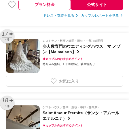
プラン料金
公式サイト
ドレス・衣装を見る
カップルレポートを見る
17
4件
レストラン・料亭
静岡・藤枝・中部（静岡県）
少人数専門のウエディングハウス マ メゾ
ン【Ma maison】
カップルのおすすめポイント
持ち込み無料
1日1組限定
駐車場あり
お気に入り
18
3件
ゲストハウス
静岡・藤枝・中部（静岡県）
Saint Amour Eternite（サンタ・アムール
エテルニテ）
カップルのおすすめポイント