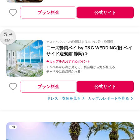
プラン料金
公式サイト
5
45件
ゲストハウス
JR静岡駅より車で10分（静岡県）
ニーズ静岡ベイ by T&G WEDDING(旧 ベイ
サイド迎賓館 静岡)
カップルのおすすめポイント
チャペルから海が見える
宴会場から海が見える
チャペルに自然光が入る
プラン料金
公式サイト
ドレス・衣装を見る
カップルレポートを見る
PR