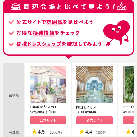
会場名
Lumière à STYLE
岡山モノリス
ニーズ岡山
okayama（旧THE
（OKAYAMA
WEDDI
STYLE）
MONOLITH）
リール迎
公式サイト
公式サイト
公
4.5
4.4
4.
満足度
（1680件）
（253件）