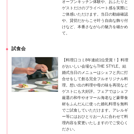
オープンキッチン体験や、おふたりと
ゲストだけのプライベート感を実際に
ご体感いただけます。当日の動線確認
や、貸切だからこそ叶う自由な飾り付
けなど、本番さながらの魅力を確かめ
て。
試食会
【料理口コミ8年連続1位受賞！】料理
がおいしい会場ならTHE STYLE。結
婚式当日のメニューはシェフと共に打
合せをして創る完全フルオリジナル料
理。想い出の料理や母の味を再現など
ゲストにも大好評。フェアではシェフ
厳選の和牛やオマール海老など豪華食
材をふんだんに使った婚礼料理を無料
でご試食していただけます。アレルギ
ー等にはおひとりお一人に合わせて料
理内容を変更いたしますのでご安心く
ださい。