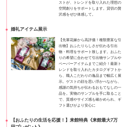
ストが、トレンドを取り入れた理想の
空間創りをサポートします。貸切の贅
沢感をぜひ体感して。
婚礼アイテム展示
【先輩花嫁から高評価！種類豊富な引
出物】おふたりらしさが伝わる引出
物・料理をサポート致します。おふた
りの希望に合わせて引出物サンプルや
ペーパーアイテムまでご紹介！最新ト
レンドを取り入れたカタログギフトか
ら、職人こだわりの逸品まで幅広く展
示。ゲストの顔を思い浮かべながら、
感謝の気持ちが伝わるおもてなしの一
品を。実物のサンプルを手に取ること
で、質感やサイズ感も確かめられ、ギ
フト選びがより安心に
【おふたりの生活を応援！】来館特典《来館最大7万
円プレゼント》