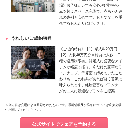
場》お子様がいても安心♪授乳室やオ
ムツ替えスペース完備で、赤ちゃん連
れの参列も安心です。おもてなしを重
視するおふたりにピッタリ。
うれしいご成約特典
《ご成約特典》【1】挙式料20万円
【2】衣装48万円分※特典は人数・日
程で適用制限有。結婚式に必要なアイ
テムが幅広く揃う、今だけの豪華なラ
インナップ。予算面で諦めていたこだ
わりも、この特典があれば賢く贅沢に
叶えられます。経験豊富なプランナー
がお二人に最適なプランをご提案
※当内容は会場により登録されたものです。最新情報及び詳細については直接会場
へお問い合わせください。
公式サイトでフェアを予約する