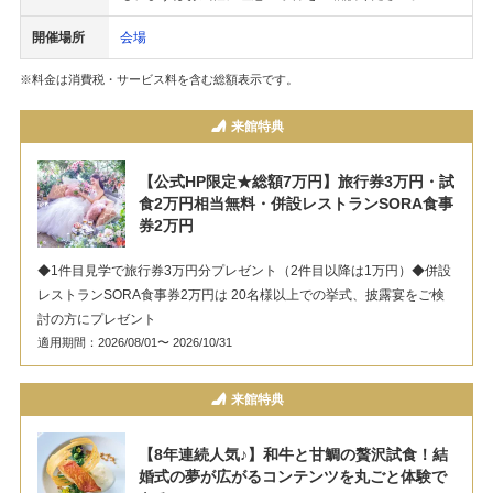
開催場所
会場
※料金は消費税・サービス料を含む総額表示です。
来館特典
【公式HP限定★総額7万円】旅行券3万円・試
食2万円相当無料・併設レストランSORA食事
券2万円
◆1件目見学で旅行券3万円分プレゼント（2件目以降は1万円）◆併設
レストランSORA食事券2万円は 20名様以上での挙式、披露宴をご検
討の方にプレゼント
適用期間：2026/08/01〜 2026/10/31
来館特典
【8年連続人気♪】和牛と甘鯛の贅沢試食！結
婚式の夢が広がるコンテンツを丸ごと体験で