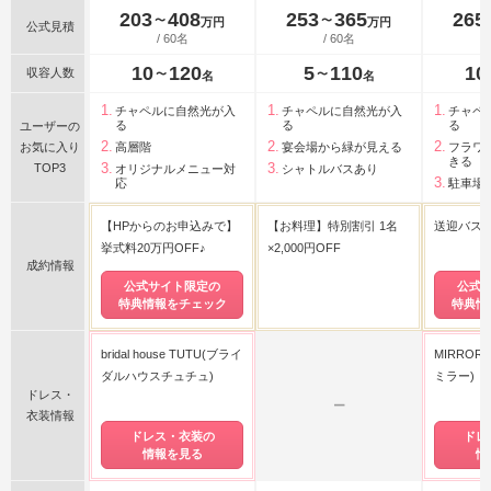
203
408
253
365
265
〜
〜
万円
万円
公式見積
/ 60名
/ 60名
10
120
5
110
10
収容人数
〜
〜
名
名
チャペルに自然光が入
チャペルに自然光が入
チャペ
る
る
る
ユーザーの
お気に入り
高層階
宴会場から緑が見える
フラワ
きる
TOP3
オリジナルメニュー対
シャトルバスあり
応
駐車場
【HPからのお申込みで】
【お料理】特別割引 1名
送迎バス
挙式料20万円OFF♪
×2,000円OFF
成約情報
公式サイト限定の
公式
特典情報をチェック
特典情
bridal house TUTU(ブライ
MIRROR
ダルハウスチュチュ)
ミラー)
ドレス・
ー
衣装情報
ドレス・衣装の
ドレ
情報を見る
情