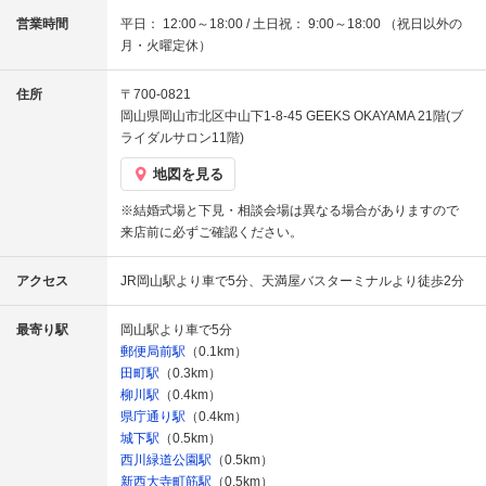
営業時間
平日： 12:00～18:00 / 土日祝： 9:00～18:00 （祝日以外の
月・火曜定休）
住所
〒700-0821
岡山県岡山市北区中山下1-8-45 GEEKS OKAYAMA 21階(ブ
ライダルサロン11階)
地図を見る
※結婚式場と下見・相談会場は異なる場合がありますので
来店前に必ずご確認ください。
アクセス
JR岡山駅より車で5分、天満屋バスターミナルより徒歩2分
最寄り駅
岡山駅より車で5分
郵便局前駅
（0.1km）
田町駅
（0.3km）
柳川駅
（0.4km）
県庁通り駅
（0.4km）
城下駅
（0.5km）
西川緑道公園駅
（0.5km）
新西大寺町筋駅
（0.5km）