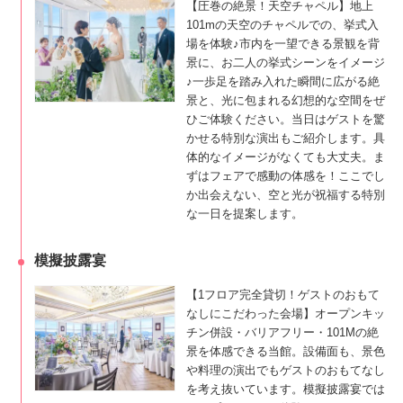
【圧巻の絶景！天空チャペル】地上
101mの天空のチャペルでの、挙式入
場を体験♪市内を一望できる景観を背
景に、お二人の挙式シーンをイメージ
♪一歩足を踏み入れた瞬間に広がる絶
景と、光に包まれる幻想的な空間をぜ
ひご体験ください。当日はゲストを驚
かせる特別な演出もご紹介します。具
体的なイメージがなくても大丈夫。ま
ずはフェアで感動の体感を！ここでし
か出会えない、空と光が祝福する特別
な一日を提案します。
模擬披露宴
【1フロア完全貸切！ゲストのおもて
なしにこだわった会場】オープンキッ
チン併設・バリアフリー・101Mの絶
景を体感できる当館。設備面も、景色
や料理の演出でもゲストのおもてなし
を考え抜いています。模擬披露宴では