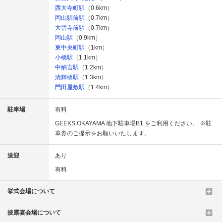
西大寺町駅
（0.6km）
岡山駅前駅
（0.7km）
大雲寺前駅
（0.7km）
岡山駅
（0.9km）
東中央町駅
（1km）
小橋駅
（1.1km）
中納言駅
（1.2km）
清輝橋駅
（1.3km）
門田屋敷駅
（1.4km）
駐車場
有料
GEEKS OKAYAMA 地下駐車場B1 をご利用ください。 ※駐
車券のご提示をお願いいたします。
送迎
あり
有料
挙式会場について
披露宴会場について