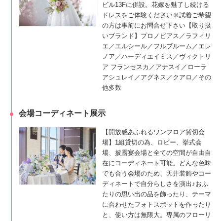
ビル13Fに併設。花嫁を魅了し続ける
ドレスをご体験ください※試着ご希望
の方は事前にお問合せ下さい【取り扱
いブランド】プロノビアス／ラフィリ
エ／エルシール／フルブルーム／エレ
ノア／ハーディエイミス／ヴィクトリ
ア フランセスカ／アナスイ／ローラ
アシュレイ／アグネス／クアロ／その
他多数
会場コーディネート展示
【開放感あふれるワンフロア貸切会
場】1組貸切の為、ロビー、挙式会
場、披露宴会場と全ての空間が自由自
在にコーディネート可能。どんな色味
でも合う会場のため、天井装飾やコー
ディネートで自分らしさを演出♪おふ
たりの思い出の品を飾ったり、テーマ
に合わせたフォトスポットを作ったり
と、使い方は無限大。専属のフローリ