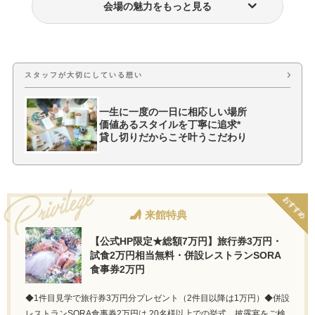
会場の魅力をもっと見る
少人数結婚式
費用・プラン料金
スタッフが大切にしている想い
一生に一度の一日に相応しい場所
価値あるスタイルを丁寧に追求*
貸し切りだからこそ叶うこだわり
おすすめ
来館特典
【公式HP限定★総額7万円】旅行券3万円・
試食2万円相当無料・併設レストランSORA
食事券2万円
◆1件目見学で旅行券3万円分プレゼント（2件目以降は1万円）◆併設
レストランSORA食事券2万円は 20名様以上での挙式、披露宴をご検