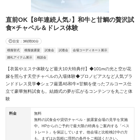
直前OK【8年連続人気♪】和牛と甘鯛の贅沢試
食×チャペル＆ドレス体験
目安：3時間00分
模擬挙式
模擬披露宴
試食会
試着会
会場コーディネート展示
婚礼アイテム展示
相談会
【衣装やエステ体験など最大10大特典付】◆101mの光と空が花
嫁を照らす天空チャペルの入場体験◆プロノビアスなど人気ブラ
ンドドレス見学◆シェフ厳選A5和牛×甘鯛を使ったフルコース仕
立て豪華無料試食も。結婚式の夢が広がるコンテンツを丸ごと体
験
料金
無料
無料の試食会や貸切チャペル・披露宴会場の見学を実施
中。HPからのご予約で最大限の特典をご案内する「ベス
トレート」を保証しています。他会場と比較検討中の方
も、まずはお気軽に理想の条件をご相談ください。