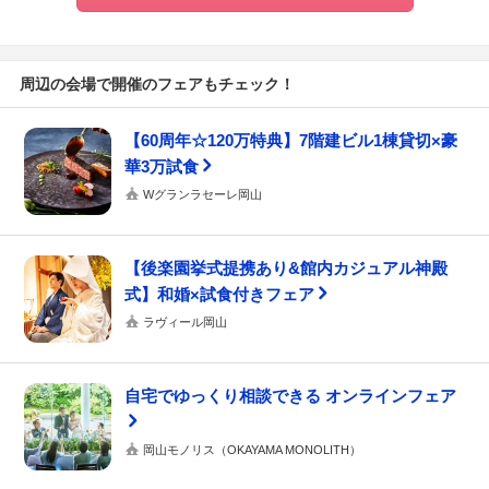
周辺の会場で開催のフェアもチェック！
【60周年☆120万特典】7階建ビル1棟貸切×豪
華3万試食
Wグランラセーレ岡山
【後楽園挙式提携あり&館内カジュアル神殿
式】和婚×試食付きフェア
ラヴィール岡山
自宅でゆっくり相談できる オンラインフェア
岡山モノリス（OKAYAMA MONOLITH）