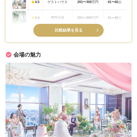
4.5
ゲストハウス
201〜300
万円
41〜60
人
4.4
専門式場
201〜300
万円
41〜60
人
比較結果を見る
会場の魅力