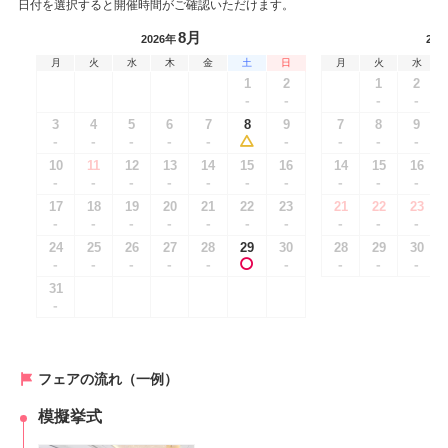
日付を選択すると開催時間がご確認いただけます。
8月
2026年
202
月
火
水
木
金
土
日
月
火
水
1
2
1
2
-
-
-
-
3
4
5
6
7
8
9
7
8
9
-
-
-
-
-
-
-
-
-
10
11
12
13
14
15
16
14
15
16
-
-
-
-
-
-
-
-
-
-
17
18
19
20
21
22
23
21
22
23
-
-
-
-
-
-
-
-
-
-
24
25
26
27
28
29
30
28
29
30
-
-
-
-
-
-
-
-
-
31
-
フェアの流れ（一例）
模擬挙式