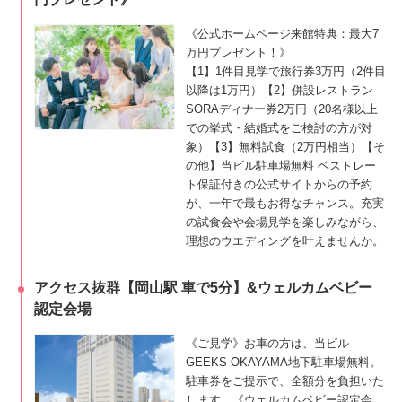
《公式ホームページ来館特典：最大7
万円プレゼント！》
【1】1件目見学で旅行券3万円（2件目
以降は1万円）【2】併設レストラン
SORAディナー券2万円（20名様以上
での挙式・結婚式をご検討の方が対
象）【3】無料試食（2万円相当）【そ
の他】当ビル駐車場無料 ベストレー
ト保証付きの公式サイトからの予約
が、一年で最もお得なチャンス。充実
の試食会や会場見学を楽しみながら、
理想のウエディングを叶えませんか。
アクセス抜群【岡山駅 車で5分】&ウェルカムベビー
認定会場
《ご見学》お車の方は、当ビル
GEEKS OKAYAMA地下駐車場無料。
駐車券をご提示で、全額分を負担いた
します。《ウェルカムベビー認定会