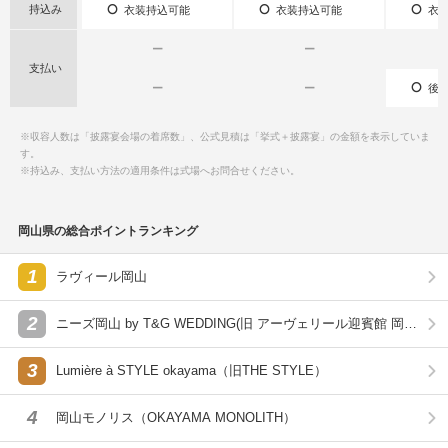
持込み
衣装持込可能
衣装持込可能
衣装
ー
ー
支払い
ー
ー
後払
※収容人数は「披露宴会場の着席数」、公式見積は「挙式＋披露宴」の金額を表示していま
す。
※持込み、支払い方法の適用条件は式場へお問合せください。
岡山県の総合ポイントランキング
1
ラヴィール岡山
2
ニーズ岡山 by T&G WEDDING(旧 アーヴェリール迎賓館 岡
山)
3
Lumière à STYLE okayama（旧THE STYLE）
4
岡山モノリス（OKAYAMA MONOLITH）