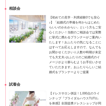
相談会
【初めての見学・列席経験0でも安心
♪】「結婚式の準備を何からはじめた
らいいのかわからい」という方もご安
心ください！当館のご相談会では実際
に挙式に携わるプランナーがご案内い
たします！おふたりの気になることに
はすべてお応えしますので、なんでも
お聞かせください☆人数や時期が未定
でも大丈夫♪おふたりのご結婚式のイ
メージがより膨らむようお手伝いさせ
ていただきます。おふたりらしいご結
婚式をプランナーよりご提案
試着会
【ドレスサロン併設！1,000点のライ
ンナップ『ブライダルハウスTUTU』
を体感】全国提携ドレスショップが同