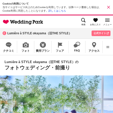
Cookieの利用について
当サイトはサービス向上のためCookieを利用しています。以降ページ遷移した場合は、
Cookie利用に同意したことになります。
詳しくはこちら
検索
お気に入り
メニュー
Lumière à STYLE okayama（旧THE STYLE）
公式サイト
FAQ
クチコミ
フォト
費用プラン
フェア
アクセス
Lumière à STYLE okayama（旧THE STYLE）の
フォトウェディング・前撮り