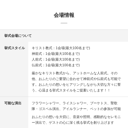
会場情報
挙式会場について
挙式スタイル
キリスト教式：1会場(最大100名まで)
神前式：1会場(最大100名まで)
人前式：1会場(最大100名まで)
仏前式：1会場(最大100名まで)
厳かなキリスト教式から、アットホームな人前式。その
他、おふたりのご要望に合わせて神前式や仏前式も可能で
す。おふたりの想いをヒアリングしながら大切な方々に誓
う、心温まる挙式スタイルをご提案いたします！！
可能な演出
フラワーシャワー
ライスシャワー
ブーケトス
聖歌
隊・ゴスペル演出
アイルランナー
ペットの参加が可能
おふたりの想いを大切に、音楽や照明、感動的なセレモニ
ー演出で、ゲストの心に深く残る挙式を創り上げます