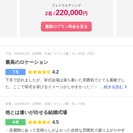
フォトウエディング
220,000
2名
円
最新のプラン料金を見る
下見
2026年1月
訪問時
31歳
ゲスト人数
51～60名
（予定）
最高のロケーション
4.2
下見
下見で訪れましたが、挙式会場は落ち着いた雰囲気でとても素敵でし
た。ここで挙式を挙げるイメージがしやすかったです。下見で披露宴
…続きを読む
会場を見学しましたが、会場全体の雰囲気が良く、ゲストとの時間を
大切にできそうだと感じました。駅からのアクセスもよく、ゲストも
本番
2026年1月
訪問時
28歳
ゲスト人数
61～70名
喜んでくれると感じた。とにかく景色がとても良い。天候に左右され
他とは違いが出せる結婚式場
ないところもいい。式場見学では、会場の雰囲気だけでなく、当日の
動線やゲストの過ごしやすさも意識して見るのがおすすめです。挙式
4.5
本番
会場から披露宴会場までの移動距離や待合スペース、設備の充実度を
・高層階にあって見晴らしがよかった自然な雰囲気で盛り上がりやす