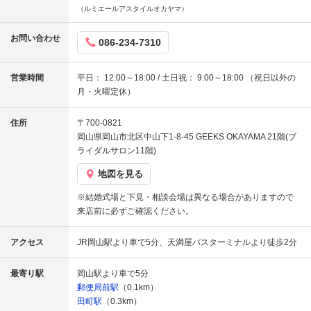
（ルミエールアスタイルオカヤマ）
お問い合わせ
086-234-7310
営業時間
平日： 12:00～18:00 / 土日祝： 9:00～18:00 （祝日以外の
月・火曜定休）
住所
〒700-0821
岡山県岡山市北区中山下1-8-45 GEEKS OKAYAMA 21階(ブ
ライダルサロン11階)
地図を見る
※結婚式場と下見・相談会場は異なる場合がありますので
来店前に必ずご確認ください。
アクセス
JR岡山駅より車で5分、天満屋バスターミナルより徒歩2分
最寄り駅
岡山駅より車で5分
郵便局前駅
（0.1km）
田町駅
（0.3km）