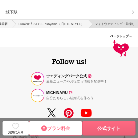
城下駅
局前駅
Lumière à STYLE okayama（旧THE STYLE）
フォトウェディング・前撮り
ページトップへ
ウエディングパーク公式
最新ニュースやお役立ち情報を配信中！
MICHINARU
自分たちらしい結婚式を作ろう
プラン料金
公式サイト
お気に入り
結婚式場探し