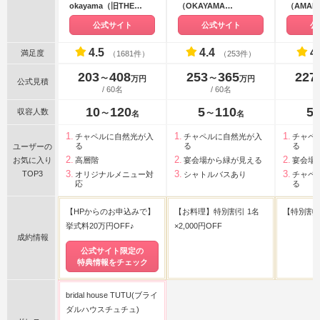
okayama（旧THE
（OKAYAMA
（AMAN
STYLE）
MONOLITH）
公式サイト
公式サイト
公
4.5
4.4
4
満足度
（1681件）
（253件）
203
408
253
365
227
〜
〜
万円
万円
公式見積
/ 60名
/ 60名
10
120
5
110
5
収容人数
〜
〜
名
名
チャペルに自然光が入
チャペルに自然光が入
チャペ
る
る
る
ユーザーの
お気に入り
高層階
宴会場から緑が見える
宴会場
TOP3
オリジナルメニュー対
シャトルバスあり
チャペ
応
る
【HPからのお申込みで】
【お料理】特別割引 1名
【特別割
挙式料20万円OFF♪
×2,000円OFF
成約情報
公式サイト限定の
特典情報をチェック
bridal house TUTU(ブライ
ダルハウスチュチュ)