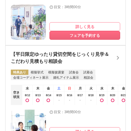
目安：3時間00分
詳しく見る
フェアを予約する
【平日限定ゆったり貸切空間をじっくり見学＆
こだわり見積もり相談会
特典あり
模擬挙式
模擬披露宴
試食会
試着会
会場コーディネート展示
婚礼アイテム展示
相談会
水
木
金
土
日
月
火
水
木
金
空き
8/12
8/13
8/14
8/15
8/16
8/17
8/18
8/19
8/20
8/21
状況
-
-
-
-
目安：3時間00分