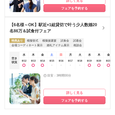
詳しく見る
フェアを予約する
【6名様～OK】駅近×1組貸切で叶う少人数婚20
名86万＆試食付フェア
特典あり
模擬挙式
模擬披露宴
試食会
試着会
会場コーディネート展示
婚礼アイテム展示
相談会
水
木
金
土
日
月
火
水
木
金
空き
8/12
8/13
8/14
8/15
8/16
8/17
8/18
8/19
8/20
8/21
状況
-
-
-
-
目安：3時間00分
詳しく見る
フェアを予約する