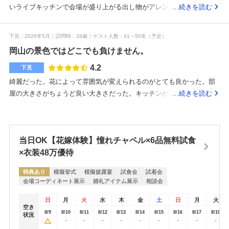
確認すると、実際のイメージがしやすくなります。下見当日まで、写
いライブキッチンで会場が盛り上がる出し物がアレンジができるドレ
…続きを読む
真や公式サイト、口コミを見ながら情報収集をしていましたが、会場
ス代花代料理のアレンジ代等…当初より150万ほど費用が上がっている
全体の雰囲気が良さそうでとても楽しみにしていました。
エンディングムービーカットメニューが自分たちで決めれるので、参
下見
2026年5月
訪問時
28歳
ゲスト人数
41～50名
（予定）
列者からとても高評価だったラーメンビュッフェができて、サプライ
岡山の景色ではどこでも負けません。
ズになった景色がよい岡山駅から徒歩圏内なので、県外からくる人も
利用しやすい二次会に出かけやすい自分からプランを発信する必要が
4.2
下見
ある移動が少ないのでゲストの負担がないワンフロア貸切で自分たち
綺麗だった。花によって雰囲気が変えられるのがとても良かった。部
だけの空間にできるご飯がめちゃくちゃ美味しいスタッフが丁寧見積
屋の大きさがちょうど良い大きさだった。キッチンが直接見れるのが
…続きを読む
もりよりも費用が上がることを想定しておいたほうがよい自分たちの
とてもよかった。特典が良かった。最初の契約に10万円が必要だった
式のコンセプトがあったほうがプランが練りやすい冬なので暖かい室
ことは知りたかった。すぐに提供できるという点も良かったお肉がお
内にしたかった結婚式の立地 スタッフの温かさスタッフが丁寧だっ
いしかった。コース料理をアレンジできるのがとても良いと思った。
た
当日OK【花嫁体験】憧れチャペル×6品無料試食
高層階で景色が良い。夜の夜景も観れるのが最高です。話しやすかっ
た。様々なことを教えていただきました。全てが同じフロアで完結し
×衣装48万優待
ていたのが良かった。どんなカップルでもおすすめできると思いま
特典あり
模擬挙式
模擬披露宴
試食会
試着会
す。夜の景色がとても良いです。岡山城も見れるのもとても良いで
会場コーディネート展示
婚礼アイテム展示
相談会
す。キャンペーンに応募して当たったので見学をした。
日
月
火
水
木
金
土
日
月
火
空き
8/9
8/10
8/11
8/12
8/13
8/14
8/15
8/16
8/17
8/18
状況
-
-
-
-
-
-
-
-
-