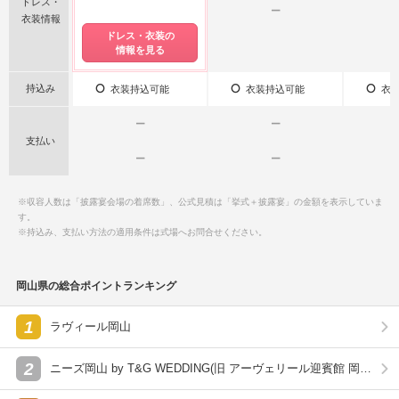
ドレス・
ー
衣装情報
ドレス・衣装の
情報を見る
持込み
衣装持込可能
衣装持込可能
衣装
ー
ー
支払い
ー
ー
※収容人数は「披露宴会場の着席数」、公式見積は「挙式＋披露宴」の金額を表示していま
す。
※持込み、支払い方法の適用条件は式場へお問合せください。
岡山県の総合ポイントランキング
1
ラヴィール岡山
2
ニーズ岡山 by T&G WEDDING(旧 アーヴェリール迎賓館 岡
山)