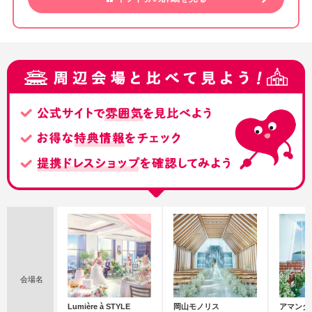
会場名
Lumière à STYLE
岡山モノリス
アマンダ