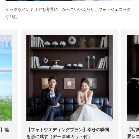
シックなインテリアを背景に、かっこいいふたり。フォトジェニック
な1枚。
】地
【フォトウエディングプラン】幸せの瞬間
【写
を形に残す（データ50カット付）
景レ