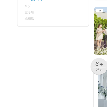
リゾート
PR
重厚感
純和風
6
23％