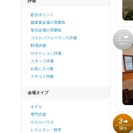
評価
総合ポイント
披露宴会場の雰囲気
挙式会場の雰囲気
2
コストパフォーマンス評価
66％
料理評価
ロケーション評価
スタッフ評価
お気に入り数
クチコミ件数
会場タイプ
ホテル
専門式場
3
ゲストハウス
59％
レストラン・料亭