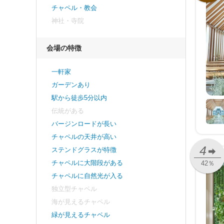
チャペル・教会
神社・寺院
会場の特徴
一軒家
ガーデンあり
駅から徒歩5分以内
伝統がある
バージンロードが長い
チャペルの天井が高い
4
ステンドグラスが特徴
チャペルに大階段がある
42％
チャペルに自然光が入る
独立型チャペル
海が見えるチャペル
緑が見えるチャペル