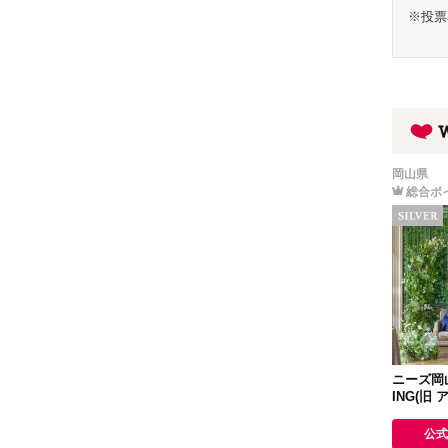
※投票
岡山県
総合ポ
ニーズ岡山 
ING(旧
賓館 岡山
公式