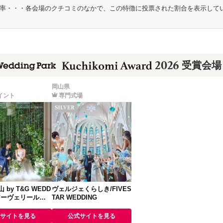
率・・・各会場のクチコミのなかで、この特徴に投票された割合を表示して
2026
受賞会場
岡山県
イント
専門式場
by T&G WEDD
ヴェルジェくらしき/FIVES
 アーヴェリール迎
TAR WEDDING
)
サイトを見る
公式サイトを見る