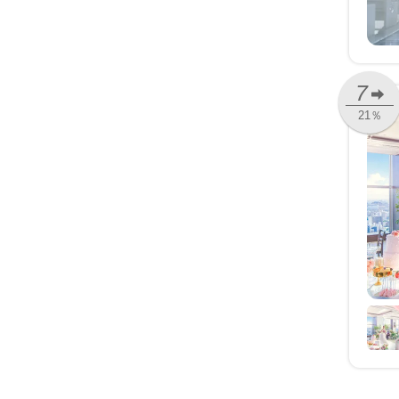
7
21％