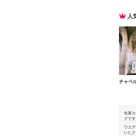
人
チャペ
先輩カ
グです
ウエデ
いたク