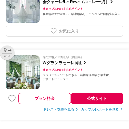
会クォーレ/Le Reve（ル・レーヴ)）
カップルのおすすめポイント
宴会場の天井が高い
駐車場あり
チャペルに自然光が入る
お気に入り
9
46％
専門式場
JR岡山駅（岡山県）
Wグランラセーレ岡山
カップルのおすすめポイント
フラワーシャワーができる
新幹線停車駅が最寄駅
デザートビュッフェ
プラン料金
公式サイト
ドレス・衣装を見る
カップルレポートを見る