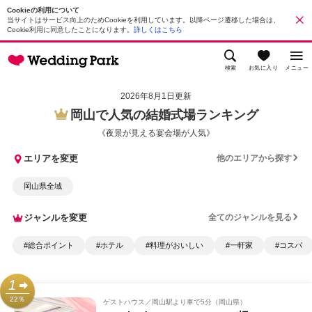
Cookieの利用について
当サイトはサービス向上のためCookieを利用しています。以降ページ遷移した場合は、
Cookie利用に同意したことになります。
詳しくはこちら
検索
お気に入り
メニュー
2026年8月1日更新
岡山で人気の結婚式場ランキング
《夜景が見える宴会場が人気》
エリアを変更
他のエリアから探す
岡山県全域
ジャンルを変更
全てのジャンルを見る
#総合ポイント
#ホテル
#料理がおいしい
#一軒家
#コスパ
1
22％
ゲストハウス
岡山駅より車で5分（岡山県）