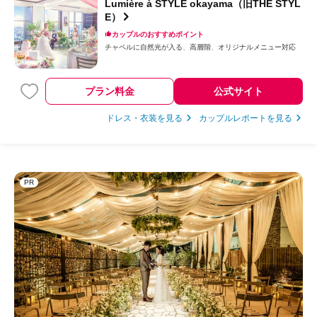
Lumière à STYLE okayama（旧THE STYL
E）
カップルのおすすめポイント
チャペルに自然光が入る
高層階
オリジナルメニュー対応
プラン料金
公式サイト
ドレス・衣装を見る
カップルレポートを見る
PR