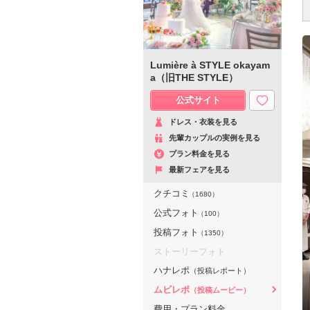
Lumière à STYLE okayam
a（旧THE STYLE）
公式サイト
ドレス・衣装を見る
先輩カップルの実例を見る
プラン料金を見る
最新フェアを見る
クチコミ
（1680）
公式フォト
（100）
投稿フォト
（1350）
ストーリーフォト
ハナレポ
（投稿レポート）
ムビレポ
（投稿ムービー）
費用・プラン料金