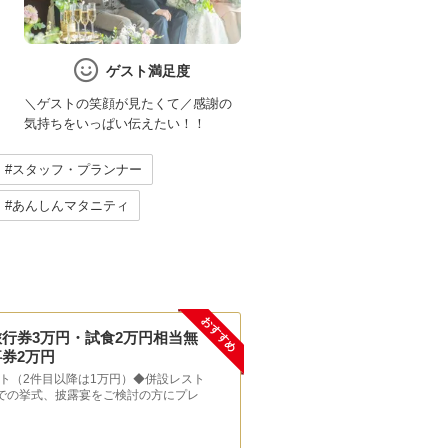
ゲスト満足度
＼ゲストの笑顔が見たくて／感謝の
気持ちをいっぱい伝えたい！！
#スタッフ・プランナー
#あんしんマタニティ
おすすめ
旅行券3万円・試食2万円相当無
券2万円
ト（2件目以降は1万円）◆併設レスト
以上での挙式、披露宴をご検討の方にプレ