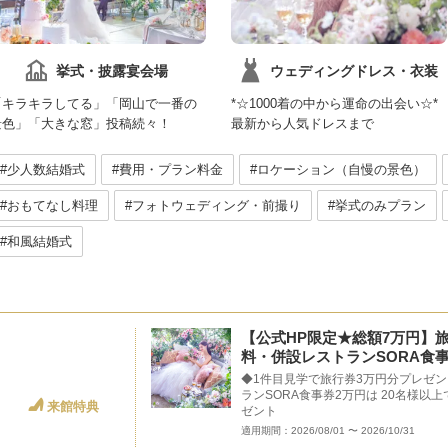
挙式・披露宴会場
ウェディングドレス・衣装
「キラキラしてる」「岡山で一番の
*☆1000着の中から運命の出会い☆*
景色」「大きな窓」投稿続々！
最新から人気ドレスまで
#少人数結婚式
#費用・プラン料金
#ロケーション（自慢の景色）
#おもてなし料理
#フォトウェディング・前撮り
#挙式のみプラン
#和風結婚式
【公式HP限定★総額7万円】
料・併設レストランSORA食事
◆1件目見学で旅行券3万円分プレゼン
ランSORA食事券2万円は 20名様
来館特典
ゼント
適用期間：2026/08/01 〜 2026/10/31