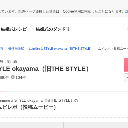
用しています。以降ページ遷移した場合は、Cookie利用に同意したことになります。
結婚式レシピ
結婚式のダンドリ
山市
郵便局前駅
Lumière à STYLE okayama（旧THE STYLE）
ムビレポ（投稿ムー
県
｜
岡山市
）
STYLE okayama（旧THE STYLE）
680件
104件
umière à STYLE okayama（旧THE STYLE）の
ムビレポ（投稿ムービー）