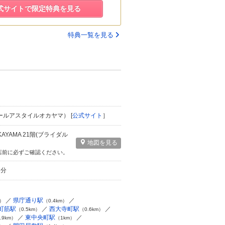
式サイトで限定特典を見る
特典一覧を見る
（ルミエールアスタイルオカヤマ） [
公式サイト
］
KAYAMA 21階(ブライダル
地図を見る
店前に必ずご確認ください。
2分
県庁通り駅
m）
（0.4km）
町筋駅
西大寺町駅
（0.5km）
（0.6km）
東中央町駅
.9km）
（1km）