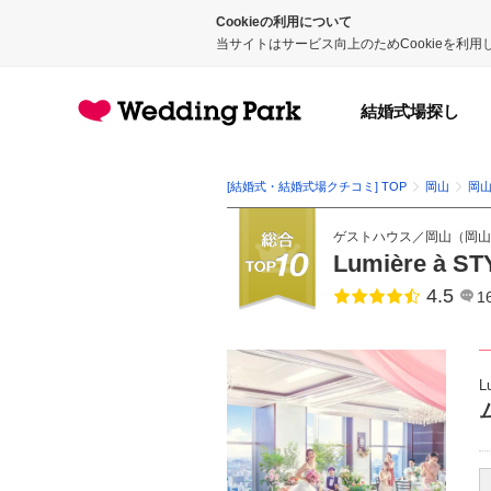
Cookieの利用について
当サイトはサービス向上のためCookieを利
結婚式場探し
[結婚式・結婚式場クチコミ] TOP
岡山
岡
ゲストハウス
／
岡山
（
岡山
Lumière à 
4.5
点数
1
L