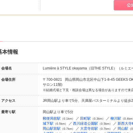
公
基本情報
会場名
Lumière à STYLE okayama（旧THE STYLE）
会場住所
〒700-0821
岡山県岡山市北区中山下1-8-45 GEEKS O
サロン11階)
結婚式場と下見・相談会場は異なる場合がありますので来
アクセス
JR岡山駅より車で5分、天満屋バスターミナルより徒歩
最寄り駅
岡山駅より車で5分
郵便局前駅
田町駅
柳川駅
（0.1km）
（0.3km）
（0.4k
城下駅
西川緑道公園駅
新西大寺
（0.5km）
（0.5km）
岡山駅前駅
大雲寺前駅
岡山駅
（0.7km）
（0.7km）
（0