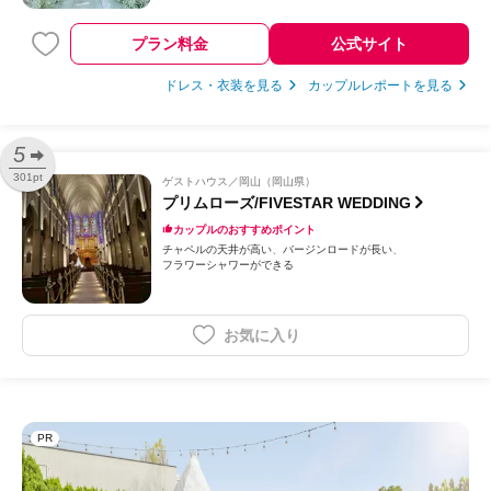
プラン料金
公式サイト
ドレス・衣装を見る
カップルレポートを見る
5
301pt
ゲストハウス
岡山（岡山県）
プリムローズ/FIVESTAR WEDDING
カップルのおすすめポイント
チャペルの天井が高い
バージンロードが長い
フラワーシャワーができる
お気に入り
PR