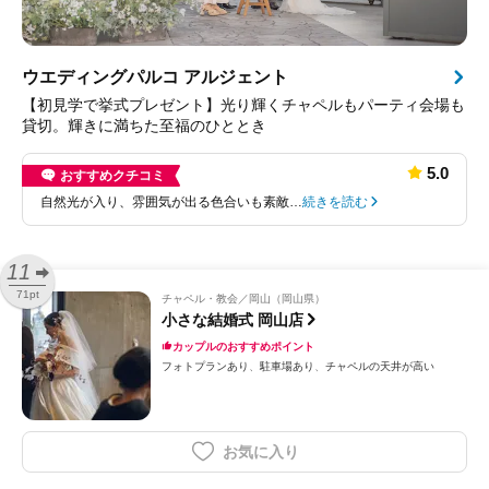
ウエディングパルコ アルジェント
【初見学で挙式プレゼント】光り輝くチャペルもパーティ会場も
貸切。輝きに満ちた至福のひととき
5.0
おすすめクチコミ
自然光が入り、雰囲気が出る色合いも素敵…
続きを読む
11
71pt
チャペル・教会
岡山（岡山県）
小さな結婚式 岡山店
カップルのおすすめポイント
フォトプランあり
駐車場あり
チャペルの天井が高い
お気に入り