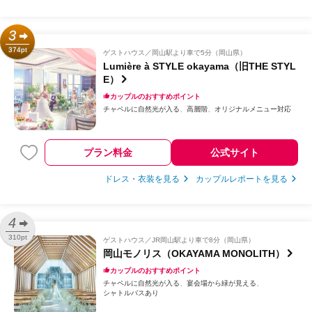
3
374pt
ゲストハウス
岡山駅より車で5分（岡山県）
Lumière à STYLE okayama（旧THE STYL
E）
カップルのおすすめポイント
チャペルに自然光が入る
高層階
オリジナルメニュー対応
プラン料金
公式サイト
ドレス・衣装を見る
カップルレポートを見る
4
310pt
ゲストハウス
JR岡山駅より車で8分（岡山県）
岡山モノリス（OKAYAMA MONOLITH）
カップルのおすすめポイント
チャペルに自然光が入る
宴会場から緑が見える
シャトルバスあり