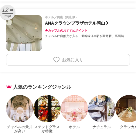
12
59pt
ホテル
岡山（岡山県）
ANAクラウンプラザホテル岡山
カップルのおすすめポイント
チャペルに自然光が入る
新幹線停車駅が最寄駅
高層階
お気に入り
人気のランキングジャンル
チャペルの天井
ステンドグラス
ホテル
ナチュラル
クラシカ
が高い
が特徴