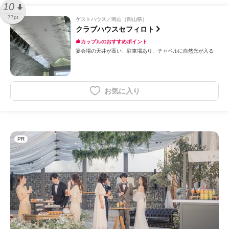
10
77pt
ゲストハウス
岡山（岡山県）
クラブハウスセフィロト
カップルのおすすめポイント
宴会場の天井が高い
駐車場あり
チャペルに自然光が入る
お気に入り
PR