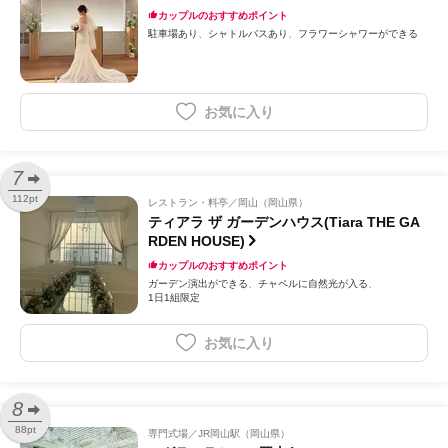
カップルのおすすめポイント
駐車場あり
シャトルバスあり
フラワーシャワーができる
お気に入り
7
112pt
レストラン・料亭
岡山（岡山県）
ティアラ ザ ガーデンハウス(Tiara THE GA
RDEN HOUSE)
カップルのおすすめポイント
ガーデン演出ができる
チャペルに自然光が入る
1日1組限定
お気に入り
8
88pt
専門式場
JR岡山駅（岡山県）