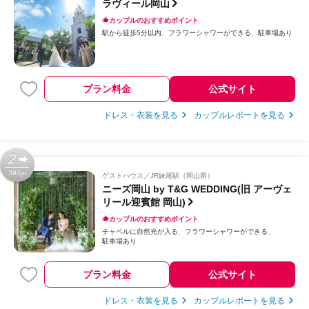
ラヴィール岡山
カップルのおすすめポイント
駅から徒歩5分以内
フラワーシャワーができる
駐車場あり
プラン料金
公式サイト
ドレス・衣装を見る
カップルレポートを見る
2
394pt
ゲストハウス
JR妹尾駅（岡山県）
ニーズ岡山 by T&G WEDDING(旧 アーヴェ
リール迎賓館 岡山)
カップルのおすすめポイント
チャペルに自然光が入る
フラワーシャワーができる
駐車場あり
プラン料金
公式サイト
ドレス・衣装を見る
カップルレポートを見る