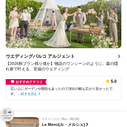
ウエディングパルコ アルジェント
【2026秋プラン残り僅か】物語のワンシーンのように。森の隠
れ家で叶える、至福のウエディング
5.0
おすすめクチコミ
広い上にガーデンや階段もあったので演出の幅も広がり良かったで
す。…
続きを読む
6
243pt
ゲストハウス
岡山（岡山県）
Le Merci(ル・メルシェ)