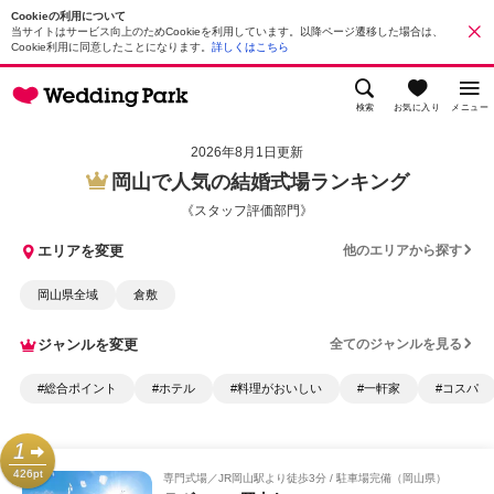
Cookieの利用について
当サイトはサービス向上のためCookieを利用しています。以降ページ遷移した場合は、
Cookie利用に同意したことになります。
詳しくはこちら
検索
お気に入り
メニュー
2026年8月1日更新
岡山で人気の結婚式場ランキング
《スタッフ評価部門》
エリアを変更
他のエリアから探す
岡山県全域
倉敷
ジャンルを変更
全てのジャンルを見る
#総合ポイント
#ホテル
#料理がおいしい
#一軒家
#コスパ
1
426pt
専門式場
JR岡山駅より徒歩3分 / 駐車場完備（岡山県）