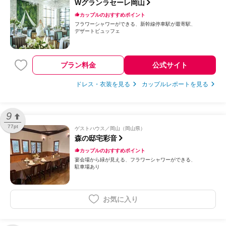
Wグランラセーレ岡山
カップルのおすすめポイント
フラワーシャワーができる
新幹線停車駅が最寄駅
デザートビュッフェ
プラン料金
公式サイト
ドレス・衣装を見る
カップルレポートを見る
9
77pt
ゲストハウス
岡山（岡山県）
森の邸宅彩音
カップルのおすすめポイント
宴会場から緑が見える
フラワーシャワーができる
駐車場あり
お気に入り