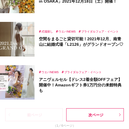
in OSAKA」2021年12月18日（土）開催！
式場探し
ウエパNEWS
ブライダルフェア・イベント
空間をまるごと貸切可能！2021年12月、南青
山に結婚式場「L2126」がグランドオープン♡
ウエパNEWS
ブライダルフェア・イベント
アニヴェルセル【ドレス2着全額OFFフェア】
開催中！Amazonギフト券1万円分の来館特典
も
前ページ
次ページ
（1／6ページ）