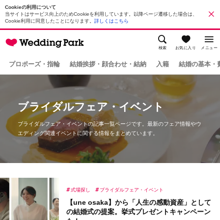
Cookieの利用について
当サイトはサービス向上のためCookieを利用しています。以降ページ遷移した場合は、
Cookie利用に同意したことになります。
詳しくはこちら
検索
お気に入り
メニュー
プロポーズ・指輪
結婚挨拶・顔合わせ・結納
入籍
結婚の基本・
ブライダルフェア・イベント
ブライダルフェア・イベントの記事一覧ページです。最新のフェア情報やウ
エディング関連イベントに関する情報をまとめています。
式場探し
ブライダルフェア・イベント
【une osaka】から「人生の感動資産」として
の結婚式の提案。挙式プレゼントキャンペーン