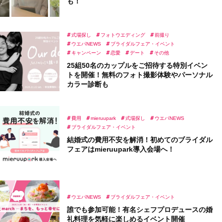
も！
式場探し
フォトウエディング
前撮り
ウエパNEWS
ブライダルフェア・イベント
キャンペーン
恋愛
デート
その他
25組50名のカップルをご招待する特別イベン
トを開催！無料のフォト撮影体験やパーソナル
カラー診断も
費用
mieruupark
式場探し
ウエパNEWS
ブライダルフェア・イベント
結婚式の費用不安を解消！初めてのブライダル
フェアはmieruupark導入会場へ！
ウエパNEWS
ブライダルフェア・イベント
誰でも参加可能！有名シェフプロデュースの婚
礼料理を気軽に楽しめるイベント開催