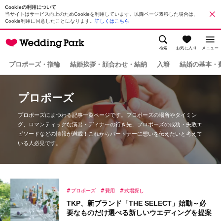
Cookieの利用について
当サイトはサービス向上のためCookieを利用しています。以降ページ遷移した場合は、
Cookie利用に同意したことになります。
詳しくはこちら
検索
お気に入り
メニュー
プロポーズ・指輪
結婚挨拶・顔合わせ・結納
入籍
結婚の基本・
プロポーズ
プロポーズにまつわる記事一覧ページです。プロポーズの場所やタイミン
グ、ロマンティックな演出・ディナーの行き先、プロポーズの成功・失敗エ
ピソードなどの情報が満載！これからパートナーに想いを伝えたいと考えて
いる人必見です。
プロポーズ
費用
式場探し
TKP、新ブランド「THE SELECT」始動～必
要なものだけ選べる新しいウエディングを提案