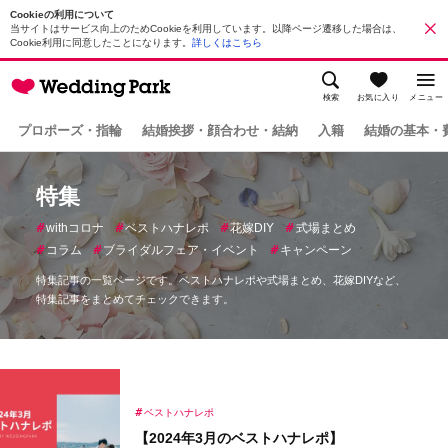
Cookieの利用について
当サイトはサービス向上のためCookieを利用しています。以降ページ遷移した場合は、
Cookie利用に同意したことになります。
詳しくはこちら
検索
お気に入り
メニュー
プロポーズ・指輪
結婚挨拶・顔合わせ・結納
入籍
結婚の基本・
特集
withコロナ
ベストハナレポ
花嫁DIY
式場まとめ
コラム
ブライダルフェア・イベント
キャンペーン
特集記事の一覧ページです。ベストハナレポや式場まとめ、花嫁DIYなど、
特集記事をまとめてチェックできます。
ベストハナレポ
【2024年3月のベストハナレポ】