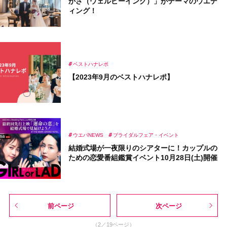
かさ（ウェルビーイング）」がテーマのウエデ
ィング！
ベストハナレポ
【2023年9月のベストハナレポ】
ウエパNEWS
ブライダルフェア・イベント
結婚式場が一夜限りのシアターに！カップルの
ための恋愛番組鑑賞イベント10月28日(土)開催
前ページ
次ページ
（2／19ページ）