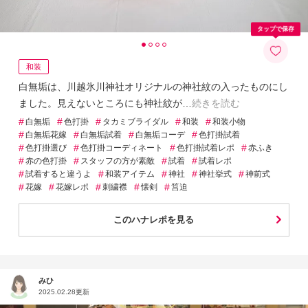
タップで保存
和装
白無垢は、川越氷川神社オリジナルの神社紋の入ったものにし
ました。見えないところにも神社紋が
続きを読む
#
#
#
#
#
白無垢
色打掛
タカミブライダル
和装
和装小物
#
#
#
#
白無垢花嫁
白無垢試着
白無垢コーデ
色打掛試着
#
#
#
#
色打掛選び
色打掛コーディネート
色打掛試着レポ
赤ふき
#
#
#
#
赤の色打掛
スタッフの方が素敵
試着
試着レポ
#
#
#
#
#
試着すると違うよ
和装アイテム
神社
神社挙式
神前式
#
#
#
#
#
花嫁
花嫁レポ
刺繍襟
懐剣
筥迫
このハナレポを見る
みひ
2025.02.28更新