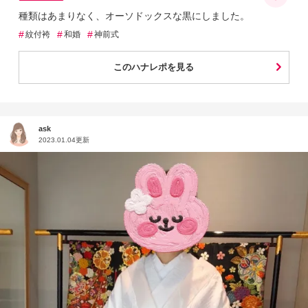
種類はあまりなく、オーソドックスな黒にしました。
#
#
#
紋付袴
和婚
神前式
このハナレポを見る
ask
2023.01.04更新