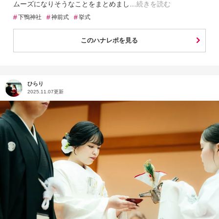
ムーズになりそうなことをまとめまし
続きを読む
#
#
#
下鴨神社
神前式
挙式
このハナレポを見る
ひらり
2025.11.07更新