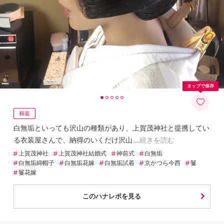
タップで保存
和装
白無垢といっても沢山の種類があり、上賀茂神社と提携してい
る衣装屋さんで、納得のいくだけ沢山
続きを読む
#
#
#
#
上賀茂神社
上賀茂神社結婚式
神前式
白無垢
#
#
#
#
#
白無垢綿帽子
白無垢花嫁
白無垢試着
京かつら今西
鬘
#
鬘花嫁
このハナレポを見る