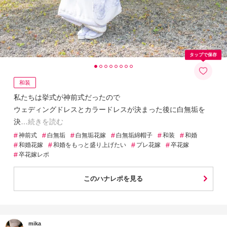
タップで保存
和装
私たちは挙式が神前式だったので
ウェディングドレスとカラードレスが決まった後に白無垢を
決
続きを読む
#
#
#
#
#
#
神前式
白無垢
白無垢花嫁
白無垢綿帽子
和装
和婚
#
#
#
#
和婚花嫁
和婚をもっと盛り上げたい
プレ花嫁
卒花嫁
#
卒花嫁レポ
このハナレポを見る
mika