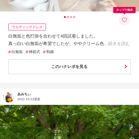
タップで保存
ウエディングドレス
白無垢と色打掛を合わせて4回試着しました。
真っ白い白無垢が希望でしたが、ややクリーム色
続きを読む
#
#
#
白無垢
神前式
和婚
このハナレポを見る
あみちぃ
2022.10.23更新