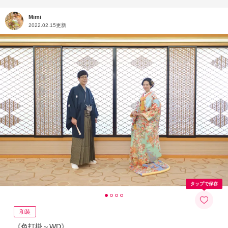
Mimi
2022.02.15更新
タップで保存
和装
《色打掛～WD》