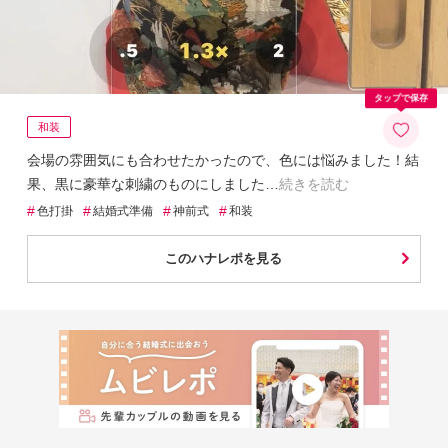
タップで保存
和装
会場の雰囲気にも合わせたかったので、色には悩みました！結
果、黒に豪華な刺繍のものにしました
続きを読む
#
#
#
#
色打掛
結婚式準備
神前式
和装
このハナレポを見る