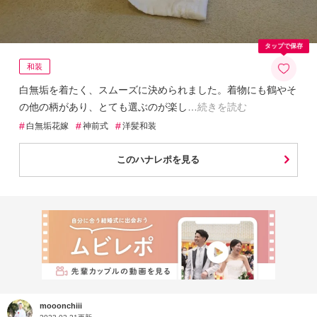
タップで保存
和装
白無垢を着たく、スムーズに決められました。着物にも鶴やそ
の他の柄があり、とても選ぶのが楽し
続きを読む
#
#
#
白無垢花嫁
神前式
洋髪和装
このハナレポを見る
mooonchiii