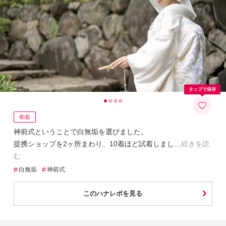
タップで保存
和装
神前式ということで白無垢を選びました。
提携ショップを2ヶ所まわり、10着ほど試着しまし
続きを読
む
#
#
白無垢
神前式
このハナレポを見る