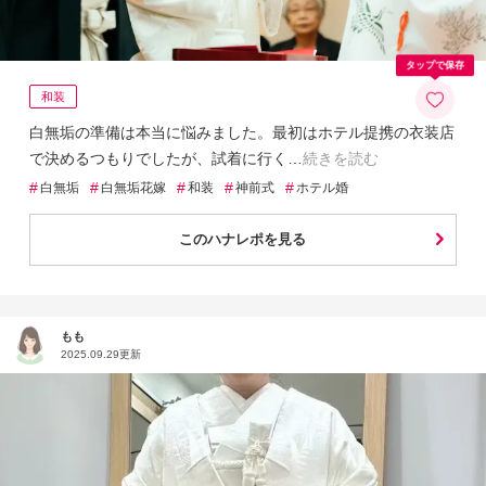
タップで保存
和装
白無垢の準備は本当に悩みました。最初はホテル提携の衣装店
で決めるつもりでしたが、試着に行く
続きを読む
#
#
#
#
#
白無垢
白無垢花嫁
和装
神前式
ホテル婚
このハナレポを見る
もも
2025.09.29更新