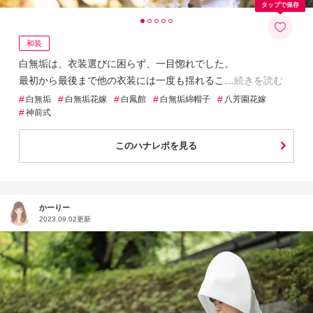
タップで保存
和装
白無垢は、衣装選びに困らず、一目惚れでした。
最初から最後まで他の衣装には一度も揺れるこ
続きを読む
#
#
#
#
#
白無垢
白無垢花嫁
白鳳館
白無垢綿帽子
八芳園花嫁
#
神前式
このハナレポを見る
かーりー
2023.09.02更新