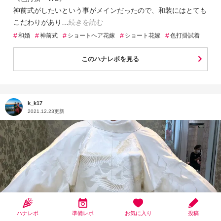
神前式がしたいという事がメインだったので、和装にはとても
こだわりがあり
続きを読む
#
#
#
#
#
和婚
神前式
ショートヘア花嫁
ショート花嫁
色打掛試着
このハナレポを見る
k_k17
2021.12.23更新
ハナレポ
準備レポ
お気に入り
投稿