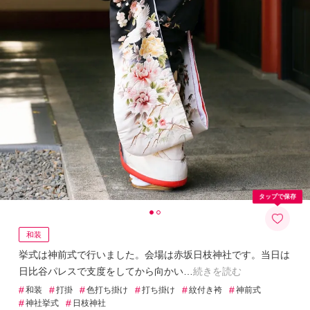
タップで保存
和装
挙式は神前式で行いました。会場は赤坂日枝神社です。当日は
日比谷パレスで支度をしてから向かい
続きを読む
#
#
#
#
#
#
和装
打掛
色打ち掛け
打ち掛け
紋付き袴
神前式
#
#
神社挙式
日枝神社