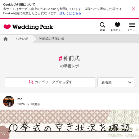
Cookieの利用について
当サイトはサービス向上のためCookieを利用しています。以降ページ遷移した場合は、
Cookie利用に同意したことになります。
詳しくはこちら
検索
お気に入り
メニュー
ハナレポ
神前式の準備レポ
#
神前式
の準備レポ
カテゴリ・タグから探す
me
2026.07.10更新