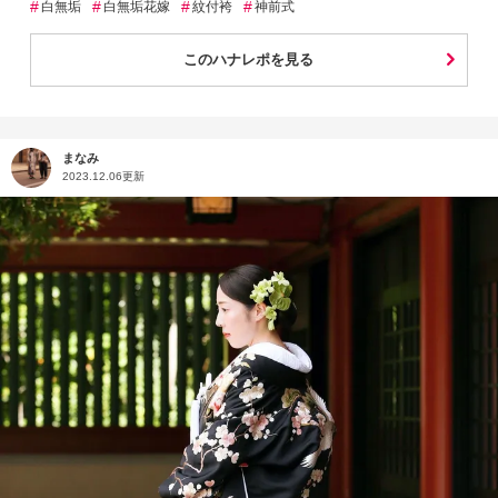
#
#
#
#
白無垢
白無垢花嫁
紋付袴
神前式
このハナレポを見る
まなみ
2023.12.06更新