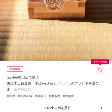
タップで保存
結婚指輪
garden梅田店で購入
夫は木工目金屋、妻はFischerとバラバラのブランドを選び
ま
続きを読む
#
#
#
#
#
和婚
和婚花嫁
神前式
家族婚
白無垢
このハナレポを見る