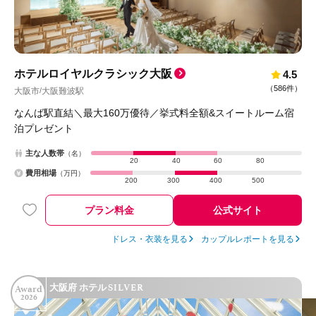
ホテルロイヤルクラシック大阪
4.5
（
586件
）
大阪市
大阪難波駅
/
なんば駅直結＼最大160万優待／挙式料全額&スイートルーム宿
泊プレゼント
主な人数帯
（名）
20
40
60
80
費用相場
（万円）
200
300
400
500
プラン料金
公式サイト
ドレス・衣装を見る
カップルレポートを見る
SILVER
大阪府 ホテル
Award
2026