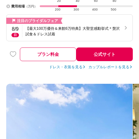
20
40
60
80
費用相場
（万円）
200
300
400
500
注目のブライダルフェア
8/9
【最大100万優待＆来館6万特典】大聖堂感動挙式＊贅沢
試食＆ドレス試着
日
プラン料金
公式サイト
ドレス・衣装を見る
カップルレポートを見る