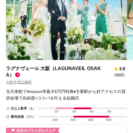
ラグナヴェール 大阪（LAGUNAVEIL OSAK
3.9
A）
（
565件
）
大阪市
渡辺橋駅
/
当月来館でAmazon等最大6万円特典♦主要駅から好アクセスの貸
切会場で自由度×コスパを叶える結婚式
主な人数帯
（名）
20
40
60
80
費用相場
（万円）
200
300
400
500
注目のブライダルフェア