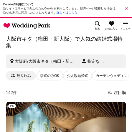
Cookieの利用について
当サイトはサービス向上のためCookieを利用しています。以降ページ遷移した場合は、
Cookie利用に同意したことになります。
詳しくはこちら
検索
お気に入り
メニュー
大阪市キタ（梅田・新大阪）で人気の結婚式場特
集
大阪府/大阪市キタ（梅田・新大阪）
指定なし
絞り込み
挙式のみOK
少人数結婚式
ガーデンウェディング
142件
注目順
PR