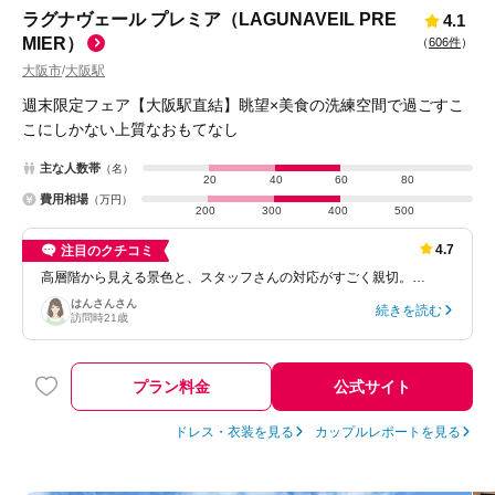
ラグナヴェール プレミア（LAGUNAVEIL PRE
4.1
MIER）
（
606件
）
大阪市
大阪駅
/
週末限定フェア【大阪駅直結】眺望×美食の洗練空間で過ごすこ
こにしかない上質なおもてなし
主な人数帯
（名）
20
40
60
80
費用相場
（万円）
200
300
400
500
4.7
注目のクチコミ
高層階から見える景色と、スタッフさんの対応がすごく親切。…
はんさん
さん
続きを読む
訪問時
21歳
プラン料金
公式サイト
ドレス・衣装を見る
カップルレポートを見る