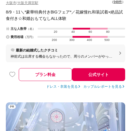
（
948件
）
大阪市
大阪天満宮駅
/
8/9・11＼*豪華特典付きBIGフェア*／花嫁憧れ和装試着×絶品試
食付き☆和婚おもてなしALL体験
主な人数帯
（名）
20
40
60
80
費用相場
（万円）
200
300
400
500
最新の結婚式したクチコミ
神前式は出席する機会もなかったので、周りのメンバーがやって
ないことができてよかった。 また、式場と披露宴が同じ敷地でで
きることや今後も何かあったら帰って来れる（無くならない）こ
とがとても魅力だと感じる
プラン料金
公式サイト
ドレス・衣装を見る
カップルレポートを見る
PR