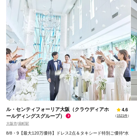
ル・センティフォーリア大阪（クラウディアホ
4.6
ールディングスグループ）
（
1521件
）
大阪市
扇町駅
/
8/8・9【最大120万優待】ドレス2点＆タキシード特別ご優待*水