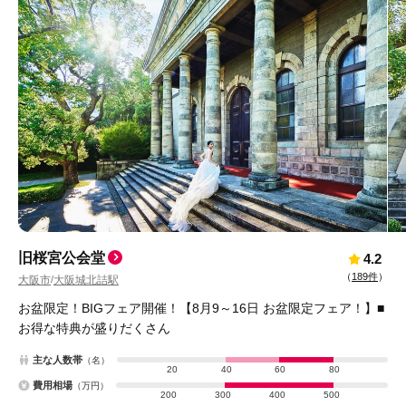
旧桜宮公会堂
4.2
（
189件
）
大阪市
大阪城北詰駅
/
お盆限定！BIGフェア開催！【8月9～16日 お盆限定フェア！】■
お得な特典が盛りだくさん
主な人数帯
（名）
20
40
60
80
費用相場
（万円）
200
300
400
500