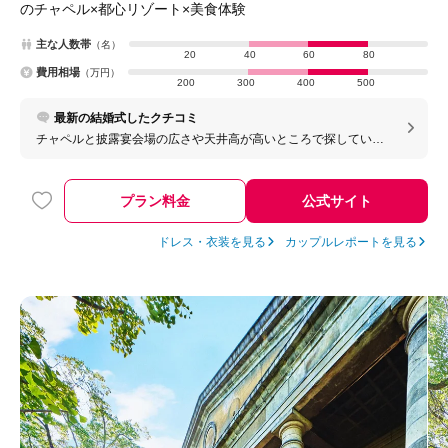
のチャペル×都心リゾート×美食体験
主な人数帯
（名）
20
40
60
80
費用相場
（万円）
200
300
400
500
最新の結婚式したクチコミ
チャペルと披露宴会場の広さや天井高が高いところで探している
方はおすすめです。 スタッフの方も技術がすごいので、安心して
任せられます。 また、披露宴会場にもペットと一緒に参加できる
のでペット婚がしたい方はおすすめです。
プラン料金
公式サイト
ドレス・衣装を見る
カップルレポートを見る