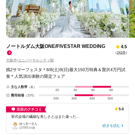
ノートルダム大阪ONE/FIVESTAR WEDDING
4.5
（
241件
）
大阪市
ユニバーサルシティ駅
/
残2サマーフェスタ＊8/8(土)9(日)最大150万特典＆贅沢4万円試
食＊人気演出体験の限定フェア
主な人数帯
（名）
20
40
60
80
費用相場
（万円）
200
300
400
500
5.0
注目のクチコミ
挙式会場の繊細な美しさとはまた違った…
ゆっきー
さん
続きを読む
訪問時
34歳