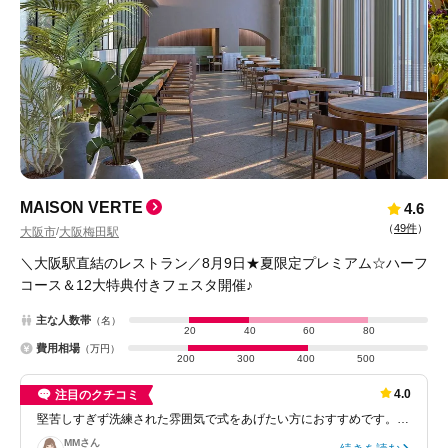
MAISON VERTE
4.6
（
49件
）
大阪市
大阪梅田駅
/
＼大阪駅直結のレストラン／8月9日★夏限定プレミアム☆ハーフ
コース＆12大特典付きフェスタ開催♪
主な人数帯
（名）
20
40
60
80
費用相場
（万円）
200
300
400
500
4.0
注目のクチコミ
堅苦しすぎず洗練された雰囲気で式をあげたい方におすすめです。…
MM
さん