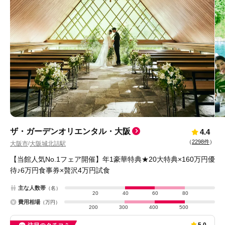
ザ・ガーデンオリエンタル・大阪
4.4
（
2298件
）
大阪市
大阪城北詰駅
/
【当館人気No.1フェア開催】年1豪華特典★20大特典×160万円優
待♪6万円食事券×贅沢4万円試食
主な人数帯
（名）
20
40
60
80
費用相場
（万円）
200
300
400
500
5.0