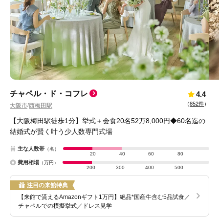
チャペル・ド・コフレ
4.4
（
852件
）
大阪市
西梅田駅
/
【大阪梅田駅徒歩1分】挙式＋会食20名52万8,000円◆60名迄の
結婚式が賢く叶う少人数専門式場
主な人数帯
（名）
20
40
60
80
費用相場
（万円）
200
300
400
500
注目の来館特典
【来館で貰えるAmazonギフト1万円】絶品*国産牛含む5品試食／
チャペルでの模擬挙式／ドレス見学