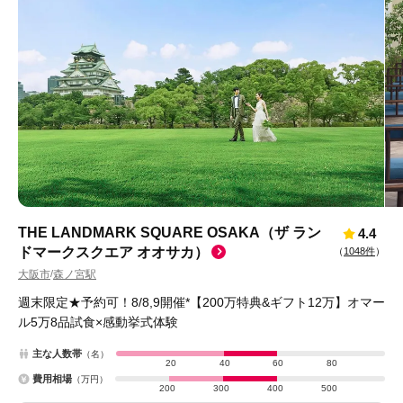
THE LANDMARK SQUARE OSAKA（ザ ラン
4.4
ドマークスクエア オオサカ）
（
1048件
）
大阪市
森ノ宮駅
/
週末限定★予約可！8/8,9開催*【200万特典&ギフト12万】オマー
ル5万8品試食×感動挙式体験
主な人数帯
（名）
20
40
60
80
費用相場
（万円）
200
300
400
500