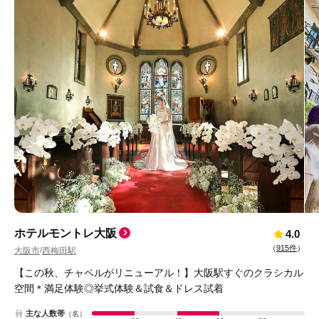
ホテルモントレ大阪
4.0
（
915件
）
大阪市
西梅田駅
/
【この秋、チャペルがリニューアル！】大阪駅すぐのクラシカル
空間＊満足体験◎挙式体験＆試食＆ドレス試着
主な人数帯
（名）