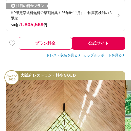
注目の料金プラン
HP限定挙式料無料◇早割特典！26年9~11月にご披露宴検討の方
限定
1,805,569
50名
円
プラン料金
公式サイト
ドレス・衣装を見る
カップルレポートを見る
GOLD
大阪府 レストラン・料亭
Award
2026