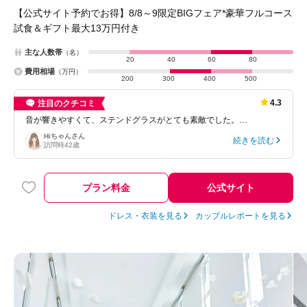
【公式サイト予約でお得】8/8～9限定BIGフェア*豪華フルコース
試食＆ギフト最大13万円付き
主な人数帯
（名）
20
40
60
80
費用相場
（万円）
200
300
400
500
4.3
注目のクチコミ
音が響きやすくて、ステンドグラスがとても素敵でした。…
Hiちゃん
さん
続きを読む
訪問時
42歳
プラン料金
公式サイト
ドレス・衣装を見る
カップルレポートを見る