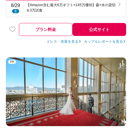
8/29
【Amazon含む最大6万ギフト×145万優待】森×水の貸切
＆3万試食
土
プラン料金
公式サイト
ドレス・衣装を見る
カップルレポートを見る
PR