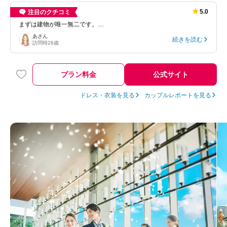
5.0
注目のクチコミ
まずは建物が唯一無二です。…
あ
さん
続きを読む
訪問時
26歳
プラン料金
公式サイト
ドレス・衣装を見る
カップルレポートを見る