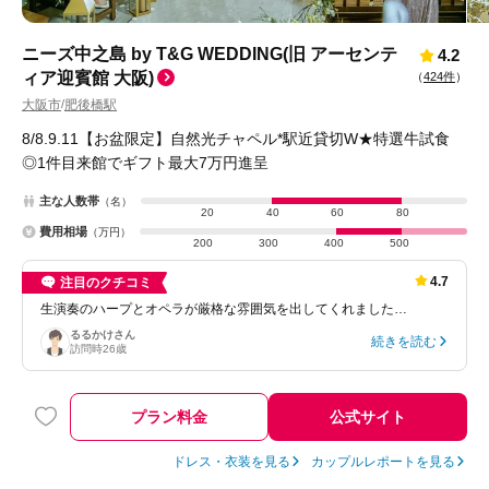
ニーズ中之島 by T&G WEDDING(旧 アーセンテ
4.2
ィア迎賓館 大阪)
（
424件
）
大阪市
肥後橋駅
/
8/8.9.11【お盆限定】自然光チャペル*駅近貸切W★特選牛試食
◎1件目来館でギフト最大7万円進呈
主な人数帯
（名）
20
40
60
80
費用相場
（万円）
200
300
400
500
4.7
注目のクチコミ
生演奏のハープとオペラが厳格な雰囲気を出してくれました…
るるかけ
さん
続きを読む
訪問時
26歳
プラン料金
公式サイト
ドレス・衣装を見る
カップルレポートを見る