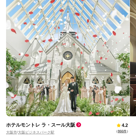
ホテルモントレ ラ・スール大阪
4.2
（
866件
）
大阪市
大阪ビジネスパーク駅
/