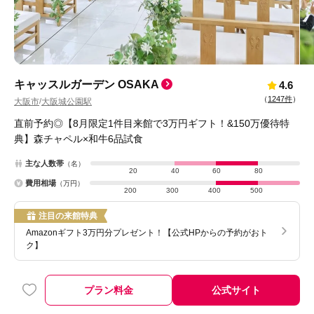
キャッスルガーデン OSAKA
4.6
（
1247件
）
大阪市
大阪城公園駅
/
直前予約◎【8月限定1件目来館で3万円ギフト！&150万優待特
典】森チャペル×和牛6品試食
主な人数帯
（名）
20
40
60
80
費用相場
（万円）
200
300
400
500
注目の来館特典
Amazonギフト3万円分プレゼント！【公式HPからの予約がおト
ク】
プラン料金
公式サイト