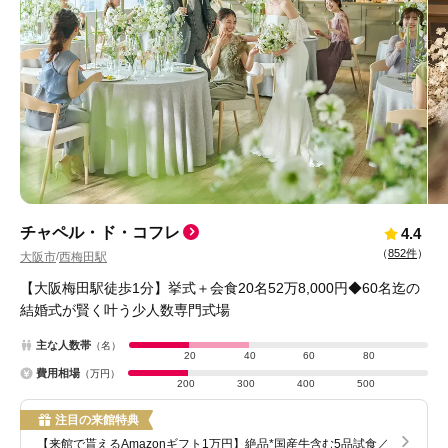
チャペル・ド・コフレ
4.4
（
852件
）
大阪市
西梅田駅
/
【大阪梅田駅徒歩1分】挙式＋会食20名52万8,000円◆60名迄の
結婚式が賢く叶う少人数専門式場
主な人数帯
（名）
20
40
60
80
費用相場
（万円）
200
300
400
500
注目の来館特典
【来館で貰えるAmazonギフト1万円】絶品*国産牛含む5品試食／