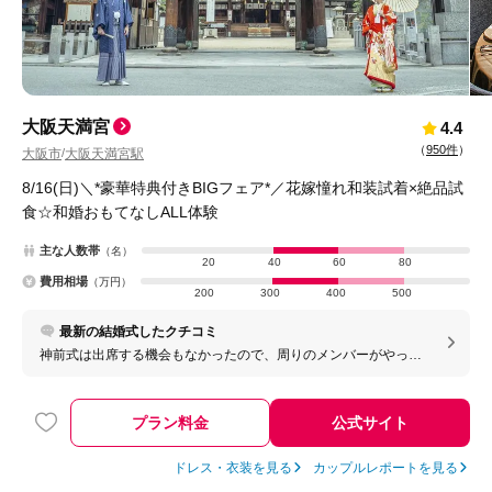
大阪天満宮
4.4
（
950件
）
大阪市
大阪天満宮駅
/
8/16(日)＼*豪華特典付きBIGフェア*／花嫁憧れ和装試着×絶品試
食☆和婚おもてなしALL体験
主な人数帯
（名）
20
40
60
80
費用相場
（万円）
200
300
400
500
最新の結婚式したクチコミ
神前式は出席する機会もなかったので、周りのメンバーがやって
ないことができてよかった。 また、式場と披露宴が同じ敷地でで
きることや今後も何かあったら帰って来れる（無くならない）こ
とがとても魅力だと感じる
プラン料金
公式サイト
ドレス・衣装を見る
カップルレポートを見る