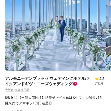
アルモニーアンブラッセ ウェディングホテル/テ
4.2
イクアンドギヴ・ニーズウェディング
（
751件
）
大阪市
大阪梅田駅
/
8/8.9.11【当館人気No1】絶景チャペル体験&牛フィレ試食♪1件
目来館でアマギフ1万円進呈◎