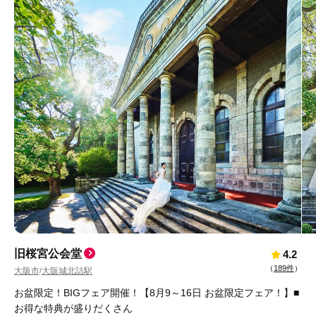
旧桜宮公会堂
4.2
（
189件
）
大阪市
大阪城北詰駅
/
お盆限定！BIGフェア開催！【8月9～16日 お盆限定フェア！】■
お得な特典が盛りだくさん