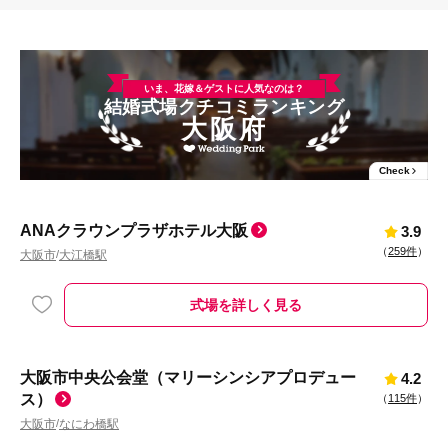
いま、花嫁＆ゲストに人気なのは？
結婚式場クチコミランキング
大阪府
Check
ANAクラウンプラザホテル大阪
3.9
（
259件
）
大阪市
大江橋駅
/
式場を詳しく見る
大阪市中央公会堂（マリーシンシアプロデュー
4.2
ス）
（
115件
）
大阪市
なにわ橋駅
/