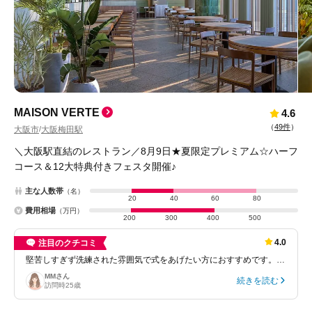
MAISON VERTE
4.6
（
49件
）
大阪市
大阪梅田駅
/
＼大阪駅直結のレストラン／8月9日★夏限定プレミアム☆ハーフ
コース＆12大特典付きフェスタ開催♪
主な人数帯
（名）
20
40
60
80
費用相場
（万円）
200
300
400
500
4.0
注目のクチコミ
堅苦しすぎず洗練された雰囲気で式をあげたい方におすすめです。…
MM
さん
続きを読む
訪問時
25歳