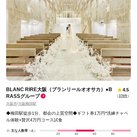
BLANC RIRE大阪（ブランリールオオサカ）●B
4.5
RASSグループ
（
378件
）
大阪市
大阪梅田駅
/
◆梅田駅徒歩1分、都会の上質空間◆ギフト券1万円*洗練チャペ
ル体験×贅沢4万円コース試食
主な人数帯
（名）
20
40
60
80