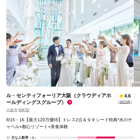
ル・センティフォーリア大阪（クラウディアホ
4.6
ールディングスグループ）
（
1521件
）
大阪市
扇町駅
/
8/15・16【最大120万優待】ドレス2点＆タキシード特典*水のチ
ャペル×都心リゾート×美食体験
主な人数帯
（名）