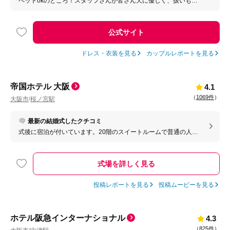
ペットokのところ！スタッフさんが皆さん犬に優しく、扱いも慣
れてらっしゃる！
公式サイト
ドレス・衣装を見る
カップルレポートを見る
帝国ホテル 大阪
4.1
（
1069件
）
大阪市
桜ノ宮駅
/
最新の結婚式したクチコミ
式後に宿泊が付いています。20階のスイートルームで普通の人は
予約できない部屋です。貴重な経験ができました。翌日の朝食ビ
ュッフェもとても美味しかったです。式中にご飯が食べられなか
ったので、メインのお肉と前菜だけ追加で用意していただけたの
式場を詳しく見る
もありがたかったです。
投稿レポートを見る
投稿ムービーを見る
ホテル阪急インターナショナル
4.3
（
825件
）