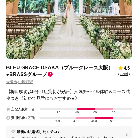
BLEU GRACE OSAKA（ブルーグレース大阪）
4.5
●BRASSグループ
（
229件
）
大阪市
中崎町駅
/
【梅田駅徒歩5分×1組貸切が好評】人気チャペル体験＆コース試
食つき《初めて見学にもおすすめ★》
主な人数帯
（名）
20
40
60
80
費用相場
（万円）
200
300
400
500
最新の結婚式したクチコミ