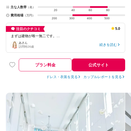
主な人数帯
（名）
20
40
60
80
費用相場
（万円）
200
300
400
500
5.0
注目のクチコミ
まずは建物が唯一無二です。…
あ
さん
続きを読む
訪問時
26歳
プラン料金
公式サイト
ドレス・衣装を見る
カップルレポートを見る