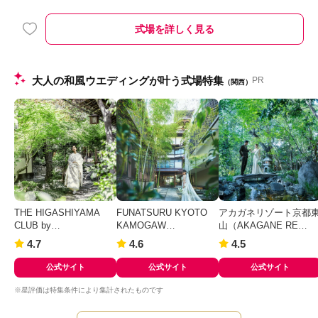
式場を詳しく見る
大人の和風ウエディングが叶う式場特集
PR
（関西）
THE HIGASHIYAMA
FUNATSURU KYOTO
アカガネリゾート京都
CLUB by…
KAMOGAW…
山（AKAGANE RE…
4.7
4.6
4.5
公式サイト
公式サイト
公式サイト
※星評価は特集条件により集計されたものです