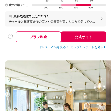
20
40
60
80
費用相場
（万円）
200
300
400
500
最新の結婚式したクチコミ
チャペルと披露宴会場の広さや天井高が高いところで探している
方はおすすめです。 スタッフの方も技術がすごいので、安心して
任せられます。 また、披露宴会場にもペットと一緒に参加できる
のでペット婚がしたい方はおすすめです。
プラン料金
公式サイト
ドレス・衣装を見る
カップルレポートを見る