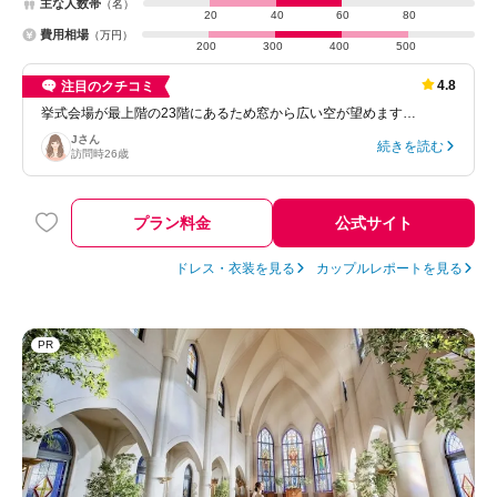
主な人数帯
（名）
20
40
60
80
費用相場
（万円）
200
300
400
500
4.8
注目のクチコミ
挙式会場が最上階の23階にあるため窓から広い空が望めます…
J
さん
続きを読む
訪問時
26歳
プラン料金
公式サイト
ドレス・衣装を見る
カップルレポートを見る
PR