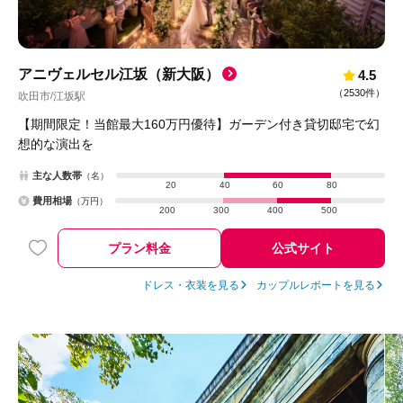
アニヴェルセル江坂（新大阪）
4.5
（
2530件
）
吹田市
江坂駅
/
【期間限定！当館最大160万円優待】ガーデン付き貸切邸宅で幻
想的な演出を
主な人数帯
（名）
20
40
60
80
費用相場
（万円）
200
300
400
500
プラン料金
公式サイト
ドレス・衣装を見る
カップルレポートを見る