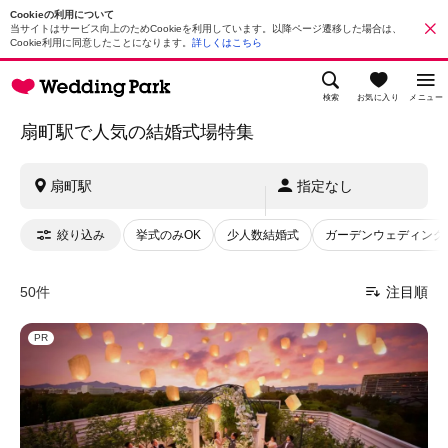
Cookieの利用について
当サイトはサービス向上のためCookieを利用しています。以降ページ遷移した場合は、
Cookie利用に同意したことになります。
詳しくはこちら
検索
お気に入り
メニュー
扇町駅で人気の結婚式場特集
扇町駅
指定なし
絞り込み
挙式のみOK
少人数結婚式
ガーデンウェディング
50件
注目順
PR