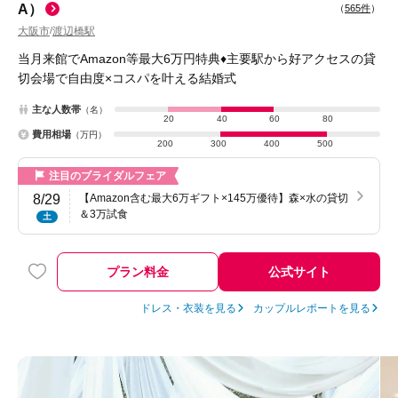
A）
（
565件
）
大阪市
渡辺橋駅
/
当月来館でAmazon等最大6万円特典♦主要駅から好アクセスの貸
切会場で自由度×コスパを叶える結婚式
主な人数帯
（名）
20
40
60
80
費用相場
（万円）
200
300
400
500
注目のブライダルフェア
8/29
【Amazon含む最大6万ギフト×145万優待】森×水の貸切
＆3万試食
土
プラン料金
公式サイト
ドレス・衣装を見る
カップルレポートを見る