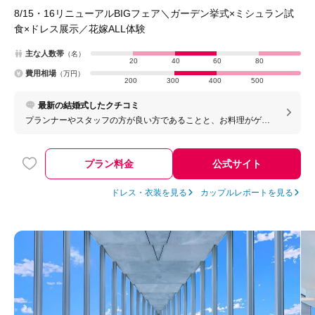
8/15・16リニューアルBIGフェア＼ガーデン挙式×ミシュラン試
食×ドレス展示／花嫁ALL体験
主な人数帯
（名）
20
40
60
80
費用相場
（万円）
200
300
400
500
最新の結婚式したクチコミ
プランナーやスタッフの方が良い方であることと、お料理がゲス
トからもすごく好評でした！
プラン料金
公式サイト
ドレス・衣装を見る
カップルレポートを見る