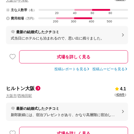
大阪市
中津駅
/
主な人数帯
（名）
20
40
60
80
費用相場
（万円）
200
300
400
500
最新の結婚式したクチコミ
式当日にホテルにも泊まれるので、思い出に残りました。
式場を詳しく見る
投稿レポートを見る
投稿ムービーを見る
ヒルトン大阪
4.1
（
404件
）
大阪市
西梅田駅
/
最新の結婚式したクチコミ
新郎新婦には、宿泊プレゼントがあり、かなり高層階に宿泊し、
部屋にはウェディングケーキ、シャンパンなどが用意されてい
て、とてもびっくりしました。翌日の朝食もついており、至れり
尽くせりで非の打ちどころがありません。何をとっても1級品で
式場を詳しく見る
す。