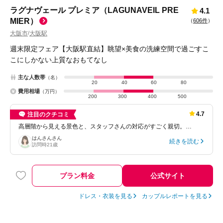
ラグナヴェール プレミア（LAGUNAVEIL PRE
4.1
MIER）
（
606件
）
大阪市
大阪駅
/
週末限定フェア【大阪駅直結】眺望×美食の洗練空間で過ごすこ
こにしかない上質なおもてなし
主な人数帯
（名）
20
40
60
80
費用相場
（万円）
200
300
400
500
4.7
注目のクチコミ
高層階から見える景色と、スタッフさんの対応がすごく親切。…
はんさん
さん
続きを読む
訪問時
21歳
プラン料金
公式サイト
ドレス・衣装を見る
カップルレポートを見る