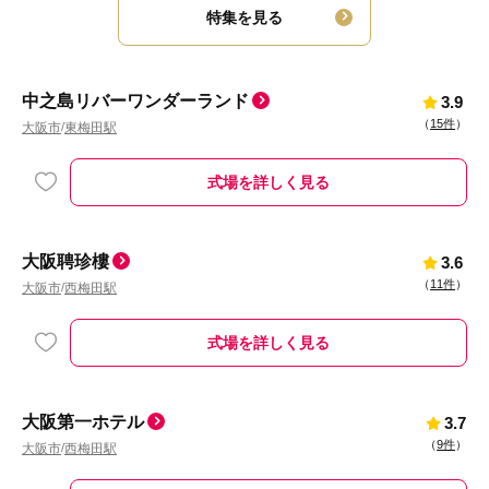
特集を見る
中之島リバーワンダーランド
3.9
（
15件
）
大阪市
東梅田駅
/
式場を詳しく見る
大阪聘珍樓
3.6
（
11件
）
大阪市
西梅田駅
/
式場を詳しく見る
大阪第一ホテル
3.7
（
9件
）
大阪市
西梅田駅
/