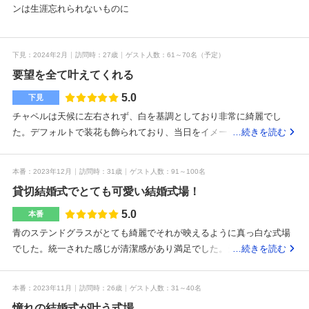
ンは生涯忘れられないものに
下見
2024年2月
訪問時
27歳
ゲスト人数
61～70名
（予定）
要望を全て叶えてくれる
5.0
下見
チャペルは天候に左右されず、白を基調としており非常に綺麗でし
た。デフォルトで装花も飾られており、当日をイメージしやすかった
…続きを読む
です。チャペル横にある新婦控室からは、小さな窓があり、マジック
ミラーとなっているためチャペルの様子を見ることができます。ま
本番
2023年12月
訪問時
31歳
ゲスト人数
91～100名
た、その控室は防音となっているため子供が泣いている場合はそちら
貸切結婚式でとても可愛い結婚式場！
から見ていただくこともでき、ゲストも気を遣わなくて良さそうでし
た。披露宴会場の天井はとても高く、新郎新婦とゲストの距離がとて
5.0
本番
も近く、非常に素敵な空間でした。70人、自己負担150万を理想として
青のステンドグラスがとても綺麗でそれが映えるように真っ白な式場
おりましたが、今までの後悔ややりたい事などに耳を傾けていただ
でした。統一された感じが清潔感があり満足でした。天井も高いです
…続きを読む
き、何とか自己負担200万程度まで抑えていただきました。もちろんこ
し、シャンデリアなど装飾品もとても可愛いくて綺麗でした！98人を
こから上がることは考えられますが、かなりパンパンの見積もりをあ
呼びましたが、そこは少し狭め、ですが貸切なのがよかったです！喫
本番
2023年11月
訪問時
26歳
ゲスト人数
31～40名
げていただきました。5件見学しましたが、この質でこのお値段は他で
煙所も近くて満足です。大阪港から近くてそこは問題ないとおもいま
はないと思います。本当においしかったです。特にスープとパンが美
憧れの結婚式が叶う式場