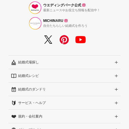
ウエディングパーク公式
最新ニュースやお役立ち情報を配信中！
MICHINARU
自分たちらしい結婚式を作ろう
結婚式場探し
結婚式レシピ
エリアから探す
結婚式のダンドリ
こだわりから探す
結婚式準備レポート『ハナレポ』
サービス・ヘルプ
雰囲気から探す
結婚式当日の動画『ムビレポ』
結婚準備ガイド
規約・会社案内
見積りから探す
Wedding Park Magazine
サイトコンセプト