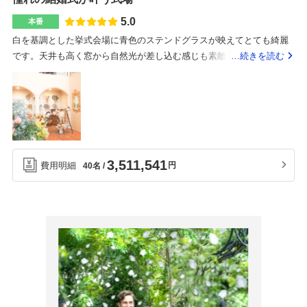
す。プランナーさんはとても親しみやすく、なんでもお願いしやすい
味しかったです。大阪港駅1番出口を出て、徒歩5分かからずに行ける
ですし、何事にも真摯に向き合ってくれました。大満足のプランナー
5.0
本番
ため、非常にアクセスが良いです。中央線のため少し乗り換えが必要
さんで嬉しかったです！1日1組限定の貸切結婚式場で、まるで別荘に
白を基調とした挙式会場に青色のステンドグラスが映えてとても綺麗
な場所ではありますが、都心部へは出やすいです。私達は別の式場で
みんなを呼んだような感覚になります。小物や何もかも可愛いのでお
です。天井も高く窓から自然光が差し込む感じも素敵です。披露宴会
…続きを読む
既に契約をしてしまっていたのですが、色々と不安があったため別の
すすめです！貸切結婚式をしたいのならおすすめです！アクセスは気
場も天井が高く開放感があります。披露宴会場内に大階段があり、入
式場を探しておりました。その時の不安点なども聞いていただき、見
になるかもしれませんが、実際はそんなに気になりませんでした、
場などで使用するとロマンチックな演出ができます。ドレス選びとお
積もりも何度も出すことなく、初めから最大限の値引きをしていただ
色々お願いも気軽にきいてくれます！みなさんあったかいです。
料理をこだわったため、最初の見積もりよりも値上がりしました。当
きました。キャプテンの方も気さくで、とても話しやすかったです。
日成約特典(見学時)、お日柄割引(仏滅)、3ヶ月以内挙式などその他に
途中でドリンクを持ってきてくださる女性の方がいらっしゃいました
もサービスして頂きました。コース料理の内容やボリューム、お値段
が、とても話しやすく心が和らぎました。とにかく下見当日に関わっ
の違いから5種類程コースの種類があります。最寄り駅から5分程と電
てくださった方が素晴らしかったです。他の方の声が大きすぎるな
3,511,541
費用明細
円
40名
車でのアクセスも良いです。また駐車場を常設しているので安心で
ど、気になるなどもなかったです。•スタッフの対応•完全貸切•料理の
す。皆さん明るくて話しやすく雰囲気も良いです。担当のプランナー
おいしさ基本的にやりたいことは何でも叶えられそうでした。スクリ
の方に加え、衣装、ヘアメイク、フラワーコーディネート、音響、写
ーンも左右に2つあり、どの席からも見やすいように感じました。
真、料理担当のシェフなどそれぞれの専門分野の方と打ち合わせが出
来ます。結婚式場全体的に明るく綺麗でロマンチックな雰囲気があり
ます。特に挙式会場は内装だけでなく椅子やバージンロードまで白く
てほんとに綺麗です。加えて青色のステンドグラスもとても綺麗で
す。披露宴会場にある大階段もロマンチックな演出にはピッタリでお
すすめです。他の結婚式場にはない、天井高、ステンドグラスを兼ね