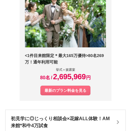
揃えた白基調とした挙式会場が決め手です。
<1件目来館限定＊最大165万優待>80名269
万！通年利用可能
挙式＋披露宴
2,695,969
80名
円
最新のプラン料金を見る
初見学に◎じっくり相談会×花嫁ALL体験！AM
来館*和牛4万試食