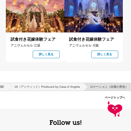
試食付き花嫁体験フェア
試食付き花嫁体験フェア
アニヴェルセル 江坂
アニヴェルセル 大阪
詳しく見る
詳しく見る
港駅
18（アンウィット）Produced by Casa d' Angela
ロケーション（自慢の景色）
ページトップへ