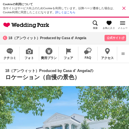
Cookieの利用について
当サイトはサービス向上のためCookieを利用しています。以降ページ遷移した場合は、
Cookie利用に同意したことになります。
詳しくはこちら
検索
お気に入り
メニュー
18（アンウィット）Produced by Casa d' Angela
公式サイト
FAQ
クチコミ
フォト
費用プラン
フェア
アクセス
18（アンウィット）Produced by Casa d' Angelaの
ロケーション（自慢の景色）