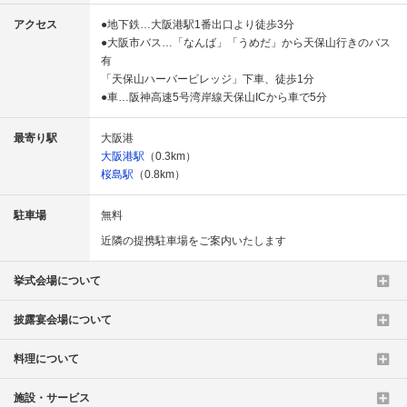
アクセス
●地下鉄…大阪港駅1番出口より徒歩3分
●大阪市バス…「なんば」「うめだ」から天保山行きのバス
有
「天保山ハーバービレッジ」下車、徒歩1分
●車…阪神高速5号湾岸線天保山ICから車で5分
最寄り駅
大阪港
大阪港駅
（0.3km）
桜島駅
（0.8km）
駐車場
無料
近隣の提携駐車場をご案内いたします
挙式会場について
披露宴会場について
料理について
施設・サービス