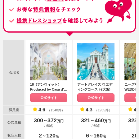
会場名
18（アンウィット）
アートグレイス ウエデ
ニーズ中之
Produced by Casa d'
ィングコースト(大阪)
WEDDI
Angela
ティア迎
公式サイト
公式サイト
公
4.6
4.3
4.
満足度
（1340件）
（1935件）
300
372
321
460
323
〜
〜
万円
万円
公式見積
/ 60名
/ 60名
2
120
6
160
20
収容人数
〜
〜
名
名