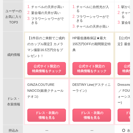
チャペルの天井が高い
チャペルに自然光が入
駅から
る
ユーザーの
宴会場の天井が高い
チャペ
お気に入り
フラワーシャワーがで
る
フラワーシャワーがで
きる
TOP3
きる
宴会場
チャペルの天井が高い
【1件目のご来館でご成約
HP最低価格保証★最大
【公式H
のカップル限定】カメラ
155万円OFFの期間限定特
定】最低
マン撮影16.5万円分をプ
典
成約情報
レゼント！
公式サイト限定の
公式サイト限定の
公式
特典情報をチェック
特典情報をチェック
特典情
GINZA COUTURE
DESTINY Line(デスティニ
Dressmo
NAOCO(銀座クチュール
ーライン)
FOUR 
ナオコ)
ォーシス 
ドレス・
ー)
衣装情報
ドレス・衣装の
ドレス・衣装の
ドレ
情報を見る
情報を見る
情
持込み
ー
ー
衣装