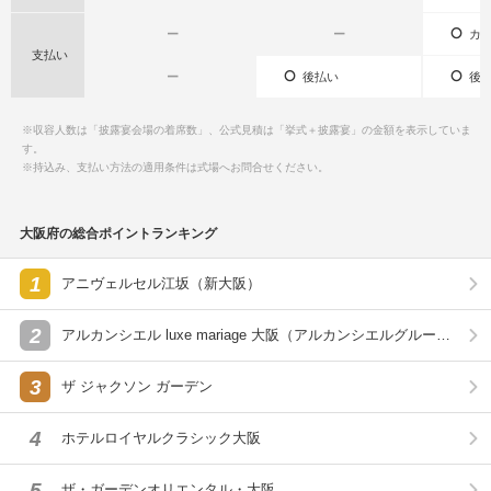
ー
ー
カー
支払い
ー
後払い
後払
※収容人数は「披露宴会場の着席数」、公式見積は「挙式＋披露宴」の金額を表示していま
す。
※持込み、支払い方法の適用条件は式場へお問合せください。
大阪府の総合ポイントランキング
1
アニヴェルセル江坂（新大阪）
2
アルカンシエル luxe mariage 大阪（アルカンシエルグルー
プ）
3
ザ ジャクソン ガーデン
4
ホテルロイヤルクラシック大阪
5
ザ・ガーデンオリエンタル・大阪