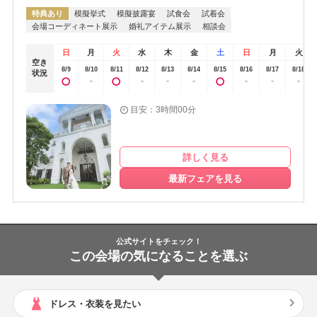
特典あり
模擬挙式
模擬披露宴
試食会
試着会
会場コーディネート展示
婚礼アイテム展示
相談会
日
月
火
水
木
金
土
日
月
火
空き
8/9
8/10
8/11
8/12
8/13
8/14
8/15
8/16
8/17
8/18
状況
-
-
-
-
-
-
-
目安：3時間00分
詳しく見る
最新フェアを見る
公式サイトをチェック！
この会場の気になることを選ぶ
ドレス・衣装を見たい