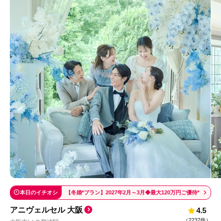
本日のイチオシ
【冬婚*プラン】2027年2月～3月◆最大120万円ご優待*
アニヴェルセル 大阪
4.5
（
2237件
）