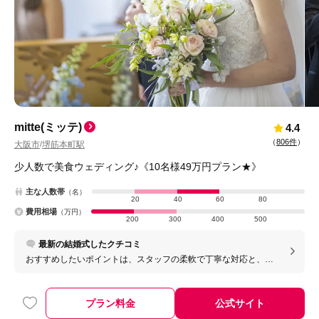
mitte(ミッテ)
4.4
（
806件
）
大阪市
堺筋本町駅
/
少人数で美食ウェディング♪《10名様49万円プラン★》
主な人数帯
（名）
20
40
60
80
費用相場
（万円）
200
300
400
500
最新の結婚式したクチコミ
おすすめしたいポイントは、スタッフの柔軟で丁寧な対応と、ゲ
ストとの距離が近いアットホームな空間です。打ち合わせから当
日まで細かな要望にも親身に対応してくださり、安心して準備を
進めることができました。また、音響や映像設備も充実している
プラン料金
公式サイト
ため、演奏や映像演出などオリジナリティのある披露宴を実現し
やすい点も魅力です。形式にとらわれず、自分たちらしい結婚式