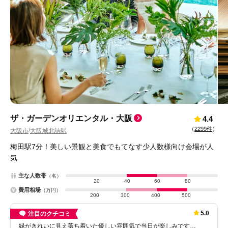
ザ・ガーデンオリエンタル・大阪
4.4
（
2299件
）
大阪市
大阪城北詰駅
/
梅田駅7分！美しい景観と美食でもてなす少人数様向け会場が人
気
主な人数帯
（名）
20
40
60
80
費用相場
（万円）
200
300
400
500
5.0
注目のクチコミ
緑がきれいに見え落ち着いた優しい雰囲気で当日が楽しみです…