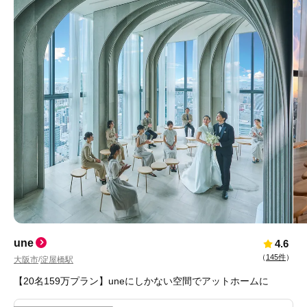
une
4.6
（
145件
）
大阪市
淀屋橋駅
/
【20名159万プラン】uneにしかない空間でアットホームに