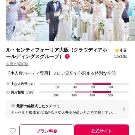
ル・センティフォーリア大阪（クラウディアホ
4.6
ールディングスグループ）
（
1521件
）
大阪市
扇町駅
/
【少人数パーティ専用】フロア貸切で心温まる特別な空間
主な人数帯
（名）
20
40
60
80
費用相場
（万円）
200
300
400
500
最新の結婚式したクチコミ
チャペルと披露宴会場の広さや天井高が高いところで探している
方はおすすめです。 スタッフの方も技術がすごいので、安心して
任せられます。 また、披露宴会場にもペットと一緒に参加できる
のでペット婚がしたい方はおすすめです。
プラン料金
公式サイト