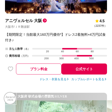
アニヴェルセル 大阪
4.5
（
2237件
）
大阪市
ＪＲ難波駅
/
【期間限定！当館最大160万円優待*】ドレス2着無料×4万円試食
付き♪
主な人数帯
（名）
20
40
60
80
費用相場
（万円）
200
300
400
500
プラン料金
公式サイト
ドレス・衣装を見る
カップルレポートを見る
SILVER
大阪府 挙式会場の雰囲気
Award
2026