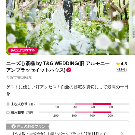
あなたにおすすめ
ニーズ心斎橋 by T&G WEDDING(旧 アルモニー
4.3
アンブラッセイットハウス)
（
485件
）
大阪市
長堀橋駅
/
ゲストに優しい好アクセス！白亜の邸宅を貸切にして最高の一日
を
主な人数帯
（名）
20
40
60
80
費用相場
（万円）
200
300
400
500
注目の料金プラン
【少人数・挙式会食】お得なパックプラン！27年11月まで