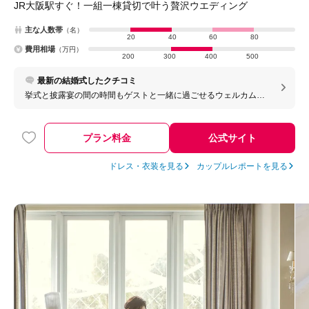
JR大阪駅すぐ！一組一棟貸切で叶う贅沢ウエディング
主な人数帯
（名）
20
40
60
80
費用相場
（万円）
200
300
400
500
最新の結婚式したクチコミ
挙式と披露宴の間の時間もゲストと一緒に過ごせるウェルカムパ
ーティーの時間がある 披露宴の途中で、ガーデンでゲストと楽し
くおしゃべりしながらビールを飲める「ビアバー」の時間がある
のが良かった
プラン料金
公式サイト
ドレス・衣装を見る
カップルレポートを見る