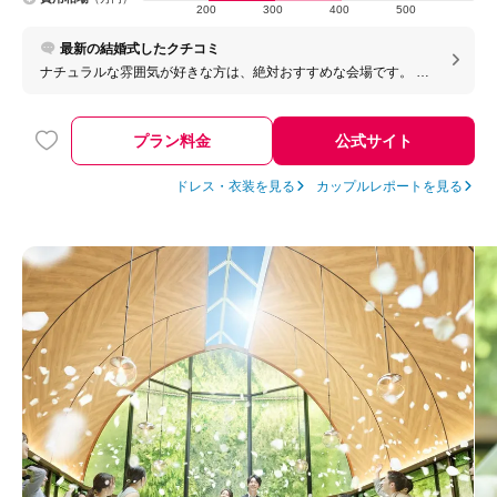
200
300
400
500
最新の結婚式したクチコミ
ナチュラルな雰囲気が好きな方は、絶対おすすめな会場です。 木
の包まれた挙式会場に、床が木ででかた開放感のある披露宴会場
がきっと気にいると思います。
プラン料金
公式サイト
ドレス・衣装を見る
カップルレポートを見る