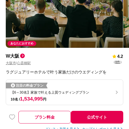
あなたにおすすめ
W大阪
4.2
（
8件
）
大阪市
心斎橋駅
/
ラグジュアリーホテルで叶う家族だけのウエディングを
注目の料金プラン
【6～30名】家族で叶える上質ウェディングプラン
1,534,995
10名
円
プラン料金
公式サイト
ドレス・衣装を見る
カップルレポートを見る