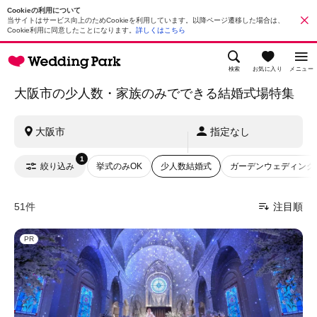
Cookieの利用について
当サイトはサービス向上のためCookieを利用しています。以降ページ遷移した場合は、
Cookie利用に同意したことになります。
詳しくはこちら
検索
お気に入り
メニュー
大阪市の少人数・家族のみでできる結婚式場特集
大阪市
指定なし
1
絞り込み
挙式のみOK
少人数結婚式
ガーデンウェディング
51件
注目順
PR