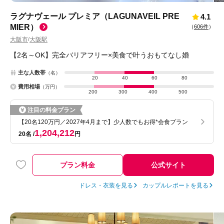
ラグナヴェール プレミア（LAGUNAVEIL PRE
4.1
MIER）
（
606件
）
大阪市
大阪駅
/
【2名～OK】完全バリアフリー×美食で叶うおもてなし婚
主な人数帯
（名）
20
40
60
80
費用相場
（万円）
200
300
400
500
注目の料金プラン
【20名120万円／2027年4月まで】少人数でもお得*会食プラン
1,204,212
20名
円
プラン料金
公式サイト
ドレス・衣装を見る
カップルレポートを見る