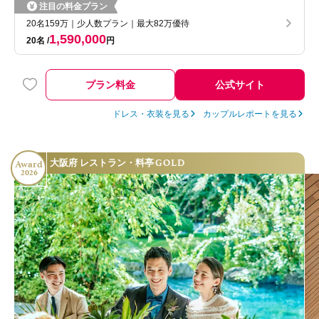
注目の料金プラン
20名159万｜少人数プラン｜最大82万優待
1,590,000
20名
円
プラン料金
公式サイト
ドレス・衣装を見る
カップルレポートを見る
GOLD
大阪府 レストラン・料亭
Award
2026