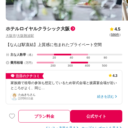
ホテルロイヤルクラシック大阪
4.5
（
586件
）
大阪市
大阪難波駅
/
【なんば駅直結】上質感に包まれたプライベート空間
主な人数帯
（名）
20
40
60
80
費用相場
（万円）
200
300
400
500
4.3
注目のクチコミ
家族婚で祖母の参加も想定しているため挙式会場と披露宴会場が近い
ところがよく、同じ…
たぬきち
さん
続きを読む
訪問時
32歳
プラン料金
公式サイト
ドレス・衣装を見る
カップルレポートを見る