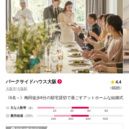
パークサイドハウス大阪
4.4
（
683件
）
大阪市
大阪駅
/
《6名～》梅田徒歩8分の邸宅貸切で過ごすアットホームな結婚式
主な人数帯
（名）
20
40
60
80
費用相場
（万円）
200
300
400
500