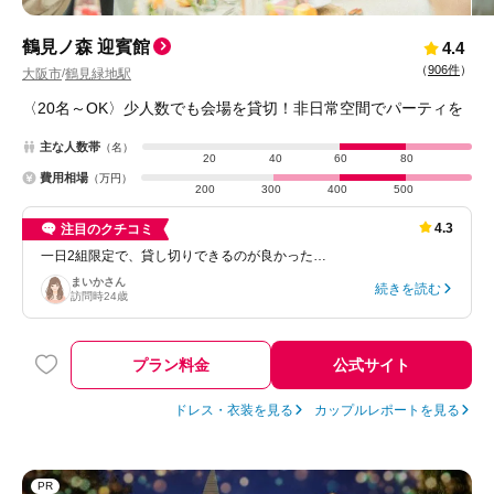
鶴見ノ森 迎賓館
4.4
（
906件
）
大阪市
鶴見緑地駅
/
〈20名～OK〉少人数でも会場を貸切！非日常空間でパーティを
主な人数帯
（名）
20
40
60
80
費用相場
（万円）
200
300
400
500
4.3
注目のクチコミ
一日2組限定で、貸し切りできるのが良かった…
まいか
さん
続きを読む
訪問時
24歳
プラン料金
公式サイト
ドレス・衣装を見る
カップルレポートを見る
PR