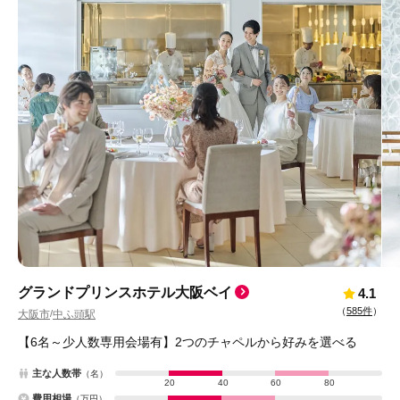
グランドプリンスホテル大阪ベイ
4.1
（
585件
）
大阪市
中ふ頭駅
/
【6名～少人数専用会場有】2つのチャペルから好みを選べる
主な人数帯
（名）
20
40
60
80
費用相場
（万円）