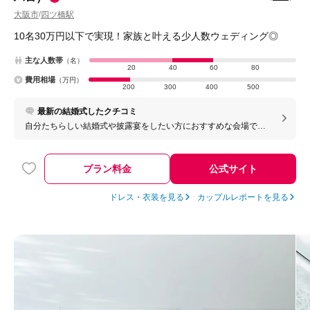
大阪市
四ツ橋駅
/
10名30万円以下で実現！家族と叶える少人数ウェディング◎
主な人数帯
（名）
20
40
60
80
費用相場
（万円）
200
300
400
500
最新の結婚式したクチコミ
自分たちらしい結婚式や披露宴をしたい方におすすめな会場で
す！もちろん演出などできるできないはありますが、なるべく私
たちがやりたいことをどう実現できるか一緒に考えてくれたり、
アドバイスもくれます。ゲストと一緒に当日を盛り上げたい方に
プラン料金
公式サイト
は合っていると思います。
ドレス・衣装を見る
カップルレポートを見る