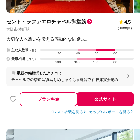
セント・ラファエロチャペル御堂筋
4.5
（
1088件
）
大阪市
本町駅
/
大切な人へ想いを伝える感動的な結婚式。
主な人数帯
（名）
20
40
60
80
費用相場
（万円）
200
300
400
500
最新の結婚式したクチコミ
チャペルでの挙式 写真写りめちゃくちゃ綺麗です 披露宴会場のプ
ロジェクションマッピング オリジナリティーあふれる映像が作れ
る
プラン料金
公式サイト
ドレス・衣装を見る
カップルレポートを見る