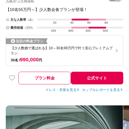
大阪市
ＪＲ難波駅
/
【10名55万円～】少人数会食プランが登場！
主な人数帯
（名）
20
40
60
80
費用相場
（万円）
200
300
400
500
注目の料金プラン
【少人数婚で選ばれる】10～30名99万円で叶う安心プレミアムプ
ラン
990,000
30名
円
プラン料金
公式サイト
ドレス・衣装を見る
カップルレポートを見る