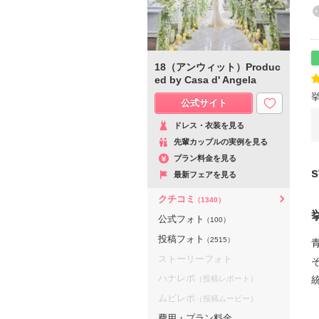
18（アンウィット）Produc
ed by Casa d' Angela
公式サイト
ドレス・衣装を見る
先輩カップルの実例を見る
プラン料金を見る
最新フェアを見る
クチコミ
（1340）
公式フォト
（100）
投稿フォト
（2515）
ストーリーフォト
ハナレポ
（投稿レポート）
ムビレポ
（投稿ムービー）
費用・プラン料金