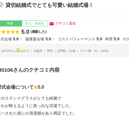
貸切結婚式でとても可愛い結婚式場！
クチコミ返信
本番
挙式・披露宴
5.0
点数
(感動した)
5.0
5.0
5.0
5.0
挙式会場
披露宴会場
コストパフォーマンス
料理
ロ
st0106さん
認証済
大阪府
男性
訪問時：31歳
ゲスト数：91～100名
st0106さんのクチコミ内容
挙式会場について
5.0
点数
青のステンドグラスがとても綺麗で
それが映えるように真っ白な式場でした。
統一された感じが清潔感があり満足でした。