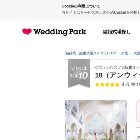
Cookieの利用について
当サイトはサービス向上のためCookieを利
結婚式場探し
[結婚式・結婚式場クチコミ] TOP
大阪
大
ゲストハウス
／
大阪市ミナ
18（アンウィット）
4.6
点数
1