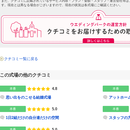
また、クチコミに記載されているサービス内容・プラン・金額・スタッフ・運営会社等は
す。現在とは異なる場合がございますので、現在の状況は各式場にご確認ください。
クチコミ一覧に戻る
この式場の他のクチコミ
4.8
本番
本番
点数
思い出をのこせる結婚式場
アットホー
5.0
本番
本番
点数
1日2組だけの自分達だけの空間
スタッフの
5.0
本番
点数