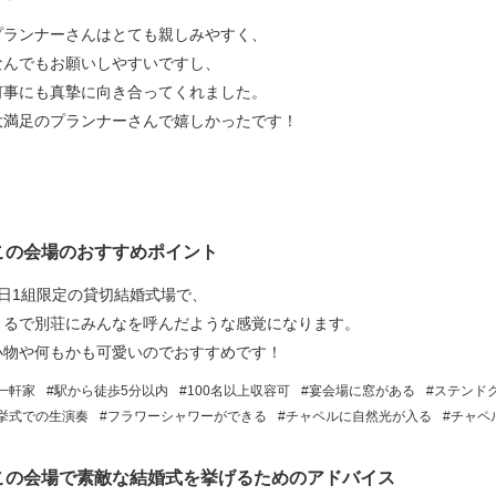
プランナーさんはとても親しみやすく、
なんでもお願いしやすいですし、
何事にも真摯に向き合ってくれました。
大満足のプランナーさんで嬉しかったです！
この会場のおすすめポイント
1日1組限定の貸切結婚式場で、
まるで別荘にみんなを呼んだような感覚になります。
小物や何もかも可愛いのでおすすめです！
一軒家
駅から徒歩5分以内
100名以上収容可
宴会場に窓がある
ステンド
挙式での生演奏
フラワーシャワーができる
チャペルに自然光が入る
チャペ
この会場で素敵な結婚式を挙げるためのアドバイス