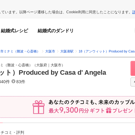
用しています。以降ページ遷移した場合は、Cookie利用に同意したことになります。
結婚式レシピ
結婚式のダンドリ
阪市ミナミ（難波・心斎橋）
大阪市
大阪港駅
18（アンウィット）Produced by Casa d
ミ（難波・心斎橋）
（
大阪府
｜
大阪市
）
Produced by Casa d' Angela
340件
83件
クチコミ・評判