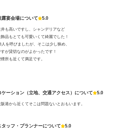
披露宴会場について
5.0
点数
天井も高いですし、シャンデリアなど
装飾品もとても可愛いくて綺麗でした！
98人を呼びましたが、そこは少し狭め、
ですが貸切なのがよかったです！
喫煙所も近くて満足です。
ロケーション（立地、交通アクセス）について
5.0
点数
大阪港から近くてそこは問題ないとおもいます。
スタッフ・プランナーについて
5.0
点数