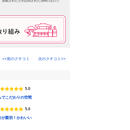
、投稿された方が訪問された当時のもので
前のクチコミ
次のクチコミ
5.0
点数
ムでこだわりの空間
5.0
点数
方が親切！かわいい