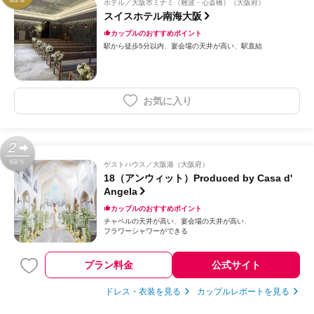
ホテル
大阪市ミナミ（難波・心斎橋）（大阪府）
スイスホテル南海大阪
カップルのおすすめポイント
駅から徒歩5分以内
宴会場の天井が高い
駅直結
お気に入り
2
68％
ゲストハウス
大阪港（大阪府）
18（アンウィット）Produced by Casa d'
Angela
カップルのおすすめポイント
チャペルの天井が高い
宴会場の天井が高い
フラワーシャワーができる
プラン料金
公式サイト
ドレス・衣装を見る
カップルレポートを見る