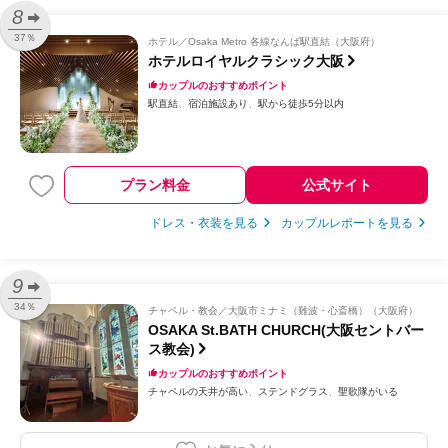
8
37％
ホテル
Osaka Metro 各線なんば駅直結（大阪府）
ホテルロイヤルクラシック大阪
カップルのおすすめポイント
駅直結
宿泊施設あり
駅から徒歩5分以内
プラン料金
公式サイト
ドレス・衣装を見る
カップルレポートを見る
9
34％
チャペル・教会
大阪市ミナミ（難波・心斎橋）（大阪府）
OSAKA St.BATH CHURCH(大阪セントバー
ス教会)
カップルのおすすめポイント
チャペルの天井が高い
ステンドグラス
聖歌隊がいる