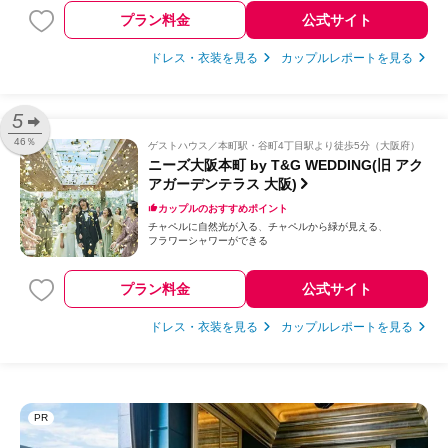
プラン料金
公式サイト
ドレス・衣装を見る
カップルレポートを見る
5
46％
ゲストハウス
本町駅・谷町4丁目駅より徒歩5分（大阪府）
ニーズ大阪本町 by T&G WEDDING(旧 アク
アガーデンテラス 大阪)
カップルのおすすめポイント
チャペルに自然光が入る
チャペルから緑が見える
フラワーシャワーができる
プラン料金
公式サイト
ドレス・衣装を見る
カップルレポートを見る
PR