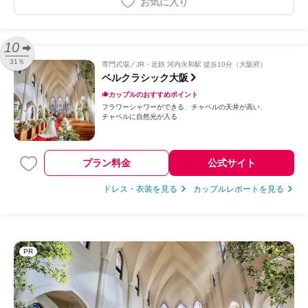
お気に入り
10
31％
専門式場
JR・近鉄 河内永和駅 徒歩10分（大阪府）
ベルクラシック大阪
カップルのおすすめポイント
フラワーシャワーができる
チャペルの天井が高い
チャペルに自然光が入る
プラン料金
公式サイト
ドレス・衣装を見る
カップルレポートを見る
PR