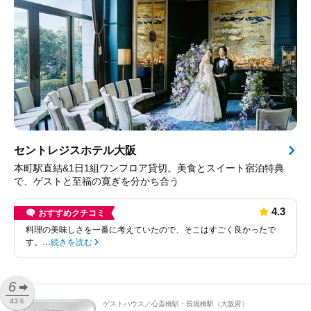
セントレジスホテル大阪
本町駅直結&1日1組ワンフロア貸切。美食とスイート宿泊特典
で、ゲストと至福の寛ぎを分かち合う
4.3
おすすめクチコミ
料理の美味しさを一番に考えていたので、そこはすごく良かったで
す。…
続きを読む
6
43％
ゲストハウス
心斎橋駅・長堀橋駅（大阪府）