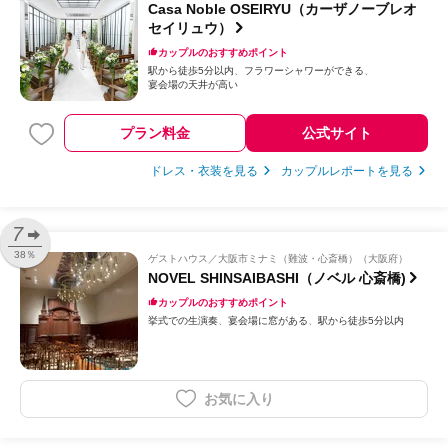
Casa Noble OSEIRYU（カーザノーブレオ
セイリュウ）
カップルのおすすめポイント
駅から徒歩5分以内
フラワーシャワーができる
宴会場の天井が高い
プラン料金
公式サイト
ドレス・衣装を見る
カップルレポートを見る
7
38％
ゲストハウス
大阪市ミナミ（難波・心斎橋）（大阪府）
NOVEL SHINSAIBASHI（ノベル 心斎橋)
カップルのおすすめポイント
挙式での生演奏
宴会場に窓がある
駅から徒歩5分以内
お気に入り