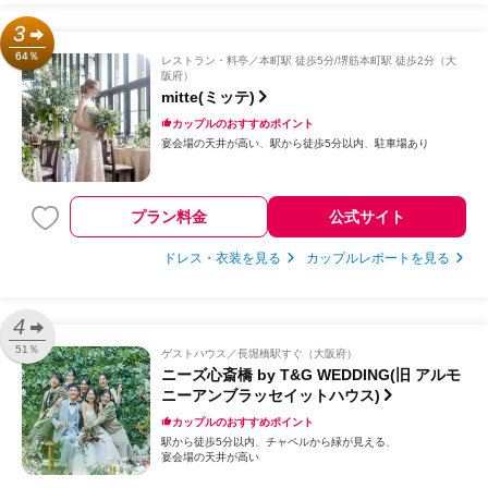
3
64％
レストラン・料亭
本町駅 徒歩5分/堺筋本町駅 徒歩2分（大
阪府）
mitte(ミッテ)
カップルのおすすめポイント
宴会場の天井が高い
駅から徒歩5分以内
駐車場あり
プラン料金
公式サイト
ドレス・衣装を見る
カップルレポートを見る
4
51％
ゲストハウス
長堀橋駅すぐ（大阪府）
ニーズ心斎橋 by T&G WEDDING(旧 アルモ
ニーアンブラッセイットハウス)
カップルのおすすめポイント
駅から徒歩5分以内
チャペルから緑が見える
宴会場の天井が高い