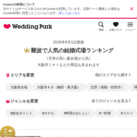
Cookieの利用について
当サイトはサービス向上のためCookieを利用しています。以降ページ遷移した場合は、
Cookie利用に同意したことになります。
詳しくはこちら
検索
お気に入り
メニュー
2026年8月1日更新
難波で人気の結婚式場ランキング
《天井の高い宴会場が人気》
大阪市ミナミなどの周辺も含まれます
エリアを変更
他のエリアから探す
大阪府全域
大阪市キタ（梅田・新大阪）
北摂（高槻・吹田市）
ジャンルを変更
全てのジャンルを見る
#総合ポイント
#ホテル
#料理がおいしい
#一軒家
#コスパ
1
83％