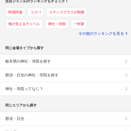
2
ブランレヴュー宇都宮アクアテラス
3
ニーズ宇都宮 by T&G WEDDING(旧 アーカンジェル迎賓館 宇
都宮)
4
ホテル東日本宇都宮
5
エヴァウイン小山プレミアムスィーツ
ランキングの続きを見る
注目ジャンルのランキングもチェック！
料理評価
コスパ
ステンドグラスが特徴
海が見えるチャペル
神社・寺院
一軒家
その他のランキングを見る
同じ会場タイプから探す