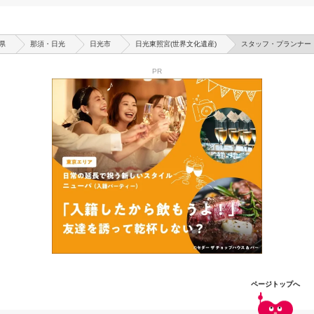
試食付き花嫁体験フェア
試食付き花嫁体験フェア
アニヴェルセルみなとみらい横浜
アニヴェルセル 表参道
ア
詳しく見る
詳しく見る
県
那須・日光
日光市
日光東照宮(世界文化遺産)
スタッフ・プランナー
PR