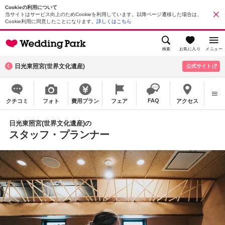
Cookieの利用について
当サイトはサービス向上のためCookieを利用しています。以降ページ遷移した場合は、
Cookie利用に同意したことになります。
詳しくはこちら
検索
お気に入り
メニュー
日光東照宮(世界文化遺産)
公式サイト
FAQ
クチコミ
フォト
費用プラン
フェア
アクセス
日光東照宮(世界文化遺産)の
スタッフ・プランナー