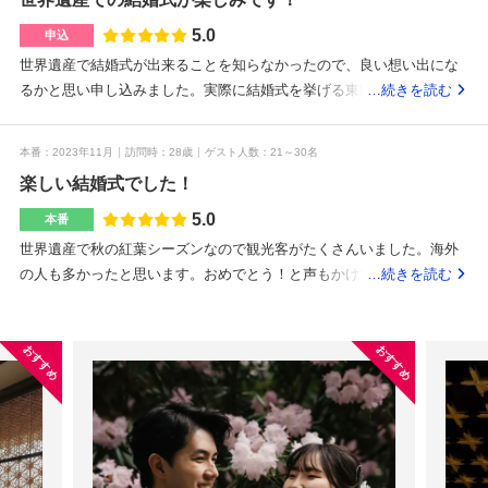
参列人数だったのでゆったりと使うことができました。結婚式をする
建物まで長い階段があるので祖父は少し大変そうでしたが、先に時間
5.0
申込
をかけてあがることをプランナーさんが提案してくれたので自分のペ
世界遺産で結婚式が出来ることを知らなかったので、良い想い出にな
ースで上がることができて良かったです。日光東照宮御用達と教えて
るかと思い申し込みました。実際に結婚式を挙げる東照宮の祈祷殿が
…続きを読む
いただいた料亭で会食をしました。歴史ある料亭で創業90年と言って
とても素敵で、今から楽しみです。ザ・披露宴！のようなものではな
いました。日光東照宮から大変近くて渋滞にも巻き込まれない場所に
く、お食事会のような雰囲気にしたい、、、と話したところ、和食の
本番
2023年11月
訪問時
28歳
ゲスト人数
21～30名
あったので、行きも帰りもスムーズでした。畳の会場なのでみんなゆ
会場でおすすめな会場をご紹介いただきました。庭が素敵で、先輩カ
ったりと寛いでいただけたような気がします。何より子供たちが寝転
楽しい結婚式でした！
ップルの方がそこで撮ったお写真も見せていただきました。着付け場
がったりして自由にしていました（笑）会場の方も子供の相手をして
所から東照宮まではバス移動がおすすめとのことです。サロンの方が
5.0
本番
くれて親切でした。最初は白無垢だけの予定でしたが、プランの特典
手配してくださるので、安心しました。そもそも神前式が何か分から
世界遺産で秋の紅葉シーズンなので観光客がたくさんいました。海外
で2着目の衣裳が半額出来られる特典がありましたので、そちらを利用
ない状態だったのですが、一日の流れを分かりやすく説明していただ
の人も多かったと思います。おめでとう！と声もかけていただきまし
…続きを読む
しました。その為25万円くらい値上がりました。でも、とても気に入
いたので、不安はないです。決めることもこれから出てくると思いま
た。説明会の時に見せていただいた結婚会場の写真がとても素敵で、
った衣裳だっとので後悔はしていません！それよりも半額で着られた
すが、すぐ相談できるようなので特に心配はしていません。世界遺産
実際中に入ってみると想像以上に豪華でとてもよかったです。純和風
ことに逆に感謝しているくらいです。ペーパーアイテムと両親への手
なのに結婚式出来るんだ！と思ったのがきっかけです。ものすごく高
の会場で畳のお部屋です。お料理もとてもおいしかったです。新郎新
おすすめ
おすすめ
紙を読むのが恥ずかしく動画で上映しました。ペーパーアイテムは招
い料金かも、、とも思いましたが、話を伺ってみるとそういう感じで
婦は披露宴でご飯は食べられないとなんとなく思っていたのですがし
待状や席札、メニューなど同じデザインでふたりで手作りしました。
はなく、プランもたくさんご紹介いただいたので、ここにしようとい
っかり食べる時間も確保してもらったのでお腹いっぱいになりまし
また動画も休みを使って編集をして自分たちで作製しました。結婚式
う話になりました。東照宮の場合、控室から祈祷殿まで階段が70段ほ
た。特になしです。私の衣裳だけグレードアップしました。おおむね
場のように決まったメニューがあるのではなく、オリジナルでメニュ
どあるそうです。そこを登らないといけないので、お年寄りが身内に
最初の見積もり通りです。私たちは和洋折衷のところを選びました
ーを組み立ててくださるとのことでした。私の家族が好き嫌いが多い
いる方はどういうふうに対応したらいいかスタッフの方に聞くと良い
が、相談会の時に色々ご紹介いただき、楽しかったです。天ぷらがと
ことと祖父が病気の為食べられるものが制限があったのですが、希望