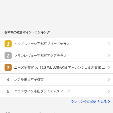
イダルサロン
他
ドレス・
衣装情報
持込み
衣装持込可能
衣装持込可能
衣装
ー
ー
支払い
公式サイト限
公式サイト限
ドレス・衣
ドレス・衣
ドレス・衣
ドレス・衣
特典情報をチ
特典情報をチ
情報を見
情報を見
情報を見
情報を見
ー
後払い
後払
※収容人数は「披露宴会場の着席数」、公式見積は「挙式＋披露宴」の金額を表示していま
す。
※持込み、支払い方法の適用条件は式場へお問合せください。
栃木県の総合ポイントランキング
1
ヒルズスィーツ宇都宮ブリーズテラス