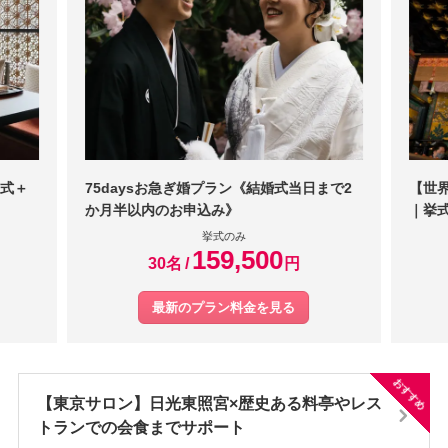
かなと思います。
てもおいしかったのと、ウエディング羊羹をデザートで食べられてよ
をしっかりと聞いてくださいました。祖父は珍しく完食していまし
かったです。高齢の参列者も「おいしかった」と完食していました！
た。子供用の食事も手寧に希望を聞いて下さり、来てくれた全員が本
バスを手配してもらえます。ルートは打ち合わせでいろいろ相談し、
当に食事が美味しかったと喜んでくれました。料理ではないかもしれ
決めました。どんな些細なことでも教えてもらえました！朝早くから
ないのですが、ケーキカットの代わりに行ったウエディング羊羹の入
準備が始まるため朝ごはんどうしたらいいですか、みたいな質問でも
刀をした羊羹が本当に瑞々しい美味しい羊羹でした。帰りにお土産で
答えていただき心強かったです。結婚式ぎりぎりまでかなり仕事が忙
買って帰りました。観光地ということもあり、路線バスやタクシーは
しく打ち合わせもたくさんできたわけでは無かったです。でもその分
ありますが、観光客の多い時期だと駅にタクシーがいなくて待つこと
メールや電話で細かくやり取りもしてくださったり、オンラインで打
もあります。お金は多少かかりますが、私たちはゲストのことを考え
式＋
75daysお急ぎ婚プラン《結婚式当日まで2
【世
ち合わせ出来たりと不安は無かったです！家族だけでの結婚式のた
て貸切バスを準備してそちらを利用してもらいました。結婚式を行う
か月半以内のお申込み》
｜挙式
め、友達の参列はできないです。当日はたぶん朝早いですが、軽食を
日光東照宮の周りは樹齢がどのくらいになるか分かりませんが立派な
挙式のみ
とってから着付けした方が体力が持ちました。
杉の木が沢山ありました。また、最後に写真撮影をした場所にあった
159,500
30名
円
日本庭園みたいな場所は写真がとても綺麗に撮れました。大満足の写
真です。結婚式場さんのように結婚式をする場所で説明をしてくださ
最新のプラン料金を見る
るわけではないので、説明はとても大変そうでしたが丁寧に細かく小
さな情報も教えてくださり、前に結婚したカップル（？多分そういっ
ていたと思います）のアルバムを見ながら説明してくれたので、とて
おすすめ
もイメージが湧きやすかったです。また、後日式場の中の様子がわか
【東京サロン】日光東照宮×歴史ある料亭やレス
るyoutubeのチャンネルも教えてもらったので祖父や家族にも事前に見
トランでの会食までサポート
せて相談ができました。いろいろなものを駆使して丁寧に説明してく