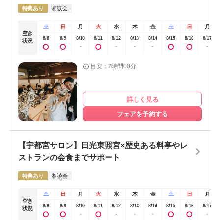
れたのが印象的でした。決め手はやはり世界遺産であることでした。
特典あり
相談会
友人が結婚式をした場所がコロナの時に倒産してしまって葬儀場にな
ってしまったことを聞いて、やはりなくなることのない場所を自分た
土
日
月
火
水
木
金
土
日
月
空き
ちの結婚式の場所にしたいと強く思っていたので、なくならない場所
8/8
8/9
8/10
8/11
8/12
8/13
8/14
8/15
8/16
8/17
状況
-
-
-
-
-
というのが一番の決め手でした。また、都内で衣裳合わせや打合せが
行えるのも決めた理由のひとつです。わざわざ日光に何度も行くのは
目安：2時間00分
時間的にも大変な感じがしていたので、それがないこともいいサービ
スだなと思いました。神社の結婚式なので、私の場合は参列するひと
も初めての方が多くて、いろいろな質問が多かったです。着物以外で
詳しく見る
出席してもいいのかや神前結婚式についての内容の確認など。私自身
フェアを予約する
も初めての神社での結婚式なのでプランナーさんに事前に聞かれてい
た質問を最初に送って回答を貰ってみんなに連絡をしました。結婚式
当日を迎える前に事前に情報を共有したので、比較的当日はみんなよ
【宇都宮サロン】日光東照宮×歴史ある料亭やレ
ゆうがあったように感じました。（笑）
ストランの会食までサポート
特典あり
相談会
土
日
月
火
水
木
金
土
日
月
空き
8/8
8/9
8/10
8/11
8/12
8/13
8/14
8/15
8/16
8/17
状況
-
-
-
-
-