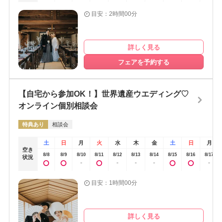
目安：2時間00分
詳しく見る
フェアを予約する
【自宅から参加OK！】世界遺産ウエディング♡
オンライン個別相談会
特典あり
相談会
土
日
月
火
水
木
金
土
日
月
空き
8/8
8/9
8/10
8/11
8/12
8/13
8/14
8/15
8/16
8/17
状況
-
-
-
-
-
目安：1時間00分
詳しく見る