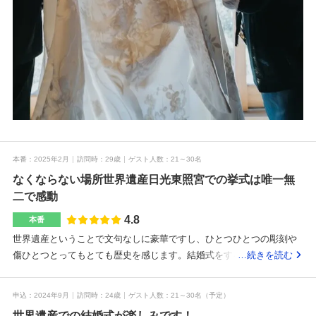
本番
2025年2月
訪問時
29歳
ゲスト人数
21～30名
なくならない場所世界遺産日光東照宮での挙式は唯一無
二で感動
4.8
本番
世界遺産ということで文句なしに豪華ですし、ひとつひとつの彫刻や
傷ひとつとってもとても歴史を感じます。結婚式をする建物も重要文
…続きを読む
化財とのことで、神社の結婚式の中でも更に特別な感じがしました。
黒色と金色や朱色などの色味の彫刻が特徴的だなと感じました。大き
申込
2024年9月
訪問時
24歳
ゲスト人数
21～30名
（予定）
な建物ではないので人数は30名迄とのことでしたが私たちは20名位の
世界遺産での結婚式が楽しみです！