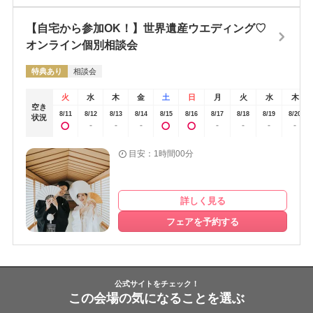
も初めての方が多くて、いろいろな質問が多かったです。着物以外で
出席してもいいのかや神前結婚式についての内容の確認など。私自身
【自宅から参加OK！】世界遺産ウエディング♡
も初めての神社での結婚式なのでプランナーさんに事前に聞かれてい
オンライン個別相談会
た質問を最初に送って回答を貰ってみんなに連絡をしました。結婚式
当日を迎える前に事前に情報を共有したので、比較的当日はみんなよ
特典あり
相談会
ゆうがあったように感じました。（笑）
火
水
木
金
土
日
月
火
水
木
空き
8/11
8/12
8/13
8/14
8/15
8/16
8/17
8/18
8/19
8/20
状況
-
-
-
-
-
-
-
目安：1時間00分
詳しく見る
フェアを予約する
公式サイトをチェック！
この会場の気になることを選ぶ