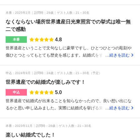
本番
2025年2月
訪問時
29歳
ゲスト人数
21～30名
なくならない場所世界遺産日光東照宮での挙式は唯一無
二で感動
4.8
本番
世界遺産ということで文句なしに豪華ですし、ひとつひとつの彫刻や
傷ひとつとってもとても歴史を感じます。結婚式をする建物も重要文
…続きを読む
化財とのことで、神社の結婚式の中でも更に特別な感じがしました。
黒色と金色や朱色などの色味の彫刻が特徴的だなと感じました。大き
申込
2024年9月
訪問時
24歳
ゲスト人数
21～30名
（予定）
な建物ではないので人数は30名迄とのことでしたが私たちは20名位の
世界遺産での結婚式が楽しみです！
参列人数だったのでゆったりと使うことができました。結婚式をする
建物まで長い階段があるので祖父は少し大変そうでしたが、先に時間
5.0
申込
をかけてあがることをプランナーさんが提案してくれたので自分のペ
世界遺産で結婚式が出来ることを知らなかったので、良い想い出にな
ースで上がることができて良かったです。日光東照宮御用達と教えて
るかと思い申し込みました。実際に結婚式を挙げる東照宮の祈祷殿が
…続きを読む
いただいた料亭で会食をしました。歴史ある料亭で創業90年と言って
とても素敵で、今から楽しみです。ザ・披露宴！のようなものではな
いました。日光東照宮から大変近くて渋滞にも巻き込まれない場所に
く、お食事会のような雰囲気にしたい、、、と話したところ、和食の
本番
2023年11月
訪問時
28歳
ゲスト人数
21～30名
あったので、行きも帰りもスムーズでした。畳の会場なのでみんなゆ
会場でおすすめな会場をご紹介いただきました。庭が素敵で、先輩カ
ったりと寛いでいただけたような気がします。何より子供たちが寝転
楽しい結婚式でした！
ップルの方がそこで撮ったお写真も見せていただきました。着付け場