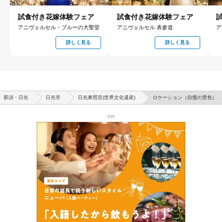
試食付き花嫁体験フェア
試食付き花嫁体験フェア
アニヴェルセル・ブルーの大聖堂
アニヴェルセル 表参道
ア
詳しく見る
詳しく見る
那須・日光
日光市
日光東照宮(世界文化遺産)
ロケーション（自慢の景色）
PR