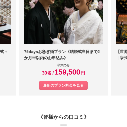
式＋
75daysお急ぎ婚プラン《結婚式当日まで2
【世
か月半以内のお申込み》
｜挙式
挙式のみ
159,500
30名
円
最新のプラン料金を見る
《皆様からの口コミ》