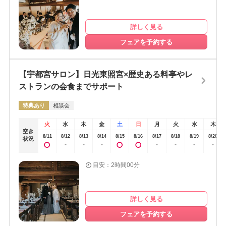
ち合わせ出来たりと不安は無かったです！家族だけでの結婚式のた
て貸切バスを準備してそちらを利用してもらいました。結婚式を行う
め、友達の参列はできないです。当日はたぶん朝早いですが、軽食を
日光東照宮の周りは樹齢がどのくらいになるか分かりませんが立派な
詳しく見る
とってから着付けした方が体力が持ちました。
杉の木が沢山ありました。また、最後に写真撮影をした場所にあった
フェアを予約する
日本庭園みたいな場所は写真がとても綺麗に撮れました。大満足の写
真です。結婚式場さんのように結婚式をする場所で説明をしてくださ
るわけではないので、説明はとても大変そうでしたが丁寧に細かく小
【宇都宮サロン】日光東照宮×歴史ある料亭やレ
さな情報も教えてくださり、前に結婚したカップル（？多分そういっ
ストランの会食までサポート
ていたと思います）のアルバムを見ながら説明してくれたので、とて
もイメージが湧きやすかったです。また、後日式場の中の様子がわか
特典あり
相談会
るyoutubeのチャンネルも教えてもらったので祖父や家族にも事前に見
せて相談ができました。いろいろなものを駆使して丁寧に説明してく
火
水
木
金
土
日
月
火
水
木
空き
れたのが印象的でした。決め手はやはり世界遺産であることでした。
8/11
8/12
8/13
8/14
8/15
8/16
8/17
8/18
8/19
8/20
状況
-
-
-
-
-
-
-
友人が結婚式をした場所がコロナの時に倒産してしまって葬儀場にな
ってしまったことを聞いて、やはりなくなることのない場所を自分た
目安：2時間00分
ちの結婚式の場所にしたいと強く思っていたので、なくならない場所
というのが一番の決め手でした。また、都内で衣裳合わせや打合せが
行えるのも決めた理由のひとつです。わざわざ日光に何度も行くのは
詳しく見る
時間的にも大変な感じがしていたので、それがないこともいいサービ
フェアを予約する
スだなと思いました。神社の結婚式なので、私の場合は参列するひと