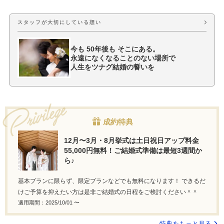
スタッフが大切にしている想い
今も 50年後も そこにある。
永遠になくなることのない場所で
人生をツナグ結婚の誓いを
成約特典
12月〜3月・8月挙式は土日祝日アップ料金
55,000円無料！ご結婚式準備は最短3週間か
ら♪
基本プランに限らず、限定プランなどでも無料になります！ できるだ
けご予算を抑えたい方は是非ご結婚式の日程をご検討ください＾＾
適用期間：2025/10/01 〜
特典をもっと見る