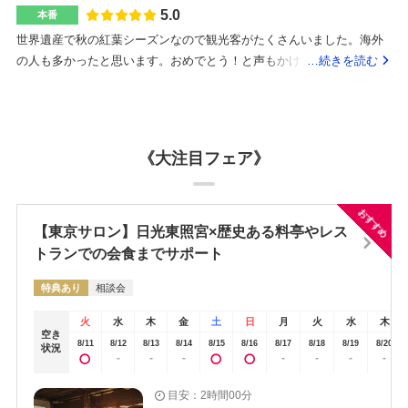
がったりして自由にしていました（笑）会場の方も子供の相手をして
所から東照宮まではバス移動がおすすめとのことです。サロンの方が
5.0
本番
くれて親切でした。最初は白無垢だけの予定でしたが、プランの特典
手配してくださるので、安心しました。そもそも神前式が何か分から
世界遺産で秋の紅葉シーズンなので観光客がたくさんいました。海外
で2着目の衣裳が半額出来られる特典がありましたので、そちらを利用
ない状態だったのですが、一日の流れを分かりやすく説明していただ
の人も多かったと思います。おめでとう！と声もかけていただきまし
…続きを読む
しました。その為25万円くらい値上がりました。でも、とても気に入
いたので、不安はないです。決めることもこれから出てくると思いま
た。説明会の時に見せていただいた結婚会場の写真がとても素敵で、
った衣裳だっとので後悔はしていません！それよりも半額で着られた
すが、すぐ相談できるようなので特に心配はしていません。世界遺産
実際中に入ってみると想像以上に豪華でとてもよかったです。純和風
ことに逆に感謝しているくらいです。ペーパーアイテムと両親への手
なのに結婚式出来るんだ！と思ったのがきっかけです。ものすごく高
の会場で畳のお部屋です。お料理もとてもおいしかったです。新郎新
紙を読むのが恥ずかしく動画で上映しました。ペーパーアイテムは招
い料金かも、、とも思いましたが、話を伺ってみるとそういう感じで
婦は披露宴でご飯は食べられないとなんとなく思っていたのですがし
待状や席札、メニューなど同じデザインでふたりで手作りしました。
《大注目フェア》
はなく、プランもたくさんご紹介いただいたので、ここにしようとい
っかり食べる時間も確保してもらったのでお腹いっぱいになりまし
また動画も休みを使って編集をして自分たちで作製しました。結婚式
う話になりました。東照宮の場合、控室から祈祷殿まで階段が70段ほ
た。特になしです。私の衣裳だけグレードアップしました。おおむね
場のように決まったメニューがあるのではなく、オリジナルでメニュ
どあるそうです。そこを登らないといけないので、お年寄りが身内に
最初の見積もり通りです。私たちは和洋折衷のところを選びました
おすすめ
ーを組み立ててくださるとのことでした。私の家族が好き嫌いが多い
いる方はどういうふうに対応したらいいかスタッフの方に聞くと良い
が、相談会の時に色々ご紹介いただき、楽しかったです。天ぷらがと
【東京サロン】日光東照宮×歴史ある料亭やレス
ことと祖父が病気の為食べられるものが制限があったのですが、希望
かなと思います。
てもおいしかったのと、ウエディング羊羹をデザートで食べられてよ
トランでの会食までサポート
をしっかりと聞いてくださいました。祖父は珍しく完食していまし
かったです。高齢の参列者も「おいしかった」と完食していました！
た。子供用の食事も手寧に希望を聞いて下さり、来てくれた全員が本
特典あり
相談会
バスを手配してもらえます。ルートは打ち合わせでいろいろ相談し、
当に食事が美味しかったと喜んでくれました。料理ではないかもしれ
決めました。どんな些細なことでも教えてもらえました！朝早くから
ないのですが、ケーキカットの代わりに行ったウエディング羊羹の入
火
水
木
金
土
日
月
火
水
木
準備が始まるため朝ごはんどうしたらいいですか、みたいな質問でも
空き
刀をした羊羹が本当に瑞々しい美味しい羊羹でした。帰りにお土産で
8/11
8/12
8/13
8/14
8/15
8/16
8/17
8/18
8/19
8/20
状況
答えていただき心強かったです。結婚式ぎりぎりまでかなり仕事が忙
-
-
-
-
-
-
-
買って帰りました。観光地ということもあり、路線バスやタクシーは
しく打ち合わせもたくさんできたわけでは無かったです。でもその分
ありますが、観光客の多い時期だと駅にタクシーがいなくて待つこと
メールや電話で細かくやり取りもしてくださったり、オンラインで打
目安：2時間00分
もあります。お金は多少かかりますが、私たちはゲストのことを考え