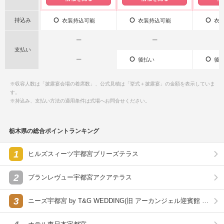
持込み
衣装持込可能
衣装持込可能
衣装
ー
ー
支払い
ー
後払い
後払
※収容人数は「披露宴会場の着席数」、公式見積は「挙式＋披露宴」の金額を表示していま
す。
※持込み、支払い方法の適用条件は式場へお問合せください。
栃木県の総合ポイントランキング
1
ヒルズスィーツ宇都宮ブリーズテラス
2
ブランレヴュー宇都宮アクアテラス
3
ニーズ宇都宮 by T&G WEDDING(旧 アーカンジェル迎賓館 宇
都宮)