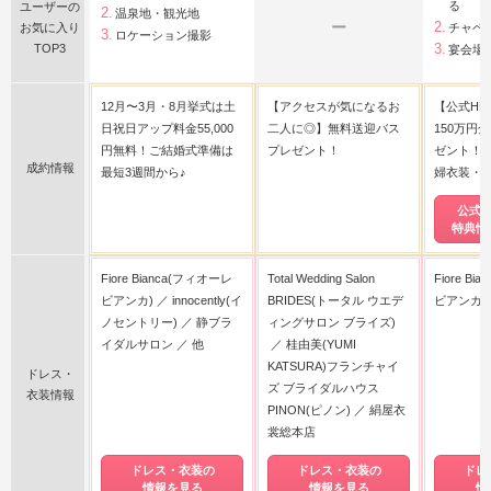
る
ユーザーの
温泉地・観光地
ー
お気に入り
チャペ
ロケーション撮影
TOP3
宴会場
12月〜3月・8月挙式は土
【アクセスが気になるお
【公式HP
日祝日アップ料金55,000
二人に◎】無料送迎バス
150万円
円無料！ご結婚式準備は
プレゼント！
ゼント！
成約情報
最短3週間から♪
婦衣装・ア
公式
特典情
Fiore Bianca(フィオーレ
Total Wedding Salon
Fiore B
ビアンカ)
innocently(イ
BRIDES(トータル ウエデ
ビアンカ)
ノセントリー)
静ブラ
ィングサロン ブライズ)
イダルサロン
他
桂由美(YUMI
KATSURA)フランチャイ
ドレス・
ズ ブライダルハウス
衣装情報
PINON(ピノン)
絹屋衣
裳総本店
ドレス・衣装の
ドレス・衣装の
ドレ
情報を見る
情報を見る
情