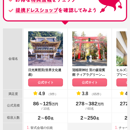
会場名
日光東照宮(世界文化遺
冠稲荷神社 宮の森迎賓
ヒルズス
産)
館 ティアラグリーンパ
ブリーズ
レス
公式サイト
公式サイト
公
4.9
3.8
4.
満足度
（9件）
（65件）
86
125
278
382
272
〜
〜
万円
万円
公式見積
/ 10名
/ 60名
2
60
2
250
2
収容人数
〜
〜
名
名
挙式会場の伝統
チャペ