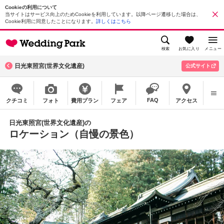
Cookieの利用について
当サイトはサービス向上のためCookieを利用しています。以降ページ遷移した場合は、
Cookie利用に同意したことになります。
詳しくはこちら
検索
お気に入り
メニュー
日光東照宮(世界文化遺産)
公式サイト
FAQ
クチコミ
フォト
費用プラン
フェア
アクセス
日光東照宮(世界文化遺産)の
ロケーション（自慢の景色）