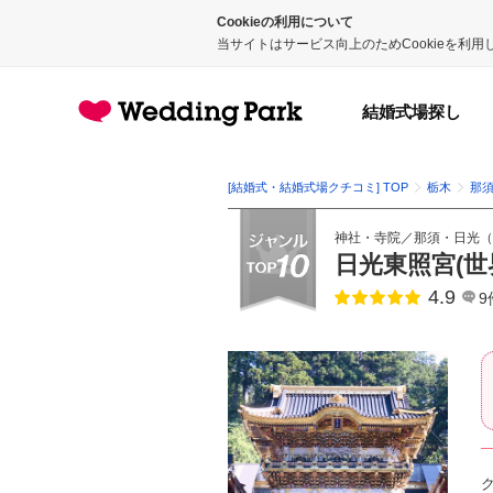
Cookieの利用について
当サイトはサービス向上のためCookieを利
結婚式場探し
[結婚式・結婚式場クチコミ] TOP
栃木
那
神社・寺院
／
那須・日光
（
日光東照宮(世
4.9
点数
9