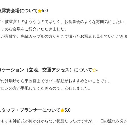
披露宴会場について
5.0
点数
ザ・披露宴！のようなものではなく、お食事会のような雰囲気にしたい
すすめな会場をご紹介いただきました。
庭が素敵で、先輩カップルの方がそこで撮ったお写真も見せていただき
ロケーション（立地、交通アクセス）について
-
点数
着付け場所から東照宮まではバス移動がおすすめとのことです。
サロンの方が手配してくださるので、安心しました。
スタッフ・プランナーについて
5.0
点数
そもそも神前式が何か分からない状態だったのですが、一日の流れを分