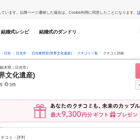
用しています。以降ページ遷移した場合は、Cookie利用に同意したことになります。
結婚式レシピ
結婚式のダンドリ
須・日光
日光市
日光東照宮(世界文化遺産)
クチコミ一覧
クチコミ詳細
栃木県
｜
日光市
）
界文化遺産)
件
3件
クチコミ・評判