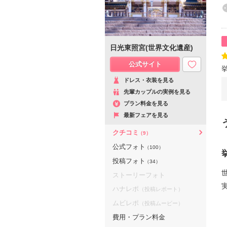
日光東照宮(世界文化遺産)
公式サイト
ドレス・衣装を見る
先輩カップルの実例を見る
プラン料金を見る
最新フェアを見る
クチコミ
（9）
公式フォト
（100）
投稿フォト
（34）
ストーリーフォト
ハナレポ
（投稿レポート）
ムビレポ
（投稿ムービー）
費用・プラン料金