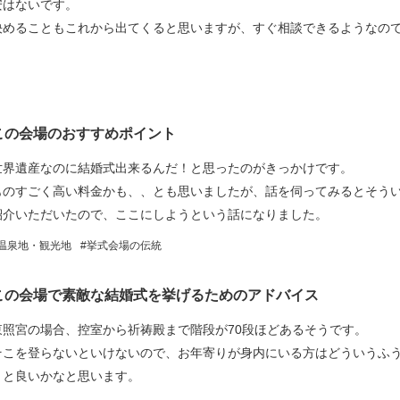
安はないです。
決めることもこれから出てくると思いますが、すぐ相談できるようなの
この会場のおすすめポイント
世界遺産なのに結婚式出来るんだ！と思ったのがきっかけです。
ものすごく高い料金かも、、とも思いましたが、話を伺ってみるとそう
紹介いただいたので、ここにしようという話になりました。
温泉地・観光地
挙式会場の伝統
この会場で素敵な結婚式を挙げるためのアドバイス
東照宮の場合、控室から祈祷殿まで階段が70段ほどあるそうです。
そこを登らないといけないので、お年寄りが身内にいる方はどういうふ
くと良いかなと思います。