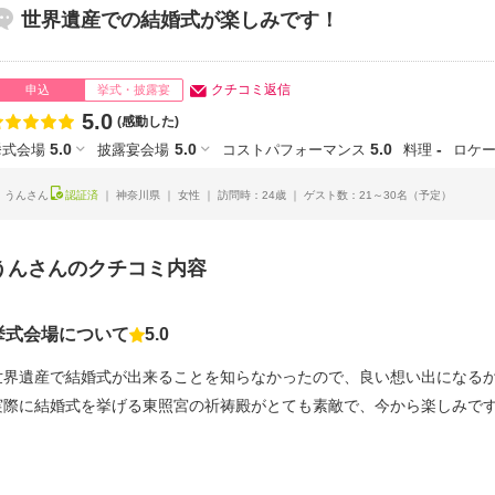
世界遺産での結婚式が楽しみです！
クチコミ返信
申込
挙式・披露宴
5.0
点数
(感動した)
5.0
5.0
5.0
-
挙式会場
披露宴会場
コストパフォーマンス
料理
ロケ
うんさん
認証済
神奈川県
女性
訪問時：24歳
ゲスト数：21～30名
（予定）
うんさんのクチコミ内容
挙式会場について
5.0
点数
世界遺産で結婚式が出来ることを知らなかったので、良い想い出になる
実際に結婚式を挙げる東照宮の祈祷殿がとても素敵で、今から楽しみで