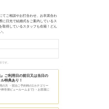
にてご相談やお打合わせ、お衣裳合わ
際に日光で結婚式をご案内しているス
を取得しているスタッフも在籍！どん
い。
示です。
光』ご利用日の前日又は当日の
ャル特典あり！
用の方 ・宿泊ご予約時の1カテゴリー
中禅寺湖ビュールームまで) ・お部屋に