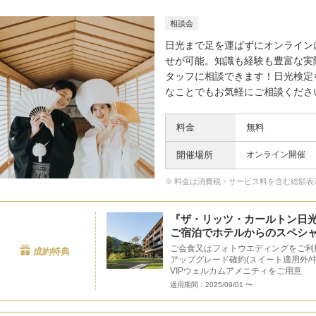
相談会
日光まで足を運ばずにオンライン
せが可能。知識も経験も豊富な実
タッフに相談できます！日光検定
なことでもお気軽にご相談くださ
料金
無料
開催場所
オンライン開催
料金は消費税・サービス料を含む総額表
『ザ・リッツ・カールトン日
ご宿泊でホテルからのスペシ
ご会食又はフォトウエディングをご利
成約特典
アップグレード確約(スイート適用外/
VIPウェルカムアメニティをご用意
適用期間：2025/09/01 〜