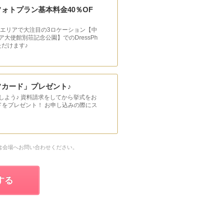
ォトプラン基本料金40％OF
光エリアで大注目の3ロケーション【中
大使館別荘記念公園】でのDressPh
ただけます♪
カード」プレゼント♪
しよう♪ 資料請求をしてから挙式をお
ードをプレゼント！ お申し込みの際にス
は会場へお問い合わせください。
する