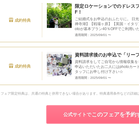
限定ロケーションでのドレスフ
F！
ご結婚式をお申込のおふたりに。 日
成約特典
禅寺湖】【戦場ヶ原】【英国・イタリア
otoが基本プラン40％OFFでご利用い
適用期間：2025/09/01 〜
資料請求後のお申込で「リーフ
資料請求をしてご自宅から情報収集を
成約特典
申込いただいたお二人にはphotoカ
タッフにお申し付け下さい☆
適用期間：2025/09/01 〜
フェア限定特典は、共通の特典と併用できない場合があります。特典適用条件などの詳細
このフェアを予約
公式サイトで