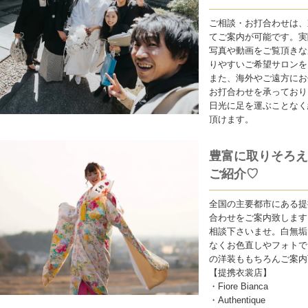
ご相談・お打合わせは、
てご案内が可能です。実
写真や動画をご覧頂きな
りやすいご希望サロンを
また、海外やご遠方にお
お打合わせを承っており
日光に足を運ぶことなく
頂けます。
豊富に取りそろえ
ご紹介♡
全国の主要都市にある提
合わせをご案内致します
相談下さいませ。白無垢
なくお色直しやフォトで
の洋装ももちろんご案内
【提携衣裳店】
・Fiore Bianca
・Authentique