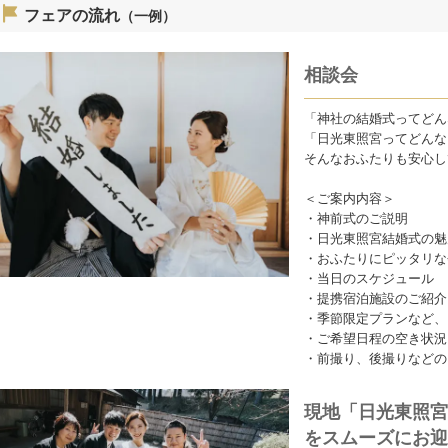
フェアの流れ
（一例）
相談会
「神社の結婚式ってどん
「日光東照宮ってどんな
そんなおふたりも安心し
＜ご案内内容＞
・神前式のご説明
・日光東照宮結婚式の魅
・おふたりにピッタリな
・当日のスケジュール
・提携宿泊施設のご紹介
・季節限定プランなど、
・ご希望日程の空き状況
・前撮り、後撮りなどの
現地「日光東照宮
をスムーズにお迎