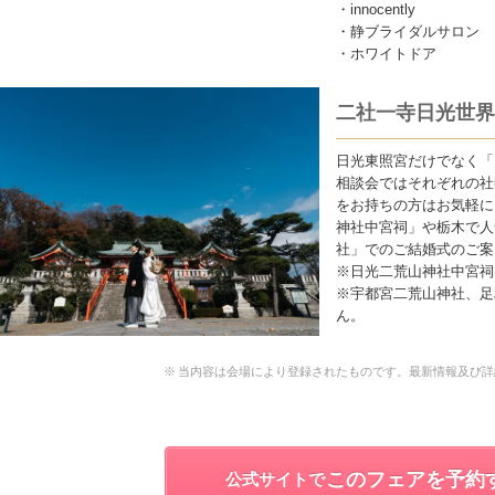
・innocently
・静ブライダルサロン
・ホワイトドア
二社一寺日光世界
日光東照宮だけでなく「
相談会ではそれぞれの社
をお持ちの方はお気軽に
神社中宮祠」や栃木で人
社」でのご結婚式のご案
※日光二荒山神社中宮祠
※宇都宮二荒山神社、足
ん。
当内容は会場により登録されたものです。最新情報及び詳
このフェアを予約
公式サイトで