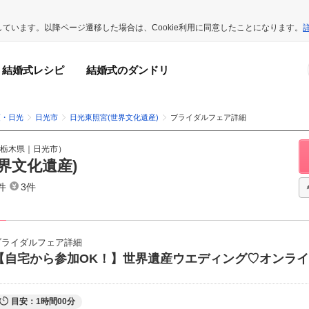
用しています。以降ページ遷移した場合は、Cookie利用に同意したことになります。
結婚式レシピ
結婚式のダンドリ
須・日光
日光市
日光東照宮(世界文化遺産)
ブライダルフェア詳細
栃木県
｜
日光市
）
界文化遺産)
件
3件
ブライダルフェア詳細
【自宅から参加OK！】世界遺産ウエディング♡オンラ
目安：1時間00分