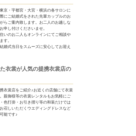
東京・宇都宮・大宮・横浜の各サロンに
際にご結婚式をされた先輩カップルのお
がらご案内致します。お二人のお越しな
お申し付けくださいませ。
住いのお二人もオンラインにてご相談や
ます。
結婚式当日をスムーズに安心してお迎え
た衣裳が人気の提携衣裳店の
携衣裳店をご紹介♪お近くの店舗にて衣裳
。親御様等の衣裳レンタルもお気軽にご
・色打掛・お引き摺り等の和装だけでは
お召しいただくウエディングドレスなど
可能です♪