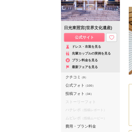
日光東照宮(世界文化遺産)
公式サイト
ドレス・衣装を見る
先輩カップルの実例を見る
プラン料金を見る
最新フェアを見る
クチコミ
（9）
公式フォト
（100）
投稿フォト
（34）
ストーリーフォト
ハナレポ
（投稿レポート）
ムビレポ
（投稿ムービー）
費用・プラン料金