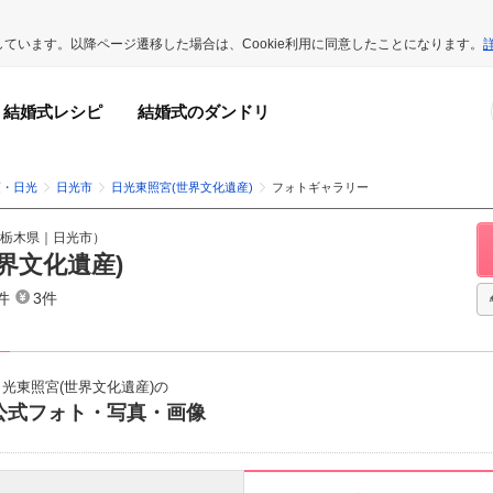
用しています。以降ページ遷移した場合は、Cookie利用に同意したことになります。
結婚式レシピ
結婚式のダンドリ
須・日光
日光市
日光東照宮(世界文化遺産)
フォトギャラリー
栃木県
｜
日光市
）
界文化遺産)
件
3件
日光東照宮(世界文化遺産)の
公式フォト・写真・画像