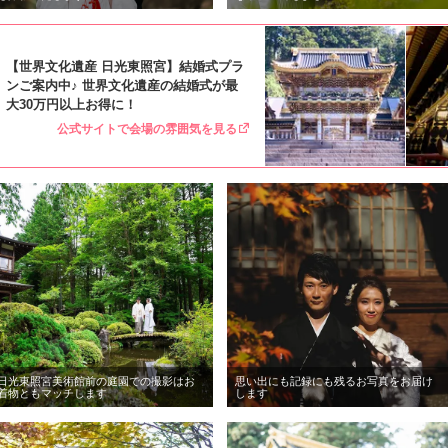
【世界文化遺産 日光東照宮】結婚式プラ
ンご案内中♪ 世界文化遺産の結婚式が最
大30万円以上お得に！
公式サイトで会場の雰囲気を見る
日光東照宮美術館前の庭園での撮影はお
思い出にも記録にも残るお写真をお届け
着物ともマッチします
します