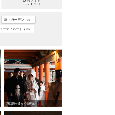
投稿フォト
（フォトコミ）
庭・ガーデン
（10）
コーディネート
（10）
東回廊を通って祈祷殿へ。