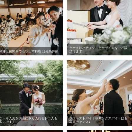
ケーキはパティシエとデザインをご相談
乾杯は鏡開きでも♡日本料理 日光髙井家
頂けます
ケーキ入刀を演出に取り入れるお二人も
ファーストバイトやサンクスバイトはお
多いです！
写真チャンス♪