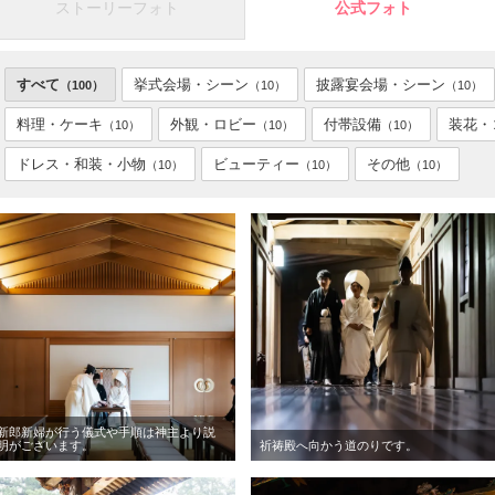
ストーリーフォト
公式フォト
すべて
挙式会場・シーン
披露宴会場・シーン
（100）
（10）
（10）
料理・ケーキ
外観・ロビー
付帯設備
装花・
（10）
（10）
（10）
ドレス・和装・小物
ビューティー
その他
（10）
（10）
（10）
新郎新婦が行う儀式や手順は神主より説
明がございます。
祈祷殿へ向かう道のりです。