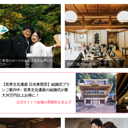
ご希望のポーズがあれば是非お声がけく
ださい！
割烹二葉でのご会食
【世界文化遺産 日光東照宮】結婚式プラ
ンご案内中♪ 世界文化遺産の結婚式が最
大30万円以上お得に！
公式サイトで会場の雰囲気を見る