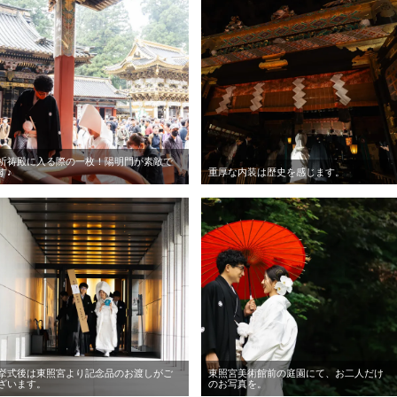
祈祷殿に入る際の一枚！陽明門が素敵で
す♪
重厚な内装は歴史を感じます。
挙式後は東照宮より記念品のお渡しがご
東照宮美術館前の庭園にて、お二人だけ
ざいます。
のお写真を。