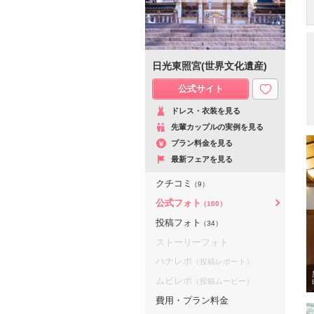
日光東照宮(世界文化遺産)
公式サイト
ドレス・衣装を見る
先輩カップルの実例を見る
プラン料金を見る
最新フェアを見る
クチコミ
（9）
公式フォト
（100）
投稿フォト
（34）
ストーリーフォト
ハナレポ
（投稿レポート）
ムビレポ
（投稿ムービー）
費用・プラン料金