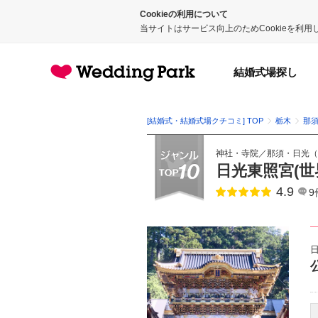
Cookieの利用について
当サイトはサービス向上のためCookieを利
結婚式場探し
[結婚式・結婚式場クチコミ] TOP
栃木
那
神社・寺院
／
那須・日光
（
日光東照宮(世
4.9
点数
9