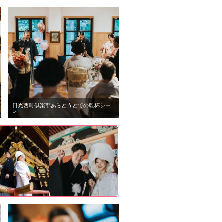
日光西町倶楽部あらとうとでの乾杯シー
ン