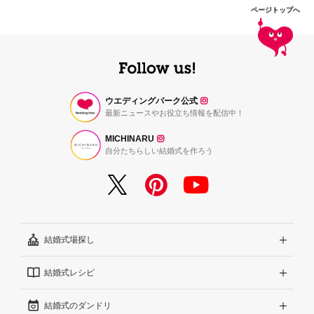
ページトップへ
ウエディングパーク公式
最新ニュースやお役立ち情報を配信中！
MICHINARU
自分たちらしい結婚式を作ろう
結婚式場探し
結婚式レシピ
エリアから探す
結婚式のダンドリ
こだわりから探す
結婚式準備レポート『ハナレポ』