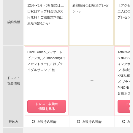
12月〜3月・8月挙式は土
新郎新婦当日宿泊プレゼ
【アクセ
日祝日アップ料金55,000
ント♪
二人に◎
円無料！ご結婚式準備は
プレゼン
成約情報
最短3週間から♪
Fiore Bianca(フィオーレ
Total Wedd
ビアンカ)
innocently(イ
BRIDES
ノセントリー)
静ブラ
ィングサロ
イダルサロン
他
桂由美(
KATSUR
ドレス・
ー
ズ ブライ
衣装情報
PINON(
裳総本店
ドレス・衣装の
ドレ
情報を見る
情
持込み
衣装持込可能
衣装持込可能
衣装