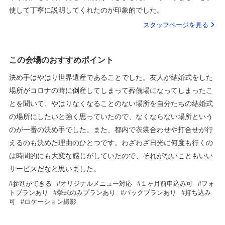
使して丁寧に説明してくれたのが印象的でした。
スタッフページを見る
この会場のおすすめポイント
決め手はやはり世界遺産であることでした。友人が結婚式をした
場所がコロナの時に倒産してしまって葬儀場になってしまったこ
とを聞いて、やはりなくなることのない場所を自分たちの結婚式
の場所にしたいと強く思っていたので、なくならない場所という
のが一番の決め手でした。また、都内で衣裳合わせや打合せが行
えるのも決めた理由のひとつです。わざわざ日光に何度も行くの
は時間的にも大変な感じがしていたので、それがないこともいい
サービスだなと思いました。
参進ができる
オリジナルメニュー対応
１ヶ月前申込み可
フォ
トプランあり
挙式のみプランあり
パックプランあり
持ち込み
可
ロケーション撮影