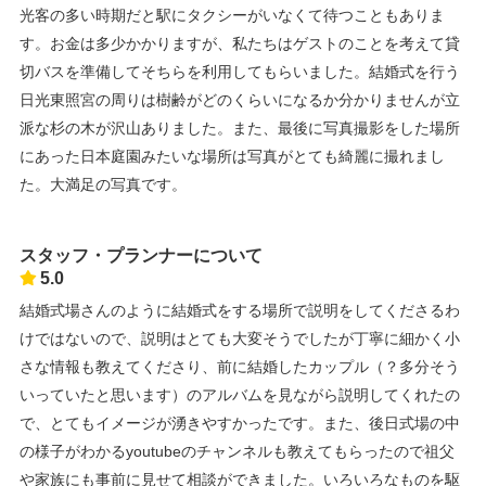
光客の多い時期だと駅にタクシーがいなくて待つこともありま
す。お金は多少かかりますが、私たちはゲストのことを考えて貸
切バスを準備してそちらを利用してもらいました。結婚式を行う
日光東照宮の周りは樹齢がどのくらいになるか分かりませんが立
派な杉の木が沢山ありました。また、最後に写真撮影をした場所
にあった日本庭園みたいな場所は写真がとても綺麗に撮れまし
た。大満足の写真です。
スタッフ・プランナーについて
5.0
結婚式場さんのように結婚式をする場所で説明をしてくださるわ
けではないので、説明はとても大変そうでしたが丁寧に細かく小
さな情報も教えてくださり、前に結婚したカップル（？多分そう
いっていたと思います）のアルバムを見ながら説明してくれたの
で、とてもイメージが湧きやすかったです。また、後日式場の中
の様子がわかるyoutubeのチャンネルも教えてもらったので祖父
や家族にも事前に見せて相談ができました。いろいろなものを駆