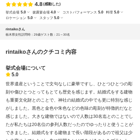
4.8
(感動した)
5.0
4.0
5.0
5.0
挙式会場
披露宴会場
コストパフォーマンス
料理
5.0
5.0
ロケーション
スタッフ
rintaikoさん
栃木県
女性
訪問時：29歳
ゲスト数：21～30名
rintaikoさんのクチコミ内容
挙式会場について
5.0
世界遺産ということで文句なしに豪華ですし、ひとつひとつの彫
刻や傷ひとつとってもとても歴史を感じます。結婚式をする建物
も重要文化財とのことで、神社の結婚式の中でも更に特別な感じ
がしました。黒色と金色や朱色などの色味の彫刻が特徴的だなと
感じました。大きな建物ではないので人数は30名迄とのことでし
たが私たちは20名位の参列人数だったのでゆったりと使うことが
できました。結婚式をする建物まで長い階段があるので祖父は少