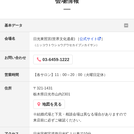
会場情報
基本データ
会場名
日光東照宮(世界文化遺産) ［
公式サイト
］
（ニッコウトウショウグウセカイブンカイサン）
お問い合わせ
03-6459-1222
営業時間
【各サロン】11：00～20：00（火曜日定休）
住所
〒321-1431
栃木県日光市山内2301
地図を見る
※結婚式場と下見・相談会場は異なる場合がありますので
来店前に必ずご確認ください。
アクセス
日光宇都宮道路日光ICより車で10分