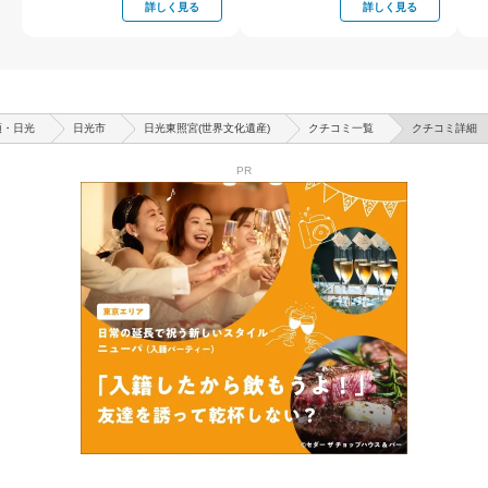
詳しく見る
詳しく見る
須・日光
日光市
日光東照宮(世界文化遺産)
クチコミ一覧
クチコミ詳細
PR