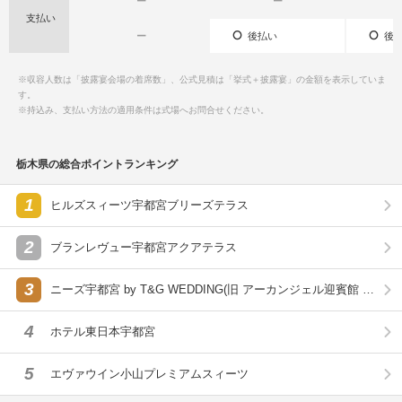
ー
ー
支払い
ー
後払い
後払
※収容人数は「披露宴会場の着席数」、公式見積は「挙式＋披露宴」の金額を表示していま
す。
※持込み、支払い方法の適用条件は式場へお問合せください。
栃木県の総合ポイントランキング
1
ヒルズスィーツ宇都宮ブリーズテラス
2
ブランレヴュー宇都宮アクアテラス
3
ニーズ宇都宮 by T&G WEDDING(旧 アーカンジェル迎賓館 宇
都宮)
4
ホテル東日本宇都宮
5
エヴァウイン小山プレミアムスィーツ