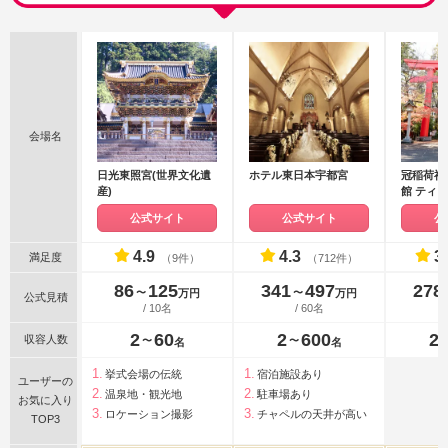
会場名
日光東照宮(世界文化遺
ホテル東日本宇都宮
冠稲荷神
産)
館 ティ
レス
公式サイト
公式サイト
公
4.9
4.3
3
満足度
（9件）
（712件）
86
125
341
497
278
〜
〜
万円
万円
公式見積
/ 10名
/ 60名
2
60
2
600
2
収容人数
〜
〜
名
名
挙式会場の伝統
宿泊施設あり
ユーザーの
温泉地・観光地
駐車場あり
お気に入り
ロケーション撮影
チャペルの天井が高い
TOP3