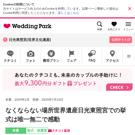
Cookieの利用について
当サイトはサービス向上のためCookieを利用しています。以降ページ遷移した場合は、
Cookie利用に同意したことになります。
詳しくはこちら
検索
お気に入り
メニュー
日光東照宮(世界文化遺産)
公式サイト
FAQ
クチコミ
フォト
費用プラン
フェア
アクセス
本番：2025年2月
投稿：2025年7月15日
なくならない場所世界遺産日光東照宮での挙
式は唯一無二で感動
本番
挙式・披露宴
クチコミ返信