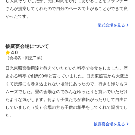
し大変そうでしたが、先に時間をかけてあがることをプランナー
さんが提案してくれたので自分のペースで上がることができて良
かったです。
挙式会場を見る
披露宴会場について
4.0
（会場名：割烹二葉）
日光東照宮御用達と教えていただいた料亭で会食をしました。歴
史ある料亭で創業90年と言っていました。日光東照宮から大変近
くて渋滞にも巻き込まれない場所にあったので、行きも帰りもス
ムーズでした。畳の会場なのでみんなゆったりと寛いでいただけ
たような気がします。何より子供たちが寝転がったりして自由に
していました（笑）会場の方も子供の相手をしてくれて親切でし
た。
披露宴会場を見る