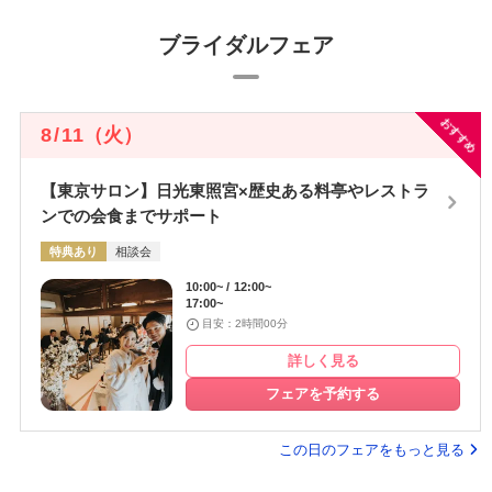
ブライダルフェア
おすすめ
8
/
11
（火）
【東京サロン】日光東照宮×歴史ある料亭やレストラ
ンでの会食までサポート
特典あり
相談会
10:00~
12:00~
17:00~
目安：2時間00分
詳しく見る
フェアを予約する
この日のフェアをもっと見る