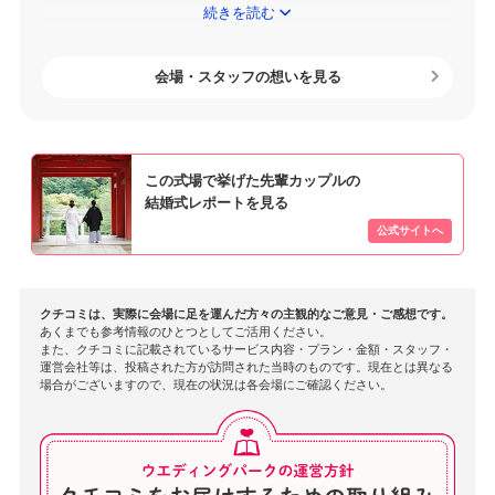
ります。本当にありがとうございます。
続きを読む
お二人がお考えの通り日光世界遺産Weddingは永遠になく
なることのない場所です。結婚記念日はもちろんのこと、
会場・スタッフの想いを見る
初詣や観光などいつでもお越しいただける場所ですので、
ぜひまた日光へお越しくださいませ。お二人のご結婚式か
ら人生をツナグ場所としてこれからの長い人生の中で節目
この式場で挙げた先輩カップルの
ごとにお越しいただければ幸いです。
結婚式レポートを見る
また、ご披露宴をされた料亭もまもなく100年を迎えま
す。また機会がございましたらご家族の皆様でお越しいた
だければ嬉しく思います。
クチコミは、実際に会場に足を運んだ方々の主観的なご意見・ご感想です。
この度は貴重な口コミをいただきまして誠にありがとうご
あくまでも参考情報のひとつとしてご活用ください。
ざいました。お二人の末永いお幸せとご家族の皆さまのご
また、クチコミに記載されているサービス内容・プラン・金額・スタッフ・
運営会社等は、投稿された方が訪問された当時のものです。現在とは異なる
健勝とご多幸をお祈り申し上げます。
場合がございますので、現在の状況は各会場にご確認ください。