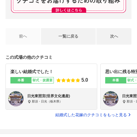
前へ
一覧に戻る
次へ
この式場の他のクチコミ
楽しい結婚式でした！
思い出に残る特
5.0
本番
挙式・披露宴
本番
挙式
日光東照宮(世界文化遺産)
日光東照
那須・日光（栃木県）
那須・
結婚式した花嫁のクチコミをもっと見る