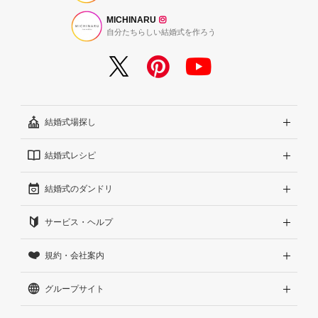
MICHINARU
自分たちらしい結婚式を作ろう
結婚式場探し
結婚式レシピ
エリアから探す
結婚式のダンドリ
こだわりから探す
結婚式準備レポート『ハナレポ』
サービス・ヘルプ
雰囲気から探す
結婚式当日の動画『ムビレポ』
結婚準備ガイド
規約・会社案内
見積りから探す
Wedding Park Magazine
サイトコンセプト
グループサイト
ランキングから探す
結婚お悩みQ&A
はじめての方へ
利用規約