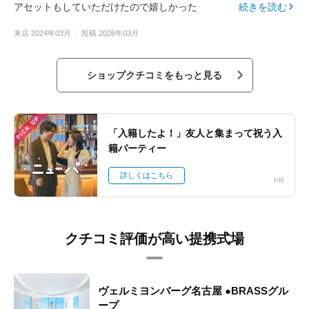
アセットもしていただけたので嬉しかった
続きを読む
来店
2024年03月
投稿
2026年03月
ショップクチコミをもっと見る
PICK UP
「入籍したよ！」友人と集まって祝う入
籍パーティー
詳しくはこちら
PR
クチコミ評価が高い提携式場
ヴェルミヨンバーグ名古屋 ●BRASSグル
ープ