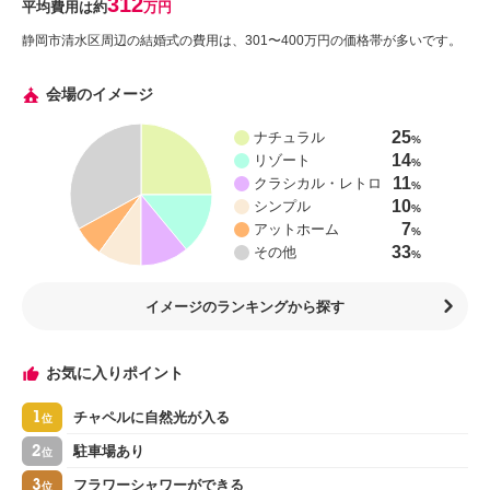
312
平均費用は約
万円
静岡市清水区周辺の結婚式の費用は、301〜400万円の価格帯が多いです。
会場のイメージ
25
ナチュラル
%
14
リゾート
%
11
クラシカル・レトロ
%
10
シンプル
%
7
アットホーム
%
33
その他
%
イメージのランキングから探す
お気に入りポイント
1
チャペルに自然光が入る
位
2
駐車場あり
位
3
フラワーシャワーができる
位