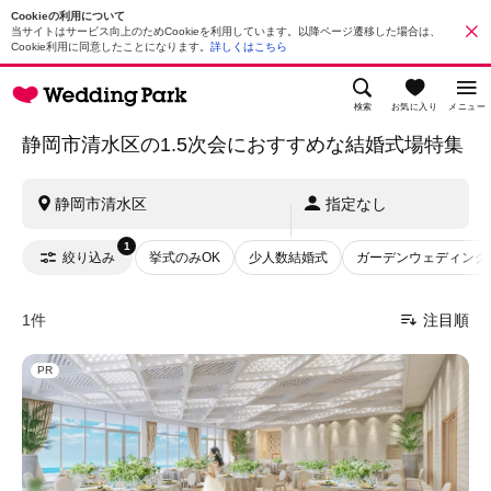
Cookieの利用について
当サイトはサービス向上のためCookieを利用しています。以降ページ遷移した場合は、
Cookie利用に同意したことになります。
詳しくはこちら
検索
お気に入り
メニュー
静岡市清水区の1.5次会におすすめな結婚式場特集
静岡市清水区
指定なし
1
絞り込み
挙式のみOK
少人数結婚式
ガーデンウェディング
1件
注目順
PR