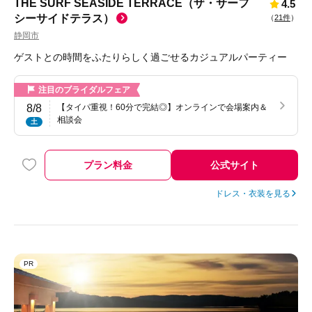
THE SURF SEASIDE TERRACE（ザ・サーフ
4.5
シーサイドテラス）
（
21件
）
静岡市
ゲストとの時間をふたりらしく過ごせるカジュアルパーティー
注目のブライダルフェア
8/8
【タイパ重視！60分で完結◎】オンラインで会場案内＆
相談会
土
プラン料金
公式サイト
ドレス・衣装を見る
PR