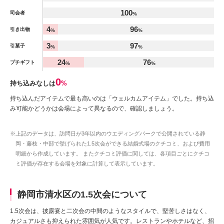
100
司会者
%
4
96
引き出物
%
%
3
97
引菓子
%
%
24
76
プチギフト
%
%
0
持ち込みなしは
%
持ち込んだアイテムで最も高いのは「ウェルカムアイテム」でした。持ち込
み可能かどうかは会場によって異なるので、確認しましょう。
※上記のデータは、訪問日が3年以内のウエディングパークで公開されている静
岡・藤枝・中部で挙げられた1.5次会ができる結婚式場のクチコミ、および費用
明細から作成しています。 またクチコミ評価に関しては、各項目ごとにクチコ
ミ評価が存在する会場を対象に計算して表示しています。
静岡市清水区の1.5次会について
1.5次会は、披露宴と二次会の中間のようなスタイルで、堅苦しさはなく、
カジュアルさも抑えられた雰囲気が人気です。レストランやホテルなど、招