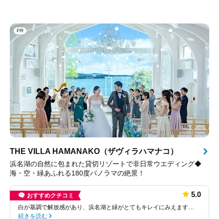
PR
THE VILLA HAMANAKO（ザヴィラハマナコ）
浜名湖の自然に包まれた貸切リゾートで非日常ウエディング◆
海・空・緑あふれる180度パノラマの絶景！
5.0
おすすめクチコミ
白が基調で解放感があり、浜名湖と緑がとてもキレイにみえます…
続きを読む