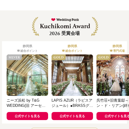
2026
受賞会場
静岡県
静岡県
静岡県
総合ポイント
総合ポイント
専門式場
ニーズ浜松 by T&G
LAPIS AZUR（ラピスア
呉竹荘×旧青葉邸～
WEDDING(旧 アーセン
ジュール）●BRASSグル
ン・ド・リアン(絆
ティア迎賓館 浜松)
ープ
ぐ家)～
公式サイトを見る
公式サイトを見る
公式サイトを見