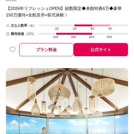
【2026年リフレッシュOPEN】組数限定◆来館特典6万◆豪華
150万優待×全館見学×挙式体験！
主な人数帯
（名）
20
40
60
80
費用相場
（万円）
200
300
400
500
プラン料金
公式サイト