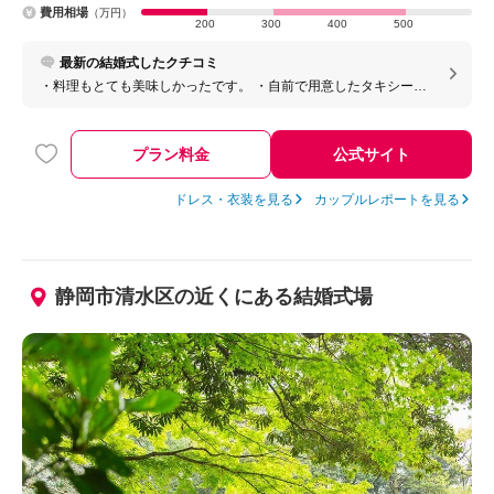
費用相場
（万円）
200
300
400
500
最新の結婚式したクチコミ
・料理もとても美味しかったです。 ・自前で用意したタキシード
の持ち込み料は取られませんでした。
プラン料金
公式サイト
ドレス・衣装を見る
カップルレポートを見る
静岡市清水区の近くにある結婚式場