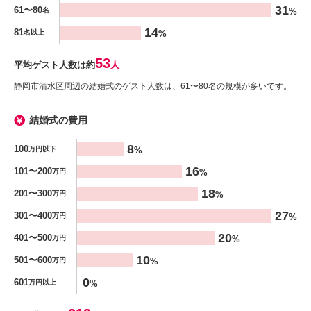
31
61〜80
%
名
14
81
%
名以上
53
平均ゲスト人数は約
人
静岡市清水区周辺の結婚式のゲスト人数は、61〜80名の規模が多いです。
結婚式の費用
金額
8
100
%
万円以下
%
16
101〜200
%
万円
18
201〜300
%
万円
27
301〜400
%
万円
20
401〜500
%
万円
10
501〜600
%
万円
0
601
%
万円以上