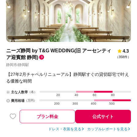
ニーズ静岡 by T&G WEDDING(旧 アーセンティ
4.3
ア迎賓館 静岡)
（
358件
）
静岡市
静岡駅
/
【27年2月チャペルリニューアル】静岡駅すぐの貸切邸宅で叶え
る優雅な時間
主な人数帯
（名）
20
40
60
80
費用相場
（万円）
200
300
400
500
プラン料金
公式サイト
ドレス・衣装を見る
カップルレポートを見る