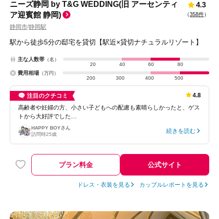
ニーズ静岡 by T&G WEDDING(旧 アーセンティ
4.3
ア迎賓館 静岡)
（
358件
）
静岡市
静岡駅
/
駅から徒歩5分の邸宅を貸切【駅近×貸切ナチュラルリゾート】
主な人数帯
（名）
20
40
60
80
費用相場
（万円）
200
300
400
500
4.8
注目のクチコミ
高齢者や妊婦の方、小さい子どもへの配慮も素晴らしかったと、ゲス
トから大好評でした…
HAPPY BOY
さん
続きを読む
訪問時
25歳
プラン料金
公式サイト
ドレス・衣装を見る
カップルレポートを見る