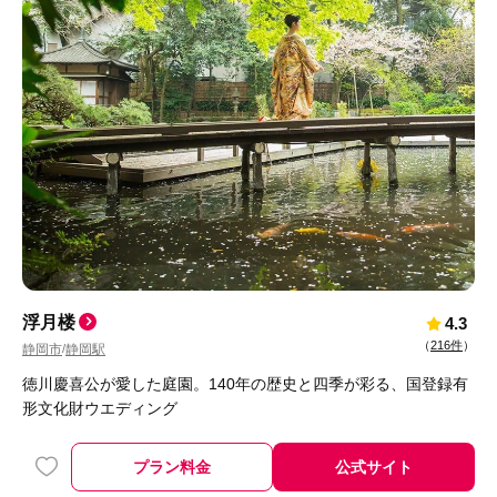
浮月楼
4.3
（
216件
）
静岡市
静岡駅
/
徳川慶喜公が愛した庭園。140年の歴史と四季が彩る、国登録有
形文化財ウエディング
プラン料金
公式サイト