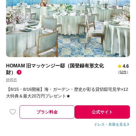
HOMAM 旧マッケンジー邸（国登録有形文化
4.6
財）
（
52件
）
静岡市
【8/15・8/16開催】海・ガーデン・歴史が彩る貸切邸宅見学×12
大特典＆最大20万円プレゼント★
プラン料金
公式サイト
ドレス・衣装を見る