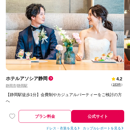
ホテルアソシア静岡
4.2
（
183件
）
静岡市
静岡駅
/
【静岡駅徒歩1分】会費制やカジュアルパーティーをご検討の方
へ
プラン料金
公式サイト
ドレス・衣装を見る
カップルレポートを見る