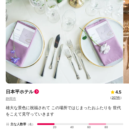
日本平ホテル
4.5
（
207件
）
静岡市
雄大な景色に祝福されて この場所ではじまったおふたりを 世代
をこえて見守っていきます
主な人数帯
（名）
20
40
60
80