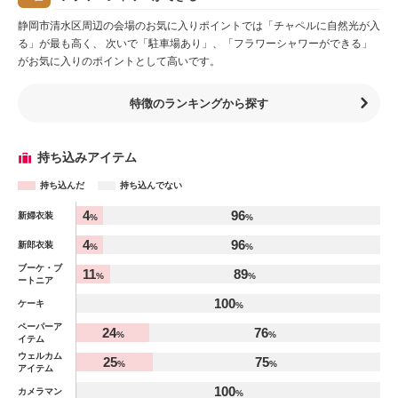
静岡市清水区周辺の会場のお気に入りポイントでは「チャペルに自然光が入
る」が最も高く、 次いで「駐車場あり」、「フラワーシャワーができる」
がお気に入りのポイントとして高いです。
特徴のランキングから探す
持ち込みアイテム
持ち込んだ
持ち込んでない
アイテム
4
96
新婦衣装
%
%
%
4
96
新郎衣装
%
%
ブーケ・ブ
11
89
%
%
ートニア
100
ケーキ
%
ペーパーア
24
76
%
%
イテム
ウェルカム
25
75
%
%
アイテム
100
カメラマン
%