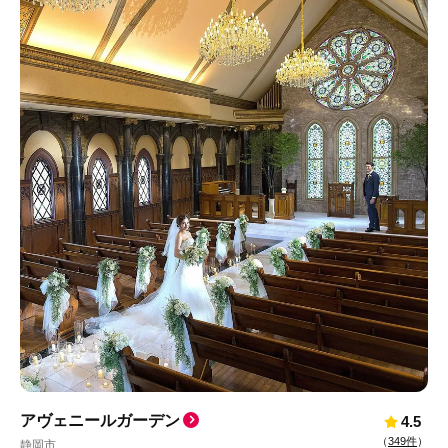
アヴェニールガーデン
4.5
（
349件
）
静岡市