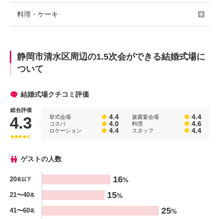
料理・ケーキ
静岡市清水区周辺の1.5次会ができる結婚式場に
ついて
結婚式場クチコミ評価
総合評価
4.4
4.4
挙式会場
披露宴会場
4.3
4.0
4.6
コスパ
料理
4.4
4.4
ロケーション
スタッフ
ゲストの人数
人数
16
20
%
名以下
%
15
21〜40
%
名
25
41〜60
%
名