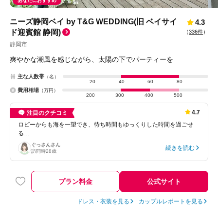
あなたにおすすめ
ニーズ静岡ベイ by T&G WEDDING(旧 ベイサイ
4.3
ド迎賓館 静岡)
（
336件
）
静岡市
爽やかな潮風を感じながら、太陽の下でパーティーを
主な人数帯
（名）
20
40
60
80
費用相場
（万円）
200
300
400
500
4.7
注目のクチコミ
ロビーからも海を一望でき、待ち時間もゆっくりした時間を過ごせ
る…
ぐっさん
さん
続きを読む
訪問時
28歳
プラン料金
公式サイト
ドレス・衣装を見る
カップルレポートを見る