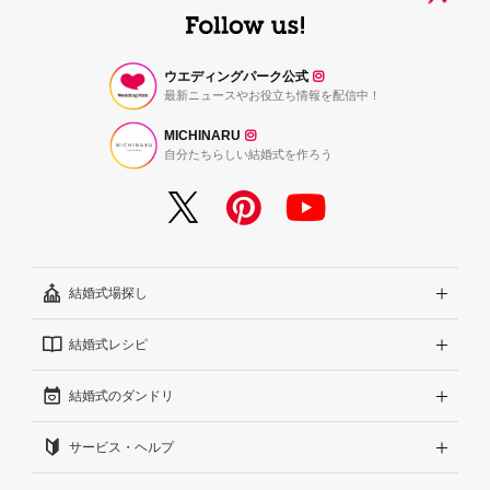
ウエディングパーク公式
最新ニュースやお役立ち情報を配信中！
MICHINARU
自分たちらしい結婚式を作ろう
結婚式場探し
結婚式レシピ
エリアから探す
結婚式のダンドリ
こだわりから探す
結婚式準備レポート『ハナレポ』
サービス・ヘルプ
雰囲気から探す
結婚式当日の動画『ムビレポ』
結婚準備ガイド