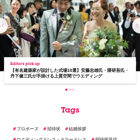
Editor's pick up
【有名建築家が設計した式場10選】安藤忠雄氏・隈研吾氏・
丹下健三氏が手掛ける上質空間でウエディング
Tags
プロポーズ
招待状
結婚挨拶
ウエディングドレス・カラードレス
招待状返信