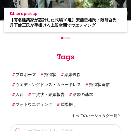
Editor's pick up
【有名建築家が設計した式場10選】安藤忠雄氏・隈研吾氏・
丹下健三氏が手掛ける上質空間でウエディング
Tags
プロポーズ
招待状
結婚挨拶
ウエディングドレス・カラードレス
招待状返信
入籍
年賀状・結婚報告
結婚の基本
フォトウエディング
式場探し
すべてのハッシュタグ一覧