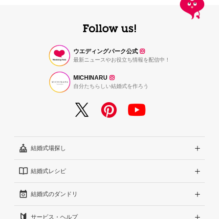
ウエディングパーク公式
最新ニュースやお役立ち情報を配信中！
MICHINARU
自分たちらしい結婚式を作ろう
結婚式場探し
結婚式レシピ
エリアから探す
結婚式のダンドリ
こだわりから探す
結婚式準備レポート『ハナレポ』
サービス・ヘルプ
雰囲気から探す
結婚式当日の動画『ムビレポ』
結婚準備ガイド