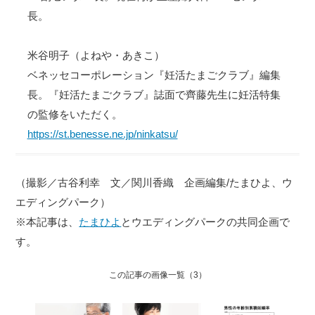
長。
米谷明子（よねや・あきこ）
ベネッセコーポレーション『妊活たまごクラブ』編集
長。『妊活たまごクラブ』誌面で齊藤先生に妊活特集
の監修をいただく。
https://st.benesse.ne.jp/ninkatsu/
（撮影／古谷利幸 文／関川香織 企画編集/たまひよ、ウ
エディングパーク）
※本記事は、
たまひよ
とウエディングパークの共同企画で
す。
この記事の画像一覧
（3）