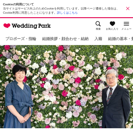
Cookieの利用について
当サイトはサービス向上のためCookieを利用しています。以降ページ遷移した場合は、
Cookie利用に同意したことになります。
詳しくはこちら
検索
お気に入り
メニュー
プロポーズ・指輪
結婚挨拶・顔合わせ・結納
入籍
結婚の基本・