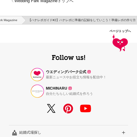
Wedding Park Magazineトップへ
rk Magazine
【ハナレポガイド#2】ハナレポに準備の記録をしていこう！準備レポの作り方
ページトップへ
ウエディングパーク公式
最新ニュースやお役立ち情報を配信中！
MICHINARU
自分たちらしい結婚式を作ろう
結婚式場探し