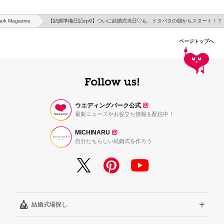
ark Magazine
【結婚準備日記ep9】ついに結婚式当日♡も、ドタバタの朝からスタート！？
ページトップへ
ウエディングパーク公式
最新ニュースやお役立ち情報を配信中！
MICHINARU
自分たちらしい結婚式を作ろう
結婚式場探し