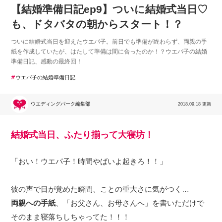
【結婚準備日記ep9】ついに結婚式当日♡
も、ドタバタの朝からスタート！？
ついに結婚式当日を迎えたウエパ子。前日でも準備が終わらず、両親の手
紙を作成していたが、はたして準備は間に合ったのか！？ウエパ子の結婚
準備日記、感動の最終回！
ウエパ子の結婚準備日記
ウエディングパーク編集部
2018.09.18 更新
結婚式当日、ふたり揃って大寝坊！
「おい！ウエパ子！時間やばいよ起きろ！！」
彼の声で目が覚めた瞬間、ことの重大さに気がつく…
両親への手紙
、「お父さん、お母さんへ」を書いただけで
そのまま寝落ちしちゃってた！！！