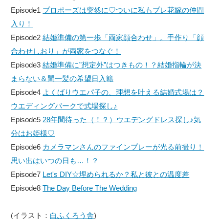
Episode1
プロポーズは突然に♡ついに私もプレ花嫁の仲間
入り！
Episode2
結婚準備の第一歩「両家顔合わせ」。手作り「顔
合わせしおり」が両家をつなぐ！
Episode3
結婚準備に”想定外”はつきもの！？結婚指輪が決
まらない＆間一髪の希望日入籍
Episode4
よくばりウエパ子の、理想を叶える結婚式場は？
ウエディングパークで式場探し♪
Episode5
28年間待った（！？）ウエデングドレス探し♪気
分はお姫様♡
Episode6
カメラマンさんのファインプレーが光る前撮り！
思い出はいつの日も…！？
Episode7
Let's DIY☆埋められるか？私と彼との温度差
Episode8
The Day Before The Wedding
(イラスト：
白ふくろう舎
)