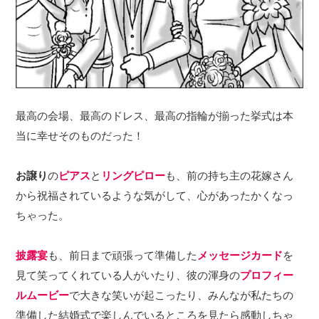
最高の会場、最高のドレス、最高の指輪が揃った挙式は本
当に幸せそのものだった！
お譲り
の
ピアス
と
リングピロー
も、前の持ち主の花嫁さん
から祝福されているような気がして、心があったかくなっ
ちゃった。
披露宴
も、前日まで頑張って準備した
メッセージカード
を
見て笑ってくれている人がいたり、彼の渾身の
プロフィー
ルムービー
で大きな笑いが起こったり、みんなが私たちの
準備した結婚式で楽しんでいるところを見たら感動しちゃ