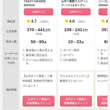
CRAZY GRANDE
山手十番館ウエディン
ニーズみ
MAISON
グ ハウス&ガーデン
VERAND
WEDDI
公式サイト
公式サイト
公
ド迎賓館
4.7
4.6
4.
満足度
（226件）
（68件）
370
441
109
141
357
〜
〜
万円
万円
公式見積
/ 60名
/ 10名
50
90
10
33
60
収容人数
〜
〜
名
名
宴会場から海が見える
ガーデン挙式
チャペ
る
ユーザーの
宴会場に窓がある
ガーデン
お気に入り
宴会場
チャペルに自然光が入
1日1組限定
TOP3
る
宴会場
【公式サイト限定｜ご成
ウェルカムドリンクご人
期間限定 
約特典】衣裳40万円相当
数様分プレゼント♪
ャンペー
プレゼント！
成約情報
公式サイト限定の
公式サイト限定の
公式
特典情報をチェック
特典情報をチェック
特典情