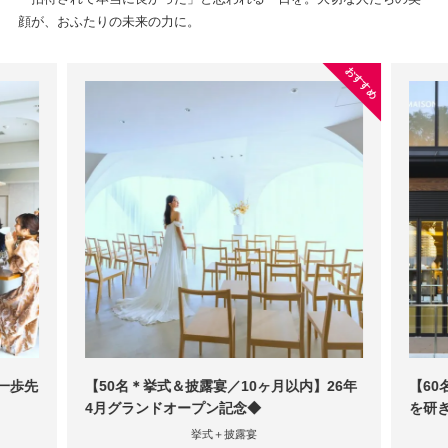
顔が、おふたりの未来の力に。
おすすめ
一歩先
【50名＊挙式＆披露宴／10ヶ月以内】26年
【60
4月グランドオープン記念◆
を研
挙式＋披露宴