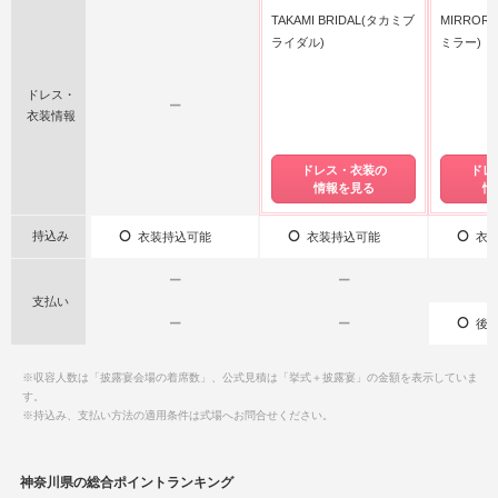
TAKAMI BRIDAL(タカミブ
MIRROR
ライダル)
ミラー)
ドレス・
ー
衣装情報
ドレス・衣装の
ドレ
情報を見る
情
持込み
衣装持込可能
衣装持込可能
衣装
ー
ー
支払い
ー
ー
後払
※収容人数は「披露宴会場の着席数」、公式見積は「挙式＋披露宴」の金額を表示していま
す。
※持込み、支払い方法の適用条件は式場へお問合せください。
神奈川県の総合ポイントランキング