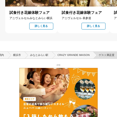
試食付き花嫁体験フェア
試食付き花嫁体験フェア
アニヴェルセルみなとみらい横浜
アニヴェルセル 表参道
ア
詳しく見る
詳しく見る
関内
横浜市
みなとみらい駅
CRAZY GRANDE MAISON
ゲスト満足度
PR