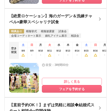
フェアを予約する
【絶景ロケーション】海のガーデン＆洗練チャ
ペル×豪華スペシャリテ試食
特典あり
模擬挙式
模擬披露宴
試食会
会場コーディネート展示
婚礼アイテム展示
相談会
土
日
月
火
水
木
金
土
日
月
空き
8/8
8/9
8/10
8/11
8/12
8/13
8/14
8/15
8/16
8/17
状況
-
-
-
-
-
-
目安：3時間00分
詳しく見る
フェアを予約する
【直前予約OK！】まずは気軽に相談◆結婚式ス
タート相談会×空間体験