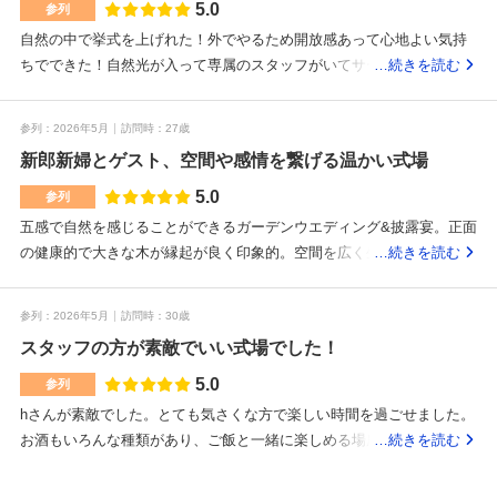
5.0
参列
自然の中で挙式を上げれた！外でやるため開放感あって心地よい気持
ちでできた！自然光が入って専属のスタッフがいてサービス充実して
…続きを読む
いた！とにかく窓から入る自然光が会場全体を照らしてくれて思って
いる倍の広さに感じました！最後まで大満足でした！ペアリングが最
参列
2026年5月
訪問時
27歳
高でした！最後のそうめんが一番美味しかったです！器が大きいです
新郎新婦とゲスト、空間や感情を繋げる温かい式場
がスルッと食べれて最後の料理にはベストオブベストでした！最高！
海が見えて地元が近くであったため見慣れた景色とは違った一面を見
5.0
参列
ることができました！笑顔が溢れていてみんな気が利いていて最高で
五感で自然を感じることができるガーデンウエディング&披露宴。正面
した！ドリンクがなくなったらすぐに伺ってくれて嬉しかったです。
の健康的で大きな木が縁起が良く印象的。空間を広く生かした解放感
…続きを読む
専属のスタッフがいろんな話をしてくださり盛り上げてくれました！
のある挙式。全体的に温かみのある色合い・つくり。机下の荷物掛け
開放感、自然、サービスこのキーワードが気になる人はここでやるべ
フックがとても便利だった。披露宴会場からトイレが近く安心感があ
参列
2026年5月
訪問時
30歳
き！
った。式場の周りは緑に囲まれ、式場自体は新しく綺麗な印象。建物
スタッフの方が素敵でいい式場でした！
の目の前までタクシーがつけられる点が良かった。親しみやすく温か
い印象。声かけや一つ一つの説明がわかりやすく、かつ心地の良い温
5.0
参列
度感で接客してくださりました。かしこまりすぎないのでこちらもリ
hさんが素敵でした。とても気さくな方で楽しい時間を過ごせました。
ラックスして過ごすことができました。・新しい挙式スタイルとアッ
お酒もいろんな種類があり、ご飯と一緒に楽しめる場所でした。とて
…続きを読む
トホームな雰囲気・1テーブル1スタッフ担当の人が着いてくださるの
も楽しめる会場でした！カジュアルで居心地のいい会場でした。ごは
で、何かお願いしたいときや質問をしたい時に対応が早い&声かけしや
んも美味しくとても素敵な空間でした！！！！海や公園が近いです！