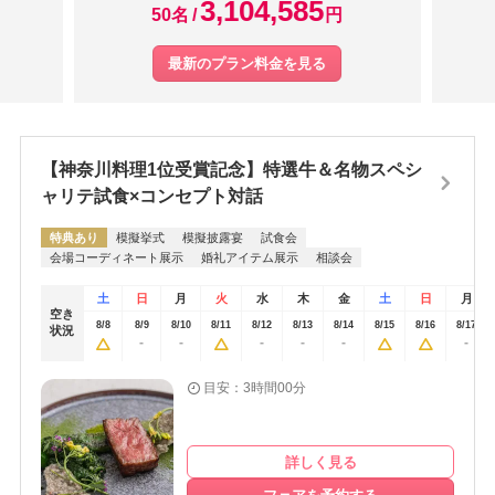
3,104,585
50名
円
最新のプラン料金を見る
【神奈川料理1位受賞記念】特選牛＆名物スペシ
ャリテ試食×コンセプト対話
特典あり
模擬挙式
模擬披露宴
試食会
会場コーディネート展示
婚礼アイテム展示
相談会
土
日
月
火
水
木
金
土
日
月
空き
8/8
8/9
8/10
8/11
8/12
8/13
8/14
8/15
8/16
8/17
状況
-
-
-
-
-
-
目安：3時間00分
詳しく見る