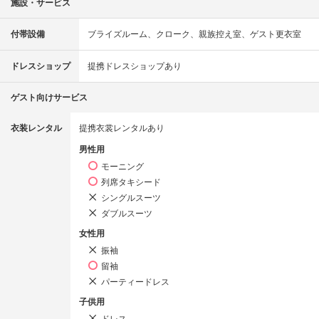
施設・サービス
付帯設備
ブライズルーム
クローク
親族控え室
ゲスト更衣室
ドレスショップ
提携ドレスショップあり
ゲスト向けサービス
衣装レンタル
提携衣裳レンタルあり
男性用
モーニング
列席タキシード
シングルスーツ
ダブルスーツ
女性用
振袖
留袖
パーティードレス
子供用