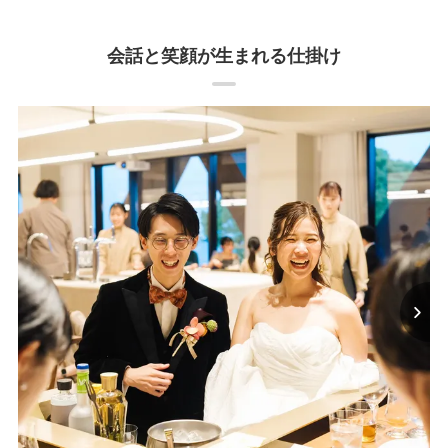
すい・食事がおしゃれかつ美味しい
木の緑も海の青も見えるとても開放感のある式場でした！！スタッフ
の皆さんとても気さくで、料理のサーバもとても丁寧でした！！！ス
会話と笑顔が生まれる仕掛け
タッフの方が気さくで、ご飯も美味しいです。ご飯に合わせてペアリ
ングがあり、どのごはんもお酒も楽しく満喫することができました。
とても心地よいカジュアル感で、ごはんも美味しく素敵な式場でし
た。陽の光が入る大きな窓があり開放感のある会場でした。楽しく過
ごせる空間でした！！！！