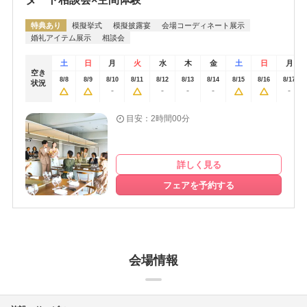
特典あり
模擬挙式
模擬披露宴
会場コーディネート展示
婚礼アイテム展示
相談会
土
日
月
火
水
木
金
土
日
月
空き
8/8
8/9
8/10
8/11
8/12
8/13
8/14
8/15
8/16
8/17
状況
-
-
-
-
-
目安：2時間00分
詳しく見る
フェアを予約する
会場情報