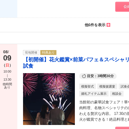
公
他6件を表示
08
現地開催
特典あり
09
【初開催】花火鑑賞×前菜パフェ＆スペシャリ
試食
日
10:00
目安：3時間30分
13:30
他時間
模擬挙式
模擬披露宴
試食
あり
婚礼アイテム展示
相談会
当館初の豪華試食フェア！華
肉料理、名物スペシャリテの
わえる贅沢な内容。 17:3
火が鑑賞できる！絶品料理と