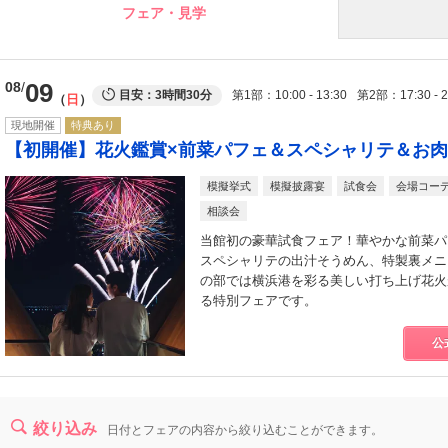
フェア・見学
09
08
目安：3時間30分
第1部
10:00 - 13:30
第2部
17:30 - 
日
現地開催
特典あり
【初開催】花火鑑賞×前菜パフェ＆スペシャリテ＆お肉
模擬挙式
模擬披露宴
試食会
会場コー
相談会
当館初の豪華試食フェア！華やかな前菜パ
スペシャリテの出汁そうめん、特製裏メニュ
の部では横浜港を彩る美しい打ち上げ花火
る特別フェアです。
公
絞り込み
日付とフェアの内容から絞り込むことができます。