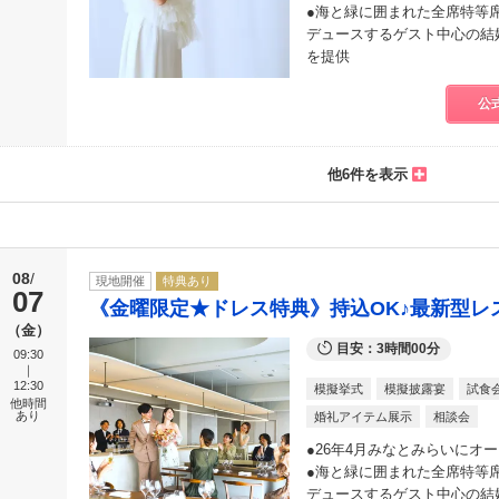
●海と緑に囲まれた全席特等席の
デュースするゲスト中心の結
を提供
公
他6件を表示
08
現地開催
特典あり
07
《金曜限定★ドレス特典》持込OK♪最新型レ
金
目安：3時間00分
09:30
12:30
模擬挙式
模擬披露宴
試食
他時間
あり
婚礼アイテム展示
相談会
●26年4月みなとみらいにオ
●海と緑に囲まれた全席特等席の
デュースするゲスト中心の結