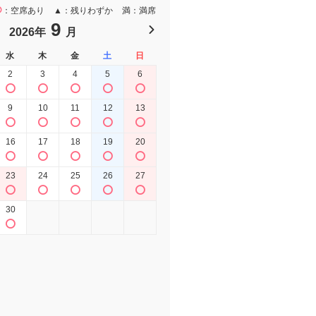
空席あり
▲
残りわずか
満
満席
9
10
2026年
月
2026年
水
木
金
土
日
月
火
水
木
2
3
4
5
6
1
9
10
11
12
13
5
6
7
8
16
17
18
19
20
12
13
14
15
1
23
24
25
26
27
19
20
21
22
2
30
26
27
28
29
3