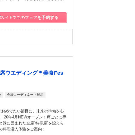
このフェアを予約する
式サイトで
席ウエディング＊美食Fes
会
会場コーディネート展示
りでおめでたい節目に、未来の準備を心
 26年4月NEWオープン！席ごとに専
と緑に囲まれた全席“特等席”を設えら
の料理没入体験をご案内！