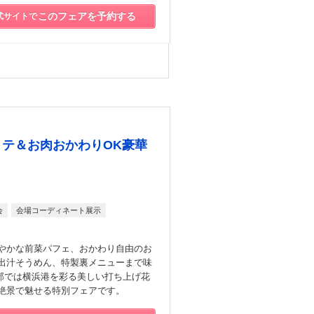
このフェアを予約する
式サイトで
テ＆お肉おかわりOK豪華
会
会場コーディネート展示
やかな前菜パフェ、おかわり自由のお
出汁そうめん、特製裏メニューまで味
0の部では横浜港を彩る美しい打ち上げ花
絶景で魅せる特別フェアです。