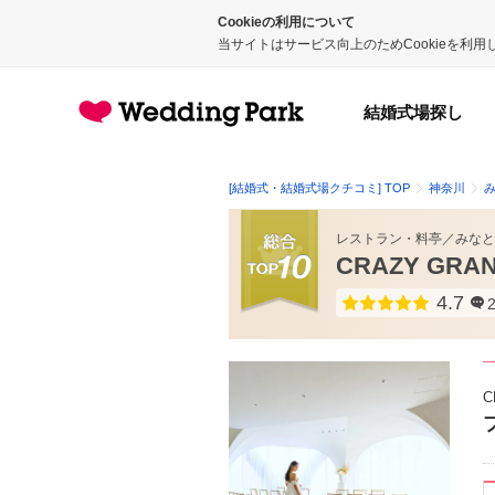
Cookieの利用について
当サイトはサービス向上のためCookieを利
結婚式場探し
[結婚式・結婚式場クチコミ] TOP
神奈川
レストラン・料亭
／
みなと
CRAZY GRAN
4.7
点数
C