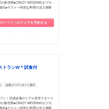
新空間●CRAZY WEDDINGがプロ
婚式●ゲストへ特別な料理の没入体験
このフェアを予約する
式サイトで
ストランW＊試食付
会
会場コーディネート展示
ープン！完成会場のリアル見学スタート
新空間●CRAZY WEDDINGがプロ
婚式●ゲストへ特別な料理の没入体験