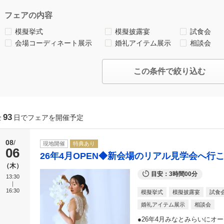
フェアの内容
模擬挙式
模擬披露宴
試食会
会場コーディネート展示
婚礼アイテム展示
相談会
この条件で絞り込む
93
全
日でフェアを開催予定
08
現地開催
特典あり
06
26年4月OPEN◆新会場のリアル見学会へ行こ
木
目安：3時間00分
13:30
16:30
模擬挙式
模擬披露宴
試食
婚礼アイテム展示
相談会
●26年4月みなとみらいにオ