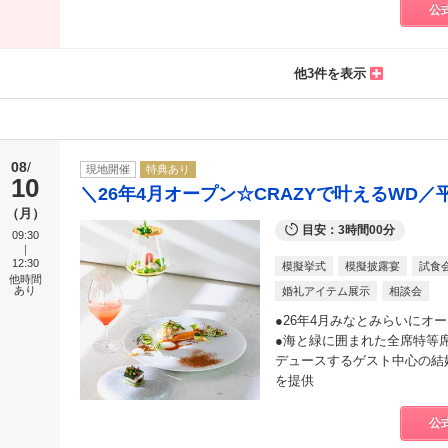
公
他3件を表示
08
現地開催
特典あり
10
＼26年4月オープン☆CRAZYで叶えるWD
月
目安：3時間00分
09:30
12:30
模擬挙式
模擬披露宴
試食
他時間
あり
婚礼アイテム展示
相談会
●26年4月みなとみらいにオ
●海と緑に囲まれた全席特等席の
デュースするゲスト中心の結
を提供
公