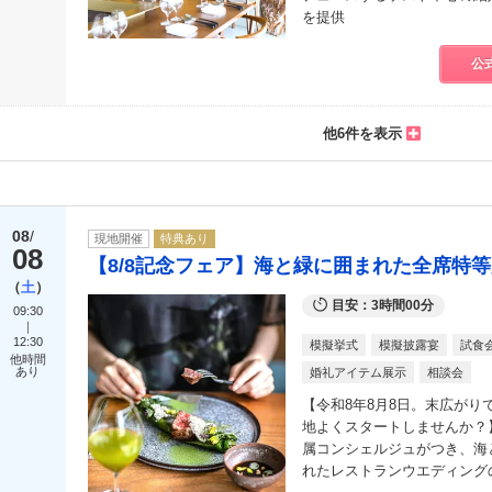
を提供
公
他6件を表示
08
現地開催
特典あり
08
【8/8記念フェア】海と緑に囲まれた全席特等
土
目安：3時間00分
09:30
12:30
模擬挙式
模擬披露宴
試食
他時間
あり
婚礼アイテム展示
相談会
【令和8年8月8日。末広が
地よくスタートしませんか？】
属コンシェルジュがつき、海
れたレストランウエディング