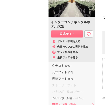
インターコンチネンタルホ
テル大阪
公式サイト
ドレス・衣装を見る
先輩カップルの実例を見る
プラン料金を見る
最新フェアを見る
クチコミ
（108）
公式フォト
（57）
投稿フォト
（675）
ストーリーフォト
ハナレポ
（投稿レポート）
ムビレポ
（投稿ムービー）
費用・プラン料金