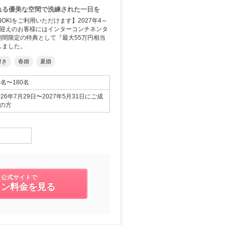
y溢れる優美な空間で洗練された一日を
NOKIをご利用いただけます】2027年4～
お迎えのお客様にはインターコンチネンタ
期間限定の特典として『最大55万円相当
しました。
付き
春婚
夏婚
0名〜180名
026年7月29日〜2027年5月31日にご成
の方
公式サイトで
ラン料金を見る