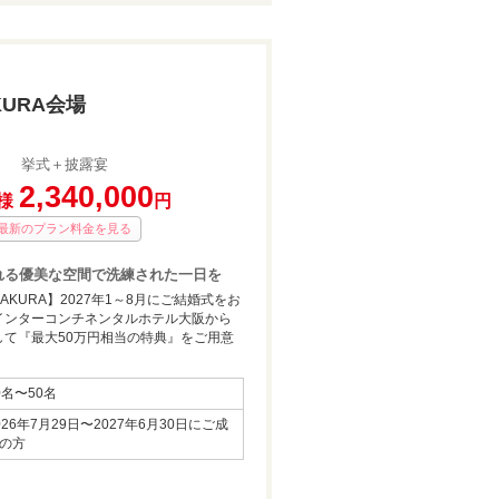
KURA会場
挙式＋披露宴
2,340,000
様
円
最新のプラン料金を見る
y溢れる優美な空間で洗練された一日を
KURA】2027年1～8月にご結婚式をお
インターコンチネンタルホテル大阪から
して『最大50万円相当の特典』をご用意
0名〜50名
026年7月29日〜2027年6月30日にご成
の方