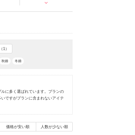
（1）
秋婚
冬婚
プルに多く選ばれています。プランの
多いですがプランに含まれないアイテ
価格が安い順
人数が少ない順