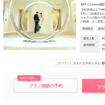
ARTとLuxur
【60名様以上でHI
8月にご結婚式を
ルホテル大阪から
の特典』をご用意
期間限定
宿泊
適用人数
6
適用期間
2
約
このプランに含まれる内容を見る
無料で気軽に♪
プラン相談の予約
プ