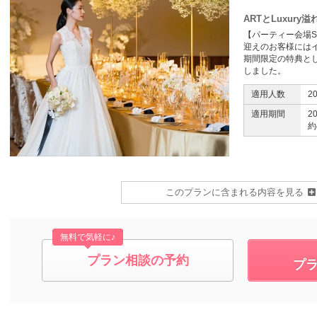
ARTとLuxur
【パーティー会場SA
迎えのお客様には
期間限定の特典と
しました。
適用人数
2
適用期間
2
約
このプランに含まれる内容を見る
無料で気軽に♪
プラン相談の予約
プ