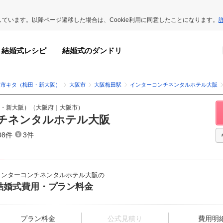
用しています。以降ページ遷移した場合は、Cookie利用に同意したことになります。
結婚式レシピ
結婚式のダンドリ
阪市キタ（梅田・新大阪）
大阪市
大阪梅田駅
インターコンチネンタルホテル大阪
・新大阪）
（
大阪府
｜
大阪市
）
チネンタルホテル大阪
08件
3件
インターコンチネンタルホテル大阪の
結婚式費用・プラン料金
プラン料金
公式見積り
費用明