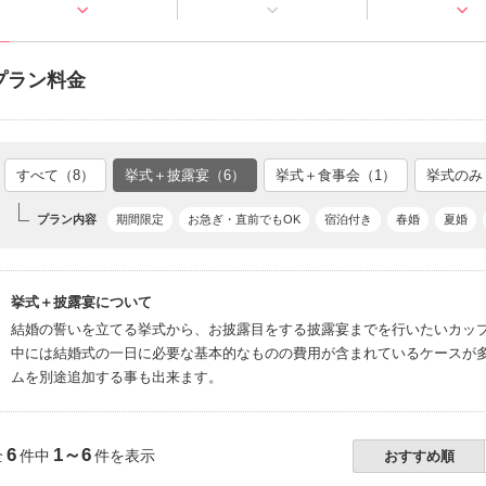
プラン料金
すべて（8）
挙式＋披露宴（6）
挙式＋食事会（1）
挙式のみ
プラン内容
期間限定
お急ぎ・直前でもOK
宿泊付き
春婚
夏婚
挙式＋披露宴について
結婚の誓いを立てる挙式から、お披露目をする披露宴までを行いたいカッ
中には結婚式の一日に必要な基本的なものの費用が含まれているケースが
ムを別途追加する事も出来ます。
6
1～6
全
件中
件を表示
おすすめ順