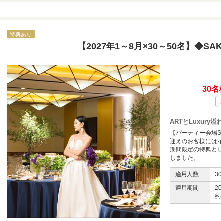
特典あり
【2027年1～8月×30～50名】◆SA
30名
ARTとLuxur
【パーティー会場SA
迎えのお客様には
期間限定の特典と
しました。
適用人数
3
適用期間
2
約