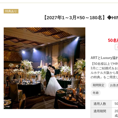
特典あり
【2027年1～3月×50～180名】◆HI
50名
ARTとLuxur
【50名様以上でHI
3月にご結婚式を
ルホテル大阪から
の特典』をご用意
期間限定
お急
冬婚
適用人数
5
適用期間
2
成