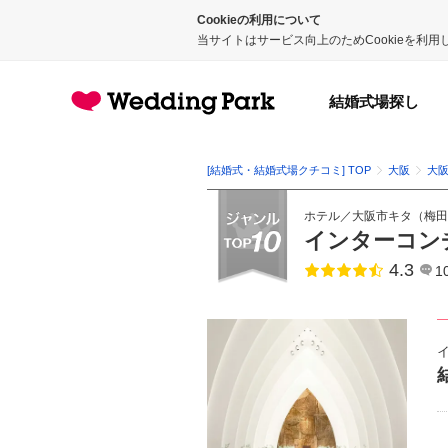
Cookieの利用について
当サイトはサービス向上のためCookieを利
結婚式場探し
[結婚式・結婚式場クチコミ] TOP
大阪
大
ホテル
／
大阪市キタ（梅田
インターコン
4.3
点数
1