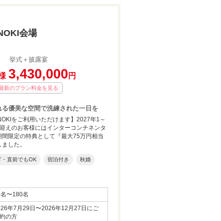
NOKI会場
挙式＋披露宴
3,430,000
様
円
最新のプラン料金を見る
y溢れる優美な空間で洗練された一日を
NOKIをご利用いただけます】2027年1～
お迎えのお客様にはインターコンチネンタ
期間限定の特典として『最大75万円相当
しました。
ぎ・直前でもOK
宿泊付き
秋婚
0名〜180名
026年7月29日〜2026年12月27日にご
約の方