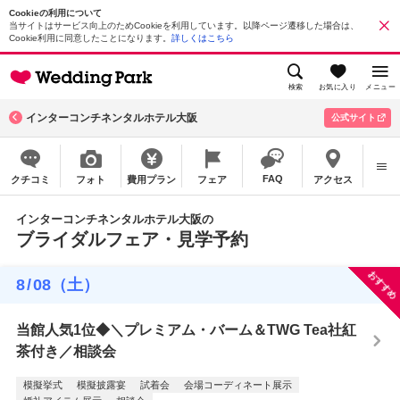
Cookieの利用について
当サイトはサービス向上のためCookieを利用しています。以降ページ遷移した場合は、
Cookie利用に同意したことになります。
詳しくはこちら
検索
お気に入り
メニュー
インターコンチネンタルホテル大阪
公式サイト
FAQ
クチコミ
フォト
費用プラン
フェア
アクセス
インターコンチネンタルホテル大阪の
ブライダルフェア・見学予約
おすすめ
8
/
08
（土）
当館人気1位◆＼プレミアム・バーム＆TWG Tea社紅
茶付き／相談会
模擬挙式
模擬披露宴
試着会
会場コーディネート展示