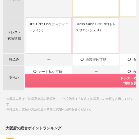
DESTINY Line(デスティニ
Dress Salon CHERIE(ドレ
ーライン)
スサロンシェリ)
ドレス・
衣装情報
持込み
ー
衣装持込可能
衣装
カード払い可能
ー
カー
支払い
公式サイト限
ドレス・衣
ドレス・衣
特典情報をチ
情報を見
情報を見
ー
ー
※収容人数は「披露宴会場の着席数」、公式見積は「挙式＋披露宴」の金額を表示していま
す。
※持込み、支払い方法の適用条件は式場へお問合せください。
大阪府の総合ポイントランキング