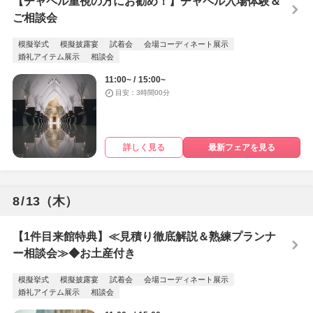
【チャペル重視の方にお勧め！】チャペル入場体験＆
ご相談会
模擬挙式
模擬披露宴
試着会
会場コーディネート展示
婚礼アイテム展示
相談会
11:00~
15:00~
目安：3時間00分
詳しく見る
最新フェアを見る
8
/
13
（木）
【1件目来館特典】≪見積り徹底解説＆熟練プランナ
ー相談会≫◆お土産付き
模擬挙式
模擬披露宴
試着会
会場コーディネート展示
婚礼アイテム展示
相談会