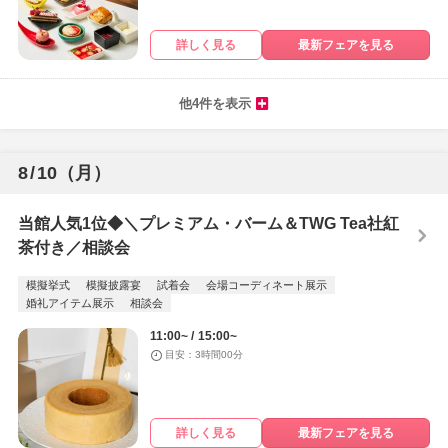
詳しく見る
最新フェアを見る
他4件を表示
8
/
10
（月）
当館人気1位◆＼プレミアム・バーム＆TWG Tea社紅
茶付き／相談会
模擬挙式
模擬披露宴
試着会
会場コーディネート展示
婚礼アイテム展示
相談会
11:00~
15:00~
目安：3時間00分
詳しく見る
最新フェアを見る