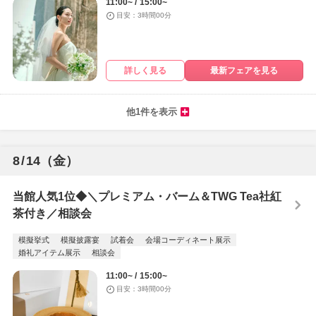
11:00~
15:00~
目安：3時間00分
詳しく見る
最新フェアを見る
他1件を表示
8
/
14
（金）
当館人気1位◆＼プレミアム・バーム＆TWG Tea社紅
茶付き／相談会
模擬挙式
模擬披露宴
試着会
会場コーディネート展示
婚礼アイテム展示
相談会
11:00~
15:00~
目安：3時間00分