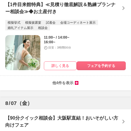
【1件目来館特典】≪見積り徹底解説＆熟練プランナ
ー相談会≫◆お土産付き
模擬挙式
模擬披露宴
試着会
会場コーディネート展示
婚礼アイテム展示
相談会
11:00~
14:00~
16:00~
目安：3時間00分
詳しく見る
フェアを予約する
他4件を表示
8
/
07
（金）
【90分クイック相談会】大阪駅直結！おいそがしい方
向けフェア