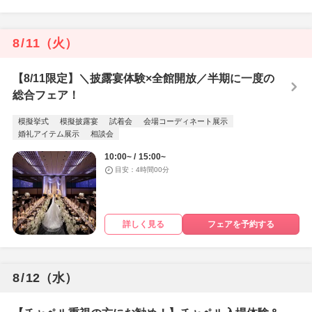
8
/
11
（火）
【8/11限定】＼披露宴体験×全館開放／半期に一度の
総合フェア！
模擬挙式
模擬披露宴
試着会
会場コーディネート展示
婚礼アイテム展示
相談会
10:00~
15:00~
目安：4時間00分
詳しく見る
フェアを予約する
8
/
12
（水）