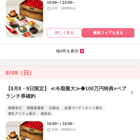
10:00~
14:00~
目安：3時間00分
詳しく見る
最新フェアを見る
他4件を表示
8
/
09
（日）
【8月8・9日限定】 ≪今期最大≫◆100万円特典×ペア
ランチ券確約
模擬挙式
模擬披露宴
試着会
会場コーディネート展示
婚礼アイテム展示
相談会
10:00~
14:00~
目安：3時間00分