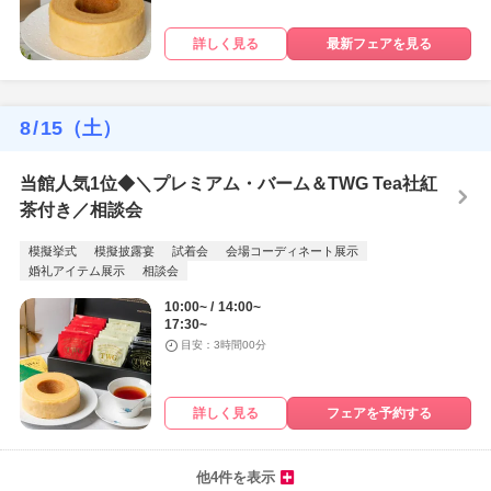
詳しく見る
最新フェアを見る
8
/
15
（土）
当館人気1位◆＼プレミアム・バーム＆TWG Tea社紅
茶付き／相談会
模擬挙式
模擬披露宴
試着会
会場コーディネート展示
婚礼アイテム展示
相談会
10:00~
14:00~
17:30~
目安：3時間00分
詳しく見る
フェアを予約する
他4件を表示