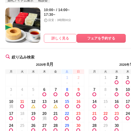
婚礼アイテム展示
相談会
10:00~
14:00~
17:30~
目安：3時間00分
詳しく見る
フェアを予約する
絞り込み検索
8月
2026年
2026年
月
火
水
木
金
土
日
月
火
水
木
1
2
1
2
3
-
-
-
3
4
5
6
7
8
9
7
8
9
10
-
-
-
-
10
11
12
13
14
15
16
14
15
16
17
満
-
17
18
19
20
21
22
23
21
22
23
24
-
満
24
25
26
27
28
29
30
28
29
30
-
-