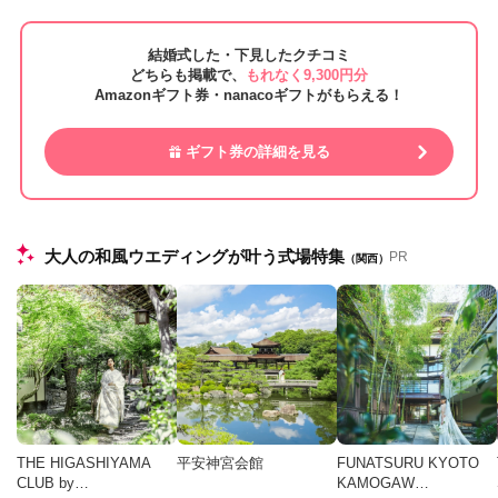
結婚式した・下見したクチコミ
どちらも掲載で、
もれなく9,300円分
Amazonギフト券・nanacoギフトがもらえる！
ギフト券の詳細を見る
大人の和風ウエディングが叶う式場特集
PR
（関西）
THE HIGASHIYAMA
平安神宮会館
FUNATSURU KYOTO
CLUB by…
KAMOGAW…