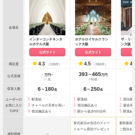
会場名
インターコンチネンタ
ホテルロイヤルクラシ
ザ・リッ
ルホテル大阪
ック大阪
ン大阪
公式サイト
公式サイト
公
4.3
4.5
4.
満足度
（108件）
（586件）
393
465
〜
- 万円~
万円
公式見積
/ - 名
/ 60名
6
180
6
250
6
収容人数
〜
〜
名
名
駅直結
駅直結
宿泊施
ユーザーの
お気に入り
チャペルの天井が高い
宿泊施設あり
宴会場
TOP3
宿泊施設あり
駅から徒歩5分以内
駅直結
挙式前日or当日のスイー
新郎新婦
トルーム宿泊プレゼント
ご宿泊を
成約情報
ー