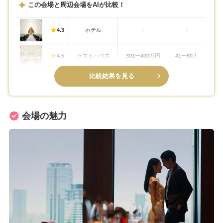
この会場と周辺会場をAIが比較！
4.3
ホテル
-
-
4.5
ゲストハウス
301〜400
万円
41〜60
人
比較結果を見る
会場の魅力