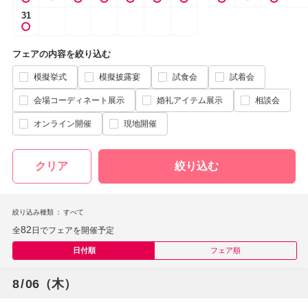
31
フェアの内容を絞り込む
模擬挙式
模擬披露宴
試食会
試着会
会場コーディネート展示
婚礼アイテム展示
相談会
オンライン開催
現地開催
クリア
絞り込む
絞り込み種類
すべて
82
全
日でフェアを開催予定
日付順
フェア順
8
/
06
（木）