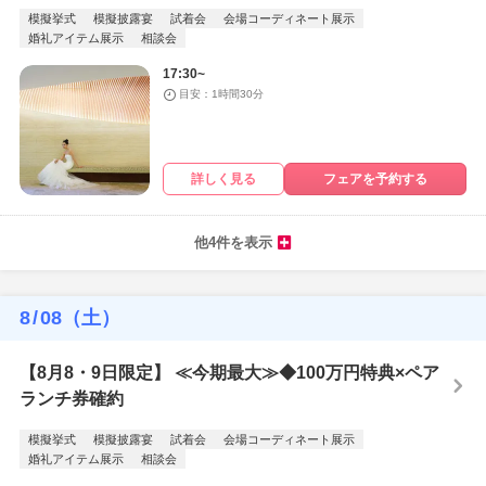
模擬挙式
模擬披露宴
試着会
会場コーディネート展示
婚礼アイテム展示
相談会
17:30~
目安：1時間30分
詳しく見る
フェアを予約する
他4件を表示
8
/
08
（土）
【8月8・9日限定】 ≪今期最大≫◆100万円特典×ペア
ランチ券確約
模擬挙式
模擬披露宴
試着会
会場コーディネート展示
婚礼アイテム展示
相談会