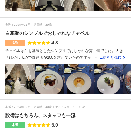
木目・自然素材が生む落ち着き。広さも大規模で最大400名対応とスケ
ールがあり、ホテル婚らしい堂々とした雰囲気がありつつ、硬すぎな
い、あたたかさが同居していてとっても素敵でした。会場の両サイド
に走るパノラミックな大型スクリーンは迫力が段違いで、オープニン
参列
2025年11月
訪問時
29歳
グやプロフィール映像、再入場の演出も“会場全体で没入する”感じに。
白基調のシンプルでおしゃれなチャペル
照明の色やムービングライトとの連動もできるので、シーンごとに雰
4.8
囲気を劇的に切り替えられます。窓のない設計ゆえに外光や天候に左
参列
右されず、音響の抜けやライティングの表現幅が確保できるのもホテ
チャペルは白を基調としたシンプルでおしゃれな雰囲気でした。大き
ルならではの強みだと感じました。ドレスでの導線やテーブル間のゆ
さは少し広めで参列者が100名超えていたのですが十分に入れる広さで
…続きを読む
とりも取りやすく、ゲストと自然に目線が合う距離感を確保しやすい
した。披露宴会場は豪華なホテルの会場という雰囲気で芸能人の結婚
のは大人数披露宴でも安心材料。ホワイエや受付周りのゆとりも好印
式を見ているようでした。会場はとても広く円卓との間にも距離に余
象で、開宴前にゲストが滞留しても圧迫感が出にくい設計。ホテル全
裕があり、花嫁さんがドレスでも歩きやすそうでした。会場には大き
体が大阪駅から徒歩約5分のグランフロント直結導線にあり、雨でも濡
なスクリーンが3つほどありました。コース料理はどの料理も非常に美
れずに来場できるアクセスの良さも相まって、遠方ゲストを呼ぶ披露
味しかったです。特に肉料理が柔らかくて絶品でした。大阪駅から徒
宴でも安心感が高いと感じました。総じて、「映像・照明・音響まで
歩5分ほどでアクセスはとても良いです。グランフロントの中を通れば
含めて“会場全体で魅せる”設計の完成度が高い」というのが率直な下見
雨の日でも濡れずに会場まで着くことができます。披露宴会場を出た
本番
2024年12月
訪問時
30歳
ゲスト人数
81～90名
の感想です。大人数の華やかな披露宴を想定しても余裕があり、写
ところの受付スペースがとても広くあまり混雑することがなく良かっ
設備はもちろん、スタッフも一流
真・動画の“映え”と上質さの両立が叶う、梅田らしい都会的でアートフ
たです。
ルな空間でした。大阪駅から徒歩約5分のグランフロント直結導線で、
5.0
本番
雨でも濡れずに行けるのが好印象。遠方ゲストも迷いにくく、アクセ