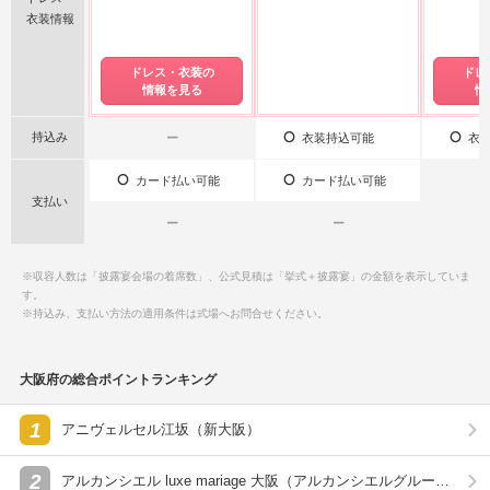
衣装情報
ドレス・衣装の
ドレ
情報を見る
情
持込み
ー
衣装持込可能
衣装
カード払い可能
カード払い可能
支払い
ー
ー
※収容人数は「披露宴会場の着席数」、公式見積は「挙式＋披露宴」の金額を表示していま
す。
※持込み、支払い方法の適用条件は式場へお問合せください。
大阪府の総合ポイントランキング
1
アニヴェルセル江坂（新大阪）
2
アルカンシエル luxe mariage 大阪（アルカンシエルグルー