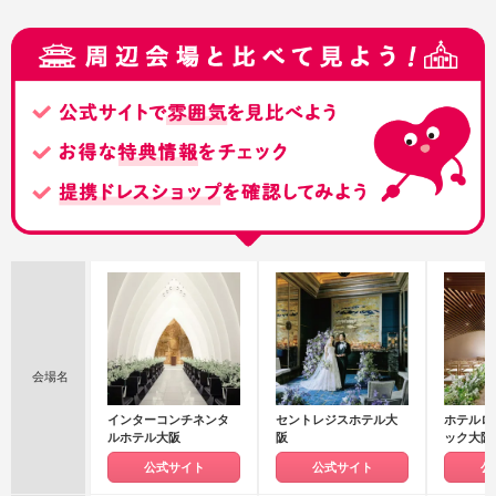
会場名
インターコンチネンタ
セントレジスホテル大
ホテルロ
ルホテル大阪
阪
ック大阪
公式サイト
公式サイト
公