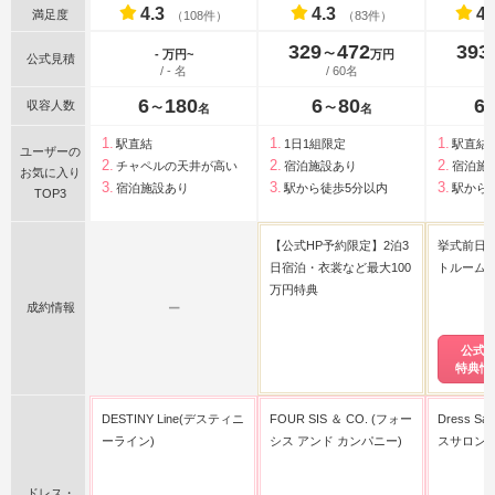
4.3
4.3
4.
満足度
（108件）
（83件）
329
472
393
〜
- 万円~
万円
公式見積
/ - 名
/ 60名
6
180
6
80
6
収容人数
〜
〜
名
名
駅直結
1日1組限定
駅直結
ユーザーの
チャペルの天井が高い
宿泊施設あり
宿泊施
お気に入り
宿泊施設あり
駅から徒歩5分以内
駅から
TOP3
【公式HP予約限定】2泊3
挙式前日o
日宿泊・衣裳など最大100
トルーム
万円特典
成約情報
ー
公式
特典情
DESTINY Line(デスティニ
FOUR SIS ＆ CO. (フォー
Dress Sa
ーライン)
シス アンド カンパニー)
スサロンシ
ドレス・