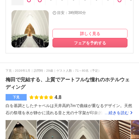
-
-
-
-
-
-
-
目安：3時間00分
詳しく見る
フェアを予約する
下見
2026年1月
訪問時
29歳
ゲスト人数
71～80名
（予定）
梅田で完結する、上質でアートフルな憧れのホテルウェ
ディング
4.8
下見
白を基調としたチャペルは天井高約7mで曲線が重なるデザイン。天然
石の祭壇を水が静かに流れる音と光の十字架が印象的で、厳かさと癒
…続きを読む
しが同居する唯一無二の雰囲気でした。そして、アロマの香りが優し
くするとても素敵な空間でした。見学したのはメインバンケットのhin
oki。まず入った瞬間に感じるのは、天井の開放感と、上質でモダンな