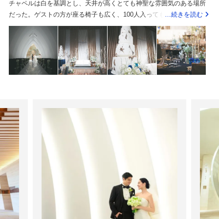
チャペルは白を基調とし、天井が高くとても神聖な雰囲気のある場所
ス面はかなり強いです。インターコンチネンタルホテル大阪は、ホス
だった。ゲストの方が座る椅子も広く、100人入っても余裕のある広々
…続きを読む
ピタリティのレベルがとても高いところが一番のおすすめポイントで
した空間だった。チャペルはとても心地よいフレグランスの香りがあ
す。見学の段階から、スタッフの方々の説明が丁寧で、動線や演出、
り、入った瞬間から一気に会場の雰囲気に入り込め、感動もより大き
費用の話まで誠実に伝えてくれ、安心して相談できる印象でした。ま
くなった。場面ごとに照明を調光できるため、明るい雰囲気や落ち着
た、チャペルや披露宴会場だけでなく、待合スペース・ホワイエ・更
いた雰囲気を演出することができた。設備は最新で、特にパノラマで
衣室・ゲスト導線など細かい部分まで配慮されており、ゲストが快適
壁に映像が投影できる点が、ほかの式場では見たことのない演出だっ
に過ごせる設計になっている点にも「さすが五つ星ホテル」と感じま
た。音響もよく、まるで映画を見ているような、没入感があった。ま
した。館内の香りや空間演出も含めて、“ゲストの体験”を最優先にして
た、映像の演出が鏡に映り込み、想像以上に大迫力で空間が広く見え
いるスタンスが随所に感じられます。全体として、ラグジュアリーホ
た。初めの打ち合わせの時点で、ある程度多くの人ががランクをあげ
テルならではの丁寧さと安心感があり、どんなゲストにも胸を張って
たりする点(衣装や装飾など)を、はじめから高い設定にした値段で知り
招待できる式場だと感じました。インターコンチネンタル大阪は上質
たいと希望を伝えたため、見積もりと乖離はなかった。お花がもとも
さやホスピタリティの面では申し分ない会場ですが、費用はやはり高
と大好きであったため、お花を節約したくないという思いがあり、希
めの設定だと感じました。また、値下げ交渉には基本的に応じないス
望を聴いてできる範囲で最大限華やかに見える演出を提案してくださ
タンスで、他の式場のように当日の即決割や交渉ベースでの大幅な見
った。プロフィールムービーやプロフィールブック、席次表などは自
積り調整は期待しないほうが良いと思います。価格よりもクオリティ
作したことで、式場で注文するよりもコストを削減できた。メニュー
を重視している印象でした。とはいえ、会場の品質・アクセスの良
は3つのランクがあったが、どのメニューも試食させてもらえた。ま
さ・スタッフのホスピタリティは確かで、「価格以上の安心感を買
た、どのメニューもとてもおいしかった。メニューの組み合わせや食
う」という感覚が合うカップルには最適な式場だと思いました。写真
材を変えたい場合は相談することも可能で、完全なオリジナルメニュ
で見た水の流れる白いチャペルや、大スクリーンがある披露宴会場に
ーではないものの、一から考えるのはとても大変だと思ったので、プ