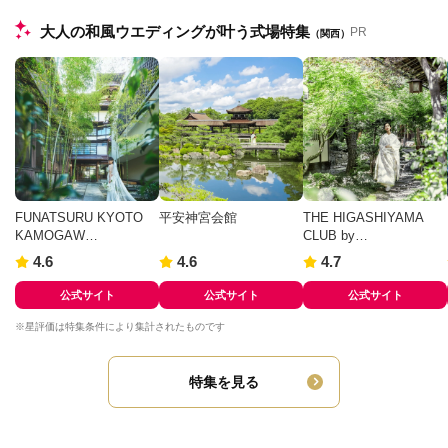
大人の和風ウエディングが叶う式場特集
PR
（関西）
FUNATSURU KYOTO
平安神宮会館
THE HIGASHIYAMA
KAMOGAW…
CLUB by…
4.6
4.6
4.7
公式サイト
公式サイト
公式サイト
※星評価は特集条件により集計されたものです
特集を見る