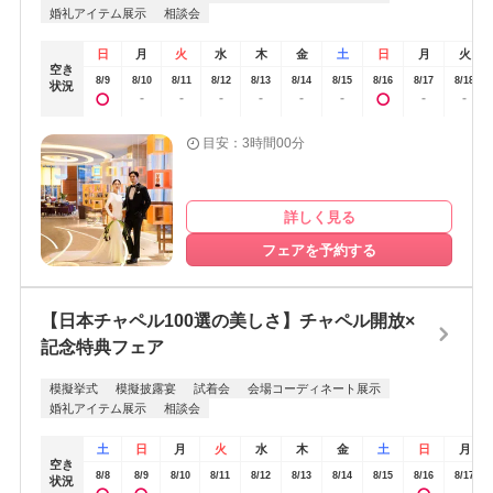
婚礼アイテム展示
相談会
日
月
火
水
木
金
土
日
月
火
空き
8/9
8/10
8/11
8/12
8/13
8/14
8/15
8/16
8/17
8/18
状況
-
-
-
-
-
-
-
-
目安：3時間00分
詳しく見る
フェアを予約する
【日本チャペル100選の美しさ】チャペル開放×
記念特典フェア
模擬挙式
模擬披露宴
試着会
会場コーディネート展示
婚礼アイテム展示
相談会
土
日
月
火
水
木
金
土
日
月
空き
8/8
8/9
8/10
8/11
8/12
8/13
8/14
8/15
8/16
8/17
状況