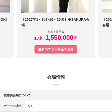
惹かれ、実際のスケール感とアクセスの良さを確かめたくて下見しま
ロの方にお任せしつつ、この食材だけ親族が食べられないので変えた
した。
いといったような個別の相談にものってくださった。大阪駅から駅直
結で、天気を気にすることなく、真冬だったため屋外に出ず暖かいと
OKI
【2027年1～8月×10～20名】◆SAKURA会
【20
ころを通ってゲストの方に来ていただける点がとても良かった。夫婦
場
会場
の一方が関東出身であり、遠方から来ていただくゲストも多かったた
挙式＋食事会
め、安心して場所を伝えることができた。一流のラグジュアリーホテ
1,550,000
10名
円
ルであり、全スタッフの方の対応が一流であった。まだ結婚式をする
かどうか決めていない状態で訪れた時から、おもてなしのご挨拶や笑
最新のプラン料金を見る
顔が忘れられず、誰がいつ訪れても、素晴らしいと思える信頼があっ
た。スタッフの方々全員の対応が素晴らしかったこと。自分たちだけ
の式ではなく、来てくださる方全員が作ってくれた結婚式だったとす
ごく感じることができたので、とにかく来てくださるゲストのことを
大切にしてくださる式場がいいなと思いました。行き届いた清掃、お
会場情報
もてなしが伝わってくるかどうか、など、また何度でも訪れたいと思
える場所が良かった。ホテルは、結婚式だけでなく、人生での節目や
記念ごとに食事をしたり宿泊したりできるのも良いと思った。4つくら
披露宴会場について
いの式場と比較検討し、最もスタッフの方の対応がよく、今後も一
生、何度も行きたいと思える場所だったことが決め手になった。
ガーデン演出
なし