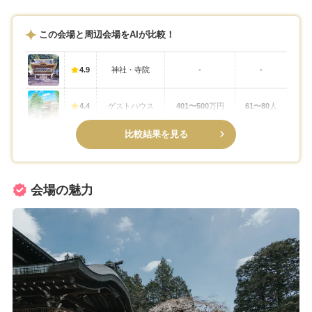
この会場と周辺会場をAIが比較！
4.9
神社・寺院
-
-
4.4
ゲストハウス
401〜500
万円
61〜80
人
比較結果を見る
会場の魅力