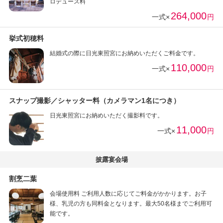
ロデュース料
264,000
一式×
円
挙式初穂料
結婚式の際に日光東照宮にお納めいただくご料金です。
110,000
一式×
円
スナップ撮影／シャッター料（カメラマン1名につき）
日光東照宮にお納めいただく撮影料です。
11,000
一式×
円
披露宴会場
割烹二葉
会場使用料 ご利用人数に応じてご料金がかかります。お子
様、乳児の方も同料金となります。最大50名様までご利用可
能です。