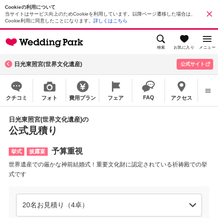
Cookieの利用について
当サイトはサービス向上のためCookieを利用しています。以降ページ遷移した場合は、
Cookie利用に同意したことになります。
詳しくはこちら
検索
お気に入り
メニュー
日光東照宮(世界文化遺産)
公式サイト
FAQ
クチコミ
フォト
費用プラン
フェア
アクセス
日光東照宮(世界文化遺産)の
公式見積り
予算重視
挙式
披露宴
世界遺産での厳かな神前結婚式！重要文化財に認定されている祈祷殿での挙
式です