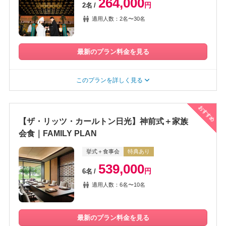
264,000
円
2名
適用人数：2名〜30名
最新のプラン料金を見る
このプランを詳しく見る
おすすめ
【ザ・リッツ・カールトン日光】神前式＋家族
会食｜FAMILY PLAN
挙式＋食事会
特典あり
539,000
円
6名
適用人数：6名〜10名
最新のプラン料金を見る