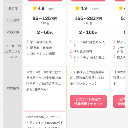
4.9
4.9
4
満足度
（9件）
（14件）
86
125
165
283
51
〜
〜
万円
万円
公式見積
/ 10名
/ 60名
2
60
2
100
5
収容人数
〜
〜
名
名
挙式会場の伝統
チャペルに自然光が入
駅から
る
ユーザーの
温泉地・観光地
フラワ
お気に入り
持ち込み無料
きる
ロケーション撮影
TOP3
チャペルから緑が見え
友人の
る
12月〜3月・8月挙式は土
【30名様以上の披露宴限
【10大BI
日祝日アップ料金55,000
定＼洋装or和装選べる前
装選べる
円無料！ご結婚式準備は
撮りプレゼント／】
ト！
成約情報
最短3週間から♪
公式サイト限定の
公式
特典情報をチェック
特典情
Fiore Bianca(フィオーレ
ビアンカ)
innocently(イ