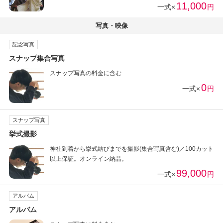
11,000
一式×
円
写真・映像
記念写真
スナップ集合写真
スナップ写真の料金に含む
0
一式×
円
スナップ写真
挙式撮影
神社到着から挙式結びまでを撮影(集合写真含む)／100カット
以上保証。オンライン納品。
99,000
一式×
円
アルバム
アルバム