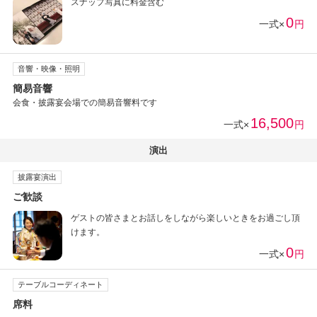
スナップ写真に料金含む
0
一式×
円
音響・映像・照明
簡易音響
会食・披露宴会場での簡易音響料です
16,500
一式×
円
演出
披露宴演出
ご歓談
ゲストの皆さまとお話しをしながら楽しいときをお過ごし頂
けます。
0
一式×
円
テーブルコーディネート
席料