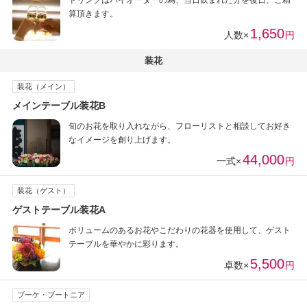
ドリンクはバイオーダーの為、当日飲まれた分を後日、ご精
算頂きます。
1,650
人数×
円
装花
装花（メイン）
メインテーブル装花B
旬のお花を取り入れながら、フローリストと相談してお好き
なイメージを創り上げます。
44,000
一式×
円
装花（ゲスト）
ゲストテーブル装花A
ボリュームのあるお花やこだわりの花器を使用して、ゲスト
テーブルを華やかに彩ります。
5,500
卓数×
円
ブーケ・ブートニア