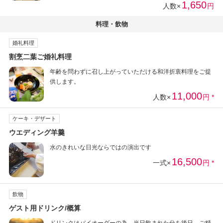
1,650
人数×
円
料理・飲物
婚礼料理
割烹二葉ご婚礼料理
年齢を問わずに召し上がっていただける和洋折衷料理をご提
供します。
11,000
人数×
円 *
ケーキ・デザート
ウエディング羊羹
水のきれいな日光ならではの演出です
16,500
一式×
円 *
飲物
ゲスト用ドリンク/概算