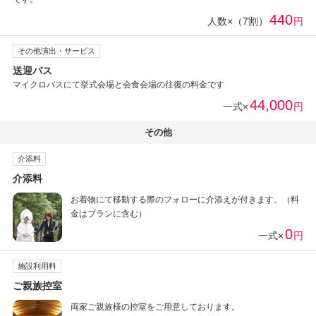
440
人数×（7割）
円
その他演出・サービス
送迎バス
マイクロバスにて挙式会場と会食会場の往復の料金です
44,000
一式×
円
その他
介添料
介添料
お着物にて移動する際のフォローに介添えが付きます。（料
金はプランに含む）
0
一式×
円
施設利用料
ご親族控室
両家ご親族様の控室をご用意しております。