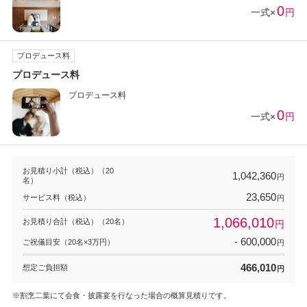
0
一式×
円
プロデュース料
プロデュース料
プロデュース料
0
一式×
円
お見積り小計（税込）（20
1,042,360
円
名）
23,650
サービス料（税込）
円
1,066,010
お見積り合計（税込）（20名）
円
- 600,000
ご祝儀目安（20名×3万円）
円
466,010
想定ご負担額
円
※割烹二葉にて会食・披露宴を行なった場合の概算見積りです。