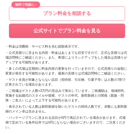
無料で気軽に♪
プラン料金を相談する
公式サイトでプラン料金を見る
・料金は消費税・サービス料を含む総額表示です。
・公式見積りに含まれる内容・料金はあくまでも目安ですので、正式な見積りは式
場訪問時にご確認ください。また、希望によりランクアップをした場合は見積りが
アップする可能性があります。
・多くの式場は定期的に料金内容の更新を行っていますので、公式見積りの金額に
変更が発生する可能性があります。最新の見積りは式場訪問時にご確認ください。
・ゲスト全員が対象とならない品目（招待状、引出物、引菓子等）は人数の7割で
計算されている場合があります。
・ご祝儀はゲスト人数×3万円の見込みで算出しています。ご祝儀額は、地域特性、
実施する結婚式のスタイルや規模、ゲストの年代、新郎新婦との関係（親族・同
僚・ご友人）によって上下する可能性があります。
・表示されている人数は新郎新婦を除いたゲストの招待人数です。卓数にも新郎新
婦のメイン卓は含みません。
・パッケージプランに含まれる品目が0円で表記されている場合があります。式場
側で定めている条件以外では0円にならない場合がございますので、ご注意くださ
い。