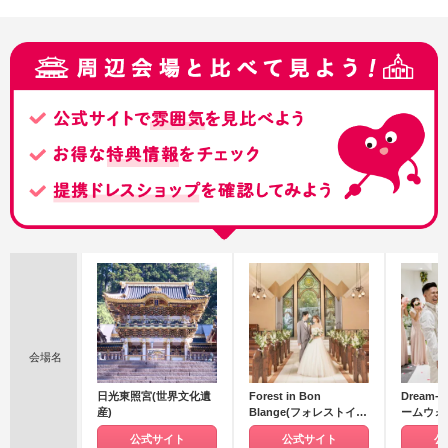
会場名
日光東照宮(世界文化遺
Forest in Bon
Dream-
産)
Blange(フォレストイン
ームウォ
ボンブランジェ)
公式サイト
公式サイト
公