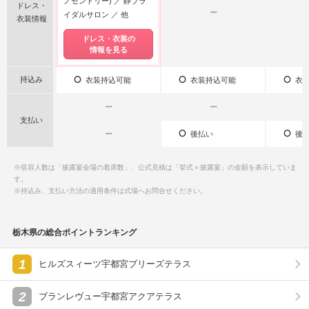
ノセントリー)
静ブラ
ドレス・
ー
イダルサロン
他
衣装情報
ドレス・衣装の
情報を見る
持込み
衣装持込可能
衣装持込可能
衣装
ー
ー
支払い
ー
後払い
後払
※収容人数は「披露宴会場の着席数」、公式見積は「挙式＋披露宴」の金額を表示していま
す。
※持込み、支払い方法の適用条件は式場へお問合せください。
栃木県の総合ポイントランキング
1
ヒルズスィーツ宇都宮ブリーズテラス
2
ブランレヴュー宇都宮アクアテラス