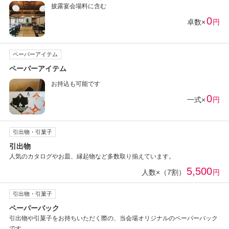
披露宴会場料に含む
0
卓数×
円
ペーパーアイテム
ペーパーアイテム
お持込も可能です
0
一式×
円
引出物・引菓子
引出物
人気のカタログやお皿、縁起物など多数取り揃えています。
5,500
人数×（7割）
円
引出物・引菓子
ペーパーバック
引出物や引菓子をお持ちいただく際の、当会場オリジナルのペーパーバック
です。