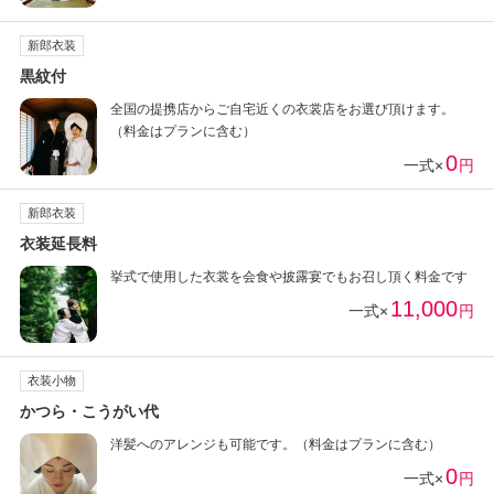
新郎衣装
黒紋付
全国の提携店からご自宅近くの衣裳店をお選び頂けます。
（料金はプランに含む）
0
一式×
円
新郎衣装
衣装延長料
挙式で使用した衣裳を会食や披露宴でもお召し頂く料金です
11,000
一式×
円
衣装小物
かつら・こうがい代
洋髪へのアレンジも可能です。（料金はプランに含む）
0
一式×
円