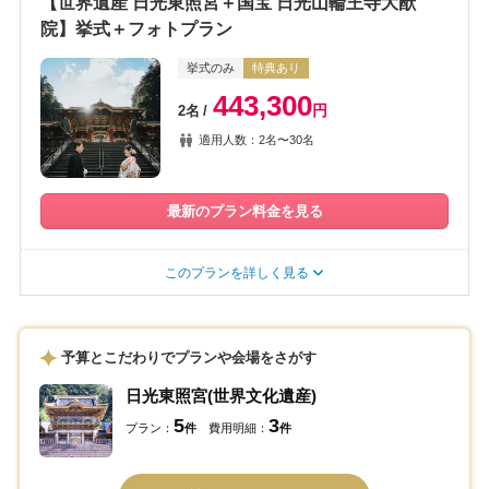
【世界遺産 日光東照宮＋国宝 日光山輪王寺大猷
院】挙式＋フォトプラン
挙式のみ
特典あり
443,300
円
2名
適用人数：2名〜30名
最新のプラン料金を見る
このプランを詳しく見る
予算とこだわりでプランや会場をさがす
日光東照宮(世界文化遺産)
5
3
プラン：
件
費用明細：
件