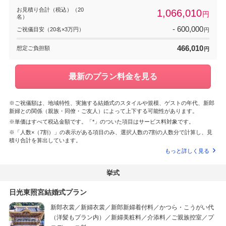
お見積り合計（税込）（20
1,066,010
円
名）
- 600,000
ご祝儀目安（20名×3万円）
円
466,010
想定ご負担額
円
最新のプラン料金を見る
※ご祝儀額は、地域特性、実施する結婚式のスタイルや規模、ゲストの年代、新郎
新婦との関係（親族・同僚・ご友人）によって上下する可能性があります。
※単価はすべて税込金額です。「*」のついた項目はサービス料対象です。
※「人数×（7割）」の表示がある項目のみ、選択人数の7割の人数分で計算し、見
積り合計を算出しています。
もっと詳しく見る
挙式
日光東照宮結婚式プラン
新郎衣裳／新婦衣裳／新郎新婦着付料／かつら・こうがい代
（洋髪もプラン内）／新婦美粧料／介添料／ご親族控室／プ