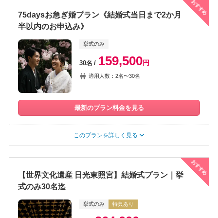
おすすめ
75daysお急ぎ婚プラン《結婚式当日まで2か月
半以内のお申込み》
挙式のみ
159,500
円
30名
適用人数：2名〜30名
最新のプラン料金を見る
このプランを詳しく見る
おすすめ
【世界文化遺産 日光東照宮】結婚式プラン｜挙
式のみ30名迄
挙式のみ
特典あり