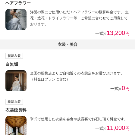
ヘアフラワー
洋髪の際にご使用いただくヘアフラワーの概算料金です。 生
花・造花・ドライフラワー等、ご希望に合わせてご用意して
おります。
13,200
一式×
円
衣装・美容
新婦衣装
白無垢
全国の提携店よりご自宅近くの衣裳店をお選び頂けます。
（料金はプランに含む）
0
一式×
円
新婦衣装
衣裳延長料
挙式で使用した衣裳を会食や披露宴でお召し頂く料金です。
11,000
一式×
円