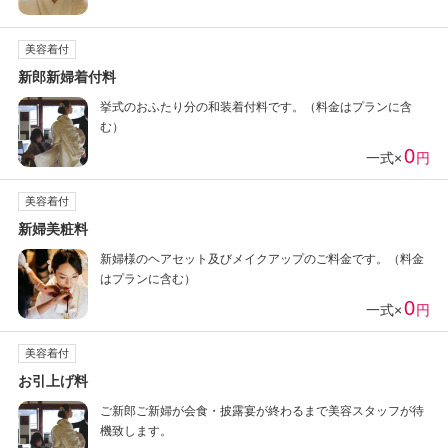
美容着付
新郎新婦着付料
挙式のおふたり分の和装着付料です。（料金はプランに含
む）
0
一式×
円
美容着付
新婦美粧料
新婦様のヘアセット及びメイクアップのご料金です。（料金
はプランに含む）
0
一式×
円
美容着付
お引上げ料
ご新郎ご新婦が会食・披露宴が終わるまで美容スタッフが待
機致します。