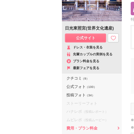
日光東照宮(世界文化遺産)
公式サイト
ドレス・衣装を見る
先輩カップルの実例を見る
プラン料金を見る
最新フェアを見る
クチコミ
（9）
公式フォト
（100）
投稿フォト
（34）
ストーリーフォト
ハナレポ
（投稿レポート）
ムビレポ
（投稿ムービー）
※
※
費用・プラン料金