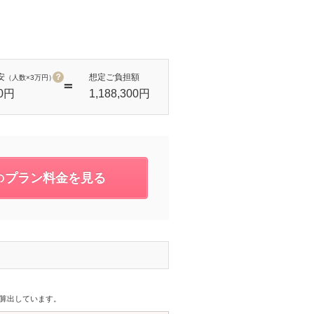
安
？
想定ご負担額
（人数×3万円）
00円
1,188,300円
プラン料金を見る
の
を算出しています。