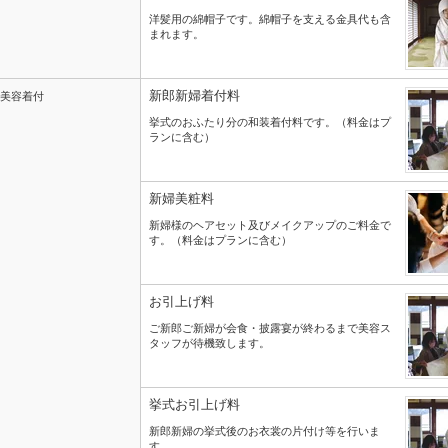
洋髪用の綿帽子です。綿帽子を支える金具代も含
まれます。
新郎新婦着付料
美容着付
挙式のおふたり分の和装着付料です。（料金はプ
ランに含む）
新婦美粧料
新婦様のヘアセット及びメイクアップのご料金で
す。（料金はプランに含む）
お引上げ料
ご新郎ご新婦が会食・披露宴が終わるまで美容ス
タッフが待機致します。
挙式お引上げ料
新郎新婦の挙式後のお衣裳の片付け等を行いま
す。