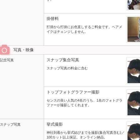
掛替料
打掛から打掛にお色直しするご料金です。ヘアメ
イクはチェンジしません。
写真・映像
スナップ集合写真
記念写真
スナップ写真の料金に含む
トップフォトグラファー撮影
センスの良い人気の4名のうち、1名のフォトグラ
ファーが撮影してくれます。
挙式撮影
スナップ写真
神社到着から挙式結びまでを撮影(集合写真含む)／
100カット以上保証。オンライン納品。