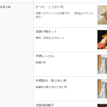
かつら・こうがい代
衣装小物
洋髪へのアレンジも可能です。（料金はプランに
含む）
花嫁小物セット
懐剣・筥迫などのセット
半襟レンタル
刺繍の衿
半襟取付・取り外し料
刺繍衿の取り付けと外し料
洋髪用綿帽子