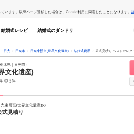
用しています。以降ページ遷移した場合は、Cookie利用に同意したことになります。
結婚式レシピ
結婚式のダンドリ
須・日光
日光市
日光東照宮(世界文化遺産)
結婚式費用
公式見積り ベストセレク
栃木県
｜
日光市
）
界文化遺産)
件
3件
日光東照宮(世界文化遺産)の
公式見積り