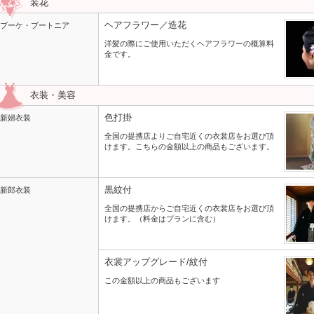
装花
ヘアフラワー／造花
ブーケ・ブートニア
洋髪の際にご使用いただくヘアフラワーの概算料
金です。
衣装・美容
色打掛
新婦衣装
全国の提携店よりご自宅近くの衣裳店をお選び頂
けます。こちらの金額以上の商品もございます。
黒紋付
新郎衣装
全国の提携店からご自宅近くの衣裳店をお選び頂
けます。（料金はプランに含む）
衣裳アップグレード/紋付
この金額以上の商品もございます