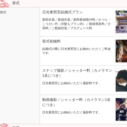
挙式
日光東照宮結婚式プラン
挙式
新郎衣裳／新婦衣裳／新郎新婦着付料／かつら・
こうがい代（洋髪もプラン内）／新婦美粧料／介
添料／ご親族控室／プロデュース料
挙式初穂料
結婚式の際に日光東照宮にお納めいただくご料金
です。
スナップ撮影／シャッター料（カメラマン
1名につき）
日光東照宮にお納めいただく撮影料です。
動画撮影／シャッター料（カメラマン1名
につき）
日光東照宮にお納めいただく撮影料です。