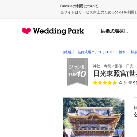
Cookieの利用について
当サイトはサービス向上のためCookieを利
結婚式場探し
[結婚式・結婚式場クチコミ] TOP
栃木
那
神社・寺院
／
那須・日光
（
日光東照宮(世
4.9
点数
9