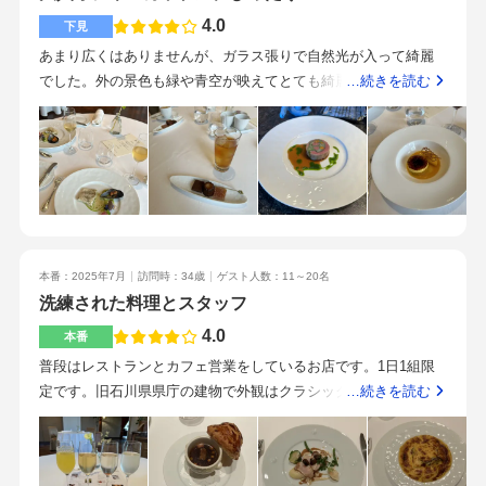
会場で自身も参列したことがない会場がよかったので、限られ
4.0
下見
ていました。さらに年齢的にも落ち着いた雰囲気の会場がよ
あまり広くはありませんが、ガラス張りで自然光が入って綺麗
く、最初から第一候補でした。料理は間違いないと思いまし
でした。外の景色も緑や青空が映えてとても綺麗です。式当日
…続きを読む
た。来てくれるゲストもしいのき迎賓館のこの会場なら喜んで
晴れてほしいなと強く思う挙式会場です。結婚式場ではないの
くれるだろうなと思ったからです。他の会場も見学に行きまし
で扉やしっかりしたバージンロードがなかったのがイメージし
たが、スタッフさんの対応が一番素敵でした。
ている挙式と違う点でした。重めのブラウンと白を基調とし
た、クラシカルな雰囲気の会場でした。レストランということ
もあって、見学時試食した料理は、他の見学した式場より格段
に美味しかったです。完全なるフレンチでした。金沢の中心あ
たりに位置しており、打ち合わせやゲストもアクセスしやすい
本番：2025年7月
訪問時：34歳
ゲスト人数：11～20名
かと思います。近くには21世紀美術館や兼六園などの観光地も
洗練された料理とスタッフ
徒歩圏内のところにあるので、遠方からのゲストは観光も一緒
に楽しむことができます。当日もレストランで働いてるサーバ
4.0
本番
ーがおもてなししてくれるので、他の式場のアルバイトのスタ
普段はレストランとカフェ営業をしているお店です。1日1組限
ッフより、しっかりとしたサービスを受けられました。大切な
定です。旧石川県県庁の建物で外観はクラシックな雰囲気でし
…続きを読む
ゲストを安心して任せられるなという印象を受けました。ゲス
た。内観は近代的な雰囲気もあります。披露宴を行う会場は1テ
ト人数があまり多く、オシャレな雰囲気の大人カップルにおす
ーブル6人で、8テーブルは準備できそうな広さでした。親族の
すめの会場です。挙式の会場や、披露宴会場があまり広くない
みで行った私達はゆったりと使えました。控え室として使われ
ので、ゲストの人数をしっかり把握して見学すると良さそうで