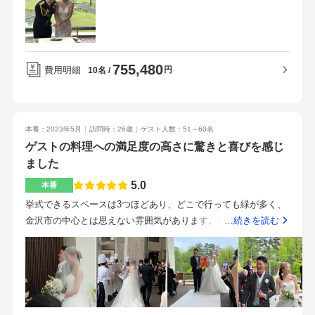
ができた。トリュフを使ったスープが特徴的兼六園、金沢21世
紀美術館などの観光地からすぐ近く窓際からの景色がすごく綺
麗です。親切ですぐに対応してくれるこちらの要望に対してで
きるだけ親身になって聞いてくれた。料理、スタッフのサービ
755,480
ス金沢市の中心部に立地している料理、会場の雰囲気準備につ
費用明細
円
10名
いては夫婦で協力し合ってすべき。分からないこと、疑問に思
ったことは調べた上で聞いてみるのが良い。
本番：2023年5月
訪問時：26歳
ゲスト人数：51～60名
ゲストの料理への満足度の高さに驚きと喜びを感じ
ました
5.0
本番
挙式できるスペースは3つほどあり、どこで行っても緑が多く、
金沢市の中心とは思えない雰囲気があります。草原が広がって
…続きを読む
おり、とても開放感が感じられました。元県庁ということで歴
史ある建物で挙式が行える特別感もありました。普段はレスト
ランなので品があり落ち着いたクラシカルな雰囲気です。また
店内の椅子はゴールドになっていたり、ブラウンレッドのカー
テンなど大人っぽく、高級感がある印象です。料理はゲストの