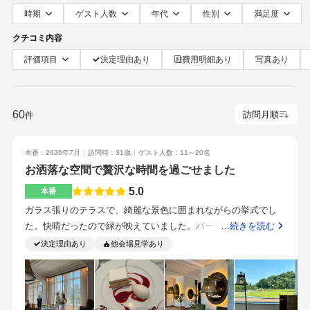
時期
ゲスト人数
年代
性別
満足度
クチコミ内容
評価項目
決定理由あり
費用明細あり
写真あり
60
件
本番：2026年7月
訪問時：31歳
ゲスト人数：11～20名
お洒落な空間で贅沢な時間を過ごせました
5.0
本番
ガラス張りのテラスで、綺麗な景色に囲まれながらの挙式でし
た。快晴だったので緑が映えていました。バージンロードは短
…続きを読む
めですが、30名以内の小規模な式だったのでちょうど良かった
決定理由あり
他会場見学あり
です。とにかくオシャレで洗練されています。落ち着いた大人
っぽい雰囲気の中でゆっくりお食事を楽しめました。スタッフ
の皆さんもレストランの雰囲気に合ったスマートな気配りをし
てくださり、非日常的な空間で贅沢な時間を過ごせました。料