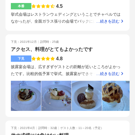
なります。料理の質に軸を置くなら間違いなくここです。金沢
万円程値引きがありました。ポールボキューズのスペシャリテ
4.5
本番
駅からタクシーで10分ほどです。バス停も目の前にあります。
であるトリュフのスープが大好きなので、それをゲストの方々
挙式会場はレストランウェディングということでチャペルでは
コインパーキングも併設されているので車での来場も可能で
に食べて頂きたく選びました。ウェディングケーキは、パティ
なかったが、全面ガラス張りの会場でバックには金沢城もあり
…続きを読む
す。挙式、披露宴が昼の部では代行は手配不可なので注意で
シエの方にデザイン案をお伝えし作って頂きました。ケーキに
風情もあって良かった。実は人前式会場で妻へのプロポーズを
す。式の半年前くらいから打ち合わせが始まります。常に同じ
添えるお花も提案してもらいました。おかけで見た目はもちろ
した想い出もあり、この会場で式が挙げれて良かったと思う。
プランナーがサポートしてくれて、土日問わずこちらの都合に
ん完璧に作って頂き、味も本当においしかったです。兼六園や
披露宴会場は旧知事室を利用。家族10名参加であったが充分す
合わせて打ち合わせしていただけました。基本わからないこと
下見：2021年12月
訪問時：25歳
金沢城公園を見渡せる素敵なロケーションです。県外からのゲ
ぎるスペースだった。想定外の出費はなかったが、エンディン
アクセス、料理がとてもよかったです
はメールでの問い合わせになりますが、迅速かつ親切丁寧に返
ストにも大変喜ばれました。金沢駅から遠くなく、アクセスも
グムービーや司会者準備はかなりお値段高めであり断念した衣
信していただけました。その他one-wというやることリストの連
4.8
良好です。東京在住のため、打ち合わせは基本的にはリモート
下見
装代やテーブル装花などはできる限り安価に抑えた。2次会の席
絡ツールを使って穴埋め式でタスクを消化していきますので進
でしたが、プランナーさんの完璧な準備のおかげで全く問題あ
披露宴会場は、広すぎずゲストとの距離が近いところがよかっ
札や席次表、プチギフトは夫婦で選び費用は抑えられたと思
捗がわかりやすいです。当日も的確な指示とサポートのお陰で
りませんでした。ヘアメイクスタッフさんも本当に優秀で、ヘ
たです。比較的低予算で挙式、披露宴ができそうな見積りをい
…続きを読む
う。ひらまつ会員となれる点はかなり良い特典だと思う。ま
滞りなく挙式披露宴を終える事ができました。ここのスタッフ
アメイクリハーサルで何パターンか提案もしてくださり、理想
ただきました。試食の料理、飲み物が抜群に美味しかったで
た、クレジットカード決済ができる点も良いと感じた家族での
はどなたも全幅の信頼をおけます。料理のクオリティは間違い
的通りの仕上りでした。お料理が素晴らしいのはもちろんです
す。また、食べたいと思える内容でした。金沢駅からバスがで
会食は約2万円のお料理を準備したが大変満足であった。前菜か
なく良いです。披露宴中は忙しなくて食べられない料理も披露
が、プランナーさんを始めとするスタッフのみなさんが優秀
ていたり、タクシーを使用しても近かったりとアクセスは抜群
らデザートまで全て美味また、2次会には7000円ビュッフェ＋13
宴後に改めて作り直して頂いた温かい料理を食べることができ
で、楽しく温かい雰囲気の理想通りの結婚式・披露宴を行うこ
だとおもいます。担当してくださったスタッフの方が、丁寧で
00円飲み放題付きのプランを準備したが参列した友人からも好
ます。ロケーションと料理のクオリティが良かったです。主役
とができました。お料理で決めるなら、石川県内随一だと思い
下見でもいろんな提案をして想像を膨らませてくれました。下
評であった。式場まではタクシー利用。金沢駅からは歩いて来
は新郎新婦ですが、ゲストをもてなすことも大切なので料理に
ます。
見でこだわりたかった料理の試食ができました。道路を挟んだ
れる距離ではない下見をした他の会場とは違い、今日中に契約
こだわりたいひとはこの式場をオススメします。準備に関して
前に提携しているホテルがあったので、家族やゲストに遠方の
したらや早めの回答が必要ですのような急かす態度が全くなか
はプランナーさんに指示されたことを着実にやれば問題ありま
下見：2021年4月
訪問時：32歳
ゲスト人数：11～20名
（予定）
方がいても便利だと思います。アットホームな式にしたい方に
った。また、2次会開催を式2ヶ月前に打診したが親身になって
せん。どんなに周到に用意しても当日はバタバタなので慌てな