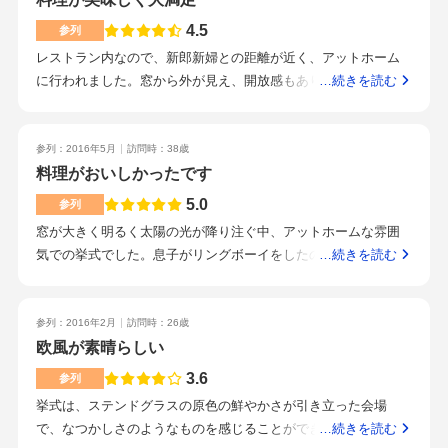
料理で勝負しているところが素晴らしい駐車場は5台まで無料
4.5
参列
金沢駅からバスで10分位女性のスタッフさんが多く プランナ
レストラン内なので、新郎新婦との距離が近く、アットホーム
ーさんの女性は、凄く話しやすい方でした。レストランの女性
に行われました。窓から外が見え、開放感もありました。トイ
…続きを読む
サービスマンの方もスマートな受け答えと笑顔がとても素晴ら
レが少し遠かったですが、清潔にされています。ポールボキュ
しかった開放的なロケーション 静か こだわりの料理も検討
ーズのお料理は最高に美味しく、珍しい品が並んでいました。
していただけるところ化粧室は、バリアフリーで綺麗キッチン
普段は食べられない物が食べられました。また、盛り付けもと
参列：2016年5月
訪問時：38歳
とロケーションを下見時に見ておいた方がいい60名前後の披露
ても素敵てます。式からだいぶ経つのですが、非常に美味しく
料理がおいしかったです
宴を検討している方々におすすめ
印象に残った料理が多かったです。ドリンクメニューはあまり
5.0
参列
多くなかったですが、料理だけでも充分満足でした。街中なの
窓が大きく明るく太陽の光が降り注ぐ中、アットホームな雰囲
で、金沢駅からはバスやタクシーを使って行けます。交通の便
気での挙式でした。息子がリングボーイをしたので思い出に残
…続きを読む
はよく、車の場合もしいのき迎賓館の駐車場に停められ、無料
る式になりました。広くはないですが雰囲気がありとてもステ
にしてくれました。ドリンクを気遣って声をかけてくれたり、
キな会場でした。さすがのポールボキューズという感じでどれ
温かみのあるスタッフさんたちでした。てきぱきと動いている
も本当に美味しかったです。上品な料理で男の人には物足りな
参列：2016年2月
訪問時：26歳
様子が伺えました。しいのき迎賓館という洗練された場所で、
いかもしれません。兼六園に21世紀美術館、金沢の中心部に立
欧風が素晴らしい
金沢城が見えたり金沢の街が近くに感じられ、とてもいい場所
地しており、金沢駅からのアクセスも問題ありません。緑が多
3.6
でした。県外から来る人にとっては嬉しいと思います。二次会
参列
い最高のロケーションです。みなさん笑顔でとても丁寧なサー
はそのまま、下のカフェ？でできるようで、移動がないのでい
挙式は、ステンドグラスの原色の鮮やかさが引き立った会場
ビスでした。2才の息子がリングボーイを依頼され、出来るか不
いと思います。二次会のお料理もブッフェで、美味しいものば
で、なつかしさのようなものを感じることができました。さら
…続きを読む
安でしたが、スタッフの方がとても優しく接してくれ、無事役