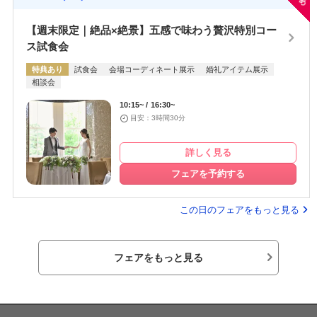
【週末限定｜絶品×絶景】五感で味わう贅沢特別コー
ス試食会
特典あり
試食会
会場コーディネート展示
婚礼アイテム展示
相談会
10:15~
16:30~
目安：3時間30分
詳しく見る
フェアを予約する
この日のフェアをもっと見る
フェアをもっと見る