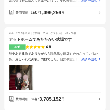
合わせは特に悩んでお金をかけて、その分値上がりした。ペー
…続きを読む
した。既存のメニューにはない物も扱って、また創作までして
パー類やブーケ、ブートニア、衣装ガードルやインナー、小物
頂ける自由度も会場の魅力だと思います。観光地という事もあ
類、引き出物、プチギフトは自分で手配した。お花代も造花メ
1,499,256
費用明細
円
23名
り、周りには兼六園、金沢城等様々な観光スポットがありま
インにして料理の邪魔にならない程度に抑えた。ケーキカット
す。また景観も素晴らしく、四季折々に咲く花や緑が美しく、
のリボンや、ウエディングケーキ周りのお花も必要ないと思い
どの季節でも素晴らしいロケーションとなると思います。私達
簡素にした。婚礼メニューは4段階あるが、その中で自由に組み
は桜が咲いている時に挙式と披露宴を挙げましたが、会場周辺
本番：2023年11月
訪問時：25歳
ゲスト人数：41～50名
合わせができる。苦手な料理があれば、料理の変更も可能。変
のピンクの桜が華やかさを演出してくれて本当にハッピーな雰
アットホームであたたかい式場です
更メニューについても、いくつか提案してくれるので安心でき
囲気になりました！とても優しく、そして頼りになります。細
る。ドリンクオプションで、アランミリアを追加したが大好評
4.8
本番
かいことまで気にして下さり、こちらの希望も全力で受け止め
で、とってもおすすめです。最寄りに私鉄バスが通っている
てくれます。大満足の挙式そして披露宴を挙げることが出来ま
歴史ある建物でありながらも現代風な建築も合わさっているた
が、車でくる招待者がほとんど。近くに金沢城や21世紀美術館
した。料理の項目でも話しましたが、オリジナルカクテルを作
め、おしゃれな外観、内観でした。旧知事室と歴史あり、暖か
…続きを読む
があり景色は良いが観光客や通行人が多い。全スタッフが最
って下さった所です。自由度が高く、オリジナリティを表現す
い光が入ってくる素敵な会場でしたドレス代が見積もりより高
高。プランナーはもちろん、ウェイトレスやシェフなどみなさ
る事にとても協力的な会場そしてスタッフの皆さんだと思いま
くなりました持ち込み可能なペーパーアイテム等は自分たちで
ん対応が素敵。飲み物が少なくなってきたら、スタッフから声
す。頑張りすぎず、頑張ること！とにかくずっと楽しむ気持ち
用意し、節約しましたどのメニューも美味しく、ゲストからも
をかけてくれた。自分たちも料理を楽しむ時間があったがどう
を持つこと！
すごくおいしかったと好評でしたバスが多くある街中にあり県
しても招待者よりペースが遅くなってしまうので、メイン料理
外からのゲストも来やすかったと思いますレストランでありプ
とデザート、お茶菓子などは式が終わった後控え室でゆっくり
ロの方々でしたので、細かいところまでサービスが行き届いて
食べることができた。料理がとても美味しいことが決め手にな
3,785,152
いました。お年寄りや子供のゲストな度に合わせて、お箸をあ
費用明細
円
56名
った。ただ、食事代は高めなので、持ち込みできるのもは持ち
らかじめ準備していたり、食事を細かく切って用意していただ
込みして減額することをおすすめします。