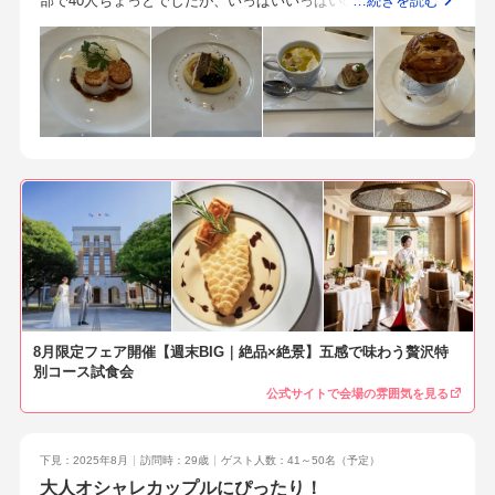
部で40人ちょっとでしたが、いっぱいいっぱいの印象でした。
…続きを読む
る。安心して過ごすことができます。参加者の送迎に係るタク
車で来られる方にも便利だと思います。ブライダルフェアに参
映像を映すためのプロジェクターが無いのか、大きめのモニタ
シーなど、当日の急なおねがいも極力対応してくれました。な
加した時からずっと同じ担当の方にお願いしました。その方の
ーで代用されており、後ろの方だとせっかくのムービーがよく
るべく早めに準備を行うこと。ある程度の式のイメージやコン
対応が嬉しかったのでこの会場に決めたので、契約してからそ
見えず残念でした。式場までは車で行きましたが、駐車場のサ
セプトは打ち合わせ前に予め用意しておくこと。料理が美味し
の方がサブに回ってメインは別の担当者になりますと言われた
ービス券をいただきました。また、路線バスも運行しているの
いかどうか。料理が美味しかったことと、担当スタッフが信頼
時に、そのままメインでお願いしたいと伝えました。無理を申
で、駅からバスで来館することも可能です。とにかく料理がと
できて、とても素敵だったこと。
し上げたのに、最後まで変わらずに対応していただけて感謝し
ても美味しいです。有名なシェフもいらっしゃり、はじめに本
ております。とにかくスタッフみなさんの対応があたたかくて
日のメニューの説明をしていただきました。美味しい料理に加
丁寧です。子連れ婚のため、1歳の子供を連れて打ち合わせに行
え、金沢やその周辺で有名な食材などが使用されており、遠方
くこともありましたが、ぐずったりすると抱っこしてくれた
からの来訪でも食事を楽しむことができました。
り、挙式当日もスタッフの方が抱っこしていてくれたりしたの
で、すごく助かりました。打ち合わせの時もぜひ連れてきてく
ださいと言っていただけて、ありがたかったです。前もって準
備を進めることです。期限はあるけど、どうしてもギリギリに
8月限定フェア開催【週末BIG｜絶品×絶景】五感で味わう贅沢特
なりがちだったので、もっと余裕をもって準備を進められれば
別コース試食会
よかったと思いました。具体的にこうしたいというイメージを
公式サイトで会場の雰囲気を見る
持つことも大切だと思います。あとは困ったり悩んだりしたら
その都度担当のプランナーさんに相談していました。やはりプ
ロなので、的確に対応していただけてとても心強かったです。1
下見：2025年8月
訪問時：29歳
ゲスト人数：41～50名
（予定）
番は料理がおいしいことです。次に周りの友人が挙げていない
大人オシャレカップルにぴったり！