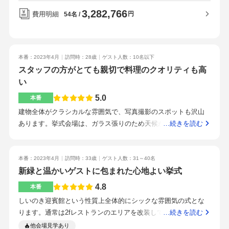
方からも大絶賛をいただけるくらいとっても美味しい料理の
3,282,766
数々で、子供の好き嫌いやアレルギーなど快く対応してくださ
費用明細
円
54名
って助かりました。お年寄りの方には箸を準備していただいた
り、柔らかいお肉を出していただいたりと、本当にゲスト全員
に喜んでいただけたお料理でした。周りには兼六園や、21世紀
本番：2023年4月
訪問時：28歳
ゲスト人数：10名以下
美術館、金沢城など観光地が多くあるのですが、式場からの景
スタッフの方がとても親切で料理のクオリティも高
色はそれを感じさせないくらい、窓ガラスから見える緑が広が
い
っていて綺麗でした。観光地ということで、駅からのバスもた
くさん出ていたり、タクシーも多く走っているので、行き来な
5.0
本番
どはとてもしやすい立地だと思います。プランナーさん含めメ
建物全体がクラシカルな雰囲気で、写真撮影のスポットも沢山
イクさんやカメラマンさんなど全スタッフの皆さんがとてもあ
あります。挙式会場は、ガラス張りのため天候があまり良くな
…続きを読む
たたかく迎え入れてくれて、楽しく結婚式が行えました。ずっ
くても明るかったです。副知事室を利用し、テーブルは流しテ
と結婚式ではデザートビュッフェをやるのが夢だったので、デ
ーブルを使用しました。この会場もとてもクラシカルな雰囲気
ザートビュフェのイメージを伝えてたくさんのデザートを準備
です。テーブルコーディネートも相談に乗ってもらえるため、
本番：2023年4月
訪問時：33歳
ゲスト人数：31～40名
していただきました。中座をするときの司会者さんのサプライ
会場とマッチしたテーブルに仕上げてもらえます。写真アルバ
新緑と温かいゲストに包まれた心地よい挙式
ズインタビューがとっても会場が盛り上がったシーンで、良か
ムの追加や料理などをランクアップしたため、最初の見積りよ
4.8
本番
ったです。提携のドレスショップのドレスがとても大人っぽく
り何割かは料金があがりました。ただ、無理に勧められること
しいのき迎賓館という性質上全体的にシックな雰囲気の式とな
て可愛かったり、ヘアメイクさんのヘアアレンジのクオリティ
もないですし、クオリティやスタッフの方の対応を考えると、
ります。通常は2fレストランのエリアを改装して式場にします。
…続きを読む
がとても高くて新婦にとってはとても嬉しいポイントでした。
お金をかけたことについては満足しています。エンドロールや
収容人数は50、60名が限界でしょうか。天気が良ければしいの
引き出物がなかなか決まらずに悩んでいましたが、料金や引き
他会場見学あり