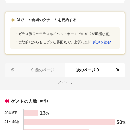
かり並んでいて、大満足でした！
に、式後のセレモニーのガーデンはかなり広大な敷地で、たく
割を果たすことが出来ました！とにかく立地が最高です。緑に
さんの自然の植物などが元気に茂っていたので、爽快な居心地
囲まれ、春〜夏にかけての新緑の季節がおススメです。冬は冬
でした。フラワーシャワーは絵になる美しさでした。披露宴
で雪景色も綺麗かもしれません。
AIでこの会場のクチコミを要約する
は、窓のあるナチュラルなルームではあったのですが、金の屏
風があったり、和装へのチェンジにも見事対応していて、洋と
ガラス張りのテラスやイベントホールでの挙式が可能な点。
和をどちらも楽しむことができました。料理は、とっても凝っ
ていて、味付けだけでなく見栄えまでどのお皿も綺麗で、感激
伝統的ながらもモダンな雰囲気で、上質な空間が魅力な点。
…続きを読む
しました。金沢駅から、車で10分以内くらいのところにありま
した。ガーデンが広くて、とっても開放的な気持ちで各種の演
出が楽しめたというところです。白いドレスと緑の景色って合
いますね。
前のページ
次のページ
（
1
／
2
ページ）
ゲストの人数
(8件)
人数
13
20
%
名以下
%
50
21〜40
%
名