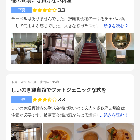
他の式場には負けない料理
はぴったりだと思います。料理もゲストの方に喜んでもらえる
対応していただいた。プロポーズ時の対応をしていただいた支
いことが大切です。
こと間違いなしです。
3.3
下見
配人にもお世話になったレストランウェディングということで
会食の食事は抜群に美味しかった。また、同会場1階のカフェス
チャペルはありませんでした。披露宴会場の一部をチャペル風
ペースにて2次会を行うことができた。料理をメインとするなら
にして使用する感じでした。大きな窓ガラスがあるので、日の
…続きを読む
間違いなくここ。50人程度であれば友人参列も可能。
光はたくさん入り込み明るいです。チャペルがないので、挙式
をメインにしている方には合わないかもしれないです。レスト
ランを貸し切りにして、披露宴会場としていました。シャンデ
リアもあり、とても落ち着いた雰囲気です。20〜30名くらいの
少人数だとゆったり使用できそうでした。予算内におさまるよ
うに、見積もり書を作成してくださいました。他の結婚式場で
は食べたことのないレベルのフランス料理でした。地元のこだ
下見：2021年1月
訪問時：35歳
わった食材を使用した料理で、とても美味しかったです。年配
しいのき迎賓館でフォトジェニックな式を
の方にも食べやすく、楽しんでいただけそうなお料理でした。
街中にあり、最寄りの駅からはたくさんバスが出ています。有
3.3
下見
料の駐車場もついていますので、車で行くことも可能です。館
しいのき迎賓館内の挙式会場は狭いので友人を多数呼ぶ場合は
内には車椅子が設けられ、体の不自由な方もエレベーターがあ
注意が必要です。披露宴会場の窓からは広坂通りと樹木が見え
…続きを読む
るので安心です。授乳室もあったので、子供連れのゲストも誘
るので落ち着いた雰囲気です。料理の質が高い分仕方のないこ
いやすそうでした。お料理を重視される方にはとてもおすすめ
とですが料金は若干高めに感じました。ポール•ボキューズの料
です。あまり気取らない結婚式ができそうです。
理なので試食で数品食べましたがどれも秀逸！残念なのは一品