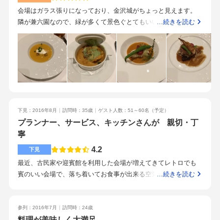
いと思います。ただ徒歩よりは、バスやタクシーが必要かもし
会場はガラス張りになっており、金沢城がちょっと見えます。
れません。21世紀美術館の近くです。レストランとの業務を兼
隣が兼六園なので、緑が多くて景色ぐとてもいいです。こじん
…続きを読む
ねているそうですが、温かいご対応をしていただき良い見学の
まりとした会場でした。天井には雪吊りをイメージしたシャン
時間を過ごすことができました。金沢の魅力が十分に味わうこ
デリアのようなものが飾ってありゴージャスな雰囲気でした。
とができるので、金沢旅行を兼ねた結婚式をゲストに楽しんで
ピアノもおいてあり、よく響く会場でした。どの料理も丁寧に
もらえるはずです。レトロな建物ではありますが、エレベータ
作られていてとても美味しかったです。あったかい料理はお皿
ーやスロープもあったので、高齢者ゲストも問題なく招待でき
も熱くなっていました。ウエディングケーキのおすそ分けはコ
そうです。料理の配慮（アレルギーはもちろん糖尿病の持病が
コナッツのアイスやイチジクが飾られていてオシャレに盛り付
あるゲスト向けの料理、高齢者に配慮した食材のカット、塩分
けされていました。車で行きました。当日はイベントをやって
を控えめにしていただく等）が細かくできると聞きました。金
下見：2016年8月
訪問時：35歳
ゲスト人数：51～60名
（予定）
いて、駐車場が混み合っていましたが、なんとか止めることが
沢の特色を活かした結婚式をしたいカップルにおすすめです。1.
プランナー、サービス、キッチンさんが 親切・丁
できました。朝や昼の結婚式の場合にはもしかしたらとめられ
5次会にも対応しており、海外挙式後のパーティとして使うのも
寧
ないかもしれません。ちなみに近隣の駐車場もいっぱいでし
素敵です。
た。料理の説明を丁寧にしてくれました。子ども連れでも近く
4.2
下見
に控え室があるので問題ないようです。化粧室は自分が知る限
最近、古民家や迎賓館を利用した会場が増えてきてレトロでも
りではちょっと遠かったように思います。
賓のいい会場で、落ち着いてお食事が出来る空気感をスタッフ
…続きを読む
さんが造っている ソムリエさんも丁寧に対応してくれて時間
を忘れそうになりました その場の雰囲気造りで気持ちが切り
替わる瞬間でした。東京のお店より 金沢の味が美味しかっ
参列：2016年7月
訪問時：24歳
た 特にソースが良かったですフレンチレストランならではの
料理が美味しく大満足