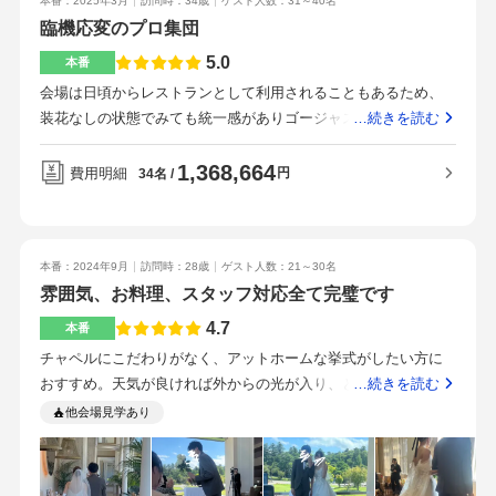
理が味わえます。ワインもとても美味しいです。ウェディング
本番：2025年3月
訪問時：34歳
ゲスト人数：31～40名
た。とても素敵な方で、楽しく相談することができました。ま
ケーキまで全て手作りです。見学でシェフのみなさんともお話
臨機応変のプロ集団
た細かい所まで丁寧に対応して頂けました。当日のスタッフも
ししできて、こごがいい！と夫と一致しました。あとから気づ
5.0
本番
大学生やアルバイトみたいな雰囲気な方ではなく、普段からブ
きましたが料理長な有名シェフです！金沢の中心部で観光地と
会場は日頃からレストランとして利用されることもあるため、
ライダルに携わっていたり、料理提供したりしている方達で、
いうこともあり、路線バスが便利です。金沢城や兼六園の近く
装花なしの状態でみても統一感がありゴージャスな内装でし
…続きを読む
しっかりしていました。ただ、普段がレストランということも
で緑豊かです。スタッフさんはとても親切で経験も豊富で全て
た。子どもがたくさん参加してくれる式だったので、会場の後
あり、大変忙しいそうでした。フランス料理界の巨匠「ポー
信頼してお任せできました。対応もいつも丁寧でした。提案力
方にキッズスペースを設けることもできました。新郎新婦の席
1,368,664
ル・ボキューズ」の世界を味わえる料理普段はレストランとカ
費用明細
円
34名
も素晴らしく、理想を叶えてくれました。・料理、ワインが美
の後ろには兼六園があり、青空と緑のコントラストが素敵で写
フェ営業をしているお店のため、結婚式に必要な物の費用は嵩
味しい・歴史ある旧県庁舎としいのき持ち込みアイテムは早め
真映えもしていました。とくになしペーパーアイテムはメニュ
んでいく。50人くらいは入るため、親族だけではなく、絞って
に準備すること
ー表以外を全て手作りしました。ドレス、ブーケ、ブートニ
他の参列者を呼ぶ形でもよい。
本番：2024年9月
訪問時：28歳
ゲスト人数：21～30名
ア、プチギフトを持ち込みしました。ヘアメイク、フラワー、
雰囲気、お料理、スタッフ対応全て完璧です
スナップ、ケーキに特典がありました。普段はレストランとい
うこともあり、何を食べても美味しいものばかりです。料理は
4.7
本番
複数あるコースの中から1つを選ぶのではなく、他のコースの気
チャペルにこだわりがなく、アットホームな挙式がしたい方に
に入った料理があれば、変更したり、追加することもできまし
おすすめ。天気が良ければ外からの光が入り、とても素敵な空
…続きを読む
た。また、ゲストひとり一人へのアレルギー対応や、苦手なも
間になります。クラシカルな雰囲気高級感があり、広すぎずち
他会場見学あり
のへの対応、食材カットなどの要望も対応していただけまし
ょうどよかった。ドレスをこだわったので上がりました。お
た。金沢観光の中心部にあるため、金沢駅からはバスが沢山で
花、スナップ写真も思い出になるのでいいものにしました。ペ
ています。すぐそばの駐車場から建物までは屋根が付いている
ーパーアイテム、両親贈呈品、プチギフトはこだわりたくて持