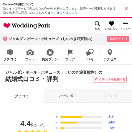
Cookieの利用について
当サイトはサービス向上のためCookieを利用しています。以降ページ遷移した場合は、
Cookie利用に同意したことになります。
詳しくはこちら
検索
お気に入り
メニュー
ジャルダン ポール・ボキューズ（しいのき迎賓館内）
公式サイト
FAQ
クチコミ
フォト
費用プラン
フェア
アクセス
ジャルダン ポール・ボキューズ（しいのき迎賓館内）の
結婚式口コミ・評判
クチコミを投稿する
ハナレポ
ムビレポ
クチコミ
31件
5
4.4
24件
4
良かった
5件
3