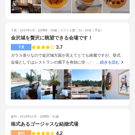
一品の質が高く食べ応えがある分、コースにすると品数が少な
く見えてしまうことです（婚礼でありがちな10品ほどのコース
にすると食べ切れる量ではなくなります！）。香林坊、広坂の
バス停からすぐのアクセスなので県外ゲストでもわかりやすい
下見：2020年1月
訪問時：30歳
ゲスト人数：21～30名
（予定）
です。式場スタッフにありがちな大学生バイトという感じはな
金沢城を贅沢に眺望できる会場です！
く、披露宴会場のスタッフも服装や立ち居振舞いがプロ感が出
ていました。料理の質にこだわっていたのでとても気に入った
3.7
下見
のですが、披露宴の出席者が親族のみで高齢者が多かったので
ガラス張りなので金沢城方面が見えてとても綺麗ですが、挙式
悩みました。しいのき迎賓館前や中の階段等フォトスポットも
会場としてはレストランの廊下を有効に使った場所というイメ
…続きを読む
多く、絵になる会場です。県外ゲストや参列者が若い方中心だ
ージです。金沢らしく、雪吊りをモチーフにした大きな照明が
ととても喜ばれる会場だと思います。
おしゃれです。元々知事室だったのだとか。窓が多く、緑と自
然光であふれる明るい会場です。正直、結婚式場で挙式・披露
宴をするのと大差はないと感じました。見積の段階では他会場
と比較してドレス代が高かった印象です。ただ、料理にこだわ
る方や金沢城を眺められる贅沢は景観を取り入れたい方は十分
な価値があると思います。ポールボキューズさんだけあって、
参列：2018年11月
訪問時：31歳
絶品でした。月ごとに（上旬や下旬などでも）食材を変えるそ
格式あるゴージャスな結婚式場
うで、結婚式の時期に合わせた一番おいしい料理を提供してく
れると思いました。有名観光地が集まる場所なので、迷いにく
4.2
参列