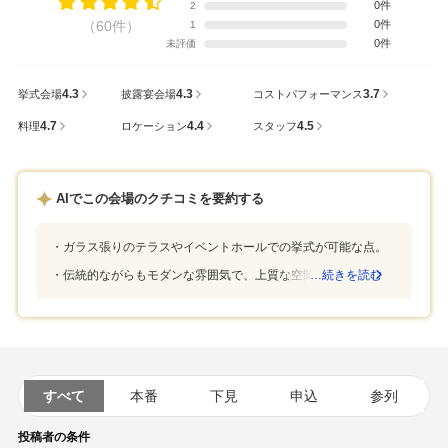
0件
2
（60件）
0件
1
0件
未評価
4.3
4.3
3.7
挙式会場
披露宴会場
コストパフォーマンス
4.7
4.4
4.5
料理
ロケーション
スタッフ
AIでこの会場のクチコミを要約する
ガラス張りのテラスやイベントホールでの挙式が可能な点。
伝統的ながらもモダンな雰囲気で、上質な空間が魅力な点。
…続きを読む
すべて
本番
下見
申込
参列
投稿者の条件