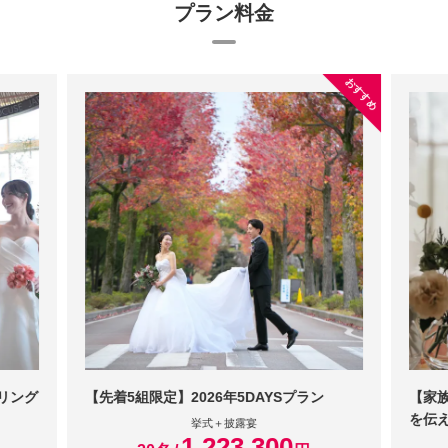
プラン料金
おすすめ
プリング
【先着5組限定】2026年5DAYSプラン
【家
を伝
挙式＋披露宴
1,223,300