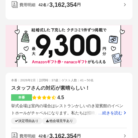
が、ゲストのみなさんからも大好評でした。演出や装飾など、
りました。ペーパーアイテム、新郎衣装、引出物(一部)、プチギ
3,162,354
費用明細
円
42名
とても嬉しかったです。お酒も好評で、特に乾杯酒は多くのゲ
打合せの場でこういう選択肢があると紹介してもらえます。私
フト、ウェルカムスペースグッズなど、持ち込める物は持ち込
ストから好評でした。金沢市の中心部にあるため、公共交通機
たちの場合持ち帰って検討することが多かったので、何をした
んで節約しました。交通の便では駅や片町なども近いので便利
関で来られる方も自家用車で来られる方もアクセスがしやすく
いかあらかじめ決めておくとスムーズかと思います！親族のみ
だと思います。しいの木がものすごくきれいでした。料理が圧
なっています。自家用車で来られる方には駐車券がサービスさ
なので、大きい会場というよりは、お話ししながら食事できる
倒的に美味しかったです当日は忙しくて余裕がないと思います
れます。特定の時間分を超過すると、新郎新婦の負担となりま
会場を希望していました。スタッフの方の接客が良かったこと
が写真を撮りたい場所を決めておいた方がいいと思います料理
した。打ち合わせの段階から当日まで、スタッフの皆さんが本
と、会場の外観や内装がオシャレで洗練されていたことが決め
とスタッフの対応交通の便堅苦しくなく落ち着いたアットホー
当に親身に対応してくださいました。不安なことや細かな相談
手になりました。
ムな雰囲気スタッフの対応金額
にも丁寧に寄り添ってくださり、毎回の打ち合わせが楽しみに
なるほどでした。当日も安心してお任せすることができ、おか
げで心から結婚式を楽しむことができました。また、スタッフ
の方々は普段からレストランで働かれているのでお料理やお酒
本番：2026年2月
訪問時：37歳
ゲスト人数：41～50名
についての知識も抜群です。お料理です。私たちは「大切な人
スタッフさんの対応が素晴らしい！
たちをおもてなししたい」という気持ちが一番だったので、レ
4.5
ストランウェディングを選びました。ゲストの皆さんから「料
本番
理がおいしかった！」という声をたくさんいただき、とても満
挙式会場は室内の場合はレストランかしいのき迎賓館のイベン
足しています。準備することがたくさんあると思いますが、余
トホールがチャペルになります。私たちは招待人数の関係で、
…続きを読む
裕をもって一つずつ計画的にこなすことが大切だと思います。
レストランでの挙式だと立ち見の方が出てしまうとのことで、
決定理由あり
他会場見学あり
演出にはこだわらず、ゲストが楽しんでいただけたら100点！と
イベントホールでの挙式になりました。ガラス張りで光が綺麗
いう思いがありました。料理が非常においしく、ゲストをおも
に入るのでとても素敵です。冬の結婚式でしたが、晴天で雪景
3,162,354
費用明細
円
42名