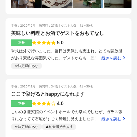
理と装花は、希望を反映していった結果、当初の見積りより上
がりました。bgmは準備を進めるうちに好きな曲を使いたいたい
となり、追加の出費になりました。コース料理を決めるために
食べ比べの試食をしました。本場フランスのお話や、この土地
本番：2026年5月
訪問時：27歳
ゲスト人数：41～50名
美味しい料理とお酒でゲストをおもてなし
ならではのアドバイスなども教えていただき、すごく参考にな
りました。お料理が美味しいのはもちろんなのですが、スタッ
5.0
本番
フのみなさんが作ってくださるレストランの温かい雰囲気が本
挙式は外で行いました。当日は天気にも恵まれ、とても開放感
当に素敵でした。金沢駅から車で10分ほどです。交通手段が
があり素敵な雰囲気でした。ゲストからも「屋外での挙式は初
…続きを読む
車、タクシー、バスと複数あってアクセスしやすいです。担当
めてだったけど、とても良かった」と言ってもらえることが多
決定理由あり
のプランナーさんは、私たちのたくさんのリクエストに親身に
く、印象に残る式になったと思います。披露宴会場はコンパク
なって応えてくださいました。毎回の打ち合わせでも、スケジ
トな造りなので、ゲスト一人ひとりの表情がよく見え、距離の
ュールが遅れないようしっかりリードしてくれたので本当に助
近いアットホームな時間を過ごせました。一方で、エンドロー
本番：2026年2月
訪問時：34歳
ゲスト人数：41～50名
かりました。こちらからの連絡にもいつも素早くお返事をいた
ルの上映はテレビで行われるため、席によっては少し見えにく
ここで挙げるとhappyになれます
だけたので、とても安心して準備を進めることができました！
いと感じる方もいるかもしれません。料理・会場の装飾・衣装
4.0
当日はスタッフのみなさんがとにかく手厚くフォローしてくだ
本番
にこだわったため。料理はゲストから一番好評だったポイント
さり、安心して本番に臨むことができました。披露宴では、私
しいのき迎賓館のイベントホールでの挙式でしたが、ガラス張
でした。「本当においしかった」という感想をたくさんいただ
たち自身もお料理をしっかり楽しむことができて大満足です！
りになってて石垣がすごく綺麗に見えました雰囲気はすごくい
…続きを読む
けて、料理を重視して良かったと心から思いました。私たちは
特にトリュフのスープは試食の時にその美味しさに感動し、
いです。40名でもいっぱいに感じたので、これぐらいの人数ま
決定理由あり
他会場見学あり
「おいしい料理を囲みながら楽しくお祝いしてもらえたら」と
「絶対メニューに入れたい！」と思っていた一品だったのです
でがちょうどいいと思います。料理、新婦衣装、装花はこだわ
いう思いで準備をしてきたので、その気持ちが伝わったことが