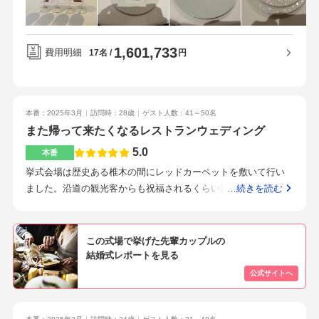
る部屋はパーテーションで仕切る形で、壁を隔てて厨房だった
す。オシャレな雰囲気が素敵だったから。
りするので、そこまで広くなかったです。1人につき、組み合わ
せで料理は7000円、飲み物は2000円値上がりしました。ヘアメ
1,601,733
イクは新郎8000円、参列者1人9000円でかかりました。両親への
費用明細
円
17名
プレゼント3万円かかりました。司会者を付けたら7万円、新婦
エステを付けたら10万円かかりました。当日の最後に流す動
画、後日に受け取るdvd、ブーケを加工して受け取るなど後から
本番：2025年3月
訪問時：28歳
ゲスト人数：41～50名
かかる費用もあります。親族のみで行ったため、webも含めて招
また帰って来たくなるレストランウェディング
待状の料金はかかりませんでした。また、引き出物も準備しま
せんでした。オープニングのムービーは作成しませんでした。
5.0
本番
ウェルカムボードは自分達で作成しました。当日流す音楽は中
挙式会場は歴史ある椎木の間にレッドカーペットを敷いて行い
古cdで賄いました。普段、フランス料理界の巨匠「ポール・ボ
ました。沿道の観光客からも祝福されるくらい賑やかな挙式
…続きを読む
キューズ」の世界を味わえるレストランとして営業していて、
（人前式）となりました。赤色のフラワーシャワーと雰囲気が
食事は素晴らしいです。その食事を親族に楽しんでもらう為に
ピッタリでした。知事室から見える夜景はとても美しく、日中
選びました。披露宴中は自分達の料理を途中で止めることがで
から夜にかけて景色の変化も素敵でした。照明もスワロスキー
この式場で挙げた先輩カップルの
き、披露宴後に暖かい状態で頂くことができます。徒歩は難し
があしらわれており、重厚感があります。広すぎない会場で友
結婚式レポートを見る
いと思いますが、金沢駅からバスで20分、自家用車で10分程度
人たちの顔がよく見えアットホームでした。料理をこだわって
で行けます。ただし、周辺は交通が混み合うため、時間に余裕
お金をかけました。ペーパーアイテムで節約しました。衣装の
を持った方がいいです。また、周辺は観光スポットが多いで
割引は大きかったです。（持ち込み無料）本格的なフランス料
す。見学したときと同じ方が最後まで担当してくださいまし