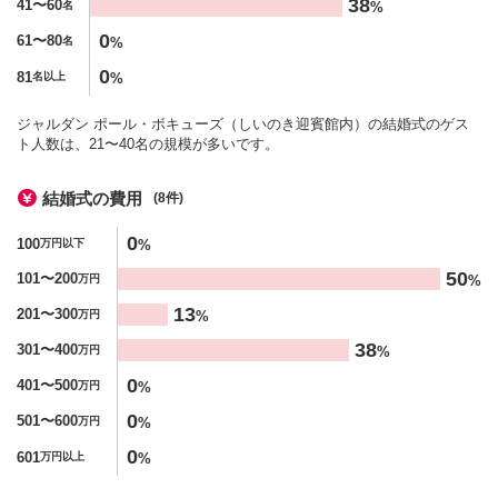
38
41〜60
%
名
0
61〜80
%
名
0
81
%
名以上
ジャルダン ポール・ボキューズ（しいのき迎賓館内）の結婚式のゲス
ト人数は、21〜40名の規模が多いです。
結婚式の費用
(8件)
金額
0
100
%
万円以下
%
50
101〜200
%
万円
13
201〜300
%
万円
38
301〜400
%
万円
0
401〜500
%
万円
0
501〜600
%
万円
0
601
%
万円以上