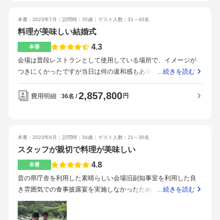
いたりと、事前に聞かれたことが印象的でした格式高いレスト
ランですが私たちもゲストも肩肘張らずにアットホームな雰囲
本番：2023年7月
訪問時：35歳
ゲスト人数：31～40名
気で挙式披露宴を行えます。
料理が美味しい結婚式
4.3
本番
会場は普段レストランとして使用している場所で、イメージが
つきにくかったですが当日は何の違和感もありませんでした。
…続きを読む
一面ガラス張りなので、外の風景がよく見えます。外からもこ
ちらの様子が見えるので、外から写真をとられることもありま
2,857,800
費用明細
円
36名
す。披露宴会場はそこまで広くないです。50名ほどまでであれ
ば、窮屈な感じもしないと思いますが、それ以上の人数ですと
手狭になるかと思います。レストランウェディングの形式で、
本番：2023年6月
訪問時：34歳
ゲスト人数：21～30名
お料理は非常においしいです。参列者においしいお料理をもて
スタッフが親切で料理が美味しい
なしたいという方はおススメです。ただ、キャパシティはそん
なに大きくないのです。金沢駅からタクシーで10〜15分ほどで
4.8
本番
す。1500円くらいだったと思います。自家用車で来られる方は
昔の県庁舎を利用した素晴らしい会場旧副知事室を利用した良
しいのき迎賓館の駐車場を使ってもらいました。合計20時間の
き雰囲気での食事披露宴を実施しなかったため、料理に重点を
…続きを読む
無料チケットがついてきました。送迎バスはありません。料理
置いたため、値上がりした。アルコールを飲まない人が多かっ
が美味しい少人数の結婚式はおすすめです。
たため、ワンドリンク制に変更したところ、予算を抑えること