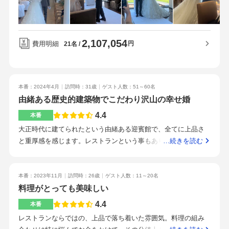
ため、雨の日でもゲストが濡れることがないので安心でした。
ち込みをしました。お料理は全て美味しくて、特にソースが美
ウェディングのスタッフさん、そして料理を運んでくださる
味しいです。パンをつけて最後まで楽しめるので、大満足で
方々、シェフの方々など、一番はじめの見学から当日まで、接
す。お肉が苦手なゲストの相談をしたところ、シェフが他のメ
してくださった全員があたたかくて、思いやりのある方ばかり
2,107,054
ニューを考えてくださり、とても喜んでいただきました。ここ
費用明細
円
21名
でした！雰囲気もとってもよくて話しやすいです。分からない
までしてくれる結婚式はないと思います。式場までは公共交通
ところは理解できるよう説明して下さりました。当日に急遽ス
機関。しいのき迎賓館は有名なのでゲストからも分かりやす
ケジュールを変更する場面もありましたが嫌な顔ひとつせず、
い。見学時から、スタッフの接客が素敵でこちらの式場を選び
対応してくださりました。また当日の支度中も子どもたちの相
本番：2024年4月
訪問時：31歳
ゲスト人数：51～60名
ました。さすが一流のレストランという印象です。どのスタッ
手をしてくださったりと感謝しかありません。他の会場では結
由緒ある歴史的建築物でこだわり沢山の幸せ婚
フも優しく、子供連れも安心して参列できるとおもいます。1番
婚式当日はプランナーさんがいないということもありますが、
の決めては、大正ロマンな雰囲気とガラス張りの今時なおしゃ
4.4
本番
ここは担当のプランナーさんが当日も近くにいてくださって安
れな雰囲気どちらも楽しめるところです。元々少人数での先を
大正時代に建てられたという由緒ある迎賓館で、全てに上品さ
心でした。参加者に子どもがたくさんいたので、キッズスペー
検討していたので、少人数だからこそできるおもてなしができ
と重厚感を感じます。レストランという事もあり、披露宴会場
…続きを読む
スを設けられたのは本当に良かったです。当日も子どもたちが
ると思い選びました。打ち合わせの回数は比較的少なく、こだ
としてはそこまでの広さはないですが、ゲストやスタッフ、皆
たくさん遊んでくれていました。披露宴中はほぼ食事を食べる
わる場合はメールのやり取りとネットでの登録がメインでした
さんとの距離が近く、アットホームで和気あいあいとした雰囲
暇がないということで、全て終わったあとで温かい食事をゆっ
のである程度自分で決めておく必要があります。的確なアドバ
気に憧れ、こちらで披露宴を挙げたいと希望しました！ゲスト
本番：2023年11月
訪問時：26歳
ゲスト人数：11～20名
くり食べることができました！もっと早くからペーパーアイテ
イスをしてくれるので、したいことをしっかりプランナーに伝
に1番褒めて貰ったのが料理でした！華やかではありますが、華
料理がとっても美味しい
ムのデザイン作成に取りかかれば良かったなと思います。ギリ
えることが大切だと思います。
美ではなく、上品でとても美味しかったです！男性ゲストには
ギリは精神的に良くないです…。
4.4
本番
少し量が少なかったとの声を頂きました。また、乾杯酒を日本
レストランならではの、上品で落ち着いた雰囲気。料理の組み
酒のオリジナルカクテルで作って頂き、そちらもかなり好評で