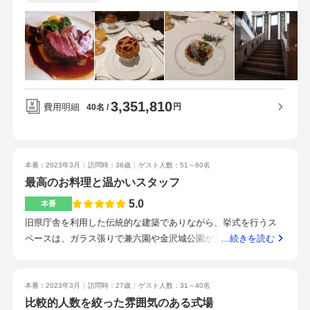
映像はお願いしませんでした。料理を重要視していたので、こ
きの間に挟まれた挙式も選択できます。雨天中止でも追加費用
出物の種類などプランナーさんがわかりやすくアドバイスして
の会場を選びました。当初見積もりよりランクアップをしたコ
はかかります。どちらを選んでもオープンな空間であるために
くれたおかげで、カメラは当日はとってもスムーズに決めてい
ースを選択して、試食をした後に一部だけ料理の入れ替えをお
スタンダードな演出である扉を開けて新婦登場ができない点、
くことができたのでとても助かりました。また、ウェルカムス
願いしました。アミューズから最後の小菓子まで、ゲストにも
室内はスペースの都合上バージンロードが短くなる点は注意で
ペースのアイディアもずっと悩んでいて決まらなかったのです
とても満足してもらえたので、こだわってよかったと思いまし
す。通常は2fレストランのエリアを改装して披露宴会場にしま
が、経験豊富なプランナーのお任せで飾り付けをお願いしたと
た。駐車場もあり、バス停も目の前にあるのでゲストの方にも
す。40名を超えると窮屈さを感じますが、新郎新婦との距離が
ころ、とてもセンスがよく、友人達にもくさんほめてもらえた
来てもらいやすいロケーションです。当日車の方には駐車券を
3,351,810
近くて良いといったゲストもいました。ジャルダンポール・ボ
ウェルカムスペースをつくれてよかったです。席次表やメニュ
費用明細
円
40名
お渡ししました。タクシーチケットの手配も用意できます。挙
キューズのイメージカラーであるブラウンを基調としたデザイ
ーの内容など一つにまとめたプロフィールブックを無料で持ち
式の時期が秋だったので、会場すぐ横の紅葉スポットでも写真
ンで、装花も控えめにしてもらいました。見積もりより料理の
込みで準備できたので、オリジナリティが感じられるポイント
を撮ってもらえました。プランナーの方は要望を上手く汲み取
クオリティを上げましたがゲストに満足していただけたので良
になってよかったです。
っていただき安心して式を迎えられるよう細かいところまで沢
本番：2023年3月
訪問時：36歳
ゲスト人数：51～60名
かったです。値上げ幅は予想と同じくらいですが昨今の値上が
山サポートしてくれました。また、当日お世話になったカメラ
最高のお料理と温かいスタッフ
りの波が慶事にもきていますので、これから挙式を考えている
マンさんも、明るく楽しい方でしたし、ヘアメイクさんも、優
人は値上げ前の見積もりで催行してもらうよう掛け合っておく
5.0
本番
しい方で丁寧に仕上げてもらえました。レストランスタッフの
と良いと思います。40名以上だと割引になるプランで行いまし
旧県庁舎を利用した伝統的な建築でありながら、挙式を行うス
方まで、関わって下さった方皆さんいい方ばかりでした。料理
た。ムービー上映がプロジェクターではなく液晶テレビだった
ペースは、ガラス張りで兼六園や金沢城公園が見える自然光た
…続きを読む
のクオリティがかなり高いところ、スタッフの方の対応かとて
のでエンドロールはカット、プロフィールムービーとウエルカ
っぷりの明るい雰囲気です。ちょうど桜が咲いており、完璧な
もいいです。見学の際に対応していだだいたスタッフの方々す
ムアイテムを自作することで節約しました。ゲスト全員が美味
景色でした。50名のゲストと距離も近く、自然とお話しができ
ごく良い方ばかりだったことが決め手でした。実際、皆さんす
しい、レベルが高いといってくれました。初回の見積もりから
る温かい雰囲気の会場です。お料理でゲストの方に喜んで頂く
ごく良い方ばかりで、沢山サポートしもらえるので安心して挙
本番：2023年3月
訪問時：27歳
ゲスト人数：31～40名
は価格アップしましたが、結局どの会場も同じくらいの値段に
のが優先事項だったので、こだわりました。今月成約特典で27
比較的人数を絞った雰囲気のある式場
式を迎えられると思います。