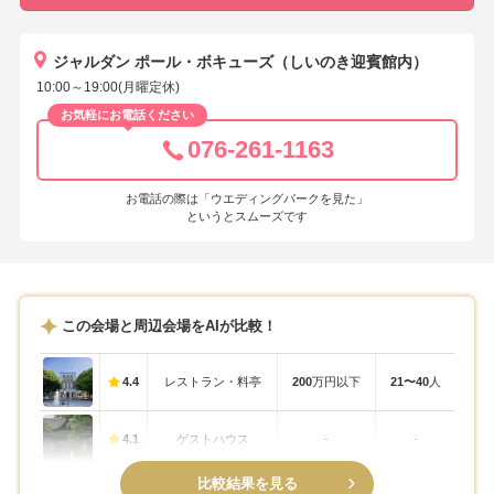
ジャルダン ポール・ボキューズ（しいのき迎賓館内）
10:00～19:00(月曜定休)
お気軽にお電話ください
076-261-1163
お電話の際は「ウエディングパークを見た」
というとスムーズです
この会場と周辺会場をAIが比較！
4.4
レストラン・料亭
200
万円以下
21〜40
人
4.1
ゲストハウス
-
-
比較結果を見る