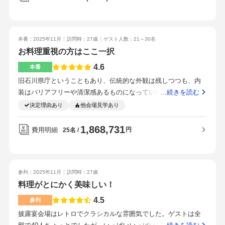
てなしできると思ったからです。
色も映えてよかったです。仮設のチャペルになるので、チャペ
ルに憧れやこだわりがあると物足りなさを感じるかと思います
が、私はチャペルにこだわりがなかったので、こちらでよかっ
たです。ただ、レストラン側の雰囲気の方が私は好きでした。
本番：2025年11月
訪問時：27歳
ゲスト人数：21～30名
お料理重視の方はここ一択
伝統的なクラシカルな雰囲気で、落ち着いたアットホームな披
露宴にしたかった私にはぴったりでした。最大人数が60名との
4.6
本番
ことでしたが、40名でも少し圧迫感を感じたので、これ以上の
旧石川県庁ということもあり、伝統的な外観は残しつつも、内
人数になると狭く感じるかもしれないと思いました。またムー
装はバリアフリーや清潔感あるものになっていた。品の良さや
…続きを読む
ビーを映せるものが液晶テレビしかないので、そこはちょっと
利便性という面でもいい場所。とにかく料理がメインという認
決定理由あり
他会場見学あり
残念なポイントでした。ただこちらは結婚式場ではないので仕
識でもあったため、そこに1番お金をかけました。想定外の出費
方ないのかなとも思います。料理、新婦衣装、装花はこだわっ
はあまりありませんでした。新郎の衣装はネットレンタルにす
1,868,731
費用明細
円
25名
たので最初の見積より上がりました。最初から高めの見積を出
ることで、費用を抑えました。また、会場のbgmはレストランで
してもらって、さらには人数も減ったのでトータルではそんな
普段流れているクラシック音楽を利用したため、無料でした。
に変わらなかったです。ペーパーアイテム、新郎衣装、引出物
フランスで三つ星を何十年も取り続けているレストランのた
一部（持ち込み料かかります）、プチギフトを持ち込んで節約
め、料理は一級品です。試食も行い、細かな要望にも対応して
参列：2025年11月
訪問時：27歳
しました。値段に応じてのコースがあるけど、好きなメニュー
料理がとにかく美味しい！
くれます。金沢駅からは少し距離がありますが、金沢城の石垣
を組み合わせてオリジナルのコースを作れます。試食も有料で
や時期によっては紅葉なども見ることができる。打ち合わせか
4.5
参列
できるので食べながら決められるのがよかったです。アレルギ
ら本番まで終始丁寧な対応で、急なトラブルがあっても当事者
ーや苦手な食べ物にも柔軟に対応いただけます。金沢駅から公
披露宴会場はレトロでクラシカルな雰囲気でした。ゲストは全
含め周囲が不安にならないように配慮しながら対応してくれ
共交通機関でもタクシーでもすぐの距離で、駐車場もあるので